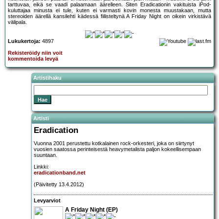
tarttuvaa, eikä se vaadi palaamaan äärelleen. Siten Eradicationin vakituista iPod-
kuluttajaa minusta ei tule, kuten ei varmasti kovin monesta muustakaan, mutta
stereoiden äärellä kansilehti kädessä fiilisteltynä A Friday Night on oikein virkistävä
välipala.
Lukukertoja:
4897
Rekisteröidy niin voit
kommentoida levyä
Artistihaku
Artisti
Eradication
Vuonna 2001 perustettu kotkalainen rock-orkesteri, joka on siirtynyt
vuosien saatossa perinteisestä heavymetalista paljon kokeellisempaan
suuntaan.
Linkki:
eradicationband.net
(Päivitetty 13.4.2012)
Levyarviot
A Friday Night (EP)