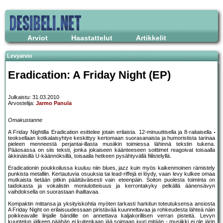
Arviot
Haastattelut
Artikkelit
Levyarvio
Eradication: A Friday Night (EP)
Julkaistu: 31.03.2010
Arvostelija:
Jarmo Panula
Omakustanne
A Friday Nightilla Eradication esittelee jotain erilaista. 12-minuuttisella ja 8-raitaisella
teoksellaan kotkalaisyhtye keskittyy kertomaan suorasanaista ja humoristista tarinaa
pieleen menneestä perjantai-illasta musiikin toimiessa lähinnä tekstin tukena.
Pääosassa on siis teksti, jonka jokaiseen käänteeseen soittimet reagoivat toisaalla
äkkinäisillä U-käännöksillä, toisaalla hetkeen pysähtyvällä fiilistelyllä.
Eradicationin poukkoilussa kuuluu niin blues, jazz kuin myös kaikenmoinen rämistely
punkista metalliin. Kertautuvia osuuksia tai lead-riffejä ei löydy, vaan levy kulkee omaa
mutkaista tietään pitkin päättäväisesti vain eteenpäin. Soiton puolesta toiminta on
taidokasta ja vokalistin moniulotteisuus ja kerrontakyky pelkällä äänensävyn
vaihdoksella on suorastaan ihailtavaa.
Kompaktin mittansa ja yksityiskohtia myöten tarkasti harkitun toteutuksensa ansiosta
A Friday Night on erilaisuudessaan piristävää kuunneltavaa ja rohkeudesta lähteä näin
poikkeavalle linjalle bändille on annettava kaljakorillisen verran pisteitä. Levyn
kuuntelun jälkeen päähän ei kuitenkaan jää soimaan juuri mitään - musiikki ei ole järin