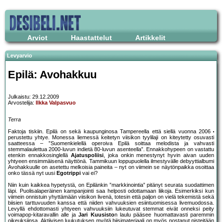
Arviot
Haastattelut
Artikkelit
Levyarvio
Epilä: Avohakkuu
Julkaistu: 29.12.2009
Arvostelija:
Ilkka Valpasvuo
Terra
Faktoja tiskiin. Epilä on sekä kaupunginosa Tampereella että siellä vuonna 2006
perustettu yhtye. Monessa liemessä keitetyn viisikon tyylilaji on kiteytetty osuvasti
saatteessa – ”Suomenkielellä operoiva Epilä soittaa melodista ja vahvasti
stemmalaulettua 2000-luvun indietä 80-luvun asenteella”. Ennakkohypeen on vastattu
etenkin ennakkosinglellä
Ajatuspoliisi
, joka onkin menestynyt hyvin aivan uuden
yhtyeen ensimmäisenä näyttönä. Tammikuun loppupuolella ilmestyvälle debyyttialbumi
Avohakkuulle on asetettu melkoisia paineita – nyt on viimein se näytönpaikka osoittaa
onko tässä nyt uusi
Egotrippi
vai ei?
Niin kuin kaikkea hypetystä, on Epilänkin ”markkinointia” pitänyt seurata suodattimen
läpi. Puolisalaperäinen kampanjointi saa helposti odottamaan liikoja. Esimerkiksi kun
viimein onnistuin yhyttämään viisikon livenä, totesin että paljon on vielä tekemistä sekä
biisien tarttuvuuden kanssa että niiden vahvuuksien esiintuomisessa livemuodossa.
Levyllä ehdottomasti yhtyeen vahvuuksiin lukeutuvat stemmat eivät onneksi peity
voimapop-kitaravallin alle ja
Jari Kuusisto
n laulu pääsee huomattavasti paremmin
oikeuksiinsa. Aktiivisen luukutuksen myötä biisimateriaali on myös nostanut pisteitään