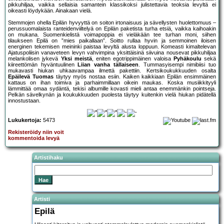
pikkuhiljaa, vaikka sellaisia samantein klassikoksi julistettavia teoksia levyltä ei
oikeasti löydykään. Ainakaan vielä.
Stemmojen ohella Epilän hyvyyttä on soiton irtonaisuus ja sävellysten huolettomuus –
perussuomalaista ranteidenviiltelyä on Epilän paketista turha etsiä, vaikka kaihoakin
on mukana. Suomenkielistä voimapoppia ei vieläkään tee turhan moni, siihen
tilaukseen Epilä on ”mies paikallaan”. Soitto rullaa hyvin ja semmoinen iloisen
energinen tekemisen meininki paistaa levyltä alusta loppuun. Komeasti kimaltelevan
Ajatuspoliisin vanaveteen levyn vahvimpina yksittäisinä siivuina nousevat pikkuhiljaa
melankolisen jykevä
Yksi meistä
, eniten egotrippimäinen valoisa
Pyhäkoulu
sekä
kiireettömän hyväntuulinen
Liian vanha tällaiseen
. Tummasyisempi nimibiisi tuo
mukavasti hiukan uhkaavampaa ilmettä pakettiin. Kertsikoukukkuuden osalta
Epäilevä Tuomas
täytyy myös nostaa esiin. Kaiken kaikkiaan Epilän ensimmäinen
kattaus on ihan toimiva ja parhaimmillaan oikein maukas. Koska musiikkityyli
lämmittää omaa sydäntä, tekisi albumille kovasti mieli antaa enemmänkin pointseja.
Pelkän sävelkynän ja koukukkuuden puolesta täytyy kuitenkin vielä hiukan pidätellä
innostustaan.
Lukukertoja:
5473
Rekisteröidy niin voit
kommentoida levyä
Artistihaku
Artisti
Epilä