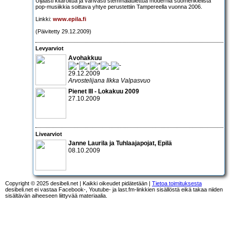
Uljaasti kitaroitua ja vahvasti stemmalaulettua modernia suomenkielistä
pop-musiikkia soittava yhtye perustettiin Tampereella vuonna 2006.
Linkki:
www.epila.fi
(Päivitetty 29.12.2009)
Levyarviot
Avohakkuu
29.12.2009
Arvostelijana Ilkka Valpasvuo
Pienet III - Lokakuu 2009
27.10.2009
Livearviot
Janne Laurila ja Tuhlaajapojat
,
Epilä
08.10.2009
Copyright © 2025 desibeli.net | Kaikki oikeudet pidätetään |
Tietoa toimituksesta
desibeli.net ei vastaa Facebook-, Youtube- ja last.fm-linkkien sisällöstä eikä takaa niiden
sisältävän aiheeseen liittyvää materiaalia.