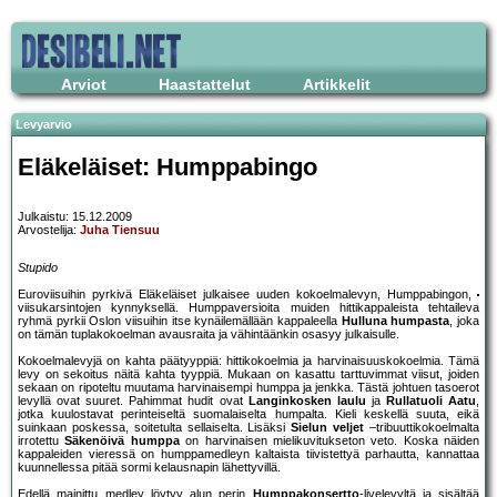
Arviot
Haastattelut
Artikkelit
Levyarvio
Eläkeläiset: Humppabingo
Julkaistu: 15.12.2009
Arvostelija:
Juha Tiensuu
Stupido
Euroviisuihin pyrkivä Eläkeläiset julkaisee uuden kokoelmalevyn, Humppabingon,
viisukarsintojen kynnyksellä. Humppaversioita muiden hittikappaleista tehtaileva
ryhmä pyrkii Oslon viisuihin itse kynäilemällään kappaleella
Hulluna humpasta
, joka
on tämän tuplakokoelman avausraita ja vähintäänkin osasyy julkaisulle.
Kokoelmalevyjä on kahta päätyyppiä: hittikokoelmia ja harvinaisuuskokoelmia. Tämä
levy on sekoitus näitä kahta tyyppiä. Mukaan on kasattu tarttuvimmat viisut, joiden
sekaan on ripoteltu muutama harvinaisempi humppa ja jenkka. Tästä johtuen tasoerot
levyllä ovat suuret. Pahimmat hudit ovat
Langinkosken laulu
ja
Rullatuoli Aatu
,
jotka kuulostavat perinteiseltä suomalaiselta humpalta. Kieli keskellä suuta, eikä
suinkaan poskessa, soitetulta sellaiselta. Lisäksi
Sielun veljet
–tribuuttikokoelmalta
irrotettu
Säkenöivä humppa
on harvinaisen mielikuvitukseton veto. Koska näiden
kappaleiden vieressä on humppamedleyn kaltaista tiivistettyä parhautta, kannattaa
kuunnellessa pitää sormi kelausnapin lähettyvillä.
Edellä mainittu medley löytyy alun perin
Humppakonsertto
-livelevyltä ja sisältää