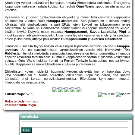
lyhennetyt versiot neljästä eri humpasta kovalla ylinopeudella soitettuna. Traagisena
loppuhuipennuksena raidalla kuuluu, kun solisti
Onni Waris
tippuu lavalta ja murtaa
kätensä.
Kyseessä on jo toinen tuplakokoelma yhtyeeltä ja monet hittikkäimmistä kappaleista
on koottuna vuoden 2000
Humppa-akatemia
lla. Sen jälkeen on kuitenkin ehditty
julkaista neljä studioalbumia ja pari EP:tä, joten kokoelman julkaiseminen lienee
oikeutettua. Mukana on luonnollisesti bändin tunnetuin kappale
Humppaa tai kuole
.
Lisäksi levyltä löytyvät muun muassa
Humppasonni
,
Savua laatokalla
,
Pöpi
ja
muut kesäiset letkajenkkasuosikit. Uusimmilta levyiltä valinnat eivät ole yhtä itsestään
selviä ja itse olisin jättänyt pois ainakin
Humppamuodin
ja
Äkäisen eläkeläisen
.
Harvinaisuusosalta täytyy nostaa esiin singlen b-puolena aiemmin julkaistu
Humppa-
arvoitus
. Se on sanoitukseltaan arvoituksellinen versio
Nik Kershaw
in
The
Riddle
stä. Hienolla melodialla siunatusta kappaleesta on tehty tunnistettava humppa
sopivan rosoisella toteutuksella. Rummut kappaleeseen soittanut, yleensä koskettimia
soittava, Onni Waris hukkaa kompin ja
Petteri Terävä
n laulusuoritus nostaa hymyn
huulille. Kappaleessa onkin Eläkeläisiin kuuluvaa punk-henkeä.
Eläkeläisten, kuten muidenkin huumoriyhtyeiden, pisteyttäminen on hankalaa. Joko
vitsi naurattaa tai ei. Minua naurattaa, edelleenkin. Jopa niin paljon, että saatan
äänestää ensi kertaa euroviisukarsinnoissa. Eläkeläiset kymmenen pistettä,
Humppabingo neljä pistettä.
Lukukertoja:
5795
Rekisteröidy niin voit
kommentoida levyä
Artistihaku