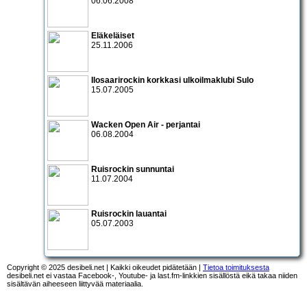
06.06.2008
Eläkeläiset
25.11.2006
Ilosaarirock
in korkkasi ulkoilmaklubi Sulo
15.07.2005
Wacken Open Air - perjantai
06.08.2004
Ruisrockin sunnuntai
11.07.2004
Ruisrockin lauantai
05.07.2003
Copyright © 2025 desibeli.net | Kaikki oikeudet pidätetään |
Tietoa toimituksesta
desibeli.net ei vastaa Facebook-, Youtube- ja last.fm-linkkien sisällöstä eikä takaa niiden
sisältävän aiheeseen liittyvää materiaalia.