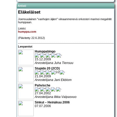
Artisti
Eläkeläiset
Joensuulainen "vanhojen äijien" viinaanmenevä orkesteri marinoi megahitit
humppaan.
Linkki:
humppa.com
(Päivitetty 22.6.2012)
Levyarviot
Humppabingo
15.12.2009
Arvostelijana Juha Tiensuu
Stupido 20 (2CD)
21.04.2009
Arvostelijana Jani Ekblom
Pahvische
27.04.2002
Arvostelijana Ilkka Valpasvuo
Sinkut – Heinäkuu 2006
07.07.2006