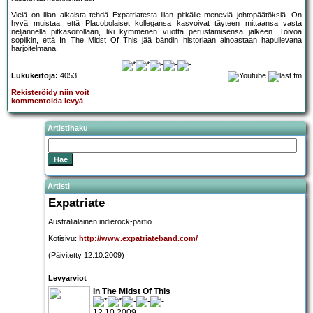
Vielä on liian aikaista tehdä Expatriatesta liian pitkälle meneviä johtopäätöksiä. On
hyvä muistaa, että Placobolaiset kollegansa kasvoivat täyteen mittaansa vasta
neljännellä pitkäsoitollaan, liki kymmenen vuotta perustamisensa jälkeen. Toivoa
sopiikin, että In The Midst Of This jää bändin historiaan ainoastaan hapuilevana
harjoitelmana.
Lukukertoja:
4053
Rekisteröidy niin voit
kommentoida levyä
Artistihaku
Artisti
Expatriate
Australialainen indierock-partio.
Kotisivu:
http://www.expatriateband.com/
(Päivitetty 12.10.2009)
Levyarviot
In The Midst Of This
12.10.2009