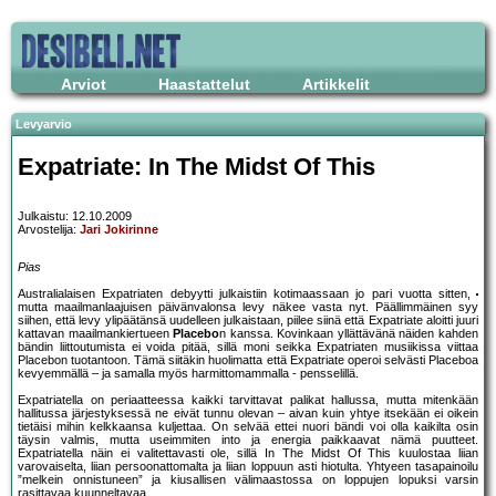
Arviot
Haastattelut
Artikkelit
Levyarvio
Expatriate: In The Midst Of This
Julkaistu: 12.10.2009
Arvostelija:
Jari Jokirinne
Pias
Australialaisen Expatriaten debyytti julkaistiin kotimaassaan jo pari vuotta sitten,
mutta maailmanlaajuisen päivänvalonsa levy näkee vasta nyt. Päällimmäinen syy
siihen, että levy ylipäätänsä uudelleen julkaistaan, piilee siinä että Expatriate aloitti juuri
kattavan maailmankiertueen
Placebo
n kanssa. Kovinkaan yllättävänä näiden kahden
bändin liittoutumista ei voida pitää, sillä moni seikka Expatriaten musiikissa viittaa
Placebon tuotantoon. Tämä siitäkin huolimatta että Expatriate operoi selvästi Placeboa
kevyemmällä – ja samalla myös harmittomammalla - pensselillä.
Expatriatella on periaatteessa kaikki tarvittavat palikat hallussa, mutta mitenkään
hallitussa järjestyksessä ne eivät tunnu olevan – aivan kuin yhtye itsekään ei oikein
tietäisi mihin kelkkaansa kuljettaa. On selvää ettei nuori bändi voi olla kaikilta osin
täysin valmis, mutta useimmiten into ja energia paikkaavat nämä puutteet.
Expatriatella näin ei valitettavasti ole, sillä In The Midst Of This kuulostaa liian
varovaiselta, liian persoonattomalta ja liian loppuun asti hiotulta. Yhtyeen tasapainoilu
”melkein onnistuneen” ja kiusallisen välimaastossa on loppujen lopuksi varsin
rasittavaa kuunneltavaa.