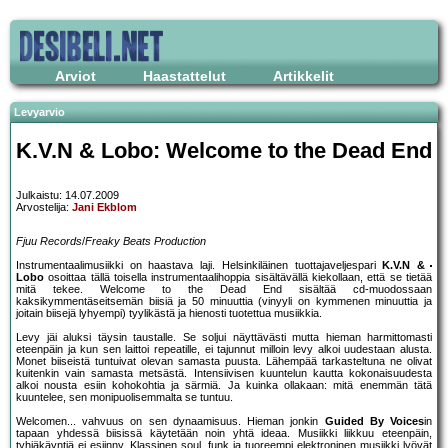
Arviot
Haastattelut
Artikkelit
Levyarvio
K.V.N & Lobo: Welcome to the Dead End
Julkaistu: 14.07.2009
Arvostelija:
Jani Ekblom
Fjuu Records
/
Freaky Beats Production
Instrumentaalimusiikki on haastava laji. Helsinkiläinen tuottajaveljespari
K.V.N &
Lobo
osoittaa tällä toisella instrumentaalihoppia sisältävällä kiekollaan, että se tietää
mitä tekee. Welcome to the Dead End sisältää cd-muodossaan
kaksikymmentäseitsemän biisiä ja 50 minuuttia (vinyyli on kymmenen minuuttia ja
joitain biisejä lyhyempi) tyylikästä ja hienosti tuotettua musiikkia.
Levy jäi aluksi täysin taustalle. Se soljui näyttävästi mutta hieman harmittomasti
eteenpäin ja kun sen laittoi repeatille, ei tajunnut milloin levy alkoi uudestaan alusta.
Monet biiseistä tuntuivat olevan samasta puusta. Lähempää tarkasteltuna ne olivat
kuitenkin vain samasta metsästä. Intensiivisen kuuntelun kautta kokonaisuudesta
alkoi nousta esiin kohokohtia ja särmiä. Ja kuinka ollakaan: mitä enemmän tätä
kuuntelee, sen monipuolisemmalta se tuntuu.
Welcomen... vahvuus on sen dynaamisuus. Hieman jonkin
Guided By Voices
in
tapaan yhdessä biisissä käytetään noin yhtä ideaa. Musiikki liikkuu eteenpäin,
tyhjäkäyntiä ei esiinny. Klassinen soul, funk ja tuoreempi elektroninen musiikki lyövät