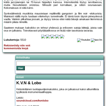
kättä jazzpianojen tai 70-luvun hippeilyn kanssa. Intensiteettiä löytyy tarvittaessa,
mutta hissuttelukin onnistuu. Minuutti pari kerrallaan, ja sitten seuraavaan.
Kokonaisuus ei siitä kärsi.
Synkeäilmeistä musiikkia maustetaan repliikeillä gangsteri- ja film noir -elokuvista.
Mainiosti näillä myös luodaan viitekehys tunnelmalle. Ei tämä tosin täysin pimeydessä
vaella. Valokin pilkahtaa jossain, ja täytyy toivoa ettei näitä biisejä ainakaan liiemmissä
määrin pilata riimeillä.
Saatteen mukaan kaksikko on tehnyt yhdessä ja erikseen satoja biittejä, joista vain
osa on julkaistu. Toivottavasti pöytälaatikossa on lisää näin tasokasta tavaraa.
Lukukertoja:
5510
Rekisteröidy niin voit
kommentoida levyä
Artistihaku
Artisti
K.V.N & Lobo
Helsinkiläinen tuottajaveljeskaksikko, joka on julkaissut kaksi albumillista
tyylikästä instrumentaalihoppia.
Linkki:
soundcloud.com/kvnlobo