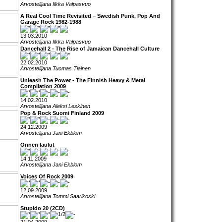
Arvostelijana Ilkka Valpasvuo
A Real Cool Time Revisited – Swedish Punk, Pop And
Garage Rock 1982-1988
13.03.2010
Arvostelijana Ilkka Valpasvuo
Dancehall 2 - The Rise of Jamaican Dancehall Culture
22.02.2010
Arvostelijana Tuomas Tiainen
Unleash The Power - The Finnish Heavy & Metal
Compilation 2009
14.02.2010
Arvostelijana Aleksi Leskinen
Pop & Rock Suomi Finland 2009
24.12.2009
Arvostelijana Jani Ekblom
Onnen laulut
14.11.2009
Arvostelijana Jani Ekblom
Voices Of Rock 2009
12.09.2009
Arvostelijana Tommi Saarikoski
Stupido 20 (2CD)