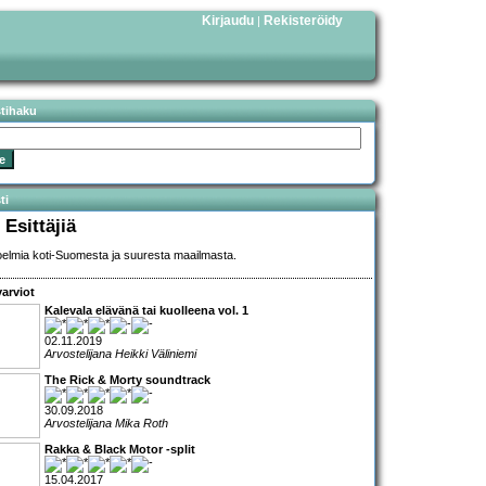
Kirjaudu
Rekisteröidy
|
stihaku
ti
 Esittäjiä
elmia koti-Suomesta ja suuresta maailmasta.
arviot
Kalevala elävänä tai kuolleena vol. 1
02.11.2019
Arvostelijana Heikki Väliniemi
The Rick & Morty soundtrack
30.09.2018
Arvostelijana Mika Roth
Rakka & Black Motor -split
15.04.2017