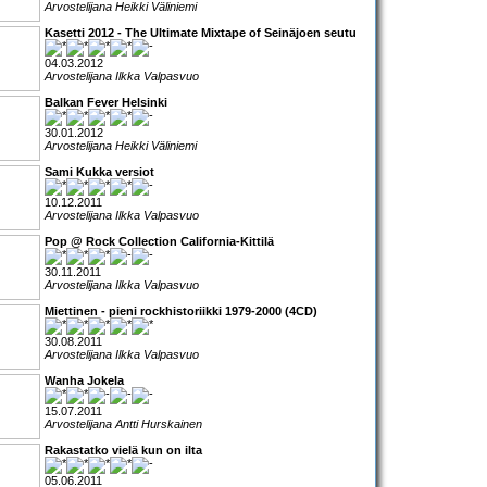
Arvostelijana Heikki Väliniemi
Kasetti 2012 - The Ultimate Mixtape of Seinäjoen seutu
04.03.2012
Arvostelijana Ilkka Valpasvuo
Balkan Fever Helsinki
30.01.2012
Arvostelijana Heikki Väliniemi
Sami Kukka versiot
10.12.2011
Arvostelijana Ilkka Valpasvuo
Pop @ Rock Collection California-Kittilä
30.11.2011
Arvostelijana Ilkka Valpasvuo
Miettinen - pieni rockhistoriikki 1979-2000 (4CD)
30.08.2011
Arvostelijana Ilkka Valpasvuo
Wanha Jokela
15.07.2011
Arvostelijana Antti Hurskainen
Rakastatko vielä kun on ilta
05.06.2011