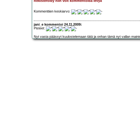
Rekisteröidy niin voit kommentoida levyä
Kommenttien keskiarvo:
jani_e kommentoi 24.11.2009:
Pisteet:
Nyt vasta päässyt kuulostelemaan tätä ja onhan tämä nyt vallan mainio