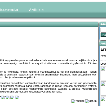
aastattelut
Artikkelit
Arti
Artis
Eri
Koko
sisällä kappaleiden pituudet vaihtelevat kahdeksastatoista sekunnista neljääntoista ja
at kuin myrkyn nielleitä, kun levystä ei ollutkaan saatavilla vinyyliversiota. Eli aika
Levy
aisen ja tekemällä tehdyn kuuloista marginaalimusaa voi olla olemassakaan! Pienen
rralla ja onnistuin raapustamaan muistiin ensimmäiset huomioni. Ihan sekopäinen levy
asti ollut jopa haastavaa päästä.
tustaan painostellen vaatimattomasti kahdentoista minuutin verran niin järjettömällä
esti suomeksi esiintyvä bändi vetää raskaasti ja rujosti kiehtoen äärimusiikin ystäviä
tten selvästi toiseksi huonommilla soundeilla, laulajalla ja biiseillä. Musiikillisesti
lukelpoisen split-teoksen kokonaisarvosanaa roimasti.