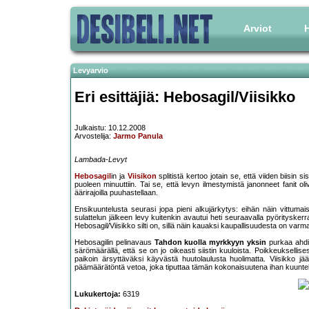
Arviot
H
Levyarvio
Eri esittäjiä: Hebosagil/Viisikko
Julkaistu: 10.12.2008
Arvostelija:
Jarmo Panula
Lambada-Levyt
Hebosagil
in ja
Viisikon
splitistä kertoo jotain se, että viiden biisin 
puoleen minuuttiin. Tai se, että levyn ilmestymistä janonneet fanit oliv
äärirajoilla puuhastellaan.
Ensikuuntelusta seurasi jopa pieni alkujärkytys: eihän näin vittum
sulattelun jälkeen levy kuitenkin avautui heti seuraavalla pyörityske
Hebosagil/Viisikko silti on, sillä näin kauaksi kaupallisuudesta on varm
Hebosagilin pelinavaus
Tahdon kuolla myrkkyyn yksin
purkaa ahdis
särömäärällä, että se on jo oikeasti siistin kuuloista. Poikkeuksellis
paikoin ärsyttäväksi käyvästä huutolaulusta huolimatta. Viisikko jää si
päämäärätöntä vetoa, joka tiputtaa tämän kokonaisuutena ihan kuunte
Lukukertoja:
6319