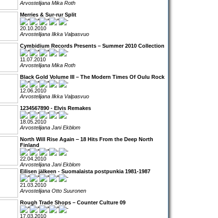
Arvostelijana Mika Roth
Merries & Sur-rur Split
20.10.2010
Arvostelijana Ilkka Valpasvuo
Cymbidium Records Presents – Summer 2010 Collection
11.07.2010
Arvostelijana Mika Roth
Black Gold Volume III – The Modern Times Of Oulu Rock
12.06.2010
Arvostelijana Ilkka Valpasvuo
1234567890 - Elvis Remakes
18.05.2010
Arvostelijana Jani Ekblom
North Will Rise Again ‒ 18 Hits From the Deep North
Finland
22.04.2010
Arvostelijana Jani Ekblom
Eilisen jälkeen - Suomalaista postpunkia 1981-1987
21.03.2010
Arvostelijana Otto Suuronen
Rough Trade Shops – Counter Culture 09
17.03.2010