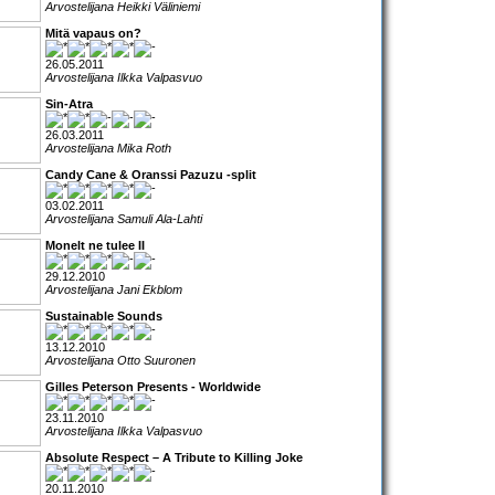
Arvostelijana Heikki Väliniemi
Mitä vapaus on?
26.05.2011
Arvostelijana Ilkka Valpasvuo
Sin-Atra
26.03.2011
Arvostelijana Mika Roth
Candy Cane & Oranssi Pazuzu -split
03.02.2011
Arvostelijana Samuli Ala-Lahti
Monelt ne tulee II
29.12.2010
Arvostelijana Jani Ekblom
Sustainable Sounds
13.12.2010
Arvostelijana Otto Suuronen
Gilles Peterson Presents - Worldwide
23.11.2010
Arvostelijana Ilkka Valpasvuo
Absolute Respect – A Tribute to Killing Joke
20.11.2010