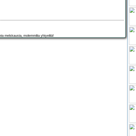
ta melskausta, molemmilta yhtyeiltä!