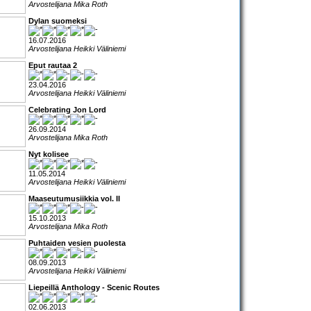
Arvostelijana Mika Roth
Dylan suomeksi
16.07.2016
Arvostelijana Heikki Väliniemi
Eput rautaa 2
23.04.2016
Arvostelijana Heikki Väliniemi
Celebrating Jon Lord
26.09.2014
Arvostelijana Mika Roth
Nyt kolisee
11.05.2014
Arvostelijana Heikki Väliniemi
Maaseutumusiikkia vol. II
15.10.2013
Arvostelijana Mika Roth
Puhtaiden vesien puolesta
08.09.2013
Arvostelijana Heikki Väliniemi
Liepeillä Anthology - Scenic Routes
02.06.2013