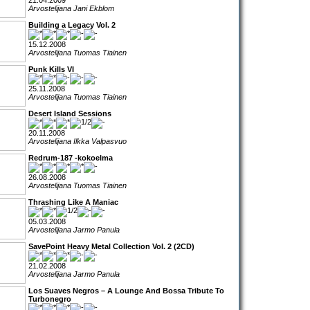
21.04.2009
Arvostelijana Jani Ekblom
Building a Legacy Vol. 2
15.12.2008
Arvostelijana Tuomas Tiainen
Punk Kills VI
25.11.2008
Arvostelijana Tuomas Tiainen
Desert Island Sessions
20.11.2008
Arvostelijana Ilkka Valpasvuo
Redrum-187 -kokoelma
26.08.2008
Arvostelijana Tuomas Tiainen
Thrashing Like A Maniac
05.03.2008
Arvostelijana Jarmo Panula
SavePoint Heavy Metal Collection Vol. 2 (2CD)
21.02.2008
Arvostelijana Jarmo Panula
Los Suaves Negros – A Lounge And Bossa Tribute To
Turbonegro