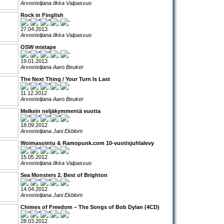
Arvostelijana Ilkka Valpasvuo
Rock in Finglish
27.04.2013
Arvostelijana Ilkka Valpasvuo
OSW mixtape
19.01.2013
Arvostelijana Aaro Beuker
The Next Thing / Your Turn Is Last
11.12.2012
Arvostelijana Aaro Beuker
Melkein neljäkymmentä vuotta
18.09.2012
Arvostelijana Jani Ekblom
Woimasointu & Ramopunk.com 10-vuotisjuhlalevy
15.05.2012
Arvostelijana Ilkka Valpasvuo
Sea Monsters 2. Best of Brighton
14.04.2012
Arvostelijana Jani Ekblom
Chimes of Freedom – The Songs of Bob Dylan (4CD)
28.03.2012