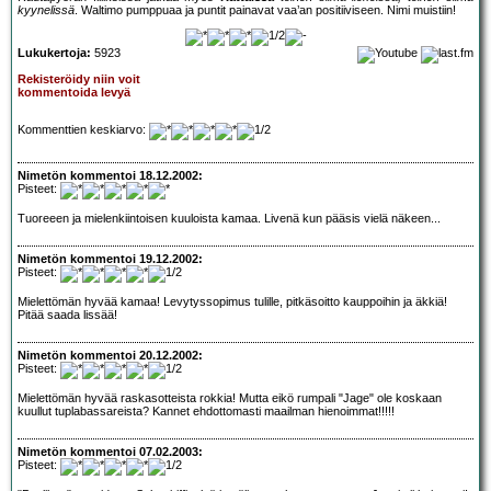
kyynelissä
. Waltimo pumppuaa ja puntit painavat vaa’an positiiviseen. Nimi muistiin!
Lukukertoja:
5923
Rekisteröidy niin voit
kommentoida levyä
Kommenttien keskiarvo:
Nimetön kommentoi 18.12.2002:
Pisteet:
Tuoreeen ja mielenkiintoisen kuuloista kamaa. Livenä kun pääsis vielä näkeen...
Nimetön kommentoi 19.12.2002:
Pisteet:
Mielettömän hyvää kamaa! Levytyssopimus tulille, pitkäsoitto kauppoihin ja äkkiä!
Pitää saada lissää!
Nimetön kommentoi 20.12.2002:
Pisteet:
Mielettömän hyvää raskasotteista rokkia! Mutta eikö rumpali "Jage" ole koskaan
kuullut tuplabassareista? Kannet ehdottomasti maailman hienoimmat!!!!!
Nimetön kommentoi 07.02.2003:
Pisteet: