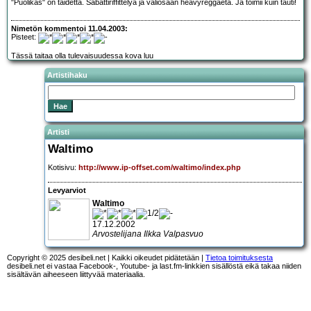
"Puolikas" on taidetta. Sabattiriffittelyä ja väliosaan heavyreggaeta. Ja toimii kuin tauti!
Nimetön kommentoi 11.04.2003:
Pisteet:
Tässä taitaa olla tulevaisuudessa kova luu
Artistihaku
Artisti
Waltimo
Kotisivu:
http://www.ip-offset.com/waltimo/index.php
Levyarviot
Waltimo
17.12.2002
Arvostelijana Ilkka Valpasvuo
Copyright © 2025 desibeli.net | Kaikki oikeudet pidätetään |
Tietoa toimituksesta
desibeli.net ei vastaa Facebook-, Youtube- ja last.fm-linkkien sisällöstä eikä takaa niiden
sisältävän aiheeseen liittyvää materiaalia.