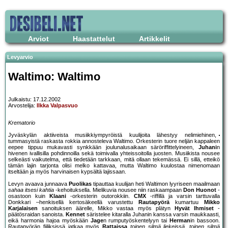
Arviot
Haastattelut
Artikkelit
Levyarvio
Waltimo: Waltimo
Julkaistu: 17.12.2002
Arvostelija:
Ilkka Valpasvuo
Krematorio
Jyväskylän aktiiveista musiikkiympyröistä kuulijoita lähestyy nelimiehinen,
tummasyistä raskasta rokkia annosteleva Waltimo. Orkesterin tuore neljän kappaleen
eepee tippuu mukavasti synkkään joulunalusaikaan säröriffittelyineen,
Juhani
n
hivenen ivallisilla pohdinnoilla sekä toimivalla yhteissoitolla juosten. Musiikista nousee
selkeästi vaikutelma, että tiedetään tarkkaan, mitä ollaan tekemässä. Ei sillä, etteikö
tämän lajin tarjonta olisi melko kattavaa, mutta Waltimo kuulostaa nimenomaan
itseltään ja myös harvinaisen kypsältä lajissaan.
Levyn avaava junnaava
Puolikas
tipauttaa kuulijan heti Waltimon lyyriseen maailmaan
sahaa itsesi kahtia
-kehoituksella. Mielikuvia nousee niin raskaampaan
Don Huonot
-
osastoon kuin
Klaani
-orkesterin outorokkiin.
CMX
-riffillä ja varsin tarttuvalla
Donkkari –henkisellä kertosäkeellä varustettu
Rautapyörä
kumartuu
Mikko
Karjalaisen
sanoituksen äärelle, Mikko vastaa myös plätyn
Hyvät Ihmiset
-
päätösraidan sanoista.
Kennet
säristelee kitaralla Juhanin kanssa varsin maukkaasti,
eikä harmonia hajoa myöskään
Jage
n rumputyöskentelyyn tai
Herman
in bassoon.
Rautapyörän fiiliksissä jatkaa myös
Rattaissa
toinen silmä liekeissä, toinen silmä