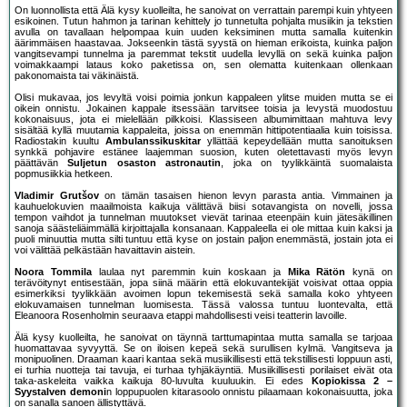
On luonnollista että Älä kysy kuolleilta, he sanoivat on verrattain parempi kuin yhtyeen
esikoinen. Tutun hahmon ja tarinan kehittely jo tunnetulta pohjalta musiikin ja tekstien
avulla on tavallaan helpompaa kuin uuden keksiminen mutta samalla kuitenkin
äärimmäisen haastavaa. Jokseenkin tästä syystä on hieman erikoista, kuinka paljon
vangitsevampi tunnelma ja paremmat tekstit uudella levyllä on sekä kuinka paljon
voimakkaampi lataus koko paketissa on, sen olematta kuitenkaan ollenkaan
pakonomaista tai väkinäistä.
Olisi mukavaa, jos levyltä voisi poimia jonkun kappaleen ylitse muiden mutta se ei
oikein onnistu. Jokainen kappale itsessään tarvitsee toisia ja levystä muodostuu
kokonaisuus, jota ei mielellään pilkkoisi. Klassiseen albumimittaan mahtuva levy
sisältää kyllä muutamia kappaleita, joissa on enemmän hittipotentiaalia kuin toisissa.
Radiostakin kuultu
Ambulanssikuskitar
yllättää kepeydellään mutta sanoituksen
synkkä pohjavire estänee laajemman suosion, kuten oletettavasti myös levyn
päättävän
Suljetun osaston astronautin
, joka on tyylikkäintä suomalaista
popmusiikkia hetkeen.
Vladimir Grutšov
on tämän tasaisen hienon levyn parasta antia. Vimmainen ja
kauhuelokuvien maailmoista kaikuja välittävä biisi sotavangista on novelli, jossa
tempon vaihdot ja tunnelman muutokset vievät tarinaa eteenpäin kuin jätesäkillinen
sanoja säästeliäimmällä kirjoittajalla konsanaan. Kappaleella ei ole mittaa kuin kaksi ja
puoli minuuttia mutta silti tuntuu että kyse on jostain paljon enemmästä, jostain jota ei
voi välittää pelkästään havaittavin aistein.
Noora Tommila
laulaa nyt paremmin kuin koskaan ja
Mika Rätön
kynä on
terävöitynyt entisestään, jopa siinä määrin että elokuvantekijät voisivat ottaa oppia
esimerkiksi tyylikkään avoimen lopun tekemisestä sekä samalla koko yhtyeen
elokuvamaisen tunnelman luomisesta. Tässä valossa tuntuu luontevalta, että
Eleanoora Rosenholmin seuraava etappi mahdollisesti veisi teatterin lavoille.
Älä kysy kuolleilta, he sanoivat on täynnä tarttumapintaa mutta samalla se tarjoaa
huomattavaa syvyyttä. Se on iloisen kepeä sekä surullisen kylmä. Vangitseva ja
monipuolinen. Draaman kaari kantaa sekä musiikillisesti että tekstillisesti loppuun asti,
ei turhia nuotteja tai tavuja, ei turhaa tyhjäkäyntiä. Musiikillisesti porilaiset eivät ota
taka-askeleita vaikka kaikuja 80-luvulta kuuluukin. Ei edes
Kopiokissa 2 –
Syystalven demoni
n loppupuolen kitarasoolo onnistu pilaamaan kokonaisuutta, joka
on sanalla sanoen ällistyttävä.