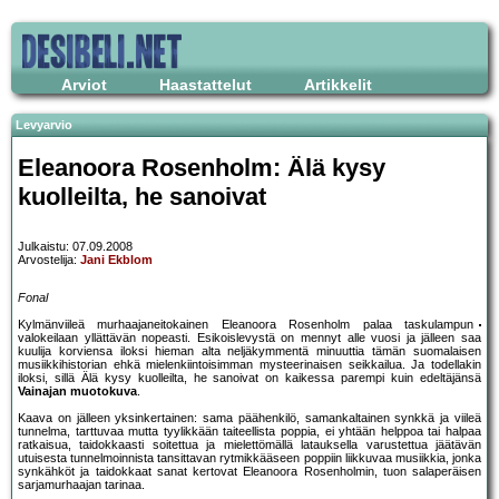
Arviot
Haastattelut
Artikkelit
Levyarvio
Eleanoora Rosenholm: Älä kysy
kuolleilta, he sanoivat
Julkaistu: 07.09.2008
Arvostelija:
Jani Ekblom
Fonal
Kylmänviileä murhaajaneitokainen Eleanoora Rosenholm palaa taskulampun
valokeilaan yllättävän nopeasti. Esikoislevystä on mennyt alle vuosi ja jälleen saa
kuulija korviensa iloksi hieman alta neljäkymmentä minuuttia tämän suomalaisen
musiikkihistorian ehkä mielenkiintoisimman mysteerinaisen seikkailua. Ja todellakin
iloksi, sillä Älä kysy kuolleilta, he sanoivat on kaikessa parempi kuin edeltäjänsä
Vainajan muotokuva
.
Kaava on jälleen yksinkertainen: sama päähenkilö, samankaltainen synkkä ja viileä
tunnelma, tarttuvaa mutta tyylikkään taiteellista poppia, ei yhtään helppoa tai halpaa
ratkaisua, taidokkaasti soitettua ja mielettömällä latauksella varustettua jäätävän
utuisesta tunnelmoinnista tansittavan rytmikkääseen poppiin liikkuvaa musiikkia, jonka
synkähköt ja taidokkaat sanat kertovat Eleanoora Rosenholmin, tuon salaperäisen
sarjamurhaajan tarinaa.