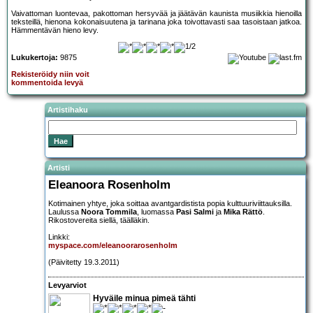
Vaivattoman luontevaa, pakottoman hersyvää ja jäätävän kaunista musiikkia hienoilla
teksteillä, hienona kokonaisuutena ja tarinana joka toivottavasti saa tasoistaan jatkoa.
Hämmentävän hieno levy.
Lukukertoja:
9875
Rekisteröidy niin voit
kommentoida levyä
Artistihaku
Artisti
Eleanoora Rosenholm
Kotimainen yhtye, joka soittaa avantgardistista popia kulttuuriviittauksilla.
Laulussa
Noora Tommila
, luomassa
Pasi Salmi
ja
Mika Rättö
.
Rikostovereita siellä, täälläkin.
Linkki:
myspace.com/eleanoorarosenholm
(Päivitetty 19.3.2011)
Levyarviot
Hyväile minua pimeä tähti