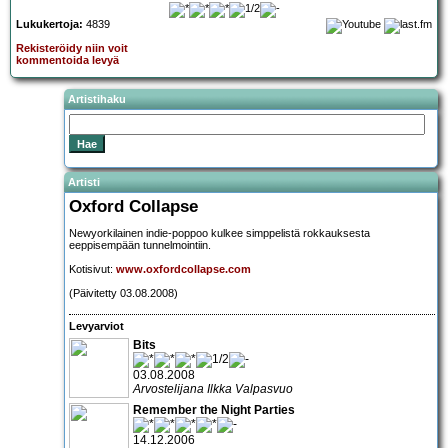
Lukukertoja:
4839
Rekisteröidy niin voit
kommentoida levyä
Artistihaku
Artisti
Oxford Collapse
Newyorkilainen indie-poppoo kulkee simppelistä rokkauksesta
eeppisempään tunnelmointiin.
Kotisivut:
www.oxfordcollapse.com
(Päivitetty 03.08.2008)
Levyarviot
Bits
03.08.2008
Arvostelijana Ilkka Valpasvuo
Remember the Night Parties
14.12.2006