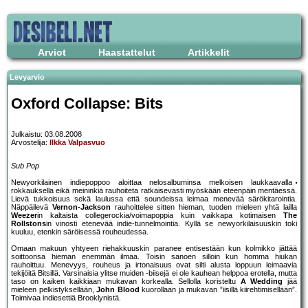
Arviot
Haastattelut
Artikkelit
Levyarvio
Oxford Collapse: Bits
Julkaistu: 03.08.2008
Arvostelija:
Ilkka Valpasvuo
Sub Pop
Newyorkilainen indiepoppoo aloittaa nelosalbuminsa melkoisen laukkaavalla
rokkauksella eikä meininkiä rauhoiteta ratkaisevasti myöskään eteenpäin mentäessä.
Lievä tukkoisuus sekä laulussa että soundeissa leimaa menevää särökitarointia.
Näppäilevä
Vernon-Jackson
rauhoittelee sitten hieman, tuoden mieleen yhtä lailla
Weezer
in kaltaista collegerockia/voimapoppia kuin vaikkapa kotimaisen
The
Rollstons
in vinosti etenevää indie-tunnelmointia. Kyllä se newyorkilaisuuskin toki
kuuluu, etenkin säröisessä rouheudessa.
Omaan makuun yhtyeen riehakkuuskin paranee entisestään kun kolmikko jättää
soittoonsa hieman enemmän ilmaa. Toisin sanoen silloin kun homma hiukan
rauhoittuu. Menevyys, rouheus ja irtonaisuus ovat silti alusta loppuun leimaavia
tekijöitä Bitsillä. Varsinaisia ylitse muiden -biisejä ei ole kauhean helppoa erotella, mutta
taso on kaiken kaikkiaan mukavan korkealla. Sellolla koristeltu
A Wedding
jää
mieleen pelkistyksellään,
John Blood
kuorollaan ja mukavan ”iisillä kiirehtimisellään”.
Toimivaa indiesettiä Brooklynistä.