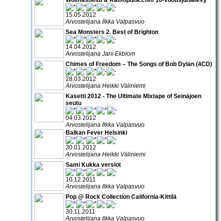
15.05.2012
Arvostelijana Ilkka Valpasvuo
Sea Monsters 2. Best of Brighton
14.04.2012
Arvostelijana Jani Ekblom
Chimes of Freedom – The Songs of Bob Dylan (4CD)
28.03.2012
Arvostelijana Heikki Väliniemi
Kasetti 2012 - The Ultimate Mixtape of Seinäjoen
seutu
04.03.2012
Arvostelijana Ilkka Valpasvuo
Balkan Fever Helsinki
30.01.2012
Arvostelijana Heikki Väliniemi
Sami Kukka versiot
10.12.2011
Arvostelijana Ilkka Valpasvuo
Pop @ Rock Collection California-Kittilä
30.11.2011
Arvostelijana Ilkka Valpasvuo