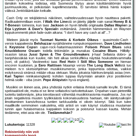
tämäkin kokoelma todistaa, että Suomesta löytyy aivan käsittämättömän hyviä
juurimuusikoita, ei pelkästään kapellimestareita. Ei tarvitsisi lähteä häntä koipien
välissä Jenkkiläänkään keikalle.
Cash Only on tekijöidensä näköinen, vaihtelevuudessaan hyvin nautittava paketti.
Radikaaleimmillaan esim.
I Walk the Line
stä on jätetty jäljelle vain sanat
Honey B &
T-Bones
in toimesta, kun taas
Jackson
on hyvin lähellä originaalia
Dallas Wayne
n ja
Erja Lyytinen & Dave’s Special
in esittämänä. Jotenkin hämmentävä on Waynen
loppukommentti piisin fade-outin aikana: “I don’t have any cash at all”...?
Mieleen jäävät myös
Tuomari Nurmio & Korkein Oikeus
- quasimodo-Cash -
versio kappaleesta
Belshazzar
nyrjähtäneine rumpukomppeineen,
Dave Lindholm
in
&
Keystone Cops
in cajun-rock-haitarimausteinen
Folsom Prison Blues
sekä
Knucklebone Oscar
in todella tinkimätön ja munakas
Cocaine Blues
. Hillbilly-
osaston takaa
Jussi Syren & The Groundbreakers
: ji-haa! Sellaista dobro- ja
banjohässäkää kun kuulee, niin heti alkaa serkkuflikka näyttää houkuttelevammalta
(sori, oli pakko). Vastineeksi taas
Red Hot
in
I Still Miss Someone
on hieman
encoren kuuloinen, ja
Eero Raittisen
hitaampi versio
The Long Black Veil
istä tuo
mieleen tv:n sketsiohjelman musiikkinumeron, jonka loppumista odottaa, vaikkei
esityksessä sinänsä mitään vikaa olekaan. Mutta jokaista häiritsevämpää asiaa (mm.
Kari Tapio
n reinikaisenglanti) kohden tuppaa löytymään ainakin yksi positiivinen
helmiä sioille - viba (esim.
Pepe Ahlqvist
in hyvä englanti).
Musiikki on iloinen asia, joka yhdistää nytkin erilaisia ihmisiä samalle levylle. Ei tämä
spektaakkeli ole, mutta ei se liene sellaiseksi tarkoitettukaan. Onpahan vaan pieteetillä
tuotettu taidonnäyte, joka toivottavasti vähentää musiikkirasismia maailmasta. Jos nyt
jotain negatiivista muuten tyylikkäästä kokonaisuudesta haetaan, niin äänitysaikojen
ilmoittaminen kansivihossa tuntien tarkkuudella ei oikein iskenyt. Siitä kun tulee
maallikolle semmoinen vaikutelma, että artisti on vain käynyt studiossa muutaman
tunnin ajan hutaisemassa kappaleen kokoon ja poistunut kassan kautta. Mehän
tiedämme, ettei asia niin ole.
Tiedämmehän?
Lukukertoja:
11328
Rekisteröidy niin voit
kommentoida levyä