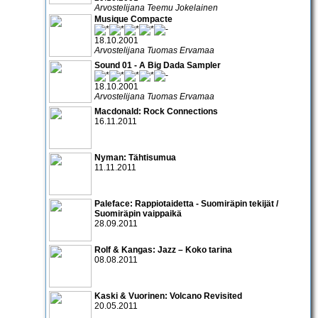
Arvostelijana Teemu Jokelainen
Musique Compacte
18.10.2001
Arvostelijana Tuomas Ervamaa
Sound 01 - A Big Dada Sampler
18.10.2001
Arvostelijana Tuomas Ervamaa
Macdonald: Rock Connections
16.11.2011
Nyman: Tähtisumua
11.11.2011
Paleface: Rappiotaidetta - Suomiräpin tekijät /
Suomiräpin vaippaikä
28.09.2011
Rolf & Kangas: Jazz – Koko tarina
08.08.2011
Kaski & Vuorinen: Volcano Revisited
20.05.2011