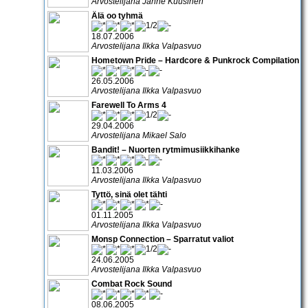
Arvostelijana Janne Kuusinen
Älä oo tyhmä
18.07.2006
Arvostelijana Ilkka Valpasvuo
Hometown Pride – Hardcore & Punkrock Compilation
26.05.2006
Arvostelijana Ilkka Valpasvuo
Farewell To Arms 4
29.04.2006
Arvostelijana Mikael Salo
Bandit! – Nuorten rytmimusiikkihanke
11.03.2006
Arvostelijana Ilkka Valpasvuo
Tyttö, sinä olet tähti
01.11.2005
Arvostelijana Ilkka Valpasvuo
Monsp Connection – Sparratut valiot
24.06.2005
Arvostelijana Ilkka Valpasvuo
Combat Rock Sound
08.06.2005