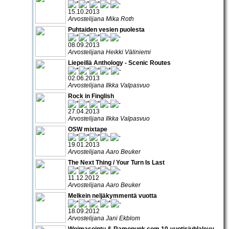
15.10.2013
Arvostelijana Mika Roth
Puhtaiden vesien puolesta
08.09.2013
Arvostelijana Heikki Väliniemi
Liepeillä Anthology - Scenic Routes
02.06.2013
Arvostelijana Ilkka Valpasvuo
Rock in Finglish
27.04.2013
Arvostelijana Ilkka Valpasvuo
OSW mixtape
19.01.2013
Arvostelijana Aaro Beuker
The Next Thing / Your Turn Is Last
11.12.2012
Arvostelijana Aaro Beuker
Melkein neljäkymmentä vuotta
18.09.2012
Arvostelijana Jani Ekblom
Woimasointu & Ramopunk.com 10-vuotisjuhlalevy