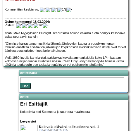
Kommenttien keskiarvo:
Qsine kommentoi 18.03.2004:
Pisteet:
Yeah! Mika Myyryläinen Bluelight Recordsista haluaa valaista tuota äänitys-kellonaika-
asiaa seuraavin sanoin:
"Olen itse harrastanut musiikkia lähinnä äänilevyjen kautta ja vuosikymmenten
takaisia äänitteitä sisältävien julkaisujen levykansien mielenkiintoinen detalji ovat tarkat
äänitysssessiotiedot - jopa kellonaikoineen.
Vielä 1960-luvulla kantriartistit paiskoivat kovalla ammattitaidolla koko LP:n kasaan
kolmessa neljän tunnin studiosessiossa. Cash Only -levyn kellonajoilla halusin viitata
tähän ja tuoda esiin sen tosiasian että levyn voi edelleenkin tehdä niin."
Artistihaku
Artisti
Eri Esittäjiä
Kokoelmia koti-Suomesta ja suuresta maailmasta.
Levyarviot
Kalevala elävänä tai kuolleena vol. 1