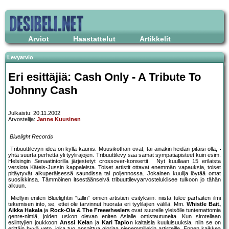
Arviot
Haastattelut
Artikkelit
Levyarvio
Eri esittäjiä: Cash Only - A Tribute To
Johnny Cash
Julkaistu: 20.11.2002
Arvostelija:
Janne Kuusinen
Bluelight Records
Tribuuttilevyn idea on kyllä kaunis. Muusikothan ovat, tai ainakin heidän pitäisi olla,
yhtä suurta perhettä yli tyylirajojen. Tribuuttilevy saa samat sympatiapisteet kuin esim.
Helsingin Senaatintorilla järjestetyt crossover-konsertit. Nyt kuullaan 15 erilaista
versiota Käteis-Jussin kappaleista. Toiset artistit ottavat enemmän vapauksia, toiset
pitäytyvät alkuperäisessä saundissa tai poljennossa. Jokainen kuulija löytää omat
suosikkinsa. Tämmöinen itsestäänselvä tribuuttilevyarvosteluklisee tulkoon jo tähän
alkuun.
Miellyin eniten Bluelightin “tallin” omien artistien esityksiin: niistä tulee parhaiten ilmi
tekemisen into, se, ettei ole tarvinnut huorata eri tyylilajien välillä. Mm.
Whistle Bait,
Aikka Hakala
ja
Rock-Ola & The Freewheelers
ovat suurelle yleisölle tuntemattomia
genre-nimiä, joiden uskon olevan eniten Asialle omistautuneita. Kun sirotellaan
esiintyjien joukkoon
Anssi Kela
n ja
Kari Tapio
n kaltaisia kuuluisuuksia, niin se on
erittäin hyvä veto, joka tuo ansaittua gloriaa pienemmillekin artisteille. Ennen kaikkea