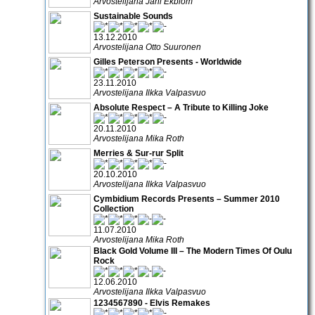
Arvostelijana Jani Ekblom
Sustainable Sounds
13.12.2010
Arvostelijana Otto Suuronen
Gilles Peterson Presents - Worldwide
23.11.2010
Arvostelijana Ilkka Valpasvuo
Absolute Respect – A Tribute to Killing Joke
20.11.2010
Arvostelijana Mika Roth
Merries & Sur-rur Split
20.10.2010
Arvostelijana Ilkka Valpasvuo
Cymbidium Records Presents – Summer 2010
Collection
11.07.2010
Arvostelijana Mika Roth
Black Gold Volume III – The Modern Times Of Oulu
Rock
12.06.2010
Arvostelijana Ilkka Valpasvuo
1234567890 - Elvis Remakes