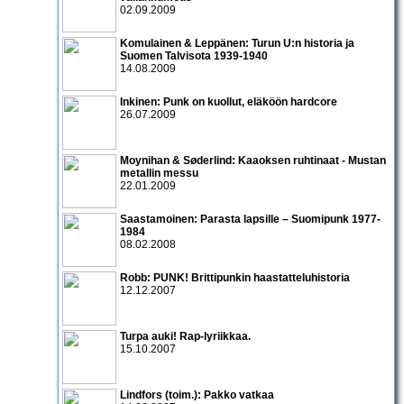
02.09.2009
Komulainen & Leppänen: Turun U:n historia ja
Suomen Talvisota 1939-1940
14.08.2009
Inkinen: Punk on kuollut, eläköön hardcore
26.07.2009
Moynihan & Søderlind: Kaaoksen ruhtinaat - Mustan
metallin messu
22.01.2009
Saastamoinen: Parasta lapsille – Suomipunk 1977-
1984
08.02.2008
Robb: PUNK! Brittipunkin haastatteluhistoria
12.12.2007
Turpa auki! Rap-lyriikkaa.
15.10.2007
Lindfors (toim.): Pakko vatkaa