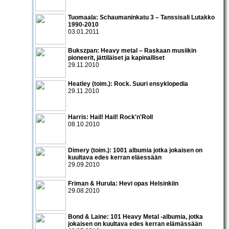
Tuomaala: Schaumaninkatu 3 – Tanssisali Lutakko
1990­-2010
03.01.2011
Bukszpan: Heavy metal – Raskaan musiikin
pioneerit, jättiläiset ja kapinalliset
29.11.2010
Heatley (toim.): Rock. Suuri ensyklopedia
29.11.2010
Harris: Hail! Hail! Rock'n'Roll
08.10.2010
Dimery (toim.): 1001 albumia jotka jokaisen on
kuultava edes kerran eläessään
29.09.2010
Friman & Hurula: Hevi opas Helsinkiin
29.08.2010
Bond & Laine: 101 Heavy Metal -albumia, jotka
jokaisen on kuultava edes kerran elämässään