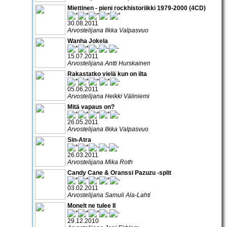
Miettinen - pieni rockhistoriikki 1979-2000 (4CD)
30.08.2011
Arvostelijana Ilkka Valpasvuo
Wanha Jokela
15.07.2011
Arvostelijana Antti Hurskainen
Rakastatko vielä kun on ilta
05.06.2011
Arvostelijana Heikki Väliniemi
Mitä vapaus on?
26.05.2011
Arvostelijana Ilkka Valpasvuo
Sin-Atra
26.03.2011
Arvostelijana Mika Roth
Candy Cane & Oranssi Pazuzu -split
03.02.2011
Arvostelijana Samuli Ala-Lahti
Monelt ne tulee II
29.12.2010