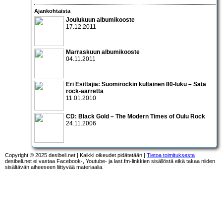
Ajankohtaista
Joulukuun albumikooste
17.12.2011
Marraskuun albumikooste
04.11.2011
Eri Esittäjiä: Suomirockin kultainen 80-luku – Sata
rock-aarretta
11.01.2010
CD:
Black Gold – The Modern Times of Oulu Rock
24.11.2006
Copyright © 2025 desibeli.net | Kaikki oikeudet pidätetään |
Tietoa toimituksesta
desibeli.net ei vastaa Facebook-, Youtube- ja last.fm-linkkien sisällöstä eikä takaa niiden
sisältävän aiheeseen liittyvää materiaalia.