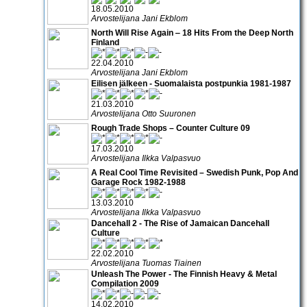
18.05.2010
Arvostelijana Jani Ekblom
North Will Rise Again ‒ 18 Hits From the Deep North
Finland
22.04.2010
Arvostelijana Jani Ekblom
Eilisen jälkeen - Suomalaista postpunkia 1981-1987
21.03.2010
Arvostelijana Otto Suuronen
Rough Trade Shops – Counter Culture 09
17.03.2010
Arvostelijana Ilkka Valpasvuo
A Real Cool Time Revisited – Swedish Punk, Pop And
Garage Rock 1982-1988
13.03.2010
Arvostelijana Ilkka Valpasvuo
Dancehall 2 - The Rise of Jamaican Dancehall
Culture
22.02.2010
Arvostelijana Tuomas Tiainen
Unleash The Power - The Finnish Heavy & Metal
Compilation 2009
14.02.2010