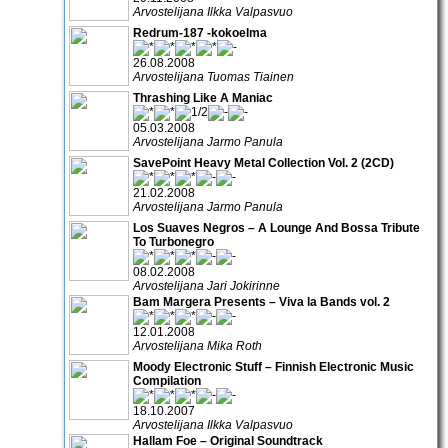
Arvostelijana Ilkka Valpasvuo
Redrum-187 -kokoelma
26.08.2008
Arvostelijana Tuomas Tiainen
Thrashing Like A Maniac
05.03.2008
Arvostelijana Jarmo Panula
SavePoint Heavy Metal Collection Vol. 2 (2CD)
21.02.2008
Arvostelijana Jarmo Panula
Los Suaves Negros – A Lounge And Bossa Tribute
To Turbonegro
08.02.2008
Arvostelijana Jari Jokirinne
Bam Margera Presents – Viva la Bands vol. 2
12.01.2008
Arvostelijana Mika Roth
Moody Electronic Stuff – Finnish Electronic Music
Compilation
18.10.2007
Arvostelijana Ilkka Valpasvuo
Hallam Foe – Original Soundtrack