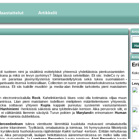
aastattelut
Artikkelit
Arti
Artis
Eri
 oli tuotteen nimi ja sisältönä esittelybiisit yhteensä yhdeltätoista pienkustanteiden
Koko
kana ja mikä on levyn pyrkimys? Sitäpä tässä selvitellään. Eli siis: IndieCo ry on
s on parantaa jäsenyritystensä toimintaedellytyksiä sekä tukea suomalaisen
anisaatio itsensä kotisivuillaan. Collection on tuore promootiotarkoituksessa tuotettu
Levy
. Eli siis kaikille musiikki- ja media-alan ihmisille tarkoitettu pieni maistiainen
 electronirockailulla
Rock
. Kahelinkiertävä blues voisi olla kotimaista viljaa muun
rissa. Liian pieni maistiainen todellisen mielipiteen määrittelemiseen yhtyeestä.
ockia soittavan yhtyeen
Kupla
kappale pureutuu systeemin vastustamiseen
 Hanhiniemi
-henkisistä säkeistä aina tykittelevään kertoon. Aika perusrock silti, ei
ei välttämättä liiemmin säväytä Turun poikien ja
Maryland
in erinomaisen
Human
rds
in mainiota dubbeliduoa.
erceedeeksen
tuleva vientituote lämmittää kuuloluita mukavasti omalaatuisella
tavine kitaroineen. Tyylikästä, omalaatuista ja toimivaa. Irti hymysuisesta fiilistelystä
n kyräilevästä huohotuksesta räjähdetään
Kaikki turhaa!
-kertoon. Erittäin riehuttavaa
a. Aika peruspopralli, laulajan hetkittäisissä äänenmurroksissa on melko lailla sitä
kkia –kokoelmille. Ja
Lumbago Records
in kautta toimitaan.
Aisti Record
sin kautta