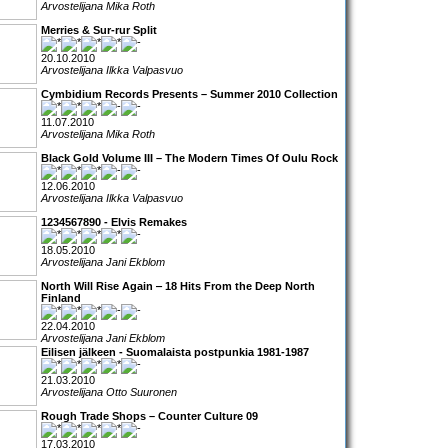
Arvostelijana Mika Roth
Merries & Sur-rur Split
20.10.2010
Arvostelijana Ilkka Valpasvuo
Cymbidium Records Presents – Summer 2010 Collection
11.07.2010
Arvostelijana Mika Roth
Black Gold Volume III – The Modern Times Of Oulu Rock
12.06.2010
Arvostelijana Ilkka Valpasvuo
1234567890 - Elvis Remakes
18.05.2010
Arvostelijana Jani Ekblom
North Will Rise Again ‒ 18 Hits From the Deep North
Finland
22.04.2010
Arvostelijana Jani Ekblom
Eilisen jälkeen - Suomalaista postpunkia 1981-1987
21.03.2010
Arvostelijana Otto Suuronen
Rough Trade Shops – Counter Culture 09
17.03.2010