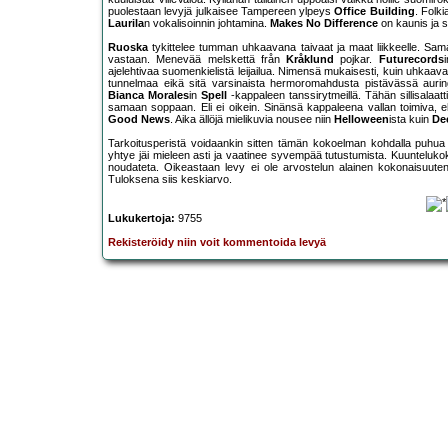
puolestaan levyjä julkaisee Tampereen ylpeys
Office Building
. Folki
Laurila
n vokalisoinnin johtamina.
Makes No Difference
on kaunis ja su
Ruoska
tykittelee tumman uhkaavana taivaat ja maat liikkeelle. Sa
vastaan. Menevää melskettä från
Kråklund
pojkar.
Futurecords
ajelehtivaa suomenkielistä leijailua. Nimensä mukaisesti, kuin uhkaava 
tunnelmaa eikä sitä varsinaista hermoromahdusta pistävässä aurin
Bianca Morales
in
Spell
-kappaleen tanssirytmeillä. Tähän sillisalaatt
samaan soppaan. Eli ei oikein. Sinänsä kappaleena vallan toimiva, 
Good News
. Aika ällöjä mielikuvia nousee niin
Helloween
ista kuin
De
Tarkoitusperistä voidaankin sitten tämän kokoelman kohdalla puhua 
yhtye jäi mieleen asti ja vaatinee syvempää tutustumista. Kuuntelukok
noudateta. Oikeastaan levy ei ole arvostelun alainen kokonaisuute
Tuloksena siis keskiarvo.
Lukukertoja:
9755
Rekisteröidy niin voit kommentoida levyä