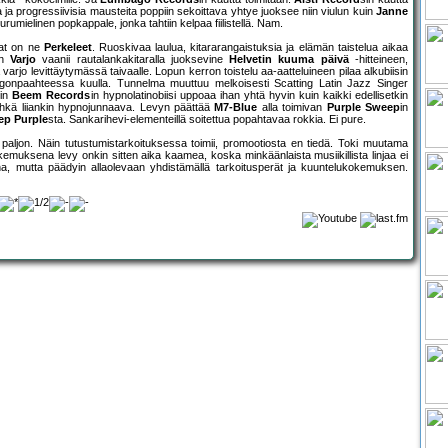
a ja progressiivisia mausteita poppiin sekoittava yhtye juoksee niin viulun kuin
Janne
rumielinen popkappale, jonka tahtiin kelpaa fiilistellä. Nam.
mat on ne
Perkeleet
. Ruoskivaa laulua, kitararangaistuksia ja elämän taistelua aikaa
in
Varjo
vaanii rautalankakitaralla juoksevine
Helvetin kuuma päivä
-hitteineen,
varjo levittäytymässä taivaalle. Lopun kerron toistelu aa-aatteluineen pilaa alkubiisin
gonpaahteessa kuulla. Tunnelma muuttuu melkoisesti Scatting Latin Jazz Singer
iin
Beem Records
in hypnolatinobiisi uppoaa ihan yhtä hyvin kuin kaikki edellisetkin
ehkä liiankin hypnojunnaava. Levyn päättää
M7-Blue
alla toimivan
Purple Sweep
in
ep Purple
sta. Sankarihevi-elementeillä soitettua popahtavaa rokkia. Ei pure.
paljon. Näin tutustumistarkoituksessa toimii, promootiosta en tiedä. Toki muutama
emuksena levy onkin sitten aika kaamea, koska minkäänlaista musiikillista linjaa ei
na, mutta päädyin allaolevaan yhdistämällä tarkoitusperät ja kuuntelukokemuksen.