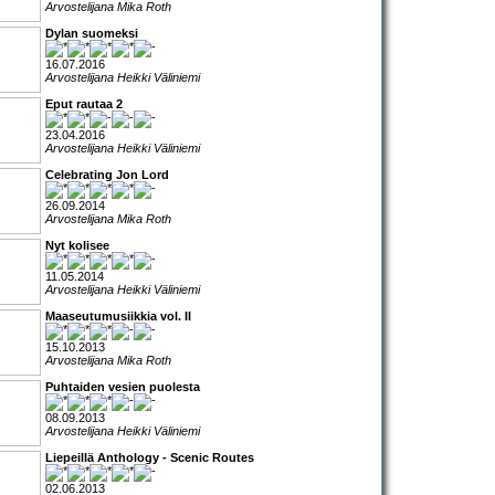
Arvostelijana Mika Roth
Dylan suomeksi
16.07.2016
Arvostelijana Heikki Väliniemi
Eput rautaa 2
23.04.2016
Arvostelijana Heikki Väliniemi
Celebrating Jon Lord
26.09.2014
Arvostelijana Mika Roth
Nyt kolisee
11.05.2014
Arvostelijana Heikki Väliniemi
Maaseutumusiikkia vol. II
15.10.2013
Arvostelijana Mika Roth
Puhtaiden vesien puolesta
08.09.2013
Arvostelijana Heikki Väliniemi
Liepeillä Anthology - Scenic Routes
02.06.2013