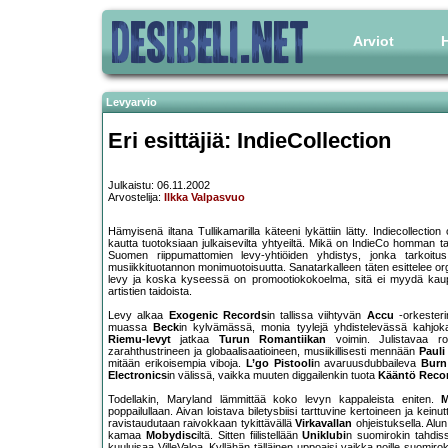
Arviot
H
Levyarvio
Eri esittäjiä: IndieCollection
Julkaistu: 06.11.2002
Arvostelija:
Ilkka Valpasvuo
Hämyisenä iltana Tullikamarilla käteeni lykättiin lätty. Indiecollection
kautta tuotoksiaan julkaisevilta yhtyeiltä. Mikä on IndieCo homman ta
Suomen riippumattomien levy-yhtiöiden yhdistys, jonka tarkoitu
musiikkituotannon monimuotoisuutta. Sanatarkalleen täten esittelee org
levy ja koska kyseessä on promootiokokoelma, sitä ei myydä kaupoissa
artistien taidoista.
Levy alkaa
Exogenic Records
in tallissa viihtyvän
Accu
-orkesterin
muassa
Beck
in kylvämässä, monia tyylejä yhdistelevässä kahjokant
Riemu-levyt
jatkaa
Turun Romantiikan
voimin. Julistavaa r
zarahthustrineen ja globaalisaatioineen, musiikillisesti mennään
Pauli
mitään erikoisempia viboja.
L’go Pistooli
n avaruusdubbaileva
Burn
Electronics
in välissä, vaikka muuten diggailenkin tuota
Kääntö Reco
Todellakin, Maryland lämmittää koko levyn kappaleista eniten.
M
poppailullaan. Aivan loistava biletysbiisi tarttuvine kertoineen ja keinut
ravistaudutaan raivokkaan tykittävällä
Virkavallan
ohjeistuksella. Alu
kamaa
Mobydisc
iltä. Sitten fiilistellään
Uniklubi
n suomirokin tahdiss
kuuluisaa VilleValoa. Kyllähän tälläinen uppoaisi vaikka noille suomiro