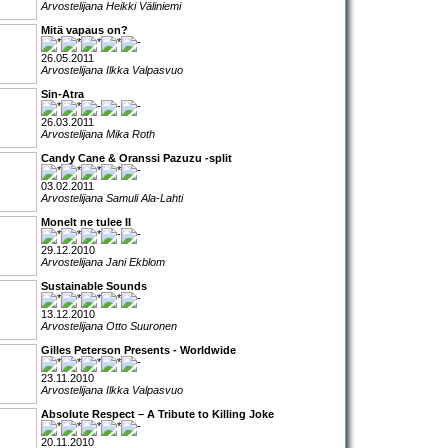
Arvostelijana Heikki Väliniemi
Mitä vapaus on?
26.05.2011
Arvostelijana Ilkka Valpasvuo
Sin-Atra
26.03.2011
Arvostelijana Mika Roth
Candy Cane & Oranssi Pazuzu -split
03.02.2011
Arvostelijana Samuli Ala-Lahti
Monelt ne tulee II
29.12.2010
Arvostelijana Jani Ekblom
Sustainable Sounds
13.12.2010
Arvostelijana Otto Suuronen
Gilles Peterson Presents - Worldwide
23.11.2010
Arvostelijana Ilkka Valpasvuo
Absolute Respect – A Tribute to Killing Joke
20.11.2010