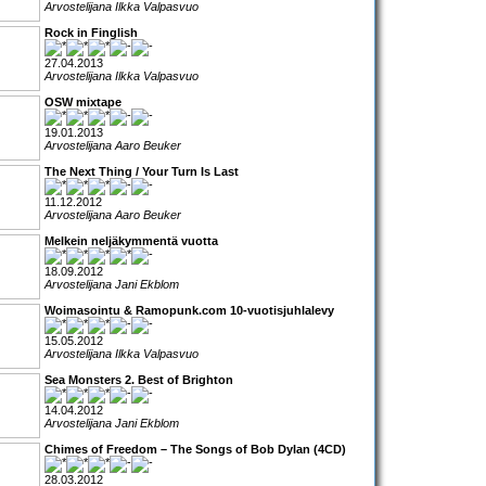
Arvostelijana Ilkka Valpasvuo
Rock in Finglish
27.04.2013
Arvostelijana Ilkka Valpasvuo
OSW mixtape
19.01.2013
Arvostelijana Aaro Beuker
The Next Thing / Your Turn Is Last
11.12.2012
Arvostelijana Aaro Beuker
Melkein neljäkymmentä vuotta
18.09.2012
Arvostelijana Jani Ekblom
Woimasointu & Ramopunk.com 10-vuotisjuhlalevy
15.05.2012
Arvostelijana Ilkka Valpasvuo
Sea Monsters 2. Best of Brighton
14.04.2012
Arvostelijana Jani Ekblom
Chimes of Freedom – The Songs of Bob Dylan (4CD)
28.03.2012