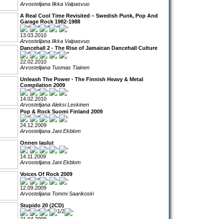
Arvostelijana Ilkka Valpasvuo
A Real Cool Time Revisited – Swedish Punk, Pop And
Garage Rock 1982-1988
13.03.2010
Arvostelijana Ilkka Valpasvuo
Dancehall 2 - The Rise of Jamaican Dancehall Culture
22.02.2010
Arvostelijana Tuomas Tiainen
Unleash The Power - The Finnish Heavy & Metal
Compilation 2009
14.02.2010
Arvostelijana Aleksi Leskinen
Pop & Rock Suomi Finland 2009
24.12.2009
Arvostelijana Jani Ekblom
Onnen laulut
14.11.2009
Arvostelijana Jani Ekblom
Voices Of Rock 2009
12.09.2009
Arvostelijana Tommi Saarikoski
Stupido 20 (2CD)