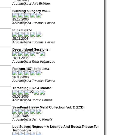
21.04.2009
Arvostelijana Jani Ekblom
Building a Legacy Vol. 2
15.12.2008
Arvostelijana Tuomas Tiainen
Punk Kills VI
25.11.2008
Arvostelijana Tuomas Tiainen
Desert Island Sessions
20.11.2008
Arvostelijana Ilkka Valpasvuo
Redrum-187 -kokoelma
26.08.2008
Arvostelijana Tuomas Tiainen
Thrashing Like A Maniac
05.03.2008
Arvostelijana Jarmo Panula
SavePoint Heavy Metal Collection Vol. 2 (2CD)
21.02.2008
Arvostelijana Jarmo Panula
Los Suaves Negros – A Lounge And Bossa Tribute To
Turbonegro