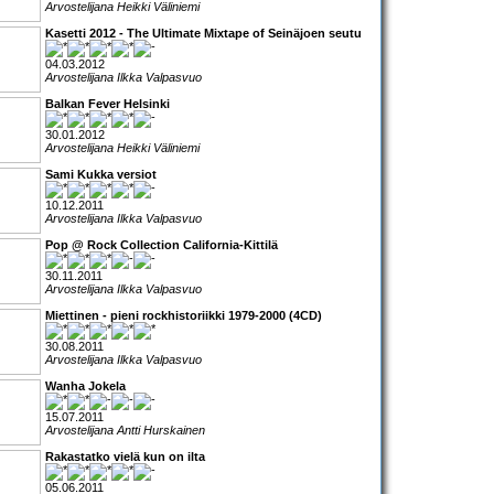
Arvostelijana Heikki Väliniemi
Kasetti 2012 - The Ultimate Mixtape of Seinäjoen seutu
04.03.2012
Arvostelijana Ilkka Valpasvuo
Balkan Fever Helsinki
30.01.2012
Arvostelijana Heikki Väliniemi
Sami Kukka versiot
10.12.2011
Arvostelijana Ilkka Valpasvuo
Pop @ Rock Collection California-Kittilä
30.11.2011
Arvostelijana Ilkka Valpasvuo
Miettinen - pieni rockhistoriikki 1979-2000 (4CD)
30.08.2011
Arvostelijana Ilkka Valpasvuo
Wanha Jokela
15.07.2011
Arvostelijana Antti Hurskainen
Rakastatko vielä kun on ilta
05.06.2011