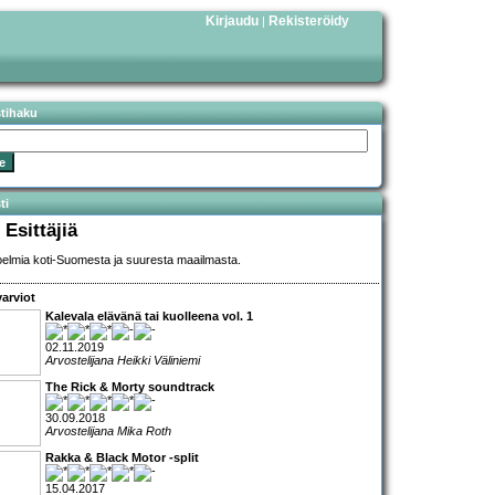
Kirjaudu
Rekisteröidy
|
stihaku
ti
 Esittäjiä
elmia koti-Suomesta ja suuresta maailmasta.
arviot
Kalevala elävänä tai kuolleena vol. 1
02.11.2019
Arvostelijana Heikki Väliniemi
The Rick & Morty soundtrack
30.09.2018
Arvostelijana Mika Roth
Rakka & Black Motor -split
15.04.2017