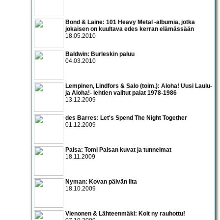
Bond & Laine: 101 Heavy Metal -albumia, jotka
jokaisen on kuultava edes kerran elämässään
18.05.2010
Baldwin: Burleskin paluu
04.03.2010
Lempinen, Lindfors & Salo (toim.): Aloha! Uusi Laulu-
ja Aloha!- lehtien valitut palat 1978-1986
13.12.2009
des Barres: Let's Spend The Night Together
01.12.2009
Palsa: Tomi Palsan kuvat ja tunnelmat
18.11.2009
Nyman: Kovan päivän ilta
18.10.2009
Vienonen & Lähteenmäki: Koit ny rauhottu!