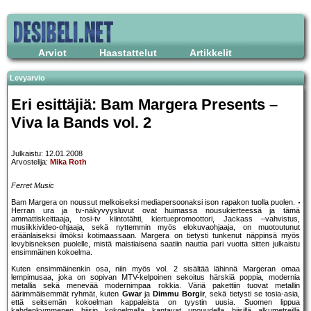
Arviot
Haastattelut
Artikkelit
Levyarvio
Eri esittäjiä: Bam Margera Presents –
Viva la Bands vol. 2
Julkaistu: 12.01.2008
Arvostelija:
Mika Roth
Ferret Music
Bam Margera on noussut melkoiseksi mediapersoonaksi ison rapakon tuolla puolen.
Herran ura ja tv-näkyvyysluvut ovat huimassa nousukierteessä ja tämä
ammattiskeittaaja, tosi-tv kiintotähti, kiertuepromoottori, Jackass –vahvistus,
musiikkivideo-ohjaaja, sekä nyttemmin myös elokuvaohjaaja, on muotoutunut
eräänlaiseksi ilmöksi kotimaassaan. Margera on tietysti tunkenut näppinsä myös
levybisneksen puolelle, mistä maistiaisena saatiin nauttia pari vuotta sitten julkaistu
ensimmäinen kokoelma.
Kuten ensimmäinenkin osa, niin myös vol. 2 sisältää lähinnä Margeran omaa
lempimusaa, joka on sopivan MTV-kelpoinen sekoitus härskiä poppia, modernia
metallia sekä menevää modernimpaa rokkia. Väriä pakettiin tuovat metallin
äärimmäisemmät ryhmät, kuten
Gwar
ja
Dimmu Borgir
, sekä tietysti se tosia-asia,
että seitsemän kokoelman kappaleista on tyystin uusia. Suomen lippua
kahdenkymmenen biisin kokoelmalla kantavat upouudella biisillä alkumetreillä