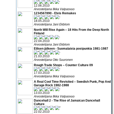
12.06.2010
Arvostelijana Ilkka Valpasvuo
1234567890 - Elvis Remakes
18.05.2010
Arvostelijana Jani Ekblom
North Will Rise Again ‒ 18 Hits From the Deep North
Finland
22.04.2010
Arvostelijana Jani Ekblom
Eilisen jälkeen - Suomalaista postpunkia 1981-1987
21.03.2010
Arvostelijana Otto Suuronen
Rough Trade Shops – Counter Culture 09
17.03.2010
Arvostelijana Ilkka Valpasvuo
A Real Cool Time Revisited – Swedish Punk, Pop And
Garage Rock 1982-1988
13.03.2010
Arvostelijana Ilkka Valpasvuo
Dancehall 2 - The Rise of Jamaican Dancehall
Culture
22.02.2010