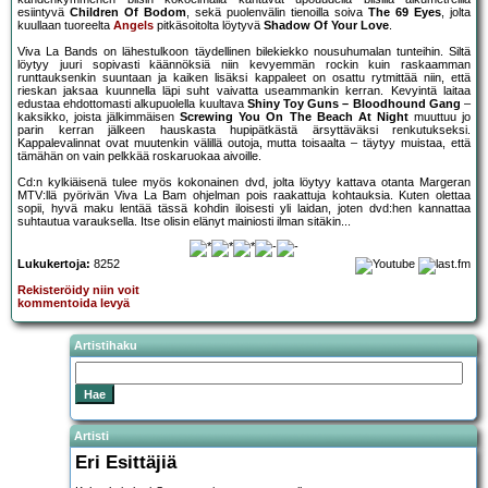
esiintyvä
Children Of Bodom
, sekä puolenvälin tienoilla soiva
The 69 Eyes
, jolta
kuullaan tuoreelta
Angels
pitkäsoitolta löytyvä
Shadow Of Your Love
.
Viva La Bands on lähestulkoon täydellinen bilekiekko nousuhumalan tunteihin. Siltä
löytyy juuri sopivasti käännöksiä niin kevyemmän rockin kuin raskaamman
runttauksenkin suuntaan ja kaiken lisäksi kappaleet on osattu rytmittää niin, että
rieskan jaksaa kuunnella läpi suht vaivatta useammankin kerran. Kevyintä laitaa
edustaa ehdottomasti alkupuolella kuultava
Shiny Toy Guns – Bloodhound Gang
–
kaksikko, joista jälkimmäisen
Screwing You On The Beach At Night
muuttuu jo
parin kerran jälkeen hauskasta hupipätkästä ärsyttäväksi renkutukseksi.
Kappalevalinnat ovat muutenkin välillä outoja, mutta toisaalta – täytyy muistaa, että
tämähän on vain pelkkää roskaruokaa aivoille.
Cd:n kylkiäisenä tulee myös kokonainen dvd, jolta löytyy kattava otanta Margeran
MTV:llä pyörivän Viva La Bam ohjelman pois raakattuja kohtauksia. Kuten olettaa
sopii, hyvä maku lentää tässä kohdin iloisesti yli laidan, joten dvd:hen kannattaa
suhtautua varauksella. Itse olisin elänyt mainiosti ilman sitäkin...
Lukukertoja:
8252
Rekisteröidy niin voit
kommentoida levyä
Artistihaku
Artisti
Eri Esittäjiä