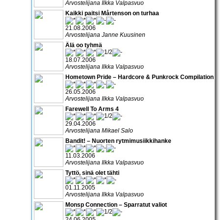
Arvostelijana Ilkka Valpasvuo
Kaikki paitsi Mårtenson on turhaa
21.08.2006
Arvostelijana Janne Kuusinen
Älä oo tyhmä
18.07.2006
Arvostelijana Ilkka Valpasvuo
Hometown Pride – Hardcore & Punkrock Compilation
26.05.2006
Arvostelijana Ilkka Valpasvuo
Farewell To Arms 4
29.04.2006
Arvostelijana Mikael Salo
Bandit! – Nuorten rytmimusiikkihanke
11.03.2006
Arvostelijana Ilkka Valpasvuo
Tyttö, sinä olet tähti
01.11.2005
Arvostelijana Ilkka Valpasvuo
Monsp Connection – Sparratut valiot
24.06.2005