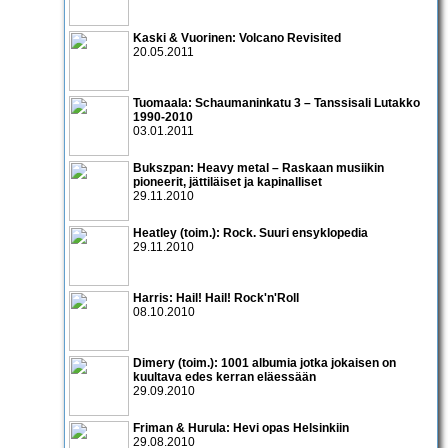
Kaski & Vuorinen: Volcano Revisited
20.05.2011
Tuomaala: Schaumaninkatu 3 – Tanssisali Lutakko
1990­-2010
03.01.2011
Bukszpan: Heavy metal – Raskaan musiikin
pioneerit, jättiläiset ja kapinalliset
29.11.2010
Heatley (toim.): Rock. Suuri ensyklopedia
29.11.2010
Harris: Hail! Hail! Rock'n'Roll
08.10.2010
Dimery (toim.): 1001 albumia jotka jokaisen on
kuultava edes kerran eläessään
29.09.2010
Friman & Hurula: Hevi opas Helsinkiin
29.08.2010