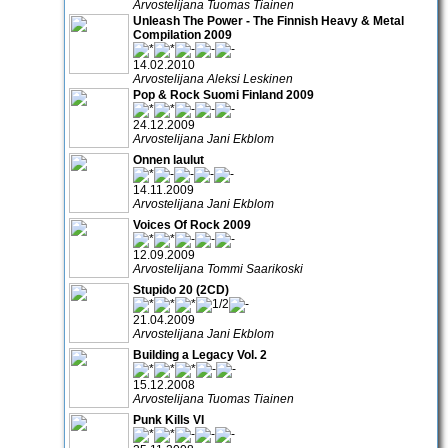
Arvostelijana Tuomas Tiainen
Unleash The Power - The Finnish Heavy & Metal
Compilation 2009
14.02.2010
Arvostelijana Aleksi Leskinen
Pop & Rock Suomi Finland 2009
24.12.2009
Arvostelijana Jani Ekblom
Onnen laulut
14.11.2009
Arvostelijana Jani Ekblom
Voices Of Rock 2009
12.09.2009
Arvostelijana Tommi Saarikoski
Stupido 20 (2CD)
21.04.2009
Arvostelijana Jani Ekblom
Building a Legacy Vol. 2
15.12.2008
Arvostelijana Tuomas Tiainen
Punk Kills VI