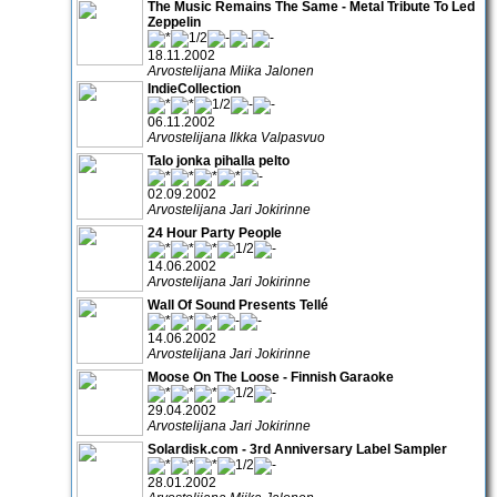
The Music Remains The Same - Metal Tribute To Led
Zeppelin
18.11.2002
Arvostelijana Miika Jalonen
IndieCollection
06.11.2002
Arvostelijana Ilkka Valpasvuo
Talo jonka pihalla pelto
02.09.2002
Arvostelijana Jari Jokirinne
24 Hour Party People
14.06.2002
Arvostelijana Jari Jokirinne
Wall Of Sound Presents Tellé
14.06.2002
Arvostelijana Jari Jokirinne
Moose On The Loose - Finnish Garaoke
29.04.2002
Arvostelijana Jari Jokirinne
Solardisk.com - 3rd Anniversary Label Sampler
28.01.2002