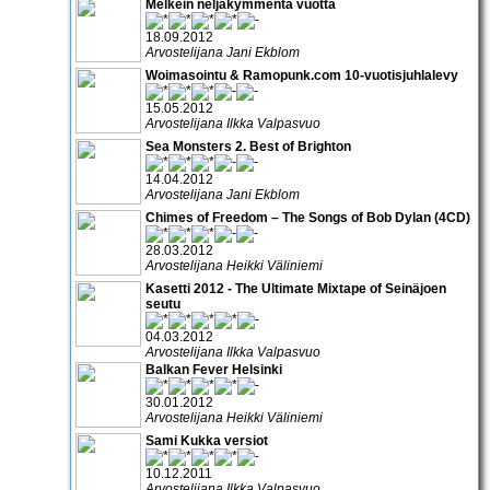
Melkein neljäkymmentä vuotta
18.09.2012
Arvostelijana Jani Ekblom
Woimasointu & Ramopunk.com 10-vuotisjuhlalevy
15.05.2012
Arvostelijana Ilkka Valpasvuo
Sea Monsters 2. Best of Brighton
14.04.2012
Arvostelijana Jani Ekblom
Chimes of Freedom – The Songs of Bob Dylan (4CD)
28.03.2012
Arvostelijana Heikki Väliniemi
Kasetti 2012 - The Ultimate Mixtape of Seinäjoen
seutu
04.03.2012
Arvostelijana Ilkka Valpasvuo
Balkan Fever Helsinki
30.01.2012
Arvostelijana Heikki Väliniemi
Sami Kukka versiot
10.12.2011
Arvostelijana Ilkka Valpasvuo