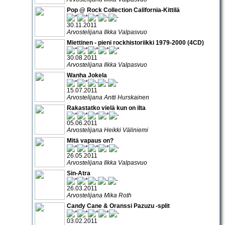
Pop @ Rock Collection California-Kittilä
30.11.2011
Arvostelijana Ilkka Valpasvuo
Miettinen - pieni rockhistoriikki 1979-2000 (4CD)
30.08.2011
Arvostelijana Ilkka Valpasvuo
Wanha Jokela
15.07.2011
Arvostelijana Antti Hurskainen
Rakastatko vielä kun on ilta
05.06.2011
Arvostelijana Heikki Väliniemi
Mitä vapaus on?
26.05.2011
Arvostelijana Ilkka Valpasvuo
Sin-Atra
26.03.2011
Arvostelijana Mika Roth
Candy Cane & Oranssi Pazuzu -split
03.02.2011