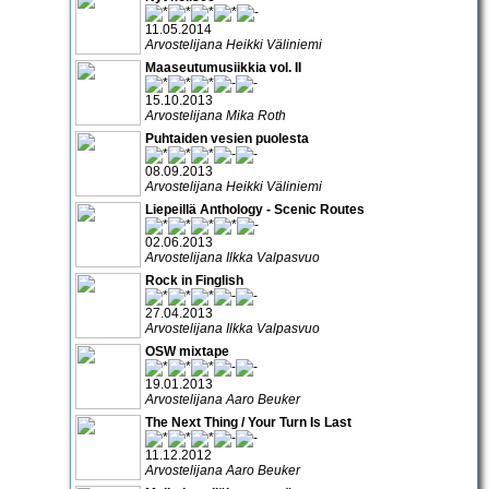
11.05.2014
Arvostelijana Heikki Väliniemi
Maaseutumusiikkia vol. II
15.10.2013
Arvostelijana Mika Roth
Puhtaiden vesien puolesta
08.09.2013
Arvostelijana Heikki Väliniemi
Liepeillä Anthology - Scenic Routes
02.06.2013
Arvostelijana Ilkka Valpasvuo
Rock in Finglish
27.04.2013
Arvostelijana Ilkka Valpasvuo
OSW mixtape
19.01.2013
Arvostelijana Aaro Beuker
The Next Thing / Your Turn Is Last
11.12.2012
Arvostelijana Aaro Beuker