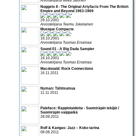
Arvostelijana Miika Jalonen
Nuggets II - The Original Artyfacts From The British
Empire and Beyond 1963-1969
29.10.2001
Arvostelijana Teemu Jokelainen
Musique Compacte
18.10.2001
Arvostelijana Tuomas Ervamaa
Sound 01 - A Big Dada Sampler
18.10.2001
Arvostelijana Tuomas Ervamaa
Macdonald: Rock Connections
16.11.2011
Nyman: Tähtisumua
11.11.2011
Paleface: Rappiotaidetta - Suomiräpin tekijät /
Suomiräpin vaippaikä
28.09.2011
Rolf & Kangas: Jazz – Koko tarina
08.08.2011