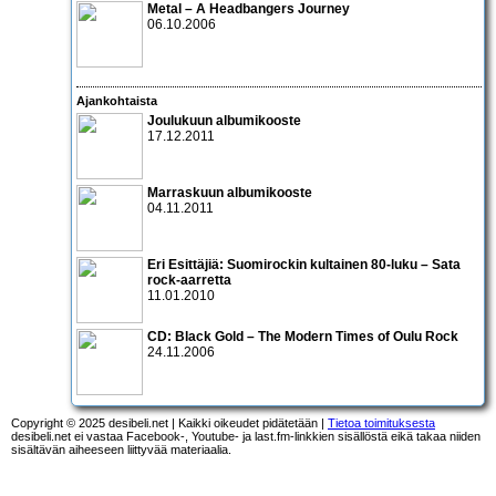
Metal – A Headbangers Journey
06.10.2006
Ajankohtaista
Joulukuun albumikooste
17.12.2011
Marraskuun albumikooste
04.11.2011
Eri Esittäjiä: Suomirockin kultainen 80-luku – Sata
rock-aarretta
11.01.2010
CD:
Black Gold – The Modern Times of Oulu Rock
24.11.2006
Copyright © 2025 desibeli.net | Kaikki oikeudet pidätetään |
Tietoa toimituksesta
desibeli.net ei vastaa Facebook-, Youtube- ja last.fm-linkkien sisällöstä eikä takaa niiden
sisältävän aiheeseen liittyvää materiaalia.