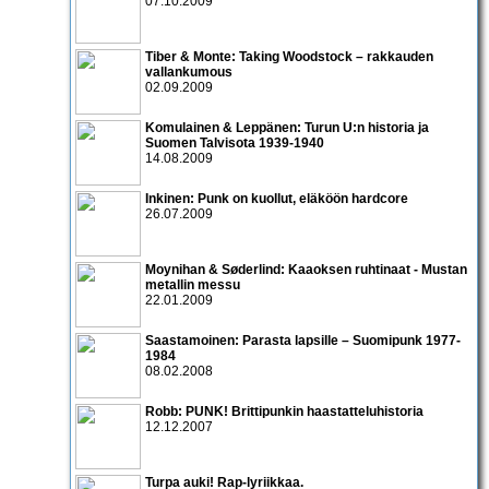
07.10.2009
Tiber & Monte: Taking Woodstock – rakkauden
vallankumous
02.09.2009
Komulainen & Leppänen: Turun U:n historia ja
Suomen Talvisota 1939-1940
14.08.2009
Inkinen: Punk on kuollut, eläköön hardcore
26.07.2009
Moynihan & Søderlind: Kaaoksen ruhtinaat - Mustan
metallin messu
22.01.2009
Saastamoinen: Parasta lapsille – Suomipunk 1977-
1984
08.02.2008
Robb: PUNK! Brittipunkin haastatteluhistoria
12.12.2007
Turpa auki! Rap-lyriikkaa.