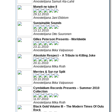
Arvostelijana Samuli Ala-Lahti
Monelt ne tulee II
29.12.2010
Arvostelijana Jani Ekblom
Sustainable Sounds
13.12.2010
Arvostelijana Otto Suuronen
Gilles Peterson Presents - Worldwide
23.11.2010
Arvostelijana Ilkka Valpasvuo
Absolute Respect – A Tribute to Killing Joke
20.11.2010
Arvostelijana Mika Roth
Merries & Sur-rur Split
20.10.2010
Arvostelijana Ilkka Valpasvuo
Cymbidium Records Presents – Summer 2010
Collection
11.07.2010
Arvostelijana Mika Roth
Black Gold Volume III – The Modern Times Of Oulu
Rock