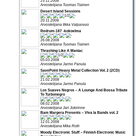
25.11.2008
Arvostelijana Tuomas Tiainen
Desert Island Sessions
20.11.2008
Arvostelijana Ilkka Valpasvuo
Redrum-187 -kokoelma
26.08.2008
Arvostelijana Tuomas Tiainen
Thrashing Like A Maniac
05.03.2008
Arvostelijana Jarmo Panula
SavePoint Heavy Metal Collection Vol. 2 (2CD)
21.02.2008
Arvostelijana Jarmo Panula
Los Suaves Negros – A Lounge And Bossa Tribute
To Turbonegro
08.02.2008
Arvostelijana Jari Jokirinne
Bam Margera Presents – Viva la Bands vol. 2
12.01.2008
Arvostelijana Mika Roth
Moody Electronic Stuff – Finnish Electronic Music