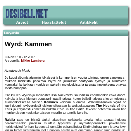
Arviot
Haastattelut
Artikkelit
Levyarvio
Wyrd: Kammen
Julkaistu: 05.12.2007
Arvostelija:
Mikko Lamberg
Avantgarde Music
Jo kuusi albumia aiemmin julkaissut ja kymmenisen vuotta toiminut, omien sanojensa
mukaan bläkkistä paiskova Wyrd on julkaissut päättyvän syksyn ja alkutalven
kunniaksi lahjakkaan kuuloisen paketin mytologioista ja taruista innoituksena ottavaa
iloista humppaa.
Itse kuulen Wyrdin jo mainostetussa blackmetal-soundissa enemmänkin ehkä doom-
kaikuja ja jopa hieman populaarimpaa ilmaisua, kuten balladimaisessa levyn toisessa
suomenkielisessä biisissä
Kammen
voidaan huomata. Vahvimmillaankin Wyrd on
juuri doomin syövereissä uiskennellessaan ja aloituskappaleet
The Hounds of the
Falls
ja erityisesti komeasti laulettu
Cold in the Earth
tekevät eetvarttia aivan liian
monilukuiseen keskinkertaiseen metalliin turtuneille korville.
Rajalla
taas on biisinä aluksi akustinen sellaisella tavalla, joka tuppaa helposti
paremmissakin piireissä muuttua typeräksi ja myötähäpeälliseksi pakolliseksi,
herkistelyksi (onhan kyseessä sentään pakanallisista lähtökohdista ponnistava levy,
joissa turhat kitaranpimputtelut nuotion äärellä ovat enemmän sääntö kuin poikkeus).