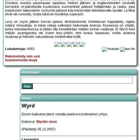
Onneksi muutos parempaan tapahtuu hetken jälkeen ja englanninkielen keskellä
kerrankin ei-pakotetulta kuulostava suomenkieli pääsee heläjämään ja raaka, jopa
kaaokseen taipuvainen vyöryntä pääsee käynnistymään ilahduttavalla tavalla. Lyriikat
eivät ole runoutta, mutta tukevat musiikkia sopivasti.
Levy on myös jälleen kerran opetus tiivistämisestä. Kahdeksan kappaletta, rajattu
määrä minuutteja, ei toisia raitoja selkeästi heikompia teoksia. Kyseessä on yhtälö,
jonka toteuttamisessa ei pitäisi olla kenellekään mitään turhan vaativaa. Ei Wyrd ihan
mitään avantgardea ole kuten levy-yhtiön nimi tuntuu lupaavan, mutta asiansa
osaavaa ja helvetin vakuuttavaa melankoliaa kyllä.
Lukukertoja:
4563
Rekisteröidy niin voit
kommentoida levyä
Artistihaku
Artisti
Wyrd
Doom-kaikuista black metalia paiskova kotimainen yhtye.
Kotisivut:
Wyrdin sivut
(Päivitetty 05.12.2007)
Levyarviot