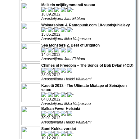
Melkein neljäkymmentä vuotta
18.09.2012
Arvostelijana Jani Ekblom
Woimasointu & Ramopunk.com 10-vuotisjuhlalevy
15.05.2012
Arvostelijana Ilkka Valpasvuo
Sea Monsters 2. Best of Brighton
14.04.2012
Arvostelijana Jani Ekblom
Chimes of Freedom – The Songs of Bob Dylan (4CD)
28.03.2012
Arvostelijana Heikki Väliniemi
Kasetti 2012 - The Ultimate Mixtape of Seinäjoen
seutu
04.03.2012
Arvostelijana Ilkka Valpasvuo
Balkan Fever Helsinki
30.01.2012
Arvostelijana Heikki Väliniemi
Sami Kukka versiot
10.12.2011