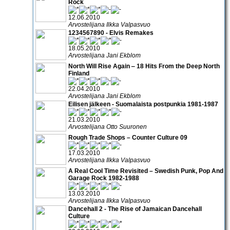
Rock
12.06.2010
Arvostelijana Ilkka Valpasvuo
1234567890 - Elvis Remakes
18.05.2010
Arvostelijana Jani Ekblom
North Will Rise Again ‒ 18 Hits From the Deep North
Finland
22.04.2010
Arvostelijana Jani Ekblom
Eilisen jälkeen - Suomalaista postpunkia 1981-1987
21.03.2010
Arvostelijana Otto Suuronen
Rough Trade Shops – Counter Culture 09
17.03.2010
Arvostelijana Ilkka Valpasvuo
A Real Cool Time Revisited – Swedish Punk, Pop And
Garage Rock 1982-1988
13.03.2010
Arvostelijana Ilkka Valpasvuo
Dancehall 2 - The Rise of Jamaican Dancehall
Culture