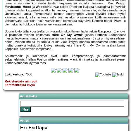
tämä ei suoraan korreloidu heidän tarjoamansa musiikin laatuun . Mm.
Psapp
,
Movietone
,
Hood
ja
Woodbine
ovat tulleet Dominon laajasta katalogista jo hyvinkin
tutuiksi. Niiden kappaleet ovatkin tämän levyn selvästi hämärintä, mutta samalla myös
jännittävintä, antia. Toivottavasti hieman suurempikin yleisö löytäisi leffan myötä
kyseiset artistit, sillä rahkeita niillä olisi ainakin orastavaan kulttimaineeseen asti.
Valitettavasti kaikkein ”elokuvamaisinta” kerrontaa käyttävä Domino-bändi,
Pram
, ei
ole mukana. Tokkopa tosin lienee kasassakaan.
Suurin löytö tältä koosteelta on kuitenkin skottilainen lauluntekijä
U.n.p.o.c
. Erehdyin
jo pitämään miehen esittämää
Here On My Own
ia jonain
Pixies
in kadonneena
mestariteoksena, mutta kyseessähän on ihan originaaliteos. Ja pirun hyvä sellainen
onkin. Miehen muuta musiikkia ei ole vielä levymuodossa maahamme rantautunut,
mutta onneksi kotisivuilta löytyy ääninäytteitä Here On My Ownin lisäksi kolmin
kappalein. Suosittelen lämpimästi.
Soundtrackit ja kokoelmat ovat usein kompromisseja ja päämäärättömiä
sekamelskoja. Hallam Foe on niiden antiteesi – erittäin linjakas ja täsmällisesti pienen
kohderyhmänsä löytävä teos.
Lukukertoja:
7530
Rekisteröidy niin voit
kommentoida levyä
Artistihaku
Artisti
Eri Esittäjiä