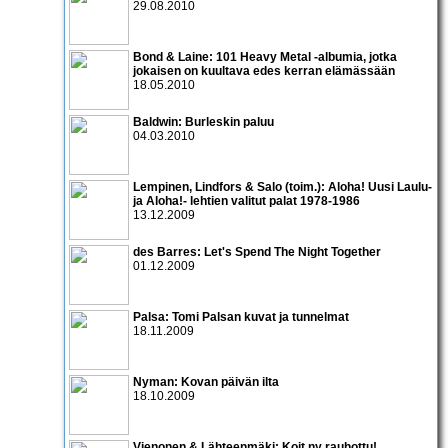
29.08.2010
Bond & Laine: 101 Heavy Metal -albumia, jotka
jokaisen on kuultava edes kerran elämässään
18.05.2010
Baldwin: Burleskin paluu
04.03.2010
Lempinen, Lindfors & Salo (toim.): Aloha! Uusi Laulu-
ja Aloha!- lehtien valitut palat 1978-1986
13.12.2009
des Barres: Let's Spend The Night Together
01.12.2009
Palsa: Tomi Palsan kuvat ja tunnelmat
18.11.2009
Nyman: Kovan päivän ilta
18.10.2009
Vienonen & Lähteenmäki: Koit ny rauhottu!