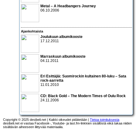
Metal – A Headbangers Journey
06.10.2006
Ajankohtaista
Joulukuun albumikooste
17.12.2011
Marraskuun albumikooste
04.11.2011
Eri Esittäjiä: Suomirockin kultainen 80-luku – Sata
rock-aarretta
11.01.2010
CD:
Black Gold – The Modern Times of Oulu Rock
24.11.2006
Copyright © 2025 desibeli.net | Kaikki oikeudet pidätetään |
Tietoa toimituksesta
desibeli.net ei vastaa Facebook-, Youtube- ja last.fm-linkkien sisällöstä eikä takaa niiden
sisältävän aiheeseen liittyvää materiaalia.