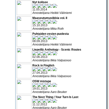
Nyt kolisee
11.05.2014
Arvostelijana Heikki Väliniemi
Maaseutumusiikkia vol. II
15.10.2013
Arvostelijana Mika Roth
Puhtaiden vesien puolesta
08.09.2013
Arvostelijana Heikki Väliniemi
Liepeillä Anthology - Scenic Routes
02.06.2013
Arvostelijana Ilkka Valpasvuo
Rock in Finglish
27.04.2013
Arvostelijana Ilkka Valpasvuo
OSW mixtape
19.01.2013
Arvostelijana Aaro Beuker
The Next Thing / Your Turn Is Last
11.12.2012
Arvostelijana Aaro Beuker