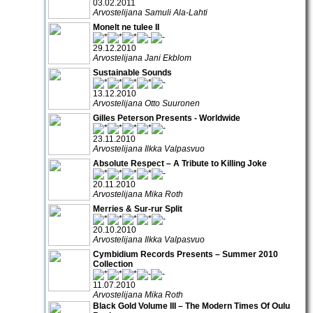
03.02.2011
Arvostelijana Samuli Ala-Lahti
Monelt ne tulee II
29.12.2010
Arvostelijana Jani Ekblom
Sustainable Sounds
13.12.2010
Arvostelijana Otto Suuronen
Gilles Peterson Presents - Worldwide
23.11.2010
Arvostelijana Ilkka Valpasvuo
Absolute Respect – A Tribute to Killing Joke
20.11.2010
Arvostelijana Mika Roth
Merries & Sur-rur Split
20.10.2010
Arvostelijana Ilkka Valpasvuo
Cymbidium Records Presents – Summer 2010
Collection
11.07.2010
Arvostelijana Mika Roth
Black Gold Volume III – The Modern Times Of Oulu