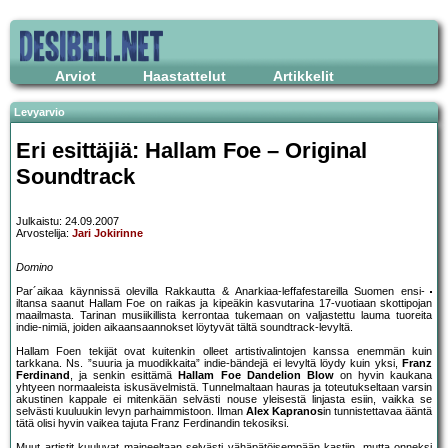
Arviot
Haastattelut
Artikkelit
Levyarvio
Eri esittäjiä: Hallam Foe – Original
Soundtrack
Julkaistu: 24.09.2007
Arvostelija:
Jari Jokirinne
Domino
Par´aikaa käynnissä olevilla Rakkautta & Anarkiaa-leffafestareilla Suomen ensi-
iltansa saanut Hallam Foe on raikas ja kipeäkin kasvutarina 17-vuotiaan skottipojan
maailmasta. Tarinan musiikillista kerrontaa tukemaan on valjastettu lauma tuoreita
indie-nimiä, joiden aikaansaannokset löytyvät tältä soundtrack-levyltä.
Hallam Foen tekijät ovat kuitenkin olleet artistivalintojen kanssa enemmän kuin
tarkkana. Ns. ”suuria ja muodikkaita” indie-bändejä ei levyltä löydy kuin yksi,
Franz
Ferdinand
, ja senkin esittämä
Hallam Foe Dandelion Blow
on hyvin kaukana
yhtyeen normaaleista iskusävelmistä. Tunnelmaltaan hauras ja toteutukseltaan varsin
akustinen kappale ei mitenkään selvästi nouse yleisestä linjasta esiin, vaikka se
selvästi kuuluukin levyn parhaimmistoon. Ilman
Alex Kapranos
in tunnistettavaa ääntä
tätä olisi hyvin vaikea tajuta Franz Ferdinandin tekosiksi.
Muut artistit kuuluvat maineeltaan selvästi vähäpätöisempään kastiin, mutta onneksi