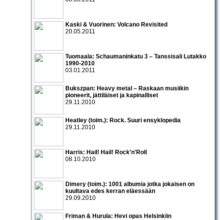
Kaski & Vuorinen: Volcano Revisited
20.05.2011
Tuomaala: Schaumaninkatu 3 – Tanssisali Lutakko
1990­-2010
03.01.2011
Bukszpan: Heavy metal – Raskaan musiikin
pioneerit, jättiläiset ja kapinalliset
29.11.2010
Heatley (toim.): Rock. Suuri ensyklopedia
29.11.2010
Harris: Hail! Hail! Rock'n'Roll
08.10.2010
Dimery (toim.): 1001 albumia jotka jokaisen on
kuultava edes kerran eläessään
29.09.2010
Friman & Hurula: Hevi opas Helsinkiin