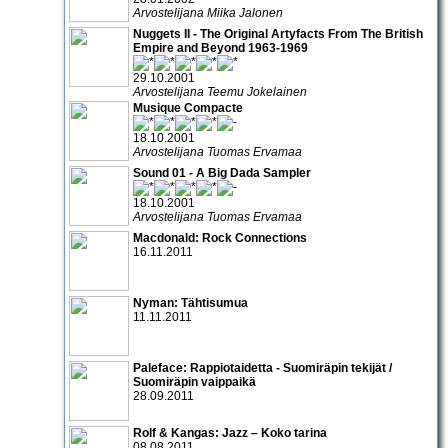
Arvostelijana Miika Jalonen
Nuggets II - The Original Artyfacts From The British
Empire and Beyond 1963-1969
29.10.2001
Arvostelijana Teemu Jokelainen
Musique Compacte
18.10.2001
Arvostelijana Tuomas Ervamaa
Sound 01 - A Big Dada Sampler
18.10.2001
Arvostelijana Tuomas Ervamaa
Macdonald: Rock Connections
16.11.2011
Nyman: Tähtisumua
11.11.2011
Paleface: Rappiotaidetta - Suomiräpin tekijät /
Suomiräpin vaippaikä
28.09.2011
Rolf & Kangas: Jazz – Koko tarina
08.08.2011