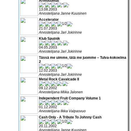
Armottomat
13.08.2003
Arvostelijana Janne Kuusinen
Accelerator
21.07.2003
Arvostelijana Jari Jokirinne
Klub Sputnik
04.05.2003
Arvostelijana Jari Jokirinne
Tässä me uimme, tätä me juomme – Tulva-kokoelma
2
12.02.2003
Arvostelijana Jari Jokirinne
Metal Rock Cavalcade II
09.12.2002
Arvostelijana Miika Jalonen
Independent Fruit Company Volume 1
01.12.2002
Arvostelijana Ilkka Valpasvuo
Cash Only - A Tribute To Johnny Cash
20.11.2002
Arvostelijana Janne Kuusinen