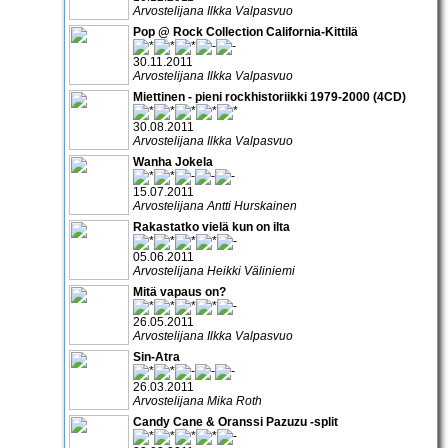
Arvostelijana Ilkka Valpasvuo
Pop @ Rock Collection California-Kittilä
30.11.2011
Arvostelijana Ilkka Valpasvuo
Miettinen - pieni rockhistoriikki 1979-2000 (4CD)
30.08.2011
Arvostelijana Ilkka Valpasvuo
Wanha Jokela
15.07.2011
Arvostelijana Antti Hurskainen
Rakastatko vielä kun on ilta
05.06.2011
Arvostelijana Heikki Väliniemi
Mitä vapaus on?
26.05.2011
Arvostelijana Ilkka Valpasvuo
Sin-Atra
26.03.2011
Arvostelijana Mika Roth
Candy Cane & Oranssi Pazuzu -split