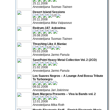
25.11.2008
Arvostelijana Tuomas Tiainen
Desert Island Sessions
20.11.2008
Arvostelijana Ilkka Valpasvuo
Redrum-187 -kokoelma
26.08.2008
Arvostelijana Tuomas Tiainen
Thrashing Like A Maniac
05.03.2008
Arvostelijana Jarmo Panula
SavePoint Heavy Metal Collection Vol. 2 (2CD)
21.02.2008
Arvostelijana Jarmo Panula
Los Suaves Negros – A Lounge And Bossa Tribute
To Turbonegro
08.02.2008
Arvostelijana Jari Jokirinne
Bam Margera Presents – Viva la Bands vol. 2
12.01.2008
Arvostelijana Mika Roth
Moody Electronic Stuff – Finnish Electronic Music