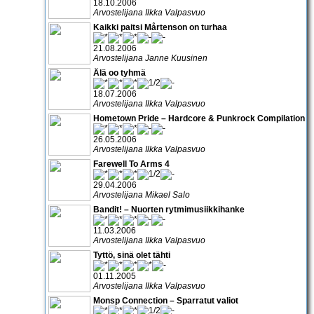
18.10.2006
Arvostelijana Ilkka Valpasvuo
Kaikki paitsi Mårtenson on turhaa
21.08.2006
Arvostelijana Janne Kuusinen
Älä oo tyhmä
18.07.2006
Arvostelijana Ilkka Valpasvuo
Hometown Pride – Hardcore & Punkrock Compilation
26.05.2006
Arvostelijana Ilkka Valpasvuo
Farewell To Arms 4
29.04.2006
Arvostelijana Mikael Salo
Bandit! – Nuorten rytmimusiikkihanke
11.03.2006
Arvostelijana Ilkka Valpasvuo
Tyttö, sinä olet tähti
01.11.2005
Arvostelijana Ilkka Valpasvuo
Monsp Connection – Sparratut valiot