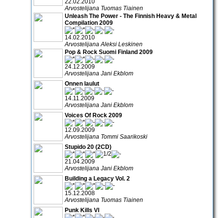
22.02.2010
Arvostelijana Tuomas Tiainen
Unleash The Power - The Finnish Heavy & Metal
Compilation 2009
14.02.2010
Arvostelijana Aleksi Leskinen
Pop & Rock Suomi Finland 2009
24.12.2009
Arvostelijana Jani Ekblom
Onnen laulut
14.11.2009
Arvostelijana Jani Ekblom
Voices Of Rock 2009
12.09.2009
Arvostelijana Tommi Saarikoski
Stupido 20 (2CD)
21.04.2009
Arvostelijana Jani Ekblom
Building a Legacy Vol. 2
15.12.2008
Arvostelijana Tuomas Tiainen
Punk Kills VI