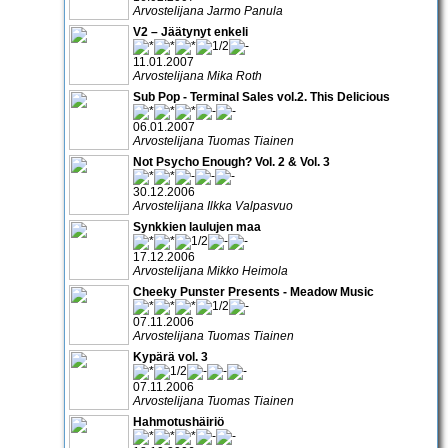
Arvostelijana Jarmo Panula
V2 – Jäätynyt enkeli
11.01.2007
Arvostelijana Mika Roth
Sub Pop - Terminal Sales vol.2. This Delicious
06.01.2007
Arvostelijana Tuomas Tiainen
Not Psycho Enough? Vol. 2 & Vol. 3
30.12.2006
Arvostelijana Ilkka Valpasvuo
Synkkien laulujen maa
17.12.2006
Arvostelijana Mikko Heimola
Cheeky Punster Presents - Meadow Music
07.11.2006
Arvostelijana Tuomas Tiainen
Kypärä vol. 3
07.11.2006
Arvostelijana Tuomas Tiainen
Hahmotushäiriö