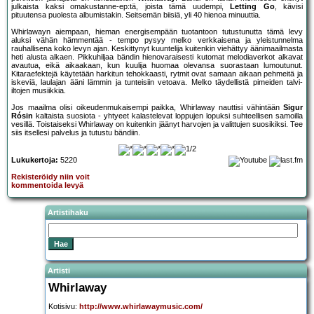
julkaista kaksi omakustanne-ep:tä, joista tämä uudempi,
Letting Go
, kävisi
pituutensa puolesta albumistakin. Seitsemän biisiä, yli 40 hienoa minuuttia.
Whirlawayn aiempaan, hieman energisempään tuotantoon tutustunutta tämä levy
aluksi vähän hämmentää - tempo pysyy melko verkkaisena ja yleistunnelma
rauhallisena koko levyn ajan. Keskittynyt kuuntelija kuitenkin viehättyy äänimaailmasta
heti alusta alkaen. Pikkuhiljaa bändin hienovaraisesti kutomat melodiaverkot alkavat
avautua, eikä aikaakaan, kun kuulija huomaa olevansa suorastaan lumoutunut.
Kitaraefektejä käytetään harkitun tehokkaasti, rytmit ovat samaan aikaan pehmeitä ja
iskeviä, laulajan ääni lämmin ja tunteisiin vetoava. Melko täydellistä pimeiden talvi-
iltojen musiikkia.
Jos maailma olisi oikeudenmukaisempi paikka, Whirlaway nauttisi vähintään
Sigur
Rósin
kaltaista suosiota - yhtyeet kalastelevat loppujen lopuksi suhteellisen samoilla
vesillä. Toistaiseksi Whirlaway on kuitenkin jäänyt harvojen ja valittujen suosikiksi. Tee
siis itsellesi palvelus ja tutustu bändiin.
Lukukertoja:
5220
Rekisteröidy niin voit
kommentoida levyä
Artistihaku
Artisti
Whirlaway
Kotisivu:
http://www.whirlawaymusic.com/