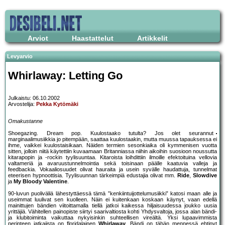
Arviot
Haastattelut
Artikkelit
Levyarvio
Whirlaway: Letting Go
Julkaistu: 06.10.2002
Arvostelija:
Pekka Kytömäki
Omakustanne
Shoegazing. Dream pop. Kuulostaako tutulta? Jos olet seurannut
marginaalimusiikkia jo pitempään, saattaa kuulostaakin, mutta muussa tapauksessa ei
ihme, vaikkei kuulostaisikaan. Näiden termien sesonkiaika oli kymmenisen vuotta
sitten, jolloin niitä käytettiin kuvaamaan Britanniassa niihin aikoihin suosioon noussutta
kitarapopin ja -rockin tyylisuuntaa. Kitaroista loihdittiin ilmoille efektoituina vellovia
valtameriä ja avaruustunnelmointia sekä toisinaan päälle kaatuvia valleja ja
feedbackia. Vokaaliosuudet olivat hauraita ja usein syvälle haudattuja, tunnelmat
eteerisen hypnoottisia. Tyylisuunnan tärkeimpiä edustajia olivat mm.
Ride
,
Slowdive
ja
My Bloody Valentine
.
90-luvun puoliväliä lähestyttäessä tämä ”kenkiintuijottelumusiikki” katosi maan alle ja
useimmat luulivat sen kuolleen. Näin ei kuitenkaan koskaan käynyt, vaan edellä
mainittujen bändien viitoittamalla tiellä jatkoi kaikessa hiljaisuudessa joukko uusia
yrittäjiä. Vähitellen painopiste siirtyi saarivaltiosta kohti Yhdysvaltoja, jossa alan bändi-
ja klubitoiminta vaikuttaa nykyisinkin suhteellisen vireältä. Yksi lupaavimmista
perinteen jatkajista on floridalainen
Whirlaway
. Bändi on tähän mennessä ehtinyt