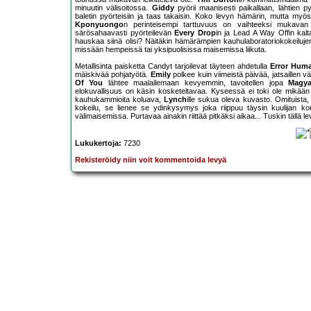
minuutin välisoitossa.
Giddy
pyörii maanisesti paikallaan, lähtien 
baletin pyörteisiin ja taas takaisin. Koko levyn hämärin, mutta myö
Kponyuongo
n perinteisempi tarttuvuus on vaihteeksi mukavan 
särösahaavasti pyörteilevän
Every Drop
in ja Lead A Way Offin kalta
hauskaa siinä olisi? Näitäkin hämärämpien kauhulaboratoriokokeiluj
missään hempeissä tai yksipuolisissa maisemissa liikuta.
Metallisinta paisketta Candyt tarjoilevat täyteen ahdetulla
Error Hum
mäiskivää pohjatyötä.
Emily
polkee kuin viimeistä päivää, jatsaillen 
Of You
lähtee maalailemaan kevyemmin, tavoitellen jopa
Magya
elokuvallisuus on käsin kosketeltavaa. Kyseessä ei toki ole mikään l
kauhukammioita koluava,
Lynch
ille sukua oleva kuvasto. Omituista
kokeilu, se lienee se ydinkysymys joka riippuu täysin kuulijan kor
välimaisemissa. Purtavaa ainakin riittää pitkäksi aikaa... Tuskin tällä l
Lukukertoja:
7230
Rekisteröidy niin voit kommentoida levyä