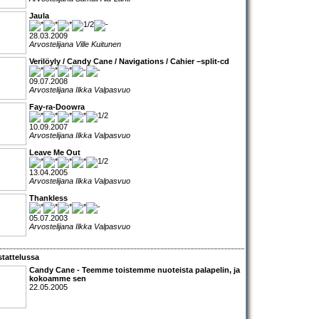
Jaula
28.03.2009
Arvostelijana Ville Kuitunen
Verilöyly / Candy Cane / Navigations / Cahier –split-cd
09.07.2008
Arvostelijana Ilkka Valpasvuo
Fay-ra-Doowra
10.09.2007
Arvostelijana Ilkka Valpasvuo
Leave Me Out
13.04.2005
Arvostelijana Ilkka Valpasvuo
Thankless
05.07.2003
Arvostelijana Ilkka Valpasvuo
tattelussa
Candy Cane
- Teemme toistemme nuoteista palapelin, ja
kokoamme sen
22.05.2005