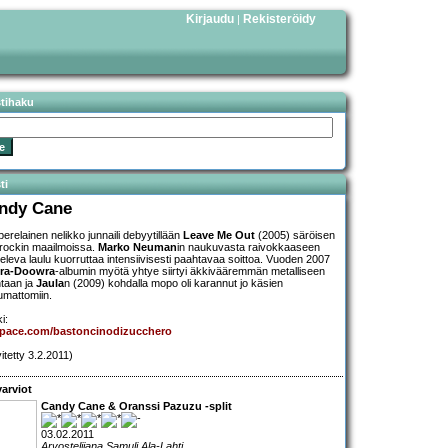
Kirjaudu
Rekisteröidy
|
stihaku
ti
ndy Cane
erelainen nelikko junnaili debyytillään
Leave Me Out
(2005) säröisen
erockin maailmoissa.
Marko Neuman
in naukuvasta raivokkaaseen
televa laulu kuorruttaa intensiivisesti paahtavaa soittoa. Vuoden 2007
-ra-Doowra
-albumin myötä yhtye siirtyi äkkivääremmän metalliseen
taan ja
Jaula
n (2009) kohdalla mopo oli karannut jo käsien
tumattomiin.
i:
pace.com/bastoncinodizucchero
itetty 3.2.2011)
arviot
Candy Cane & Oranssi Pazuzu -split
03.02.2011
Arvostelijana Samuli Ala-Lahti