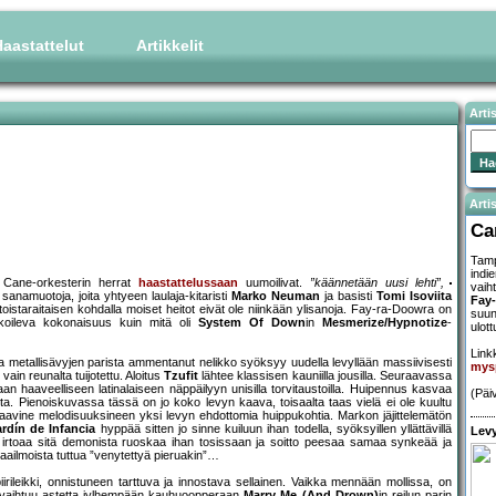
aastattelut
Artikkelit
Arti
Artis
Ca
Tamp
indi
 Cane-orkesterin herrat
haastattelussaan
uumoilivat.
”käännetään uusi lehti”,
vaih
 sanamuotoja, joita yhtyeen laulaja-kitaristi
Marko Neuman
ja basisti
Tomi Isoviita
Fay
toistaraitaisen kohdalla moiset heitot eivät ole niinkään ylisanoja. Fay-ra-Doowra on
suun
kkoileva kokonaisuus kuin mitä oli
System Of Down
in
Mesmerize/Hypnotize
-
ulot
Linkk
n ja metallisävyjen parista ammentanut nelikko syöksyy uudella levyllään massiivisesti
mys
 vain reunalta tuijotettu. Aloitus
Tzufit
lähtee klassisen kauniilla jousilla. Seuraavassa
 haaveelliseen latinalaiseen näppäilyyn unisilla torvitaustoilla. Huipennus kasvaa
(Päiv
 Pienoiskuvassa tässä on jo koko levyn kaava, toisaalta taas vielä ei ole kuultu
avine melodisuuksineen yksi levyn ehdottomia huippukohtia. Markon jäjittelemätön
ardín de Infancia
hyppää sitten jo sinne kuiluun ihan todella, syöksyillen yllättävillä
Levy
 irtoaa sitä demonista ruoskaa ihan tosissaan ja soitto peesaa samaa synkeää ja
ailmoista tuttua ”venytettyä pieruakin”…
irileikki, onnistuneen tarttuva ja innostava sellainen. Vaikka mennään mollissa, on
vaihtuu astetta jylhempään kauhuoopperaan
Marry Me (And Drown)
in reilun parin