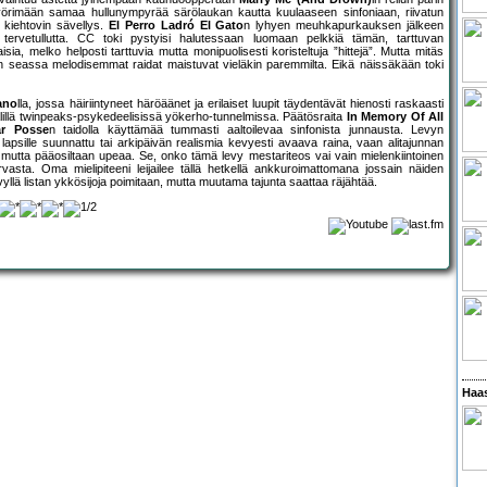
pyörimään samaa hullunympyrää särölaukan kautta kuulaaseen sinfoniaan, riivatun
s kiehtovin sävellys.
El Perro Ladró El Gato
n lyhyen meuhkapurkauksen jälkeen
tervetullutta. CC toki pystyisi halutessaan luomaan pelkkiä tämän, tarttuvan
isia, melko helposti tarttuvia mutta monipuolisesti koristeltuja ”hittejä”. Mutta mitäs
en seassa melodisemmat raidat maistuvat vieläkin paremmilta. Eikä näissäkään toki
ano
lla, jossa häiriintyneet häröäänet ja erilaiset luupit täydentävät hienosti raskaasti
välillä twinpeaks-psykedeelisissä yökerho-tunnelmissa. Päätösraita
In Memory Of All
r Posse
n taidolla käyttämää tummasti aaltoilevaa sinfonista junnausta. Levyn
apsille suunnattu tai arkipäivän realismia kevyesti avaava raina, vaan alitajunnan
, mutta pääosiltaan upeaa. Se, onko tämä levy mestariteos vai vain mielenkiintoinen
vasta. Oma mielipiteeni leijailee tällä hetkellä ankkuroimattomana jossain näiden
evyllä listan ykkösijoja poimitaan, mutta muutama tajunta saattaa räjähtää.
Haas