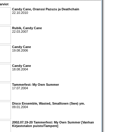
arviot
Candy Cane, Oranssi Pazuzu
ja
Deathchain
22.10.2010
Rubik
,
Candy Cane
22.03.2007
Candy Cane
19.08.2006
Candy Cane
18.08.2004
Tammerfest
: My Own Summer
17.07.2004
Disco Ensemble
,
Wasted
,
Smalltown
(Swe) ym.
09.01.2004
2002.07.19-20 Tammerfest: My Own Summer [Vanhan
Kirjastotalon puisto/Tampere]