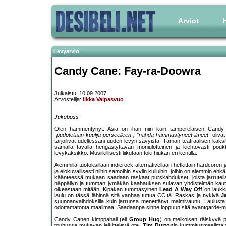
Arviot
H
Levyarvio
Candy Cane: Fay-ra-Doowra
Julkaistu: 10.09.2007
Arvostelija:
Ilkka Valpasvuo
Jukeboss
Olen hämmentynyt. Asia on ihan niin kuin tamperelaisen Candy
”pudotetaan kuulija perseelleen”, ”nähdä hämmästyneet ilmeet”
olivat
tarjoilivat udellessani uuden levyn sävyistä. Tämän teatraalisen kaksi
samalla tavalla hengästyttävän moniulotteinen ja kiehtovasti pou
levykaksikko. Musiikillisesti liikutaan toki hiukan eri kentillä.
Aiemmilla tuotoksillaan indierock-alternativellaan hetkittäin hardcore
ja elokuvallisesti niihin samoihin syviin kuiluihin, joihin on aiemmin ehkä
käänteessä mukaan saadaan raskaat purskahdukset, joista jarrutellaan
näppäilyn ja tumman jymäkän kaahauksen sulavan yhdistelmän kautta.
oikeastaan mitään. Kipakan tummasyinen
Lead A Way Off
on laukka
laulu on tässä lähinnä sitä vanhaa tuttua CC:tä. Raskas ja nykivä
J
suunnanvaihdoksilla kuin jarrunsa menettänyt malmivaunu. Laulusta
odottamatonta maailmaa. Saadaanpa sinne loppuun sitä avantgarde-ma
Candy Canen kimppahali (eli
Group Hug
) on melkoisen räiskyvä pi
touhussa mukavan leikittelevä ote.
Tim Burton
in kummitusmaailma 