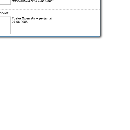
Arvostelijana Antti Luukkanen
arviot
Tuska Open Air – perjantai
27.06.2008