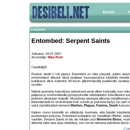
Arviot
H
Levyarvio
Entombed: Serpent Saints
Julkaistu: 04.07.2007
Arvostelija:
Mika Roth
Candlelight
Ruotsin death´n´roll ylpeys Entombed on niitä yhtyeitä, joiden ase
ensimmäiset albumit olivat osaltaan muovaamassa käsitettä nimeltä d
kultakausi alkoi kuitenkin 90-luvun jälkimmäisellä puoliskolla osoitt
syvään.
Näistä asemista katsottuna odotukseni eivät olleet korkealla, kun retkue
paljastui jo ensimmäisellä pyöräytyksellä vähintäänkin kelvolliseksi tuot
joukkion aikoinaan huipulle. Muutamaa aiempaa albumia metallisempi sie
biisimateriaali on terävämpää kuin vuosiin ja joukosta löytyy nyt pari ra
sekä räyhäkkäästi etenevä
Warfare, Plague, Famine, Death
kasvavat
Kaiken roson keskellä on yllättävää huomata, että bändin käyttämät 
puuttumaan joukosta. Entombed luottaakin nyt metallisiin riffeihin, sekä
vauhtiin. Serpent Saints ei siis ole mikään uusi
Wolverine Blues
, mut
albumia tulee taas jopa odotettua, sen verran tiukasta paketista tässä 