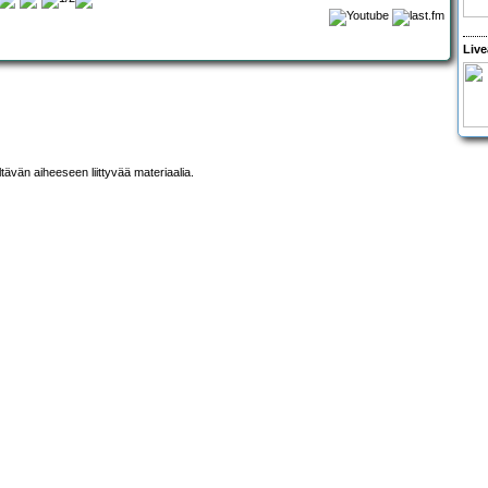
Live
ltävän aiheeseen liittyvää materiaalia.