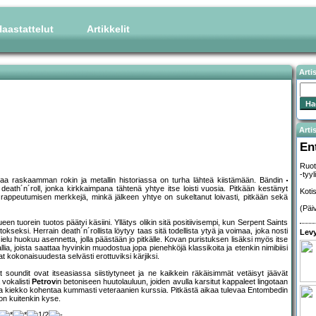
aastattelut
Artikkelit
Arti
Artis
En
Ruot
-tyy
maa raskaamman rokin ja metallin historiassa on turha lähteä kiistämään. Bändin
eath´n´roll, jonka kirkkaimpana tähtenä yhtye itse loisti vuosia. Pitkään kestänyt
Koti
aa rappeutumisen merkkejä, minkä jälkeen yhtye on sukeltanut loivasti, pitkään sekä
(Päi
en tuorein tuotos päätyi käsiini. Yllätys olikin sitä positiivisempi, kun Serpent Saints
okseksi. Herrain death´n´rollista löytyy taas sitä todellista ytyä ja voimaa, joka nosti
Levy
lu huokuu asennetta, jolla päästään jo pitkälle. Kovan puristuksen lisäksi myös itse
llia, joista saattaa hyvinkin muodostua jopa pienehköjä klassikoita ja etenkin nimibiisi
 kokonaisuudesta selvästi erottuviksi kärjiksi.
soundit ovat itseasiassa siistiytyneet ja ne kaikkein räkäisimmät vetäisyt jäävät
 vokalisti
Petrov
in betoniseen huutolauluun, joiden avulla karsitut kappaleet lingotaan
ta kiekko kohentaa kummasti veteraanien kurssia. Pitkästä aikaa tulevaa Entombedin
on kuitenkin kyse.