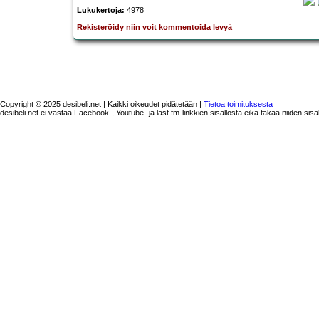
Lukukertoja:
4978
Rekisteröidy niin voit kommentoida levyä
Copyright © 2025 desibeli.net | Kaikki oikeudet pidätetään |
Tietoa toimituksesta
desibeli.net ei vastaa Facebook-, Youtube- ja last.fm-linkkien sisällöstä eikä takaa niiden sisä