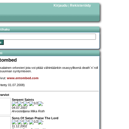
Kirjaudu
Rekisteröidy
|
stihaku
ti
tombed
salainen orkesteri jota voi pitää vähintäänkin osasyyllisenä death´n´roll
lisuunnan syntymiseen.
sivut:
www.entombed.com
vitetty 01.07.2008)
arviot
Serpent Saints
04.07.2007
Arvostelijana Mika Roth
Sons Of Satan Praise The Lord
11.12.2002