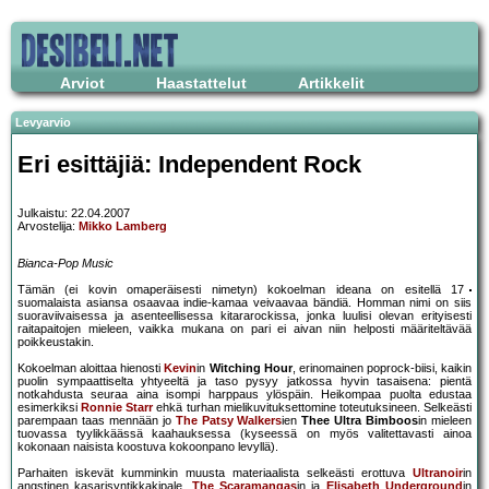
Arviot
Haastattelut
Artikkelit
Levyarvio
Eri esittäjiä: Independent Rock
Julkaistu: 22.04.2007
Arvostelija:
Mikko Lamberg
Bianca-Pop Music
Tämän (ei kovin omaperäisesti nimetyn) kokoelman ideana on esitellä 17
suomalaista asiansa osaavaa indie-kamaa veivaavaa bändiä. Homman nimi on siis
suoraviivaisessa ja asenteellisessa kitararockissa, jonka luulisi olevan erityisesti
raitapaitojen mieleen, vaikka mukana on pari ei aivan niin helposti määriteltävää
poikkeustakin.
Kokoelman aloittaa hienosti
Kevin
in
Witching Hour
, erinomainen poprock-biisi, kaikin
puolin sympaattiselta yhtyeeltä ja taso pysyy jatkossa hyvin tasaisena: pientä
notkahdusta seuraa aina isompi harppaus ylöspäin. Heikompaa puolta edustaa
esimerkiksi
Ronnie Starr
ehkä turhan mielikuvituksettomine toteutuksineen. Selkeästi
parempaan taas mennään jo
The Patsy Walkers
ien
Thee Ultra Bimboos
in mieleen
tuovassa tyylikkäässä kaahauksessa (kyseessä on myös valitettavasti ainoa
kokonaan naisista koostuva kokoonpano levyllä).
Parhaiten iskevät kumminkin muusta materiaalista selkeästi erottuva
Ultranoir
in
angstinen kasarisyntikkakipale,
The Scaramangas
in ja
Elisabeth Underground
in