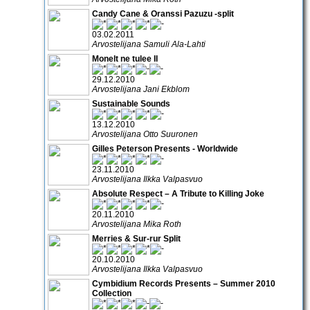
Candy Cane & Oranssi Pazuzu -split
03.02.2011
Arvostelijana Samuli Ala-Lahti
Monelt ne tulee II
29.12.2010
Arvostelijana Jani Ekblom
Sustainable Sounds
13.12.2010
Arvostelijana Otto Suuronen
Gilles Peterson Presents - Worldwide
23.11.2010
Arvostelijana Ilkka Valpasvuo
Absolute Respect – A Tribute to Killing Joke
20.11.2010
Arvostelijana Mika Roth
Merries & Sur-rur Split
20.10.2010
Arvostelijana Ilkka Valpasvuo
Cymbidium Records Presents – Summer 2010
Collection