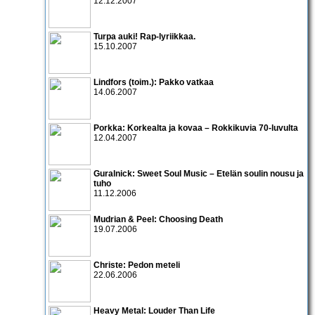
12.12.2007
Turpa auki! Rap-lyriikkaa.
15.10.2007
Lindfors (toim.): Pakko vatkaa
14.06.2007
Porkka: Korkealta ja kovaa – Rokkikuvia 70-luvulta
12.04.2007
Guralnick: Sweet Soul Music – Etelän soulin nousu ja
tuho
11.12.2006
Mudrian & Peel: Choosing Death
19.07.2006
Christe: Pedon meteli
22.06.2006
Heavy Metal: Louder Than Life