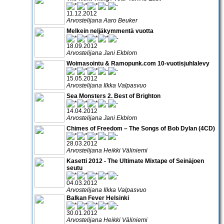
11.12.2012
Arvostelijana Aaro Beuker
Melkein neljäkymmentä vuotta
18.09.2012
Arvostelijana Jani Ekblom
Woimasointu & Ramopunk.com 10-vuotisjuhlalevy
15.05.2012
Arvostelijana Ilkka Valpasvuo
Sea Monsters 2. Best of Brighton
14.04.2012
Arvostelijana Jani Ekblom
Chimes of Freedom – The Songs of Bob Dylan (4CD)
28.03.2012
Arvostelijana Heikki Väliniemi
Kasetti 2012 - The Ultimate Mixtape of Seinäjoen
seutu
04.03.2012
Arvostelijana Ilkka Valpasvuo
Balkan Fever Helsinki
30.01.2012
Arvostelijana Heikki Väliniemi