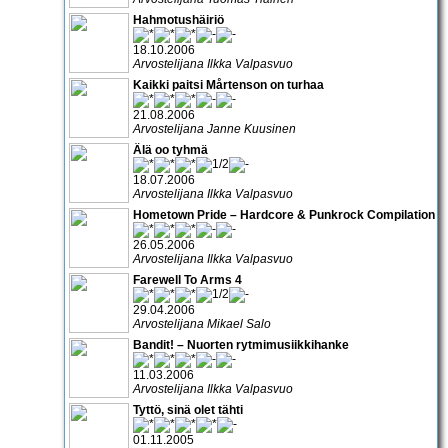
Hahmotushäiriö
18.10.2006
Arvostelijana Ilkka Valpasvuo
Kaikki paitsi Mårtenson on turhaa
21.08.2006
Arvostelijana Janne Kuusinen
Älä oo tyhmä
18.07.2006
Arvostelijana Ilkka Valpasvuo
Hometown Pride – Hardcore & Punkrock Compilation
26.05.2006
Arvostelijana Ilkka Valpasvuo
Farewell To Arms 4
29.04.2006
Arvostelijana Mikael Salo
Bandit! – Nuorten rytmimusiikkihanke
11.03.2006
Arvostelijana Ilkka Valpasvuo
Tyttö, sinä olet tähti
01.11.2005