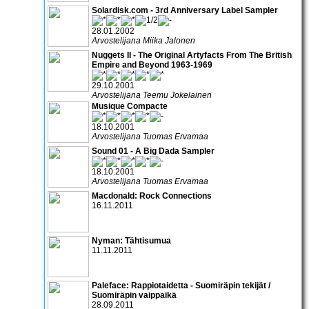
Solardisk.com - 3rd Anniversary Label Sampler
28.01.2002
Arvostelijana Miika Jalonen
Nuggets II - The Original Artyfacts From The British
Empire and Beyond 1963-1969
29.10.2001
Arvostelijana Teemu Jokelainen
Musique Compacte
18.10.2001
Arvostelijana Tuomas Ervamaa
Sound 01 - A Big Dada Sampler
18.10.2001
Arvostelijana Tuomas Ervamaa
Macdonald: Rock Connections
16.11.2011
Nyman: Tähtisumua
11.11.2011
Paleface: Rappiotaidetta - Suomiräpin tekijät /
Suomiräpin vaippaikä
28.09.2011