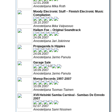
12.01.2008
Arvostelijana Mika Roth
Moody Electronic Stuff – Finnish Electronic Music
Compilation
18.10.2007
Arvostelijana Ilkka Valpasvuo
Hallam Foe – Original Soundtrack
24.09.2007
Arvostelijana Jari Jokirinne
Propaganda Is Hippies
24.09.2007
Arvostelijana Jarmo Panula
Garage Sale
18.09.2007
Arvostelijana Jarmo Panula
Monsp Records 1997-2007
10.09.2007
Arvostelijana Tuomas Tiainen
XVII Helsinki Samba Carnival - Sambas De Enredo
2007
02.07.2007
Arvostelijana Sami Nissinen