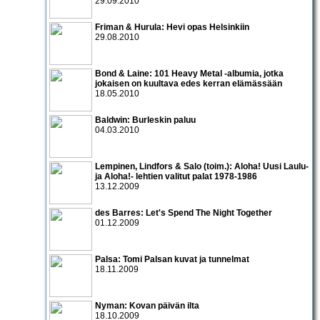
29.09.2010
Friman & Hurula: Hevi opas Helsinkiin
29.08.2010
Bond & Laine: 101 Heavy Metal -albumia, jotka
jokaisen on kuultava edes kerran elämässään
18.05.2010
Baldwin: Burleskin paluu
04.03.2010
Lempinen, Lindfors & Salo (toim.): Aloha! Uusi Laulu-
ja Aloha!- lehtien valitut palat 1978-1986
13.12.2009
des Barres: Let's Spend The Night Together
01.12.2009
Palsa: Tomi Palsan kuvat ja tunnelmat
18.11.2009
Nyman: Kovan päivän ilta
18.10.2009