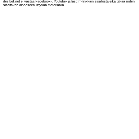
desibeli.net ei vastaa Facebook-, Youtube- ja last.fm-linkkien sisällöstä eikä takaa niiden
sisältävän aiheeseen liittyvää materiaalia.