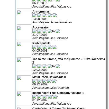
06.11.2003
Arvostelijana Ilkka Valpasvuo
Armottomat
13.08.2003
Arvostelijana Janne Kuusinen
Accelerator
21.07.2003
Arvostelijana Jari Jokirinne
Klub Sputnik
04.05.2003
Arvostelijana Jari Jokirinne
Tässä me uimme, tätä me juomme – Tulva-kokoelma
2
12.02.2003
Arvostelijana Jari Jokirinne
Metal Rock Cavalcade II
09.12.2002
Arvostelijana Miika Jalonen
Independent Fruit Company Volume 1
01.12.2002
Arvostelijana Ilkka Valpasvuo
Cash Only - A Tribute To Johnny Cash