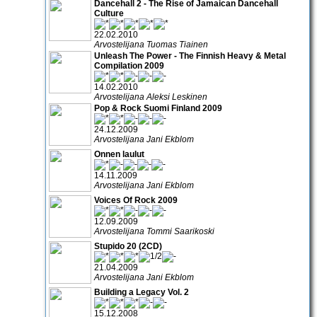
Dancehall 2 - The Rise of Jamaican Dancehall
Culture
22.02.2010
Arvostelijana Tuomas Tiainen
Unleash The Power - The Finnish Heavy & Metal
Compilation 2009
14.02.2010
Arvostelijana Aleksi Leskinen
Pop & Rock Suomi Finland 2009
24.12.2009
Arvostelijana Jani Ekblom
Onnen laulut
14.11.2009
Arvostelijana Jani Ekblom
Voices Of Rock 2009
12.09.2009
Arvostelijana Tommi Saarikoski
Stupido 20 (2CD)
21.04.2009
Arvostelijana Jani Ekblom
Building a Legacy Vol. 2
15.12.2008