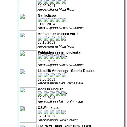
26.09.2014
Arvostelijana Mika Roth
Nyt kolisee
11.05.2014
Arvostelijana Heikki Väliniemi
Maaseutumusiikkia vol. II
15.10.2013
Arvostelijana Mika Roth
Puhtaiden vesien puolesta
08.09.2013
Arvostelijana Heikki Väliniemi
Liepeillä Anthology - Scenic Routes
02.06.2013
Arvostelijana Ilkka Valpasvuo
Rock in Finglish
27.04.2013
Arvostelijana Ilkka Valpasvuo
OSW mixtape
19.01.2013
Arvostelijana Aaro Beuker
The Next Thing / Your Turn Is Last