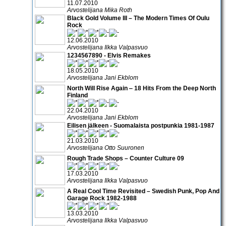
11.07.2010
Arvostelijana Mika Roth
Black Gold Volume III – The Modern Times Of Oulu
Rock
12.06.2010
Arvostelijana Ilkka Valpasvuo
1234567890 - Elvis Remakes
18.05.2010
Arvostelijana Jani Ekblom
North Will Rise Again ‒ 18 Hits From the Deep North
Finland
22.04.2010
Arvostelijana Jani Ekblom
Eilisen jälkeen - Suomalaista postpunkia 1981-1987
21.03.2010
Arvostelijana Otto Suuronen
Rough Trade Shops – Counter Culture 09
17.03.2010
Arvostelijana Ilkka Valpasvuo
A Real Cool Time Revisited – Swedish Punk, Pop And
Garage Rock 1982-1988
13.03.2010
Arvostelijana Ilkka Valpasvuo