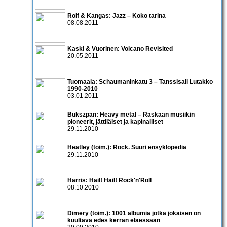
Rolf & Kangas: Jazz – Koko tarina
08.08.2011
Kaski & Vuorinen: Volcano Revisited
20.05.2011
Tuomaala: Schaumaninkatu 3 – Tanssisali Lutakko
1990­-2010
03.01.2011
Bukszpan: Heavy metal – Raskaan musiikin
pioneerit, jättiläiset ja kapinalliset
29.11.2010
Heatley (toim.): Rock. Suuri ensyklopedia
29.11.2010
Harris: Hail! Hail! Rock'n'Roll
08.10.2010
Dimery (toim.): 1001 albumia jotka jokaisen on
kuultava edes kerran eläessään