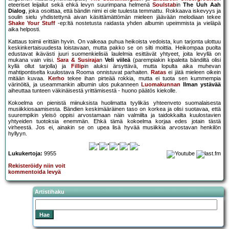
eteeriset leijailut sekä ehkä levyn suurimpana helmenä
Soulstab
in
The Uuh Aah
Dialog
, joka osoittaa, että bändin nimi ei ole tuulesta temmattu. Rokkaava iskevyys ja
soulin sielu yhdistettynä aivan käsittämättömän mieleen jäävään melodiaan tekee
Shake Your Stuff
-ep:ltä nostetusta raidasta yhden albumin upeimmista ja vieläpä
aika helposti.
Kattaus toimii erittäin hyvin. On vaikeaa puhua heikoista vedoista, kun tarjonta ulottuu
keskinkertaisuudesta loistavaan, mutta pakko se on silti moittia. Heikompaa puolta
edustavat ikävästi juuri suomenkielisiä laulelmia esittävät yhtyeet, joita levyllä on
mukana vain viisi.
Sara & Susiraja
n
Veli viileä
(parempiakin kipaleita bändiltä olisi
kyllä ollut tarjolla) ja
Fillip
in aluksi ärsyttävä, mutta lopulta aika muhevan
mahtipontiselta kuulostava Rooma onnistuvat parhaiten.
Ratas
ei jätä mieleen oikein
mitään kuvaa.
Kerho
tekee ihan pirteää rokkia, mutta ei tuota sen kummempia
värinöitä, ja useammankin albumin ulos pukanneen
Luomakunnan
Ilman ystävää
aiheuttaa tunteen väkinäisestä yrittämisestä - huono päätös kiekolle.
Kokoelma on pienistä miinuksista huolimatta tyylikäs yhteenveto suomalaisesta
musiikkiosaamisesta. Bändien keskimääräinen taso on korkea ja olisi suotavaa, että
suurempikin yleisö oppisi arvostamaan näin valmiilta ja taidokkailta kuulostavien
yhtyeiden tuotoksia enemmän. Ehkä tämä kokoelma korjaa edes jotain tästä
virheestä. Jos ei, ainakin se on upea lisä hyvää musiikkia arvostavan henkilön
hyllyyn.
Lukukertoja:
9955
Rekisteröidy niin voit
kommentoida levyä
Artistihaku