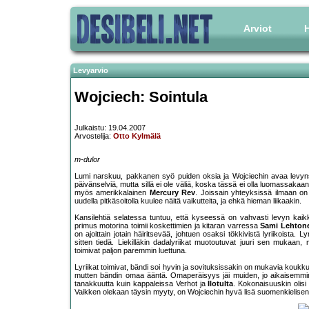
Arviot
H
Levyarvio
Wojciech: Sointula
Julkaistu: 19.04.2007
Arvostelija:
Otto Kylmälä
m-dulor
Lumi narskuu, pakkanen syö puiden oksia ja Wojciechin avaa levynsä 
päivänselviä, mutta sillä ei ole väliä, koska tässä ei olla luomassak
myös amerikkalainen
Mercury Rev
. Joissain yhteyksissä ilmaan on
uudella pitkäsoitolla kuulee näitä vaikutteita, ja ehkä hieman liikaakin.
Kansilehtiä selatessa tuntuu, että kyseessä on vahvasti levyn kaikki
primus motorina toimii koskettimien ja kitaran varressa
Sami Lehton
on ajoittain jotain häiritsevää, johtuen osaksi tökkivistä lyriikoista. L
sitten tiedä. Liekilläkin dadalyriikat muotoutuvat juuri sen mukaan,
toimivat paljon paremmin luettuna.
Lyriikat toimivat, bändi soi hyvin ja sovituksissakin on mukavia koukku
mutten bändin omaa ääntä. Omaperäisyys jäi muiden, jo aikaisemmin ma
tanakkuutta kuin kappaleissa Verhot ja
Ilotulta
. Kokonaisuuskin olisi
Vaikken olekaan täysin myyty, on Wojciechin hyvä lisä suomenkielisen 