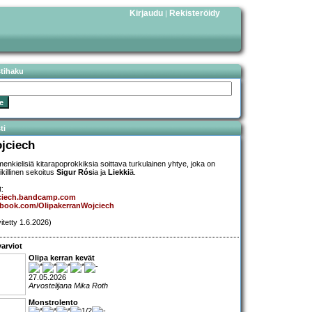
Kirjaudu
Rekisteröidy
|
stihaku
ti
jciech
enkielisiä kitarapoprokkiksia soittava turkulainen yhtye, joka on
ikillinen sekoitus
Sigur Rós
ia ja
Liekki
ä.
t:
ciech.bandcamp.com
ebook.com/OlipakerranWojciech
vitetty 1.6.2026)
arviot
Olipa kerran kevät
27.05.2026
Arvostelijana Mika Roth
Monstrolento