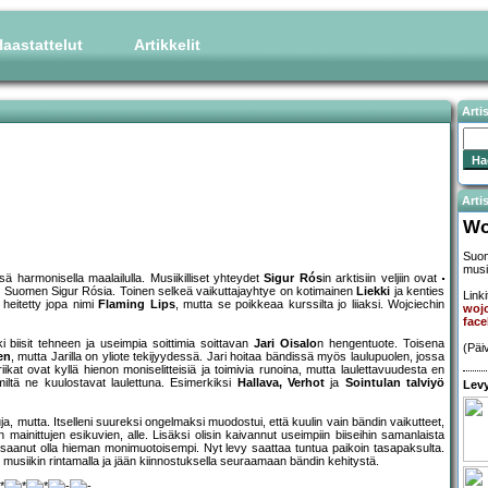
aastattelut
Artikkelit
Arti
Artis
Wo
Suom
musi
harmonisella maalailulla. Musiikilliset yhteydet
Sigur Rós
in arktisiin veljiin ovat
aan Suomen Sigur Rósia. Toinen selkeä vaikuttajayhtye on kotimainen
Liekki
ja kenties
Linki
 heitetty jopa nimi
Flaming Lips
, mutta se poikkeaa kurssilta jo liiaksi. Wojciechin
woj
fac
 biisit tehneen ja useimpia soittimia soittavan
Jari Oisalo
n hengentuote. Toisena
(Päi
en
, mutta Jarilla on yliote tekijyydessä. Jari hoitaa bändissä myös laulupuolen, jossa
yriikat ovat kyllä hienon moniselitteisiä ja toimivia runoina, mutta laulettavuudesta en
 miltä ne kuulostavat laulettuna. Esimerkiksi
Hallava, Verhot
ja
Sointulan talviyö
Levy
ja, mutta. Itselleni suureksi ongelmaksi muodostui, että kuulin vain bändin vaikutteet,
inittujen esikuvien, alle. Lisäksi olisin kaivannut useimpiin biiseihin samanlaista
 saanut olla hieman monimuotoisempi. Nyt levy saattaa tuntua paikoin tasapaksulta.
musiikin rintamalla ja jään kiinnostuksella seuraamaan bändin kehitystä.