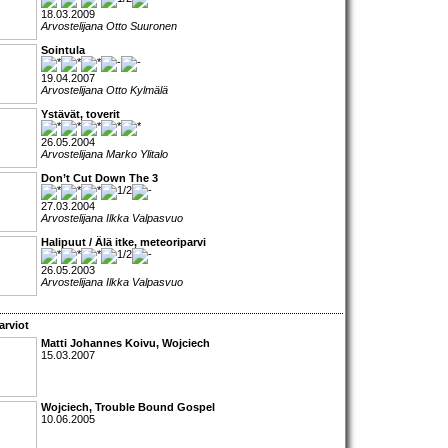
18.03.2009
Arvostelijana Otto Suuronen
Sointula
19.04.2007
Arvostelijana Otto Kylmälä
Ystävät, toverit
26.05.2004
Arvostelijana Marko Ylitalo
Don’t Cut Down The 3
27.03.2004
Arvostelijana Ilkka Valpasvuo
Halipuut / Älä itke, meteoriparvi
26.05.2003
Arvostelijana Ilkka Valpasvuo
arviot
Matti Johannes Koivu, Wojciech
15.03.2007
Wojciech
,
Trouble Bound Gospel
10.06.2005