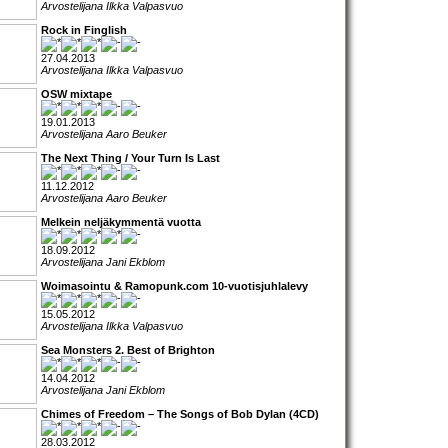
Arvostelijana Ilkka Valpasvuo
Rock in Finglish
27.04.2013
Arvostelijana Ilkka Valpasvuo
OSW mixtape
19.01.2013
Arvostelijana Aaro Beuker
The Next Thing / Your Turn Is Last
11.12.2012
Arvostelijana Aaro Beuker
Melkein neljäkymmentä vuotta
18.09.2012
Arvostelijana Jani Ekblom
Woimasointu & Ramopunk.com 10-vuotisjuhlalevy
15.05.2012
Arvostelijana Ilkka Valpasvuo
Sea Monsters 2. Best of Brighton
14.04.2012
Arvostelijana Jani Ekblom
Chimes of Freedom – The Songs of Bob Dylan (4CD)
28.03.2012