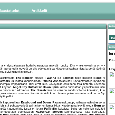
aastattelut
Artikkelit
Arti
Artis
Eri
Koko
n ja yhdysvaltalaisen hodari-varustusta myyvän Lucky 13:n yhteiskokoelma on –
än perusteella levystä on siis odotettavissa kitkatonta kaahaamista ja pettämätöntä
Levy
elua soisi kuitenkin tulevan.
aloittavasta
The Bones
in biisistä
I Wanna Be Sedated
tulee mieleen
Blood 4
erators
kuulostaa kappaleellaan
Raining Ashes
selvästi kevyemmältä ja kyynisen
uudempia kappaleitaan. Biisi erottuukin keveydellä edukseen tällä hetkellä kovassa
ti käyttää.
Angel City Outcasts
in
Down Spiral
alkaa puolestaan yli puolen minuutin
n jo ennen sen alkamista.
The Disasters
iin on vaikeaa saada selkeää kontaktia, kun
hes joka toisessa sanassa. Kun tämä vielä kuorrutetaan poikamaisen taustakuoron
My
ltä peliltä.
la kappaleellaan
Eastbound and Down
. Ratsastuskomppi, rullaava vaihtobasso ja
 biisistä puhdasveristä tarinankertomismusiikkia. Kuudentena levyllä oleva
Born to
ympää katupunkkia, jossa on jotain
Puffball
in kaltaista. Sointi on kuitenkin selvästi
-kiertueestaan suomalaisen
Heartbreak Stereo
n lämmittämänä. Tätä seuraava,
on Boy
, samoin kuin siitä jatkava, brittisävyisempää punkkia soittava
2nd District