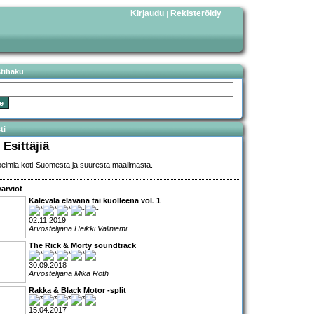
Kirjaudu
Rekisteröidy
|
stihaku
ti
 Esittäjiä
elmia koti-Suomesta ja suuresta maailmasta.
arviot
Kalevala elävänä tai kuolleena vol. 1
02.11.2019
Arvostelijana Heikki Väliniemi
The Rick & Morty soundtrack
30.09.2018
Arvostelijana Mika Roth
Rakka & Black Motor -split
15.04.2017