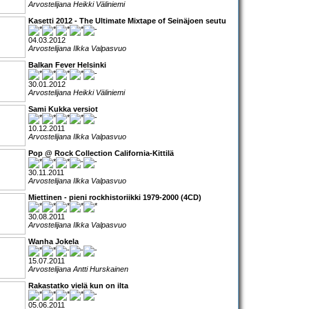
Arvostelijana Heikki Väliniemi
Kasetti 2012 - The Ultimate Mixtape of Seinäjoen seutu
04.03.2012
Arvostelijana Ilkka Valpasvuo
Balkan Fever Helsinki
30.01.2012
Arvostelijana Heikki Väliniemi
Sami Kukka versiot
10.12.2011
Arvostelijana Ilkka Valpasvuo
Pop @ Rock Collection California-Kittilä
30.11.2011
Arvostelijana Ilkka Valpasvuo
Miettinen - pieni rockhistoriikki 1979-2000 (4CD)
30.08.2011
Arvostelijana Ilkka Valpasvuo
Wanha Jokela
15.07.2011
Arvostelijana Antti Hurskainen
Rakastatko vielä kun on ilta
05.06.2011