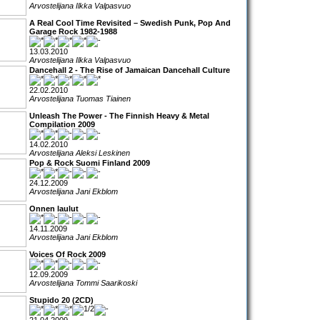
Arvostelijana Ilkka Valpasvuo
A Real Cool Time Revisited – Swedish Punk, Pop And
Garage Rock 1982-1988
13.03.2010
Arvostelijana Ilkka Valpasvuo
Dancehall 2 - The Rise of Jamaican Dancehall Culture
22.02.2010
Arvostelijana Tuomas Tiainen
Unleash The Power - The Finnish Heavy & Metal
Compilation 2009
14.02.2010
Arvostelijana Aleksi Leskinen
Pop & Rock Suomi Finland 2009
24.12.2009
Arvostelijana Jani Ekblom
Onnen laulut
14.11.2009
Arvostelijana Jani Ekblom
Voices Of Rock 2009
12.09.2009
Arvostelijana Tommi Saarikoski
Stupido 20 (2CD)