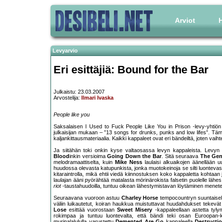
Arviot
H
Levyarvio
Eri esittäjiä: Bound for the Bar
Julkaistu: 23.03.2007
Arvostelija:
Ilmari Ivaska
People like you
Saksalaisen I Used to Fuck People Like You in Prison -levy-yhtiö
julkaisijan mukaan – ”13 songs for drunks, punks and low lifes”. Täm
kaljankittausmateriaalia. Kaikki kappaleet ovat eri bändeiltä, joten vaiht
Ja siitähän toki onkin kyse valtaosassa levyn kappaleista. Levyn 
Blood
inkin versioima
Going Down the Bar
. Sitä seuraava
The Gen
melodramaattiselta, kuin
Mike Ness
laulaisi alkuaikojen äänellään 
huudossa olevasta katupunkista, jonka muotokeinoja se silti luontevas
kitaraintrolla, mikä ehtii viedä kiinnostuksen koko kappaletta kohtaa
laulajan ääni pyörähtää matalasta mörinärokista falsetin puolelle lä
riot
-taustahuudoilla, tuntuu oikean lähestymistavan löytäminen menetety
Seuraavana vuoroon astuu
Charley Horse
tempocountryn suuntaisel
väliin luikautetut, koiran haukkua muistuttavat huudahdukset tekevät
Lose
esittää vuorostaan
Sweet Misery
-kappaleellaan astetta tyl
rokimpaa ja tuntuu luontevalta, että bändi teki osan Euroopan
murinalalululla varustettu
Demented Are Go
kappaleella
Destructi