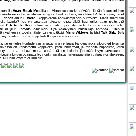
elemalla
Heart Break Motel
illaan. Viimeiseen nurkkapöytään jämähtäneen miehen
malta versiolta perinteisestä high school punkista, eikä
Heart Attack
synnyttänyt
l Fenech
onkin
F. Word
–kappalellaan hankalampi pala purtavaksi. Miten suhtautua
sella laululla? Itse en ainakaan jaksanut ottaa biisiä huumorilla, vaan pidän sitä
rs
in
Ode to the Devil
uhkaa alussa lähteä pitkästyttävälle, hitaan riffimelodian tielle.
alku ei juuri kasvata odotuksia. Synkkäsävyinen naislaulaja herättää kuitenkin
sään vaiheessa todella lähde. Levyn päättää
Merry Widows
ja biisi
Talk Shit, Spit
e myös tähän. Surffikomppi kuljettaa ja laiskuus leimaa.
e esittelee kuulijalle väistämättä hyvin erilaisia bändejä, jotka sitoutuvat toisiinsa
oukossa on väistämättä kappaleita, jotka innostavat, ja toisaalta kappaleita, jotka
ietysti turha puhua, mutta ehkä sitä on helpoin jäsentää levyn tavoitteen –
keusta lukuun ottamatta levy onkin oivallista materiaalia tähän pyhään toimitukseen.
. Muuhun levystä ei juuri ole.