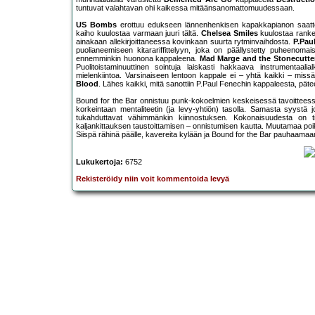
tuntuvat valahtavan ohi kaikessa mitäänsanomattomuudessaan.
US Bombs
erottuu edukseen lännenhenkisen kapakkapianon saatt
kaiho kuulostaa varmaan juuri tältä.
Chelsea Smiles
kuulostaa rankem
ainakaan allekirjoittaneessa kovinkaan suurta rytminvaihdosta.
P.Pau
puolianeemiseen kitarariffittelyyn, joka on päällystetty puheenomai
ennemminkin huonona kappaleena.
Mad Marge and the Stonecutte
Puolitoistaminuuttinen sointuja laiskasti hakkaava instrumentaali
mielenkiintoa. Varsinaiseen lentoon kappale ei – yhtä kaikki – mis
Blood
. Lähes kaikki, mitä sanottiin P.Paul Fenechin kappaleesta, päte
Bound for the Bar onnistuu punk-kokoelmien keskeisessä tavoitteessa; s
korkeintaan mentaliteetin (ja levy-yhtiön) tasolla. Samasta syystä j
tukahduttavat vähimmänkin kiinnostuksen. Kokonaisuudesta on t
kaljankittauksen taustoittamisen – onnistumisen kautta. Muutamaa poik
Siispä rähinä päälle, kavereita kylään ja Bound for the Bar pauhaamaan
Lukukertoja:
6752
Rekisteröidy niin voit kommentoida levyä