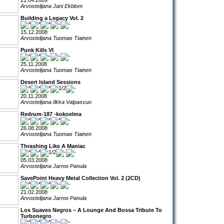
21.04.2009
Arvostelijana Jani Ekblom
Building a Legacy Vol. 2
15.12.2008
Arvostelijana Tuomas Tiainen
Punk Kills VI
25.11.2008
Arvostelijana Tuomas Tiainen
Desert Island Sessions
20.11.2008
Arvostelijana Ilkka Valpasvuo
Redrum-187 -kokoelma
26.08.2008
Arvostelijana Tuomas Tiainen
Thrashing Like A Maniac
05.03.2008
Arvostelijana Jarmo Panula
SavePoint Heavy Metal Collection Vol. 2 (2CD)
21.02.2008
Arvostelijana Jarmo Panula
Los Suaves Negros – A Lounge And Bossa Tribute To
Turbonegro