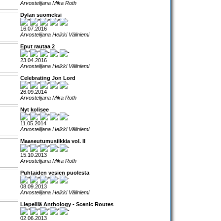
Arvostelijana Mika Roth
Dylan suomeksi
16.07.2016
Arvostelijana Heikki Väliniemi
Eput rautaa 2
23.04.2016
Arvostelijana Heikki Väliniemi
Celebrating Jon Lord
26.09.2014
Arvostelijana Mika Roth
Nyt kolisee
11.05.2014
Arvostelijana Heikki Väliniemi
Maaseutumusiikkia vol. II
15.10.2013
Arvostelijana Mika Roth
Puhtaiden vesien puolesta
08.09.2013
Arvostelijana Heikki Väliniemi
Liepeillä Anthology - Scenic Routes
02.06.2013