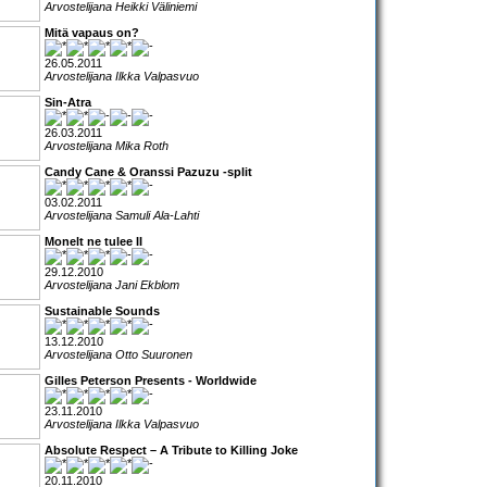
Arvostelijana Heikki Väliniemi
Mitä vapaus on?
26.05.2011
Arvostelijana Ilkka Valpasvuo
Sin-Atra
26.03.2011
Arvostelijana Mika Roth
Candy Cane & Oranssi Pazuzu -split
03.02.2011
Arvostelijana Samuli Ala-Lahti
Monelt ne tulee II
29.12.2010
Arvostelijana Jani Ekblom
Sustainable Sounds
13.12.2010
Arvostelijana Otto Suuronen
Gilles Peterson Presents - Worldwide
23.11.2010
Arvostelijana Ilkka Valpasvuo
Absolute Respect – A Tribute to Killing Joke
20.11.2010