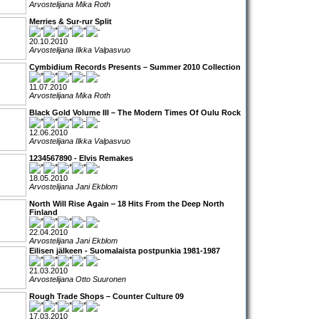
Arvostelijana Mika Roth
Merries & Sur-rur Split
20.10.2010
Arvostelijana Ilkka Valpasvuo
Cymbidium Records Presents – Summer 2010 Collection
11.07.2010
Arvostelijana Mika Roth
Black Gold Volume III – The Modern Times Of Oulu Rock
12.06.2010
Arvostelijana Ilkka Valpasvuo
1234567890 - Elvis Remakes
18.05.2010
Arvostelijana Jani Ekblom
North Will Rise Again ‒ 18 Hits From the Deep North
Finland
22.04.2010
Arvostelijana Jani Ekblom
Eilisen jälkeen - Suomalaista postpunkia 1981-1987
21.03.2010
Arvostelijana Otto Suuronen
Rough Trade Shops – Counter Culture 09
17.03.2010