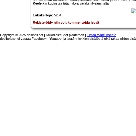
Keeler
kin kuulostaa tätä nykyä vieläkin ilkeämmältä.
Lukukertoja:
5264
Rekisteröidy niin voit kommentoida levyä
Copyright © 2025 desibeli.net | Kaikki oikeudet pidätetään |
Tietoa toimituksesta
desibeli.net ei vastaa Facebook-, Youtube- ja last.fm-linkkien sisällöstä eikä takaa niiden sisä