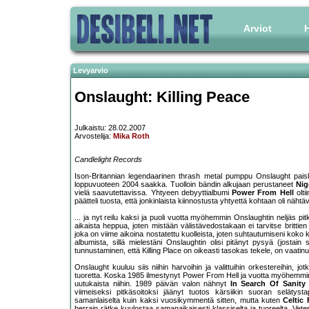
Arviot
H
Levyarvio
Onslaught: Killing Peace
Julkaistu: 28.02.2007
Arvostelija:
Mika Roth
Candlelight Records
Ison-Britannian legendaarinen thrash metal pumppu Onslaught paisk
loppuvuoteen 2004 saakka. Tuolloin bändin alkujaan perustaneet
Nig
vielä saavutettavissa. Yhtyeen debyyttialbumi
Power From Hell
olti
päätteli tuosta, että jonkinlaista kiinnostusta yhtyettä kohtaan oli näht
... ja nyt reilu kaksi ja puoli vuotta myöhemmin Onslaughtin neljäs pit
aikaista heppua, joten mistään välistävedostakaan ei tarvitse brittien
joka on viime aikoina nostatettu kuolleista, joten suhtautumiseni koko 
albumista, sillä mielestäni Onslaughtin olisi pitänyt pysyä (josta
tunnustaminen, että Killing Place on oikeasti tasokas tekele, on vaatin
Onslaught kuuluu siis niihin harvoihin ja valittuihin orkestereihin,
tuoretta. Koska 1985 ilmestynyt Power From Hell ja vuotta myöhemmi
uutukaista niihin. 1989 päivän valon nähnyt
In Search Of Sanity
k
viimeiseksi pitkäsoitoksi jäänyt tuotos kärsiikin suoran selätyst
samanlaiselta kuin kaksi vuosikymmentä sitten, mutta kuten
Celtic 
herrain rätke kuulostaa samanaikaisesti klassiselta ja tuoreelta. Vet