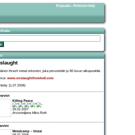
Kirjaudu
Rekisteröidy
|
stihaku
ti
slaught
iläinen thrash metal orkesteri, joka perustettiin jo 80-luvun alkupuolella.
sivut:
www.onslaughtfromhell.com
vitetty 11.07.2008)
arviot
Killing Peace
28.02.2007
Arvostelijana Mika Roth
arviot
Metalcamp – tiistai
08.07.2008