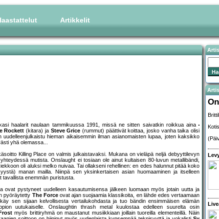
aastattelut
Artikkelit
Arti
Artis
On
Britt
asi haalarit naulaan tammikuussa 1991, missä ne sitten saivatkin roikkua aina
Koti
e Rockett
(kitara) ja
Steve Grice
(rummut) päättivät koittaa, josko vanha taika olisi
in uudelleenjulkaistu hieman aikaisemmin ilman asianomaisten lupaa, joten kaksikko
(Päi
ävästi yhä olemassa...
käsoitto Killing Place on valmis julkaistavaksi. Mukana on vieläpä neljä debyyttilevyn
Levy
 yhteydessä mutista. Onslaught ei tosiaan ole ainut kultaisen 80-luvun metallibändi,
kiekkoon oli aluksi melko nuivaa. Tai ollakseni rehellinen: en edes halunnut pitää koko
in syystä) manan mailla. Niinpä sen yksinkertaisen asian huomaaminen ja itselleen
ut tavallista enemmän puristusta.
 jotka ovat pystyneet uudelleen kasautumisensa jälkeen luomaan myös jotain uutta ja
n pyöräytetty
The Force
ovat ajan suojaamia klassikoita, en lähde edes vertaamaan
äy sen sijaan kelvollisesta vertailukohdasta ja tuo bändin ensimmäisen elämän
Live
appion uutukaiselle. Onslaughtin thrash metal kuulostaa edelleen suurelta osin
Frost
myös brittiryhmä on maustanut musiikkiaan joillain tuoreilla elementeillä. Näin
eraanien soittoon on hiipinyt myös uudenlaista kypsempää teknisyyttä ja vokalisti
Sy