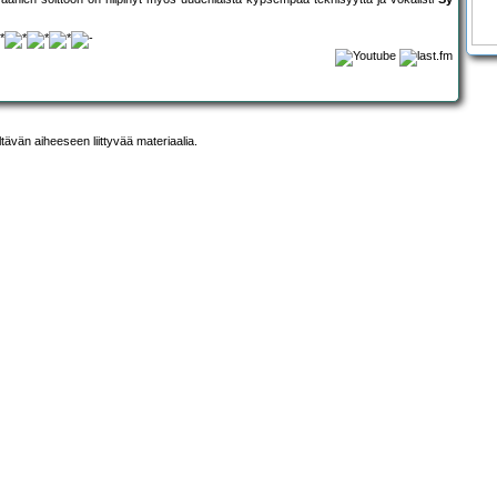
ltävän aiheeseen liittyvää materiaalia.