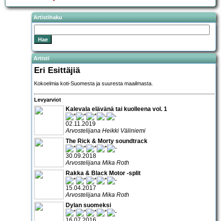
Artistihaku
Artisti
Eri Esittäjiä
Kokoelmia koti-Suomesta ja suuresta maailmasta.
Levyarviot
Kalevala elävänä tai kuolleena vol. 1
02.11.2019
Arvostelijana Heikki Väliniemi
The Rick & Morty soundtrack
30.09.2018
Arvostelijana Mika Roth
Rakka & Black Motor -split
15.04.2017
Arvostelijana Mika Roth
Dylan suomeksi
16.07.2016