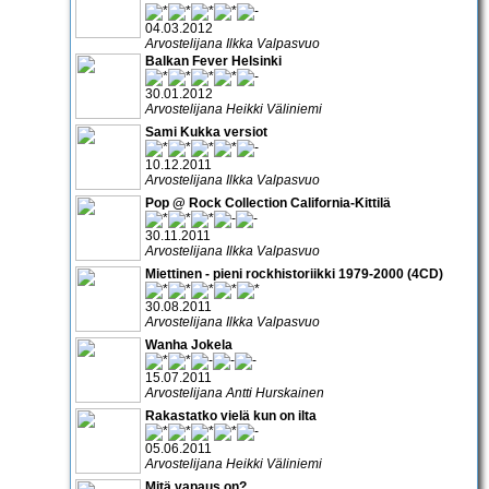
04.03.2012
Arvostelijana Ilkka Valpasvuo
Balkan Fever Helsinki
30.01.2012
Arvostelijana Heikki Väliniemi
Sami Kukka versiot
10.12.2011
Arvostelijana Ilkka Valpasvuo
Pop @ Rock Collection California-Kittilä
30.11.2011
Arvostelijana Ilkka Valpasvuo
Miettinen - pieni rockhistoriikki 1979-2000 (4CD)
30.08.2011
Arvostelijana Ilkka Valpasvuo
Wanha Jokela
15.07.2011
Arvostelijana Antti Hurskainen
Rakastatko vielä kun on ilta
05.06.2011
Arvostelijana Heikki Väliniemi
Mitä vapaus on?