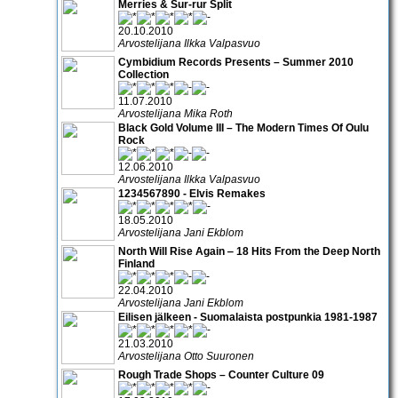
Merries & Sur-rur Split
20.10.2010
Arvostelijana Ilkka Valpasvuo
Cymbidium Records Presents – Summer 2010
Collection
11.07.2010
Arvostelijana Mika Roth
Black Gold Volume III – The Modern Times Of Oulu
Rock
12.06.2010
Arvostelijana Ilkka Valpasvuo
1234567890 - Elvis Remakes
18.05.2010
Arvostelijana Jani Ekblom
North Will Rise Again ‒ 18 Hits From the Deep North
Finland
22.04.2010
Arvostelijana Jani Ekblom
Eilisen jälkeen - Suomalaista postpunkia 1981-1987
21.03.2010
Arvostelijana Otto Suuronen
Rough Trade Shops – Counter Culture 09