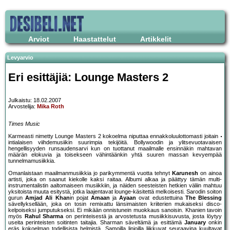
Arviot
Haastattelut
Artikkelit
Levyarvio
Eri esittäjiä: Lounge Masters 2
Julkaistu: 18.02.2007
Arvostelija:
Mika Roth
Times Music
Karmeasti nimetty Lounge Masters 2 kokoelma niputtaa ennakkoluulottomasti joitain
intialaisen viihdemusiikin suurimpia tekijöitä. Bollywoodin ja ylitsevuotavaisen
hengellisyyden runsaudensarvi kun on tuottanut maailmalle ensinnäkin mahtavan
määrän elokuvia ja toisekseen vähintäänkin yhtä suuren massan kevyempää
tunnelmamusiikkia.
Omanlaistaan maailmanmusiikkia jo parikymmentä vuotta tehnyt
Karunesh
on ainoa
artisti, joka on saanut kiekolle kaksi raitaa. Albumi alkaa ja päättyy tämän multi-
instrumentalistin aaltomaiseen musiikkiin, ja näiden seesteisten hetkien väliin mahtuu
yksitoista muuta esitystä, jotka laajentavat lounge-käsitettä melkoisesti. Sarodin soiton
gurun
Amjad Ali Khan
in pojat
Amaan
ja
Ayaan
ovat edustettuina
The Blessing
sävellyksellään, joka on tosin remixattu länsimaisten kriiterien mukaiseksi disco-
kelpoiseksi jumputukseksi. Ei mikään onnistunein muokkaus sanoisin. Khanien tavoin
myös
Rahul Sharma
on perinteisestä ja arvostetusta musiikkisuvusta, josta löytyy
useita perinteisten soitinten taitajia. Sharman säveltämä ja esittämä
January
onkin
eräs kokoelman todellisista helmistä. Samoilla linjoilla liikkuvat seuraavina kuultavat