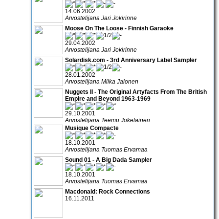
14.06.2002
Arvostelijana Jari Jokirinne
Moose On The Loose - Finnish Garaoke
29.04.2002
Arvostelijana Jari Jokirinne
Solardisk.com - 3rd Anniversary Label Sampler
28.01.2002
Arvostelijana Miika Jalonen
Nuggets II - The Original Artyfacts From The British
Empire and Beyond 1963-1969
29.10.2001
Arvostelijana Teemu Jokelainen
Musique Compacte
18.10.2001
Arvostelijana Tuomas Ervamaa
Sound 01 - A Big Dada Sampler
18.10.2001
Arvostelijana Tuomas Ervamaa
Macdonald: Rock Connections
16.11.2011