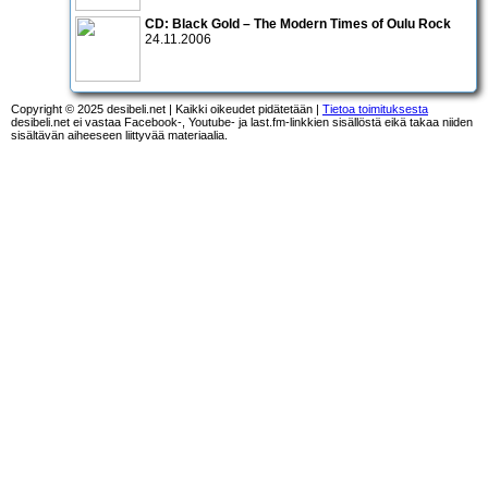
CD:
Black Gold – The Modern Times of Oulu Rock
24.11.2006
Copyright © 2025 desibeli.net | Kaikki oikeudet pidätetään |
Tietoa toimituksesta
desibeli.net ei vastaa Facebook-, Youtube- ja last.fm-linkkien sisällöstä eikä takaa niiden
sisältävän aiheeseen liittyvää materiaalia.