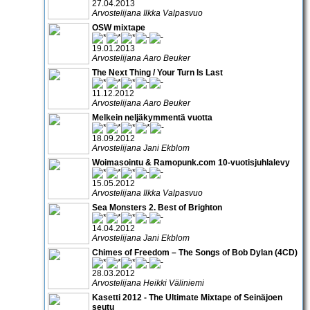
27.04.2013
Arvostelijana Ilkka Valpasvuo
OSW mixtape
19.01.2013
Arvostelijana Aaro Beuker
The Next Thing / Your Turn Is Last
11.12.2012
Arvostelijana Aaro Beuker
Melkein neljäkymmentä vuotta
18.09.2012
Arvostelijana Jani Ekblom
Woimasointu & Ramopunk.com 10-vuotisjuhlalevy
15.05.2012
Arvostelijana Ilkka Valpasvuo
Sea Monsters 2. Best of Brighton
14.04.2012
Arvostelijana Jani Ekblom
Chimes of Freedom – The Songs of Bob Dylan (4CD)
28.03.2012
Arvostelijana Heikki Väliniemi
Kasetti 2012 - The Ultimate Mixtape of Seinäjoen
seutu