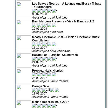
Los Suaves Negros – A Lounge And Bossa Tribute
To Turbonegro
08.02.2008
Arvostelijana Jari Jokirinne
Bam Margera Presents – Viva la Bands vol. 2
12.01.2008
Arvostelijana Mika Roth
Moody Electronic Stuff – Finnish Electronic Music
Compilation
18.10.2007
Arvostelijana Ilkka Valpasvuo
Hallam Foe – Original Soundtrack
24.09.2007
Arvostelijana Jari Jokirinne
Propaganda Is Hippies
24.09.2007
Arvostelijana Jarmo Panula
Garage Sale
18.09.2007
Arvostelijana Jarmo Panula
Monsp Records 1997-2007