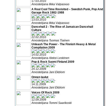
17.03.2010
Arvostelijana Ilkka Valpasvuo
A Real Cool Time Revisited – Swedish Punk, Pop And
Garage Rock 1982-1988
13.03.2010
Arvostelijana Ilkka Valpasvuo
Dancehall 2 - The Rise of Jamaican Dancehall
Culture
22.02.2010
Arvostelijana Tuomas Tiainen
Unleash The Power - The Finnish Heavy & Metal
Compilation 2009
14.02.2010
Arvostelijana Aleksi Leskinen
Pop & Rock Suomi Finland 2009
24.12.2009
Arvostelijana Jani Ekblom
Onnen laulut
14.11.2009
Arvostelijana Jani Ekblom
Voices Of Rock 2009
12.09.2009
Arvostelijana Tommi Saarikoski