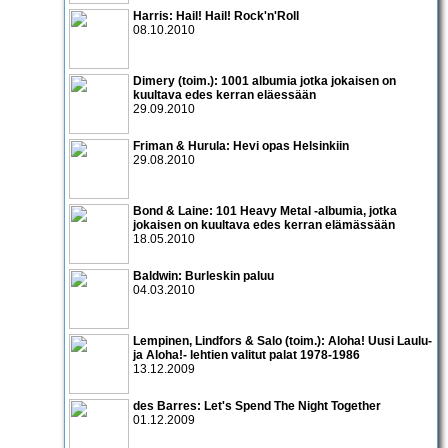
Harris: Hail! Hail! Rock'n'Roll
08.10.2010
Dimery (toim.): 1001 albumia jotka jokaisen on
kuultava edes kerran eläessään
29.09.2010
Friman & Hurula: Hevi opas Helsinkiin
29.08.2010
Bond & Laine: 101 Heavy Metal -albumia, jotka
jokaisen on kuultava edes kerran elämässään
18.05.2010
Baldwin: Burleskin paluu
04.03.2010
Lempinen, Lindfors & Salo (toim.): Aloha! Uusi Laulu-
ja Aloha!- lehtien valitut palat 1978-1986
13.12.2009
des Barres: Let's Spend The Night Together
01.12.2009