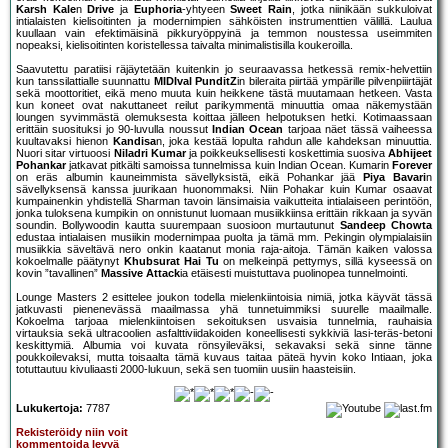
Karsh Kale
n
Drive
ja
Euphoria
-yhtyeen
Sweet Rain
, jotka niinikään sukkuloivat
intialaisten kielisoitinten ja modernimpien sähköisten instrumenttien välillä. Laulua
kuullaan vain efektimäisinä pikkuryöppyinä ja temmon noustessa useimmiten
nopeaksi, kielisoitinten koristellessa taivalta minimalistisilla koukeroilla.
Saavutettu paratiisi räjäytetään kuitenkin jo seuraavassa hetkessä remix-helvettiin
kun tanssilattialle suunnattu
MIDIval PunditZ
in bileraita piirtää ympärille pilvenpiiirtäjät
sekä moottoritiet, eikä meno muuta kuin heikkene tästä muutamaan hetkeen. Vasta
kun koneet ovat nakuttaneet reilut parikymmentä minuuttia omaa näkemystään
loungen syvimmästä olemuksesta koittaa jälleen helpotuksen hetki. Kotimaassaan
erittäin suosituksi jo 90-luvulla noussut
Indian Ocean
tarjoaa näet tässä vaiheessa
kuultavaksi hienon
Kandisa
n, joka kestää lopulta rahdun alle kahdeksan minuuttia.
Nuori sitar virtuoosi
Niladri Kumar
ja poikkeuksellisesti koskettimia suosiva
Abhijeet
Pohankar
jatkavat pitkälti samoissa tunnelmissa kuin Indian Ocean. Kumarin
Forever
on eräs albumin kauneimmista sävellyksistä, eikä Pohankar jää
Piya Bavari
n
sävellyksensä kanssa juurikaan huonommaksi. Niin Pohakar kuin Kumar osaavat
kumpainenkin yhdistellä Sharman tavoin länsimaisia vaikutteita intialaiseen perintöön,
jonka tuloksena kumpikin on onnistunut luomaan musiikkiinsa erittäin rikkaan ja syvän
soundin. Bollywoodin kautta suurempaan suosioon murtautunut
Sandeep Chowta
edustaa intialaisen musiikin modernimpaa puolta ja tämä mm. Pekingin olympialaisiin
musiikkia säveltävä nero onkin kaatanut monia raja-aitoja. Tämän kaiken valossa
kokoelmalle päätynyt
Khubsurat Hai Tu
on melkeinpä pettymys, sillä kyseessä on
kovin ”tavallinen”
Massive Attack
ia etäisesti muistuttava puolinopea tunnelmointi.
Lounge Masters 2 esittelee joukon todella mielenkiintoisia nimiä, jotka käyvät tässä
jatkuvasti pienenevässä maailmassa yhä tunnetuimmiksi suurelle maailmalle.
Kokoelma tarjoaa mielenkiintoisen sekoituksen usvaisia tunnelmia, rauhaisia
virtauksia sekä ultracoolien asfalttiviidakoiden koneellisesti sykkiviä lasi-teräs-betoni
keskittymiä. Albumia voi kuvata rönsyileväksi, sekavaksi sekä sinne tänne
poukkoilevaksi, mutta toisaalta tämä kuvaus taitaa päteä hyvin koko Intiaan, joka
totuttautuu kivuliaasti 2000-lukuun, sekä sen tuomiin uusiin haasteisiin.
Lukukertoja:
7787
Rekisteröidy niin voit
kommentoida levyä