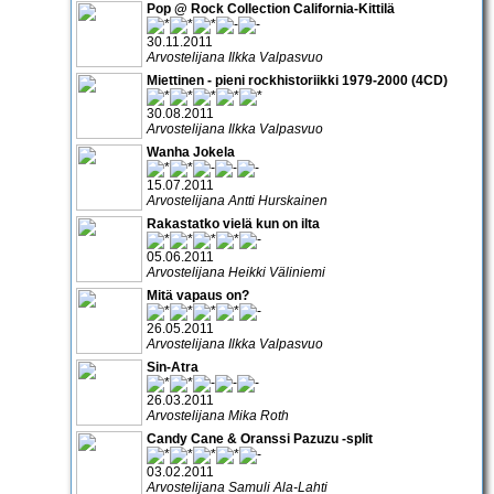
Pop @ Rock Collection California-Kittilä
30.11.2011
Arvostelijana Ilkka Valpasvuo
Miettinen - pieni rockhistoriikki 1979-2000 (4CD)
30.08.2011
Arvostelijana Ilkka Valpasvuo
Wanha Jokela
15.07.2011
Arvostelijana Antti Hurskainen
Rakastatko vielä kun on ilta
05.06.2011
Arvostelijana Heikki Väliniemi
Mitä vapaus on?
26.05.2011
Arvostelijana Ilkka Valpasvuo
Sin-Atra
26.03.2011
Arvostelijana Mika Roth
Candy Cane & Oranssi Pazuzu -split
03.02.2011
Arvostelijana Samuli Ala-Lahti