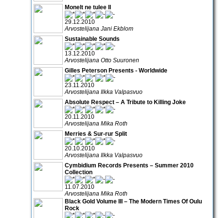
Monelt ne tulee II
29.12.2010
Arvostelijana Jani Ekblom
Sustainable Sounds
13.12.2010
Arvostelijana Otto Suuronen
Gilles Peterson Presents - Worldwide
23.11.2010
Arvostelijana Ilkka Valpasvuo
Absolute Respect – A Tribute to Killing Joke
20.11.2010
Arvostelijana Mika Roth
Merries & Sur-rur Split
20.10.2010
Arvostelijana Ilkka Valpasvuo
Cymbidium Records Presents – Summer 2010
Collection
11.07.2010
Arvostelijana Mika Roth
Black Gold Volume III – The Modern Times Of Oulu
Rock