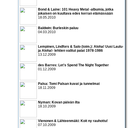
Bond & Laine: 101 Heavy Metal -albumia, jotka
jokaisen on kuultava edes kerran elämässään
18.05.2010
Baldwin: Burleskin paluu
04.03.2010
Lempinen, Lindfors & Salo (toim.): Aloha! Uusi Laulu-
ja Aloha!- lehtien valitut palat 1978-1986
13.12.2009
des Barres: Let's Spend The Night Together
01.12.2009
Palsa: Tomi Palsan kuvat ja tunnelmat
18.11.2009
Nyman: Kovan päivän ilta
18.10.2009
Vienonen & Lähteenmäki: Koit ny rauhottu!
07.10.2009