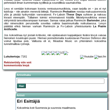
pehmeästi ilman kummempia tyylillisiä ja soundillisia saumakohtia.
Levy ei sentään kokonaan koostu rentoutusmusiikista, vaan tarjolla on – jos ei nyt
tiukkoja – niin ainakin meneviä biittejä. Ramirezin
Probation
nostaa makuuasennosta
ylös ja pistää hytkymään varovaisesti. Fx-Labsin
These Days
suhisee ja naksuu
kivasti eteenpäin. Tällainen toimisi erinomaisesti klubilla fiilistelymusiikkina ennen
siirtymistä tanssittavampaan kamaan. Samaa rataa jatkaa Ramirezin
Bartender
, joka
olisi nimensäkin perusteella sovelias valinta baarinnurkalla notkuttaessa. Levyn
päättää ehkä hieman varkain Ramirezin ja Fx-Labsin yhteistuotanto
La Prairie
Artificielle
.
Jos kokoelmaa nyt jostain kritisoisi, niin epätasaisen kappalejaon lisäksi levyä vaivaa
hienoinen koukkujen puute. Hieman ponnettomalta kuulostavan Passive Defence olisi
voinut tiputtaa pois. Valitusta eli ei, Meadow Music on yhtenäinen kokoelma
tunnelmallisia rytmejä.
Lukukertoja:
7161
Rekisteröidy niin voit
kommentoida levyä
Artistihaku
Artisti
Eri Esittäjiä
Kokoelmia koti-Suomesta ja suuresta maailmasta.