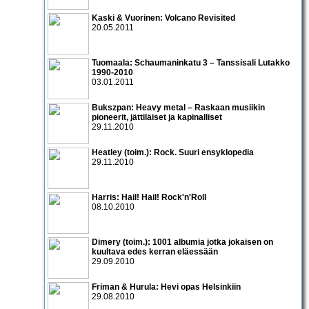
Kaski & Vuorinen: Volcano Revisited
20.05.2011
Tuomaala: Schaumaninkatu 3 – Tanssisali Lutakko
1990­-2010
03.01.2011
Bukszpan: Heavy metal – Raskaan musiikin
pioneerit, jättiläiset ja kapinalliset
29.11.2010
Heatley (toim.): Rock. Suuri ensyklopedia
29.11.2010
Harris: Hail! Hail! Rock'n'Roll
08.10.2010
Dimery (toim.): 1001 albumia jotka jokaisen on
kuultava edes kerran eläessään
29.09.2010
Friman & Hurula: Hevi opas Helsinkiin
29.08.2010