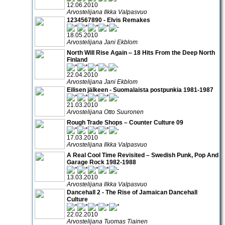
12.06.2010
Arvostelijana Ilkka Valpasvuo
1234567890 - Elvis Remakes
18.05.2010
Arvostelijana Jani Ekblom
North Will Rise Again ‒ 18 Hits From the Deep North
Finland
22.04.2010
Arvostelijana Jani Ekblom
Eilisen jälkeen - Suomalaista postpunkia 1981-1987
21.03.2010
Arvostelijana Otto Suuronen
Rough Trade Shops – Counter Culture 09
17.03.2010
Arvostelijana Ilkka Valpasvuo
A Real Cool Time Revisited – Swedish Punk, Pop And
Garage Rock 1982-1988
13.03.2010
Arvostelijana Ilkka Valpasvuo
Dancehall 2 - The Rise of Jamaican Dancehall
Culture
22.02.2010
Arvostelijana Tuomas Tiainen