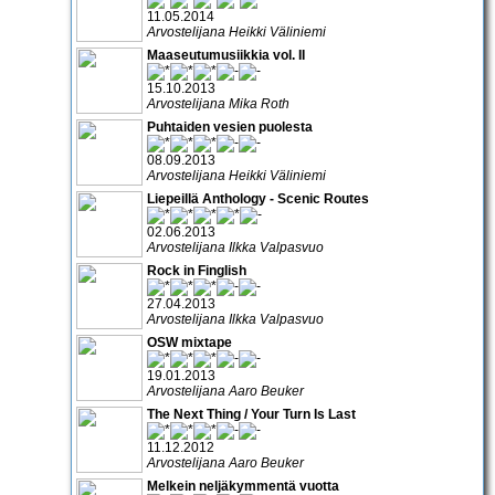
11.05.2014
Arvostelijana Heikki Väliniemi
Maaseutumusiikkia vol. II
15.10.2013
Arvostelijana Mika Roth
Puhtaiden vesien puolesta
08.09.2013
Arvostelijana Heikki Väliniemi
Liepeillä Anthology - Scenic Routes
02.06.2013
Arvostelijana Ilkka Valpasvuo
Rock in Finglish
27.04.2013
Arvostelijana Ilkka Valpasvuo
OSW mixtape
19.01.2013
Arvostelijana Aaro Beuker
The Next Thing / Your Turn Is Last
11.12.2012
Arvostelijana Aaro Beuker
Melkein neljäkymmentä vuotta