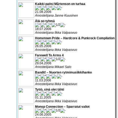
Kaikki paitsi Mårtenson on turhaa
21.08.2006
Arvostelijana Janne Kuusinen
Älä oo tyhmä
18.07.2006
Arvostelijana Ilkka Valpasvuo
Hometown Pride – Hardcore & Punkrock Compilation
26.05.2006
Arvostelijana Ilkka Valpasvuo
Farewell To Arms 4
29.04.2006
Arvostelijana Mikael Salo
Bandit! – Nuorten rytmimusiikkihanke
11.03.2006
Arvostelijana Ilkka Valpasvuo
Tyttö, sinä olet tähti
01.11.2005
Arvostelijana Ilkka Valpasvuo
Monsp Connection – Sparratut valiot
24.06.2005