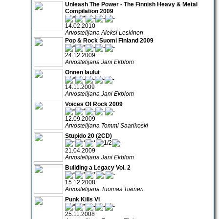
Unleash The Power - The Finnish Heavy & Metal
Compilation 2009
14.02.2010
Arvostelijana Aleksi Leskinen
Pop & Rock Suomi Finland 2009
24.12.2009
Arvostelijana Jani Ekblom
Onnen laulut
14.11.2009
Arvostelijana Jani Ekblom
Voices Of Rock 2009
12.09.2009
Arvostelijana Tommi Saarikoski
Stupido 20 (2CD)
21.04.2009
Arvostelijana Jani Ekblom
Building a Legacy Vol. 2
15.12.2008
Arvostelijana Tuomas Tiainen
Punk Kills VI
25.11.2008