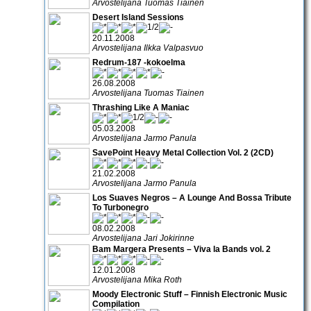
Arvostelijana Tuomas Tiainen
Desert Island Sessions
20.11.2008
Arvostelijana Ilkka Valpasvuo
Redrum-187 -kokoelma
26.08.2008
Arvostelijana Tuomas Tiainen
Thrashing Like A Maniac
05.03.2008
Arvostelijana Jarmo Panula
SavePoint Heavy Metal Collection Vol. 2 (2CD)
21.02.2008
Arvostelijana Jarmo Panula
Los Suaves Negros – A Lounge And Bossa Tribute
To Turbonegro
08.02.2008
Arvostelijana Jari Jokirinne
Bam Margera Presents – Viva la Bands vol. 2
12.01.2008
Arvostelijana Mika Roth
Moody Electronic Stuff – Finnish Electronic Music
Compilation