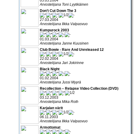
05.05.2004
Arvostelijana Toni Lyytikäinen
Don’t Cut Down The 3
27.03.2004
Arvostelijana Ilkka Valpasvuo
Kumpurock 2003
01.03.2004
Arvostelijana Janne Kuusinen
Club Bowie - Rare And Unreleased 12
22.02.2004
Arvostelijana Jari Jokirinne
Black Night
01.02.2004
Arvostelijana Jussi Myyrä
Recollection – Relapse Video Collection (DVD)
03.12.2003
Arvostelijana Mika Roth
Karjalan värit
06.11.2003
Arvostelijana Ilkka Valpasvuo
Armottomat