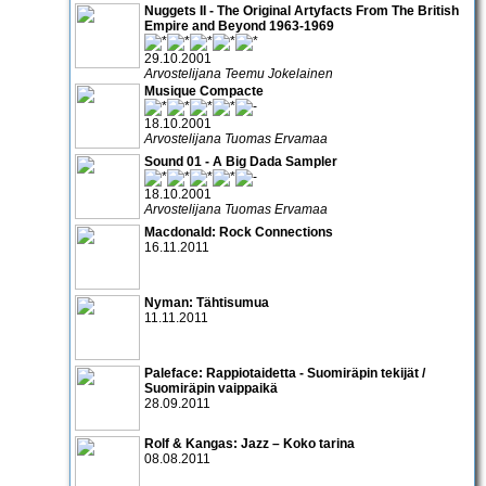
Nuggets II - The Original Artyfacts From The British
Empire and Beyond 1963-1969
29.10.2001
Arvostelijana Teemu Jokelainen
Musique Compacte
18.10.2001
Arvostelijana Tuomas Ervamaa
Sound 01 - A Big Dada Sampler
18.10.2001
Arvostelijana Tuomas Ervamaa
Macdonald: Rock Connections
16.11.2011
Nyman: Tähtisumua
11.11.2011
Paleface: Rappiotaidetta - Suomiräpin tekijät /
Suomiräpin vaippaikä
28.09.2011
Rolf & Kangas: Jazz – Koko tarina
08.08.2011