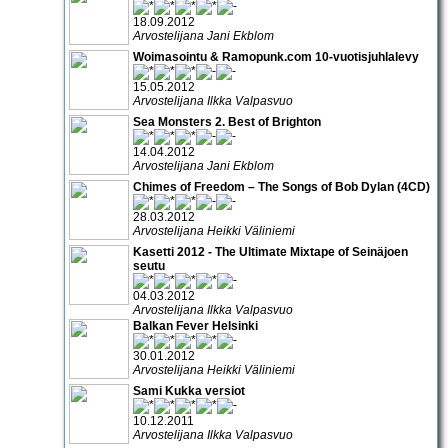
18.09.2012
Arvostelijana Jani Ekblom
Woimasointu & Ramopunk.com 10-vuotisjuhlalevy
15.05.2012
Arvostelijana Ilkka Valpasvuo
Sea Monsters 2. Best of Brighton
14.04.2012
Arvostelijana Jani Ekblom
Chimes of Freedom – The Songs of Bob Dylan (4CD)
28.03.2012
Arvostelijana Heikki Väliniemi
Kasetti 2012 - The Ultimate Mixtape of Seinäjoen
seutu
04.03.2012
Arvostelijana Ilkka Valpasvuo
Balkan Fever Helsinki
30.01.2012
Arvostelijana Heikki Väliniemi
Sami Kukka versiot
10.12.2011
Arvostelijana Ilkka Valpasvuo