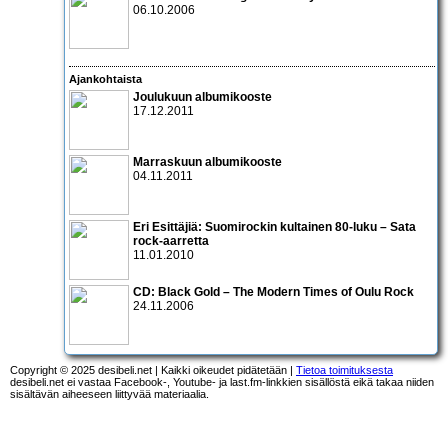
06.10.2006
Ajankohtaista
Joulukuun albumikooste
17.12.2011
Marraskuun albumikooste
04.11.2011
Eri Esittäjiä: Suomirockin kultainen 80-luku – Sata
rock-aarretta
11.01.2010
CD:
Black Gold – The Modern Times of Oulu Rock
24.11.2006
Copyright © 2025 desibeli.net | Kaikki oikeudet pidätetään |
Tietoa toimituksesta
desibeli.net ei vastaa Facebook-, Youtube- ja last.fm-linkkien sisällöstä eikä takaa niiden
sisältävän aiheeseen liittyvää materiaalia.