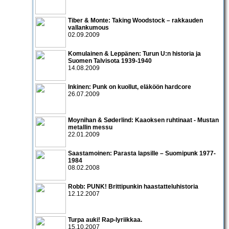
Tiber & Monte: Taking Woodstock – rakkauden
vallankumous
02.09.2009
Komulainen & Leppänen: Turun U:n historia ja
Suomen Talvisota 1939-1940
14.08.2009
Inkinen: Punk on kuollut, eläköön hardcore
26.07.2009
Moynihan & Søderlind: Kaaoksen ruhtinaat - Mustan
metallin messu
22.01.2009
Saastamoinen: Parasta lapsille – Suomipunk 1977-
1984
08.02.2008
Robb: PUNK! Brittipunkin haastatteluhistoria
12.12.2007
Turpa auki! Rap-lyriikkaa.
15.10.2007