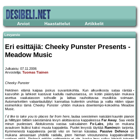
Arviot
Haastattelut
Artikkelit
Levyarvio
Eri esittäjiä: Cheeky Punster Presents -
Meadow Music
Julkaistu: 07.11.2006
Arvostelija:
Tuomas Tiainen
Cheeky Punster
Hektinen elämä kaipaa joskus suvantokohtia. Kun alkuviikosta sataa räntää
kasvoihin ja lahkeet kastuvat kadulla raahustaessa, on kotiin päästyään mukava
asettua vaakatasoon sohvalle ja laittaa rauhoittavaa musiikkia soimaan.
Automarkettien valaanlaululätyt kannattaa kuitenkin unohtaa ja valita niiden sijaan
esimerkiksi tämä Cheeky Punster -yhtiön mukava downtempo-kokoelma Meadow
Music.
I´d like to take you to places far from here
, laulaa seesteinen naisääni kauniin pianon
ja hillittyjen biittien säestämänä levyn aloittavassa kappaleessa
Far Away
. Saa viedä
minun puolestani. Aloituksesta vastaa saksalainen
Fx-Labs
, jolta on mukana
avauksen lisäksi kaksi muuta kappaletta. Puolet levystä täyttää
Ramirez
in tarjonta.
Kymmenestä kappaleesta peräti viisi on herran käsialaa.
Passive Defence
on
mukana ainoastaan yhdellä raidalla, joten hieman vinoutuneena kappalevalintoja
voidaan pitää. Sinänsä mitään valittamista ei ole, koska levy soljuu biisistä toiseen