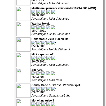
Arvostelijana Ilkka Valpasvuo
Miettinen - pieni rockhistoriikki 1979-2000 (4CD)
30.08.2011
Arvostelijana Ilkka Valpasvuo
Wanha Jokela
15.07.2011
Arvostelijana Antti Hurskainen
Rakastatko vielä kun on ilta
05.06.2011
Arvostelijana Heikki Väliniemi
Mitä vapaus on?
26.05.2011
Arvostelijana Ilkka Valpasvuo
Sin-Atra
26.03.2011
Arvostelijana Mika Roth
Candy Cane & Oranssi Pazuzu -split
03.02.2011
Arvostelijana Samuli Ala-Lahti
Monelt ne tulee II