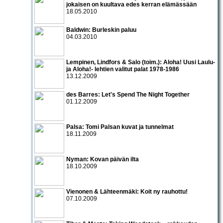
jokaisen on kuultava edes kerran elämässään
18.05.2010
Baldwin: Burleskin paluu
04.03.2010
Lempinen, Lindfors & Salo (toim.): Aloha! Uusi Laulu-
ja Aloha!- lehtien valitut palat 1978-1986
13.12.2009
des Barres: Let's Spend The Night Together
01.12.2009
Palsa: Tomi Palsan kuvat ja tunnelmat
18.11.2009
Nyman: Kovan päivän ilta
18.10.2009
Vienonen & Lähteenmäki: Koit ny rauhottu!
07.10.2009