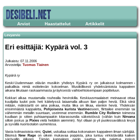
Arviot
Haastattelut
Artikkelit
Levyarvio
Eri esittäjiä: Kypärä vol. 3
Julkaistu: 07.11.2006
Arvostelija:
Tuomas Tiainen
Kypärä ry
Keski-Uudenmaan elävän musiikin yhdistys Kypärä ry on julkaissut kolmannen
paikallisia nimiä esittelevän kokoelman. Musiikillisesti yhdeksäntoista kappaleen
aikana liikutaan raskaammasta jyräyksestä vaihtoehtoisempaan popitteluun.
Kokkari alkaa muutamalla rouhealla hevirokilla. Keskiuusmaalaiset meinaavat ottaa
kuulijalta luulot pois heti kättelyssä lataamalla alkuun liian paljon heviä. Eikä siinä
mitään, mäkistartti on aina poikaa, mutta liika on liikaa, etenkin heviä. Yhdeksän
ensimmäistä kappaletta,
Pohjoisesta kurista
Vastine
eseen, flirttailee enemmän tai
vähemmän metallin suuntaan, useimmat enemmän.
Rumble City Rollers
in toimesta
kuullaan jo sitten puhtaampaakin kitarasoundia säkeistössä (vähän kuin
Nirvana
silloin joskus ja
Pixies
vielä heitäkin aiemmin). Nyt ollaan jo yli puolessavälissä levyä
ja syvällä nuorisotalon uumenissa.
Vasta kolmastoista nimi,
Quiet
, uskaltaa soittaa kokonaisen kappaleen ilman särkijää.
Biisinsä
New Rage
on oikein mukavaa poppista, joka tuntuu virkistävältä kaiken
särövallin jälkeen. Tämän kappaleen pariin saattaa tulla palattua joskus