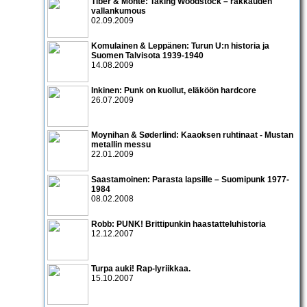
Tiber & Monte: Taking Woodstock – rakkauden
vallankumous
02.09.2009
Komulainen & Leppänen: Turun U:n historia ja
Suomen Talvisota 1939-1940
14.08.2009
Inkinen: Punk on kuollut, eläköön hardcore
26.07.2009
Moynihan & Søderlind: Kaaoksen ruhtinaat - Mustan
metallin messu
22.01.2009
Saastamoinen: Parasta lapsille – Suomipunk 1977-
1984
08.02.2008
Robb: PUNK! Brittipunkin haastatteluhistoria
12.12.2007
Turpa auki! Rap-lyriikkaa.
15.10.2007