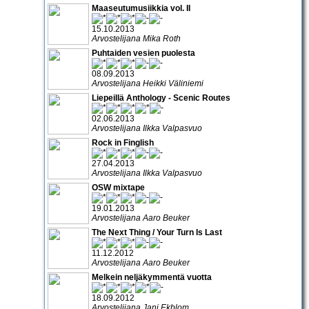
Maaseutumusiikkia vol. II
15.10.2013
Arvostelijana Mika Roth
Puhtaiden vesien puolesta
08.09.2013
Arvostelijana Heikki Väliniemi
Liepeillä Anthology - Scenic Routes
02.06.2013
Arvostelijana Ilkka Valpasvuo
Rock in Finglish
27.04.2013
Arvostelijana Ilkka Valpasvuo
OSW mixtape
19.01.2013
Arvostelijana Aaro Beuker
The Next Thing / Your Turn Is Last
11.12.2012
Arvostelijana Aaro Beuker
Melkein neljäkymmentä vuotta
18.09.2012
Arvostelijana Jani Ekblom