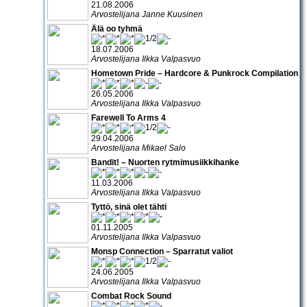
21.08.2006
Arvostelijana Janne Kuusinen
Älä oo tyhmä
18.07.2006
Arvostelijana Ilkka Valpasvuo
Hometown Pride – Hardcore & Punkrock Compilation
26.05.2006
Arvostelijana Ilkka Valpasvuo
Farewell To Arms 4
29.04.2006
Arvostelijana Mikael Salo
Bandit! – Nuorten rytmimusiikkihanke
11.03.2006
Arvostelijana Ilkka Valpasvuo
Tyttö, sinä olet tähti
01.11.2005
Arvostelijana Ilkka Valpasvuo
Monsp Connection – Sparratut valiot
24.06.2005
Arvostelijana Ilkka Valpasvuo
Combat Rock Sound