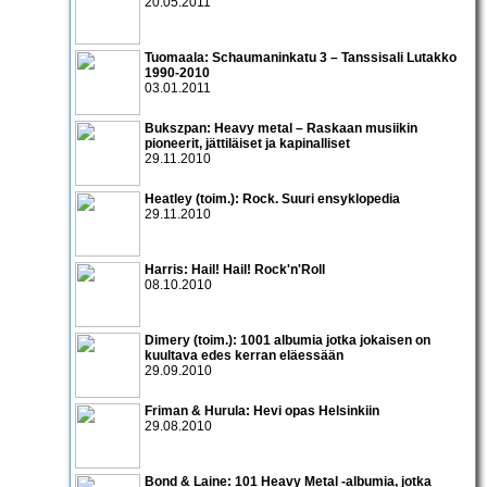
20.05.2011
Tuomaala: Schaumaninkatu 3 – Tanssisali Lutakko
1990­-2010
03.01.2011
Bukszpan: Heavy metal – Raskaan musiikin
pioneerit, jättiläiset ja kapinalliset
29.11.2010
Heatley (toim.): Rock. Suuri ensyklopedia
29.11.2010
Harris: Hail! Hail! Rock'n'Roll
08.10.2010
Dimery (toim.): 1001 albumia jotka jokaisen on
kuultava edes kerran eläessään
29.09.2010
Friman & Hurula: Hevi opas Helsinkiin
29.08.2010
Bond & Laine: 101 Heavy Metal -albumia, jotka