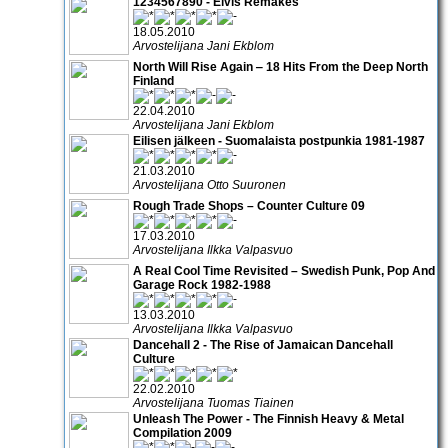
1234567890 - Elvis Remakes
18.05.2010
Arvostelijana Jani Ekblom
North Will Rise Again ‒ 18 Hits From the Deep North
Finland
22.04.2010
Arvostelijana Jani Ekblom
Eilisen jälkeen - Suomalaista postpunkia 1981-1987
21.03.2010
Arvostelijana Otto Suuronen
Rough Trade Shops – Counter Culture 09
17.03.2010
Arvostelijana Ilkka Valpasvuo
A Real Cool Time Revisited – Swedish Punk, Pop And
Garage Rock 1982-1988
13.03.2010
Arvostelijana Ilkka Valpasvuo
Dancehall 2 - The Rise of Jamaican Dancehall
Culture
22.02.2010
Arvostelijana Tuomas Tiainen
Unleash The Power - The Finnish Heavy & Metal
Compilation 2009