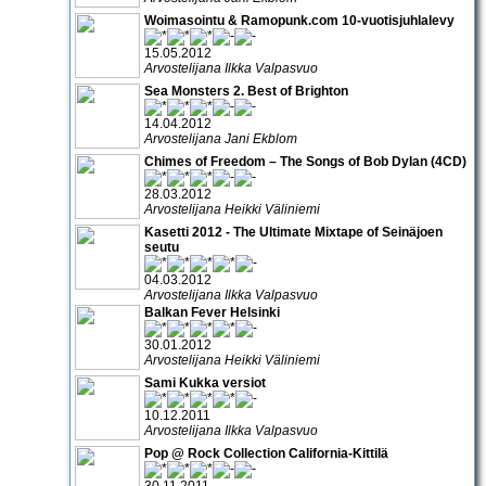
Woimasointu & Ramopunk.com 10-vuotisjuhlalevy
15.05.2012
Arvostelijana Ilkka Valpasvuo
Sea Monsters 2. Best of Brighton
14.04.2012
Arvostelijana Jani Ekblom
Chimes of Freedom – The Songs of Bob Dylan (4CD)
28.03.2012
Arvostelijana Heikki Väliniemi
Kasetti 2012 - The Ultimate Mixtape of Seinäjoen
seutu
04.03.2012
Arvostelijana Ilkka Valpasvuo
Balkan Fever Helsinki
30.01.2012
Arvostelijana Heikki Väliniemi
Sami Kukka versiot
10.12.2011
Arvostelijana Ilkka Valpasvuo
Pop @ Rock Collection California-Kittilä
30.11.2011