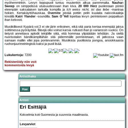
myöhemminkin. Levyn loppupuoli tuntuu muutenkin alkua paremmalta.
Nauha
n
Sweep
on simppelissä utuisuudessaan ihan kiva.
20 000 Herz
puolestaan pönkii
eteenpäin saksalaisen tarkalla kompilla ja
Ich weiss nicht, ist das liebe
-mantraa
hokien. Kertakäyttöhauskaa.
Overnite
pistää pottiin pelin kuulaita naisvokaaleja
kireällä
Katri Ylander
-soundilla.
Sam O´Yell
lopettaa levyn perinteiseen poppailuun
ihan kelvosti.
Musiikillisesti Kypärä vol.3 ei ole järin erikoinen, eikä sitä paria kertaa enempää jaksa
soittimessa pyöräyttää. Biisejä olisi voinut karsia rutkasti ihan jo varianssin vuoksi. On
tietysti annettava aplodit tekijöille siitä, että hommaa ylipäätään tehdään. Ja sieltä
nuorisotalon bändikämpiltähän sitä pidemmälle ponnistetaan, eli jatkossa vaan
samaan malliin ellei jopa pontevammin. Musiikista puolitoista pongoa, ansiokkaasta
ruohonjuurimeiningistä kaksi ja puoli lisää.
Lukukertoja:
7200
Rekisteröidy niin voit
kommentoida levyä
Artistihaku
Artisti
Eri Esittäjiä
Kokoelmia koti-Suomesta ja suuresta maailmasta.
Levyarviot