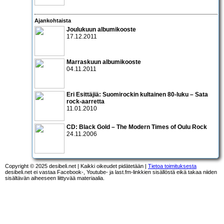
Ajankohtaista
Joulukuun albumikooste
17.12.2011
Marraskuun albumikooste
04.11.2011
Eri Esittäjiä: Suomirockin kultainen 80-luku – Sata
rock-aarretta
11.01.2010
CD:
Black Gold – The Modern Times of Oulu Rock
24.11.2006
Copyright © 2025 desibeli.net | Kaikki oikeudet pidätetään |
Tietoa toimituksesta
desibeli.net ei vastaa Facebook-, Youtube- ja last.fm-linkkien sisällöstä eikä takaa niiden
sisältävän aiheeseen liittyvää materiaalia.