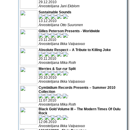
29.12.2010
Arvostelijana Jani Ekblom
Sustainable Sounds
13.12.2010
Arvostelijana Otto Suuronen
Gilles Peterson Presents - Worldwide
23.11.2010
Arvostelijana Ilkka Valpasvuo
Absolute Respect – A Tribute to Killing Joke
20.11.2010
Arvostelijana Mika Roth
Merries & Sur-rur Split
20.10.2010
Arvostelijana Ilkka Valpasvuo
Cymbidium Records Presents – Summer 2010
Collection
11.07.2010
Arvostelijana Mika Roth
Black Gold Volume III – The Modern Times Of Oulu
Rock
12.06.2010
Arvostelijana Ilkka Valpasvuo