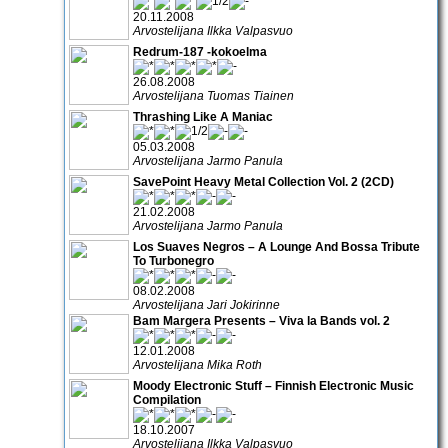
20.11.2008
Arvostelijana Ilkka Valpasvuo
Redrum-187 -kokoelma
26.08.2008
Arvostelijana Tuomas Tiainen
Thrashing Like A Maniac
05.03.2008
Arvostelijana Jarmo Panula
SavePoint Heavy Metal Collection Vol. 2 (2CD)
21.02.2008
Arvostelijana Jarmo Panula
Los Suaves Negros – A Lounge And Bossa Tribute
To Turbonegro
08.02.2008
Arvostelijana Jari Jokirinne
Bam Margera Presents – Viva la Bands vol. 2
12.01.2008
Arvostelijana Mika Roth
Moody Electronic Stuff – Finnish Electronic Music
Compilation
18.10.2007
Arvostelijana Ilkka Valpasvuo