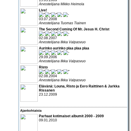
15.03.2009
Arvostelijana Mikko Heimola
Live!
03.07.2008
Arvostelijana Tuomas Tiainen
The Second Coming Of Mr. Jesus H. Christ
02.08.2007
Arvostelijana Ilkka Valpasvuo
Aurinko aurinko plaa plaa plaa
29.09.2006
Arvostelijana Ilkka Valpasvuo
Risto
02.08.2004
Arvostelijana Ilkka Valpasvuo
Elävänä:
Louna, Risto
ja
Eero Raittinen & Jarkka
Rissanen
23.12.2009
Ajankohtaista
Parhaat kotimaiset albumit 2000 - 2009
09.01.2010