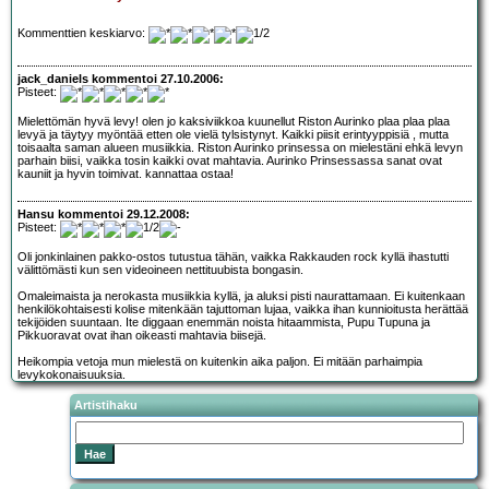
Kommenttien keskiarvo:
jack_daniels kommentoi 27.10.2006:
Pisteet:
Mielettömän hyvä levy! olen jo kaksiviikkoa kuunellut Riston Aurinko plaa plaa plaa
levyä ja täytyy myöntää etten ole vielä tylsistynyt. Kaikki piisit erintyyppisiä , mutta
toisaalta saman alueen musiikkia. Riston Aurinko prinsessa on mielestäni ehkä levyn
parhain biisi, vaikka tosin kaikki ovat mahtavia. Aurinko Prinsessassa sanat ovat
kauniit ja hyvin toimivat. kannattaa ostaa!
Hansu kommentoi 29.12.2008:
Pisteet:
Oli jonkinlainen pakko-ostos tutustua tähän, vaikka Rakkauden rock kyllä ihastutti
välittömästi kun sen videoineen nettituubista bongasin.
Omaleimaista ja nerokasta musiikkia kyllä, ja aluksi pisti naurattamaan. Ei kuitenkaan
henkilökohtaisesti kolise mitenkään tajuttoman lujaa, vaikka ihan kunnioitusta herättää
tekijöiden suuntaan. Ite diggaan enemmän noista hitaammista, Pupu Tupuna ja
Pikkuoravat ovat ihan oikeasti mahtavia biisejä.
Heikompia vetoja mun mielestä on kuitenkin aika paljon. Ei mitään parhaimpia
levykokonaisuuksia.
Artistihaku