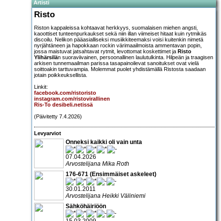
Artisti
Risto
Riston kappaleissa kohtaavat herkkyys, suomalaisen miehen angsti,
kaoottiset tunteenpurkaukset sekä niin illan viimeiset hitaat kuin rytmikäs
discoilu. Nelikon pääasialliseksi musiikkiteemaksi voisi kuitenkin nimetä
nyrjähtäneen ja hapokkaan rockin värimaailmoista ammentavan popin,
jossa maistuvat jatsahtavat rytmit, levottomat koskettimet ja
Risto
Ylihärsilä
n suoraviivainen, persoonallinen laulutulkinta. Hilpeän ja traagisen
arkisen tunnemaailman parissa tasapainoilevat sanoitukset ovat vielä
soittoakin tarttuvampia. Molemmat puolet yhdistämällä Ristosta saadaan
jotain poikkeuksellista.
Linkit:
facebook.com/ristoristo
instagram.com/ristovirallinen
Ris-To desibeli.netissä
(Päivitetty 7.4.2026)
Levyarviot
Onneksi kaikki oli vain unta
07.04.2026
Arvostelijana Mika Roth
176-671 (Ensimmäiset askeleet)
30.01.2011
Arvostelijana Heikki Väliniemi
Sähköhäiriöön