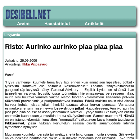
Arviot
Haastattelut
Artikkelit
Levyarvio
Risto: Aurinko aurinko plaa plaa plaa
Julkaistu: 29.09.2006
Arvostelija:
Ilkka Valpasvuo
Fonal
”Hyvä vanhempi, kuuntele tämä levy läpi ennen kuin annat sen lapsellesi. Jotkut
lyriikoista saattavat olla haitallisia kasvuikäiselle.” Lähinnä Yhdysvaltalaisissa
gangsteri-räp-levyissä nähty Parental Advisory – Explicit Lyrics on sinänsä ihan
tarpeellinen varoitus levystä, jossa työnnetään hieromasauvaa perseeseen hiljaa,
mutta olisi huutava vääryys väittää Riston tuoreen kakkoslevyn sisältävän pelkkää
räävitöntä provosointia ja puolipornahtavaa irstailua. Edellä mainittu onkin niitä ainoita
harvoja kohtia, joissa joillain ihmisillä saattaa alkaa korvat punottaa. Verrattuna
esimerkiksi ensimmäisen levyn
Levy-yhtiön jätkät
-kappaleeseen, Aurinko aurinko
plaa plaa plaa on itse asiassa yllättävänkin korrekti – yhtye tuntuu keskittyvän entistä
enemmän kauneuteen ja musiikin kautta säväyttämiseen. Samoin maestro Yli-Härsilä
on onnistunut tekemään jopa lähes ”normaalilta” vaikuttavan kuvankauniin tuutulaulun
Pikkuoravat
, jossa haikean keinuttelun seassa oleville sanamuodoille lähinnä
hymähtelee hymyillen.
Muutaman kuuntelun perästä tuli mietittyä, että hitto, onpas monta slovaria. Silti levyllä
on vauhdikasta paahtoa niin rokilla kuin diskolla meiningillä ihan riittävästi. Ehkä tämä