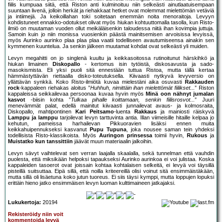
fiilis kumpuaa siitä, että Riston anti kulminoituu niin selkeästi ainutlaatuisempaan
suuntaan livenä, jolloin herkät ja riehakkaat hetket ovat molemmat mielettömän vetäviä
ja intiimejä. Ja keikoillahan toki soitetaan enemmän noita menoraitoja. Levyyn
kohdistuneet ennakko-odotukset olivat myös hiukan kohtuuttomalla tasolla, kun Risto-
ilmiö on muutaman vuoden ollut meikäläisenkin taloudessa niitä ihan kovimpia juttuja.
Samoin kuin jo niin monissa vuosienkin päästä mainitsemisen arvoisissa levyissä,
myös Aurinko aurinko plaa plaa plaa vaatii todelliseen avautumiseensa ainakin sen
kymmenen kuuntelua. Ja senkin jälkeen muutamat kohdat ovat selkeästi yli muiden.
Levyn megahitti on jo singlenä kuultu ja keikkasoitossa rutinoitunut härskihkö ja
hiukan limainen
Diskopallo
- kertomus isin tytöistä, diskosavusta ja sado-
masokismista. Eli yksi puoli sitä ennestään tuttua Ristoa, mutta tällä kertaa
hämmästyttävän riettaalla disko-toteutuksella. Kiivaasti nytkyvä levyversio on
yllättävän synkkä. Koko Risto-ilmiötä kuvaa mielestäni aika osuvasti
Rakkauden
rock
-kappaleen riehakas aloitus ”
Huhhuh, nimittäin ihan mielettömät fiilikset...
” Riston
kappaleissa seikkailevaa persoonaa kuvaa hyvin myös
Minä oon nähnyt jumalan
kasvot
-biisin kohta ”
Tulkaa pihalle koittamaan, senkin fiilisrosvot...
” Juuri
menevämmät palat, edellä mainitut kiivaasti junnailevat avaus- ja kolmosraita,
Diskopallo, mahtipontinen
Kari Peitsamo
-luenta
Rakkaus
ja mainiosti räiskyvä
Lamppu ja lamppu
tarjoilevat levyn tarttuvinta antia. Illan viimeisille hitaille kelpaa jo
kehutun, pameissa harhailevan Pikkuoravien lisäksi ennen muita
keikkahuipennukseksi kasvanut
Pupu Tupuna
, joka nousee saman tein yhdeksi
todellisista Risto-klassikoista. Myös
Auringon prinsessa
toimii hyvin,
Rukous
ja
Muistatko kun tanssittiin
jäävät muun materiaalin jalkoihin.
Levyn sävyt vaihtelevat sen verran laajalla skaalalla, sekä tunnelman että vauhdin
puolesta, että miksikään helpoksi tapaukseksi Aurinko aurinkoa ei voi julistaa. Koska
kappaleiden tasoerot ovat joissain kohtaa kohtalaisen selkeitä, ei levyä voi täysillä
pisteillä suitsuttaa. Eipä sillä, että noilla kriteereillä olisi voinut sitä ensimmäistäkään,
mutta sillä oli lisäetuna koko jutun tuoreus. Ei siis täysi kymppi, mutta loppujen lopuksi
erittäin hieno jatko ensimmäisen levyn luoman kulttimaineen jatkajaksi.
Lukukertoja:
20194
Rekisteröidy niin voit
kommentoida levyä