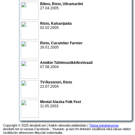
Bilmo
,
Risto
,
Ultramariini
27.04.2005
Risto
,
Kalsaripaita
02.02.2005
Risto
,
Cucumber Farmer
26.01.2005
Annikin Tähtimusiikkifestivaali
07.08.2004
TV-Resistori
,
Risto
22.07.2004
Mental Alaska Folk Fest
11.05.2003
Copyright © 2025 desibeli.net | Kaikki oikeudet pidätetään |
Tietoa toimituksesta
desibeli.net ei vastaa Facebook-, Youtube- ja last.fm-linkkien sisällöstä eikä takaa niiden
sisältävän aiheeseen liittyvää materiaalia.