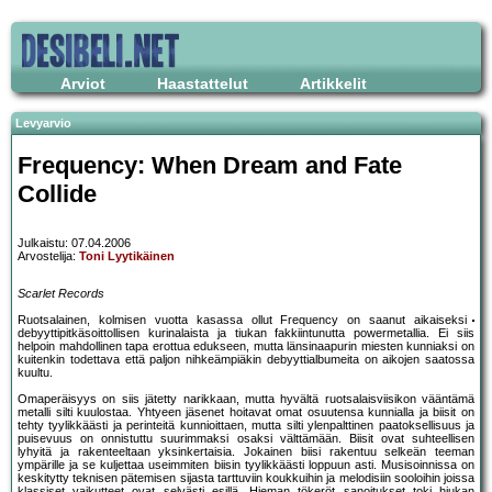
Arviot
Haastattelut
Artikkelit
Levyarvio
Frequency: When Dream and Fate
Collide
Julkaistu: 07.04.2006
Arvostelija:
Toni Lyytikäinen
Scarlet Records
Ruotsalainen, kolmisen vuotta kasassa ollut Frequency on saanut aikaiseksi
debyyttipitkäsoittollisen kurinalaista ja tiukan fakkiintunutta powermetallia. Ei siis
helpoin mahdollinen tapa erottua edukseen, mutta länsinaapurin miesten kunniaksi on
kuitenkin todettava että paljon nihkeämpiäkin debyyttialbumeita on aikojen saatossa
kuultu.
Omaperäisyys on siis jätetty narikkaan, mutta hyvältä ruotsalaisviisikon vääntämä
metalli silti kuulostaa. Yhtyeen jäsenet hoitavat omat osuutensa kunnialla ja biisit on
tehty tyylikkäästi ja perinteitä kunnioittaen, mutta silti ylenpalttinen paatoksellisuus ja
puisevuus on onnistuttu suurimmaksi osaksi välttämään. Biisit ovat suhteellisen
lyhyitä ja rakenteeltaan yksinkertaisia. Jokainen biisi rakentuu selkeän teeman
ympärille ja se kuljettaa useimmiten biisin tyylikkäästi loppuun asti. Musisoinnissa on
keskitytty teknisen pätemisen sijasta tarttuviin koukkuihin ja melodisiin sooloihin joissa
klassiset vaikutteet ovat selvästi esillä. Hieman tökeröt sanoitukset toki hiukan