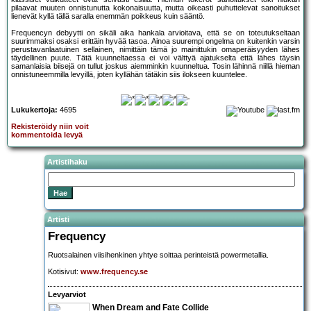
pilaavat muuten onnistunutta kokonaisuutta, mutta oikeasti puhuttelevat sanoitukset
lienevät kyllä tällä saralla enemmän poikkeus kuin sääntö.
Frequencyn debyytti on sikäli aika hankala arvioitava, että se on toteutukseltaan
suurimmaksi osaksi erittäin hyvää tasoa. Ainoa suurempi ongelma on kuitenkin varsin
perustavanlaatuinen sellainen, nimittäin tämä jo mainittukin omaperäisyyden lähes
täydellinen puute. Tätä kuunneltaessa ei voi välttyä ajatukselta että lähes täysin
samanlaisia biisejä on tullut joskus aiemminkin kuunneltua. Tosin lähinnä niillä hieman
onnistuneemmilla levyillä, joten kyllähän tätäkin siis ilokseen kuuntelee.
Lukukertoja:
4695
Rekisteröidy niin voit
kommentoida levyä
Artistihaku
Artisti
Frequency
Ruotsalainen viisihenkinen yhtye soittaa perinteistä powermetallia.
Kotisivut:
www.frequency.se
Levyarviot
When Dream and Fate Collide