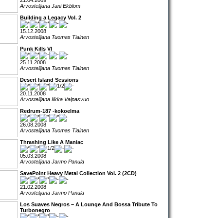
21.04.2009
Arvostelijana Jani Ekblom
Building a Legacy Vol. 2
15.12.2008
Arvostelijana Tuomas Tiainen
Punk Kills VI
25.11.2008
Arvostelijana Tuomas Tiainen
Desert Island Sessions
20.11.2008
Arvostelijana Ilkka Valpasvuo
Redrum-187 -kokoelma
26.08.2008
Arvostelijana Tuomas Tiainen
Thrashing Like A Maniac
05.03.2008
Arvostelijana Jarmo Panula
SavePoint Heavy Metal Collection Vol. 2 (2CD)
21.02.2008
Arvostelijana Jarmo Panula
Los Suaves Negros – A Lounge And Bossa Tribute To
Turbonegro