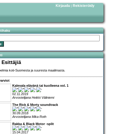
Kirjaudu
Rekisteröidy
|
stihaku
ti
 Esittäjiä
elmia koti-Suomesta ja suuresta maailmasta.
arviot
Kalevala elävänä tai kuolleena vol. 1
02.11.2019
Arvostelijana Heikki Väliniemi
The Rick & Morty soundtrack
30.09.2018
Arvostelijana Mika Roth
Rakka & Black Motor -split
15.04.2017