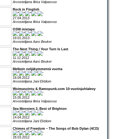
Arvostelijana Ilkka Valpasvuo
Rock in Finglish
27.04.2013
Arvostelijana Ilkka Valpasvuo
OSW mixtape
19.01.2013
Arvostelijana Aaro Beuker
The Next Thing / Your Turn Is Last
11.12.2012
Arvostelijana Aaro Beuker
Melkein neljäkymmentä vuotta
18.09.2012
Arvostelijana Jani Ekblom
Woimasointu & Ramopunk.com 10-vuotisjuhlalevy
15.05.2012
Arvostelijana Ilkka Valpasvuo
Sea Monsters 2. Best of Brighton
14.04.2012
Arvostelijana Jani Ekblom
Chimes of Freedom – The Songs of Bob Dylan (4CD)
28.03.2012