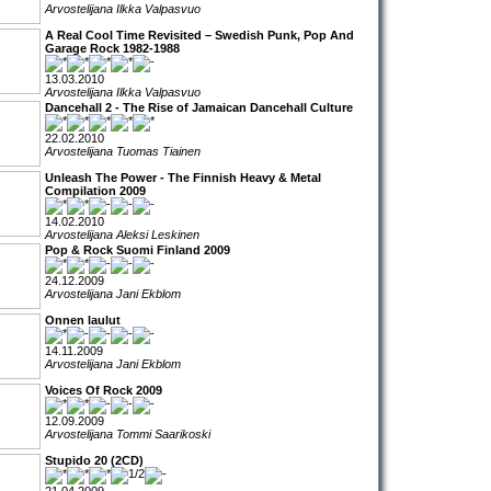
Arvostelijana Ilkka Valpasvuo
A Real Cool Time Revisited – Swedish Punk, Pop And
Garage Rock 1982-1988
13.03.2010
Arvostelijana Ilkka Valpasvuo
Dancehall 2 - The Rise of Jamaican Dancehall Culture
22.02.2010
Arvostelijana Tuomas Tiainen
Unleash The Power - The Finnish Heavy & Metal
Compilation 2009
14.02.2010
Arvostelijana Aleksi Leskinen
Pop & Rock Suomi Finland 2009
24.12.2009
Arvostelijana Jani Ekblom
Onnen laulut
14.11.2009
Arvostelijana Jani Ekblom
Voices Of Rock 2009
12.09.2009
Arvostelijana Tommi Saarikoski
Stupido 20 (2CD)