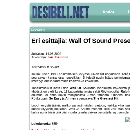
Arviot
H
Levyarvio
Eri esittäjiä: Wall Of Sound Prese
Julkaistu: 14.06.2002
Arvostelija:
Jari Jokirinne
Tellé/Wall Of Sound
Joulukuussa 1998 ensimmäisen levynsä julkaissut norjalainen Tellé
seuraavan kansanosan suosikiksi. Briteissä uusin lisäys pohjoismaise
ilmestyy labelia tarkemmin käsittelevä kokoelma.
Tanssimusiikin instituution
Wall Of Sound
in lisensoima kokoelma pa
yhtiöstä on vielä kyse. 11 kappaletta, joista sekä Röyksoppilla,
Ralph
edustus, ei anna kovin monipuolista kuvaa firmasta. Onneksi nä
Röyksoppin
So Easy
ja
Annie
n svengaava
The Greatest Hit
.
Loput levystä jäävät melko pahasti näiden varjoon, vaikka vika saat
suosikkityylieni joukkoon. Wall Of Sound Present Tellé vaikuttaa selk
kahta uutta biisiä tätä olisi muulla tavalla vaikea perustella, nyt sen ol
Lukukertoja:
8554