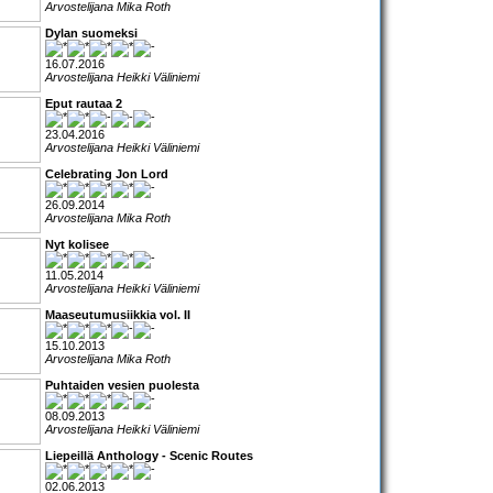
Arvostelijana Mika Roth
Dylan suomeksi
16.07.2016
Arvostelijana Heikki Väliniemi
Eput rautaa 2
23.04.2016
Arvostelijana Heikki Väliniemi
Celebrating Jon Lord
26.09.2014
Arvostelijana Mika Roth
Nyt kolisee
11.05.2014
Arvostelijana Heikki Väliniemi
Maaseutumusiikkia vol. II
15.10.2013
Arvostelijana Mika Roth
Puhtaiden vesien puolesta
08.09.2013
Arvostelijana Heikki Väliniemi
Liepeillä Anthology - Scenic Routes
02.06.2013