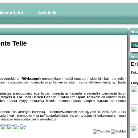
aastattelut
Artikkelit
Arti
nts Tellé
Artis
Eri
Koko
-levymerkki on
Röyksopp
in menestyksen myötä noussut muidenkin kuin trendejä
en cooliuteen on huomioitu jo jonkin aikaa sitten, mutta yllättäen vasta nyt täällä
Levy
ljastaa armottomasti että hyvin nuoresta ja kapealla arsenaalilla toimivasta levy-
 Mayers & The Jack Herren Band
illa,
Erot
illa että
Bjorn Torske
lla on kahden biisin
iden seasta löytyy muutamia helmiä; eritoten upean samplen varaan rakennettu
tanee olla arvioijan korvissa – elektrovivahteinen perusjyystö ei vieläkään kuulu
eästi vain promootio – ja puffaustarkoituksia varten työstetyltä kokoelmalta. Ilman
emassaolo lienee jotakuinkin oikeutettua.