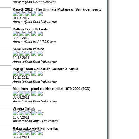
Arvostelijana Heikki Väliniemi
Kasetti 2012 - The Ultimate Mixtape of Seinäjoen seutu
04.03.2012
Arvostelijana Ilkka Valpasvuo
Balkan Fever Helsinki
30.01.2012
Arvostelijana Heikki Väliniemi
Sami Kukka versiot
10.12.2011
Arvostelijana Ilkka Valpasvuo
Pop @ Rock Collection California-Kittilä
30.11.2011
Arvostelijana Ilkka Valpasvuo
Miettinen - pieni rockhistoriikki 1979-2000 (4CD)
30.08.2011
Arvostelijana Ilkka Valpasvuo
Wanha Jokela
15.07.2011
Arvostelijana Antti Hurskainen
Rakastatko vielä kun on ilta
05.06.2011