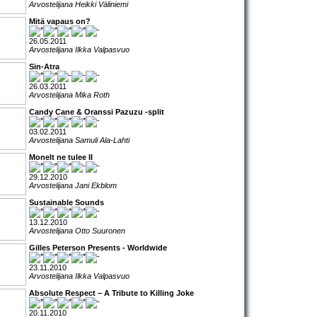
Arvostelijana Heikki Väliniemi
Mitä vapaus on?
26.05.2011
Arvostelijana Ilkka Valpasvuo
Sin-Atra
26.03.2011
Arvostelijana Mika Roth
Candy Cane & Oranssi Pazuzu -split
03.02.2011
Arvostelijana Samuli Ala-Lahti
Monelt ne tulee II
29.12.2010
Arvostelijana Jani Ekblom
Sustainable Sounds
13.12.2010
Arvostelijana Otto Suuronen
Gilles Peterson Presents - Worldwide
23.11.2010
Arvostelijana Ilkka Valpasvuo
Absolute Respect – A Tribute to Killing Joke
20.11.2010