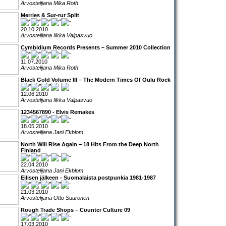
Arvostelijana Mika Roth
Merries & Sur-rur Split
20.10.2010
Arvostelijana Ilkka Valpasvuo
Cymbidium Records Presents – Summer 2010 Collection
11.07.2010
Arvostelijana Mika Roth
Black Gold Volume III – The Modern Times Of Oulu Rock
12.06.2010
Arvostelijana Ilkka Valpasvuo
1234567890 - Elvis Remakes
18.05.2010
Arvostelijana Jani Ekblom
North Will Rise Again ‒ 18 Hits From the Deep North
Finland
22.04.2010
Arvostelijana Jani Ekblom
Eilisen jälkeen - Suomalaista postpunkia 1981-1987
21.03.2010
Arvostelijana Otto Suuronen
Rough Trade Shops – Counter Culture 09
17.03.2010