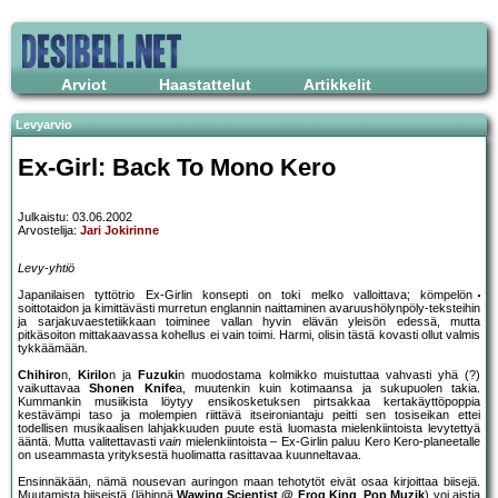
Arviot
Haastattelut
Artikkelit
Levyarvio
Ex-Girl: Back To Mono Kero
Julkaistu: 03.06.2002
Arvostelija:
Jari Jokirinne
Levy-yhtiö
Japanilaisen tyttötrio Ex-Girlin konsepti on toki melko valloittava; kömpelön
soittotaidon ja kimittävästi murretun englannin naittaminen avaruushölynpöly-teksteihin
ja sarjakuvaestetiikkaan toiminee vallan hyvin elävän yleisön edessä, mutta
pitkäsoiton mittakaavassa kohellus ei vain toimi. Harmi, olisin tästä kovasti ollut valmis
tykkäämään.
Chihiro
n,
Kirilo
n ja
Fuzuki
n muodostama kolmikko muistuttaa vahvasti yhä (?)
vaikuttavaa
Shonen Knife
a, muutenkin kuin kotimaansa ja sukupuolen takia.
Kummankin musiikista löytyy ensikosketuksen pirtsakkaa kertakäyttöpoppia
kestävämpi taso ja molempien riittävä itseironiantaju peitti sen tosiseikan ettei
todellisen musikaalisen lahjakkuuden puute estä luomasta mielenkiintoista levytettyä
ääntä. Mutta valitettavasti
vain
mielenkiintoista – Ex-Girlin paluu Kero Kero-planeetalle
on useammasta yrityksestä huolimatta rasittavaa kuunneltavaa.
Ensinnäkään, nämä nousevan auringon maan tehotytöt eivät osaa kirjoittaa biisejä.
Muutamista biiseistä (lähinnä
Wawing Scientist @ Frog King
,
Pop Muzik
) voi aistia