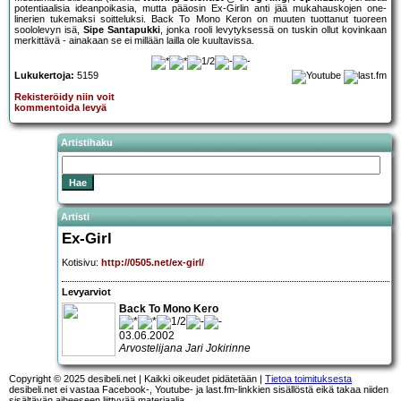
potentiaalisia ideanpoikasia, mutta pääosin Ex-Girlin anti jää mukahauskojen one-
linerien tukemaksi soitteluksi. Back To Mono Keron on muuten tuottanut tuoreen
soololevyn isä,
Sipe Santapukki
, jonka rooli levytyksessä on tuskin ollut kovinkaan
merkittävä - ainakaan se ei millään lailla ole kuultavissa.
Lukukertoja:
5159
Rekisteröidy niin voit
kommentoida levyä
Artistihaku
Artisti
Ex-Girl
Kotisivu:
http://0505.net/ex-girl/
Levyarviot
Back To Mono Kero
03.06.2002
Arvostelijana Jari Jokirinne
Copyright © 2025 desibeli.net | Kaikki oikeudet pidätetään |
Tietoa toimituksesta
desibeli.net ei vastaa Facebook-, Youtube- ja last.fm-linkkien sisällöstä eikä takaa niiden
sisältävän aiheeseen liittyvää materiaalia.