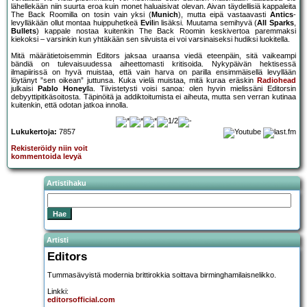
lähellekään niin suurta eroa kuin monet haluaisivat olevan. Aivan täydellisiä kappaleita
The Back Roomilla on tosin vain yksi (
Munich
), mutta eipä vastaavasti
Antics
-
levylläkään ollut montaa huippuhetkeä
Evil
in lisäksi. Muutama semihyvä (
All Sparks
,
Bullets
) kappale nostaa kuitenkin The Back Roomin keskivertoa paremmaksi
kiekoksi – varsinkin kun yhtäkään sen siivuista ei voi varsinaiseksi hudiksi luokitella.
Mitä määrätietoisemmin Editors jaksaa uraansa viedä eteenpäin, sitä vaikeampi
bändiä on tulevaisuudessa aiheettomasti kritisoida. Nykypäivän hektisessä
ilmapiirissä on hyvä muistaa, että vain harva on parilla ensimmäisellä levyllään
löytänyt ”sen oikean” juttunsa. Kuka vielä muistaa, mitä kuraa eräskin
Radiohead
julkaisi
Pablo Honey
lla. Tiivistetysti voisi sanoa: olen hyvin mielissäni Editorsin
debyyttipitkäsoitosta. Täpinöitä ja addiktoitumista ei aiheuta, mutta sen verran kutinaa
kuitenkin, että odotan jatkoa innolla.
Lukukertoja:
7857
Rekisteröidy niin voit
kommentoida levyä
Artistihaku
Artisti
Editors
Tummasävyistä modernia brittirokkia soittava birminghamilaisnelikko.
Linkki:
editorsofficial.com