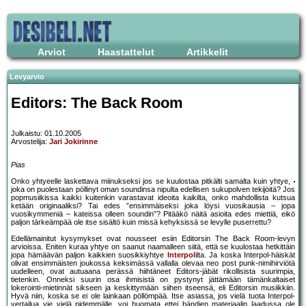
Arviot
Haastattelut
Artikkelit
Levyarvio
Editors: The Back Room
Julkaistu: 01.10.2005
Arvostelija:
Jari Jokirinne
Pias
Onko yhtyeelle laskettava miinukseksi jos se kuulostaa pitkälti samalta kuin yhtye,
joka on puolestaan pöllinyt oman soundinsa nipulta edellisen sukupolven tekijöitä? Jos
popmusiikissa kaikki kuitenkin varastavat ideoita kaikilta, onko mahdollista kutsua
ketään originaaliksi? Tai edes ”ensimmäiseksi joka löysi vuosikausia – jopa
vuosikymmeniä – kateissa olleen soundin”? Pitääkö näitä asioita edes miettiä, eikö
paljon tärkeämpää ole itse sisältö kuin missä kehyksissä se levylle puserrettu?
Edellämainitut kysymykset ovat nousseet esiin Editorsin The Back Room-levyn
arvioissa. Eniten kuraa yhtye on saanut naamalleen siitä, että se kuulostaa hetkittäin
jopa hämäävän paljon kaikkien suosikkiyhtye
Interpol
ilta. Ja koska Interpol-häiskät
olivat ensimmäisten joukossa keksimässä vallalla olevaa neo post punk-nimihirviötä
uudelleen, ovat autuaana perässä hiihtäneet Editors-jäbät rikollisista suurimpia,
tietenkin. Onneksi suurin osa ihmisistä on pystynyt jättämään tämänkaltaiset
lokerointi-mietinnät sikseen ja keskittymään siihen itseensä, eli Editorsin musiikkiin.
Hyvä niin, koska se ei ole lainkaan pöllömpää. Itse asiassa, jos vielä tuota Interpol-
vertailua vie vielä pidemmälle, voi huomata ettei bändien materiaalin laadussa ole