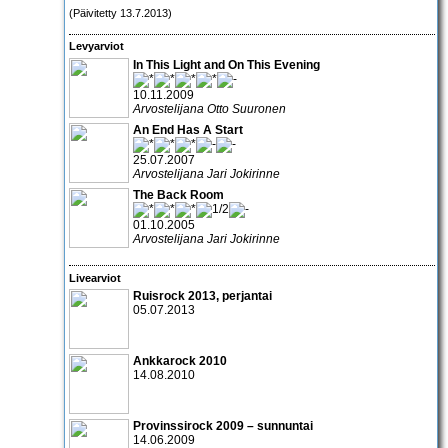
(Päivitetty 13.7.2013)
Levyarviot
In This Light and On This Evening
10.11.2009
Arvostelijana Otto Suuronen
An End Has A Start
25.07.2007
Arvostelijana Jari Jokirinne
The Back Room
01.10.2005
Arvostelijana Jari Jokirinne
Livearviot
Ruisrock 2013
, perjantai
05.07.2013
Ankkarock 2010
14.08.2010
Provinssirock 2009 – sunnuntai
14.06.2009