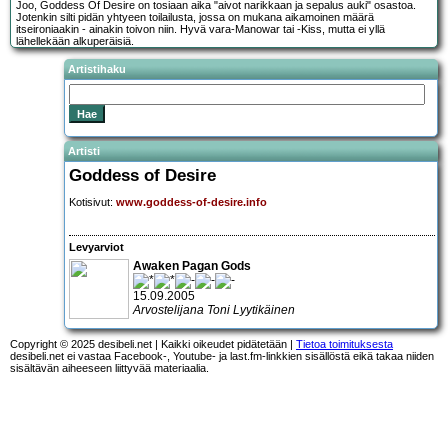
Joo, Goddess Of Desire on tosiaan aika "aivot narikkaan ja sepalus auki" osastoa.
Jotenkin silti pidän yhtyeen toilailusta, jossa on mukana aikamoinen määrä
itseironiaakin - ainakin toivon niin. Hyvä vara-Manowar tai -Kiss, mutta ei yllä
lähellekään alkuperäisiä.
Artistihaku
Artisti
Goddess of Desire
Kotisivut:
www.goddess-of-desire.info
Levyarviot
Awaken Pagan Gods
15.09.2005
Arvostelijana Toni Lyytikäinen
Copyright © 2025 desibeli.net | Kaikki oikeudet pidätetään |
Tietoa toimituksesta
desibeli.net ei vastaa Facebook-, Youtube- ja last.fm-linkkien sisällöstä eikä takaa niiden
sisältävän aiheeseen liittyvää materiaalia.