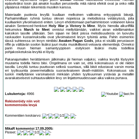
epäselväksi tosin jää ainakin kuullun perusteella mitä nämä efektit ovat ja onko niillä
ylipäänsä mitään tekemistä musiikin kanssa.
Materiaalin puolesta levyllä kuullaan melkoinen valikoima erityyppisiä biisejä.
Parhaimmillaan ryhmä tuntuu olevan nopeissa ja melodisissa vetäisyissä, joita
kuullaankin ylivoimaisesti eniten. Levyn ehdottomaan parhaimmistoon voitaneen lukea
ainakin Sentenced-henkiset
Holy War
ja
Victory Is Mine
. Myös hienolla alkuriffillä
hekumoiva
March to Meet
onnistui miellyttämään, vaikkei aivan edellämainitun
kaksikon tasolle ylläkään. Sen sijaan ne biisit joissa melodisuudesta on luovuttu
raskauden kustannuksella ovat ylivoimaisesti levyn tylsintä antia. Pahin esimerkki
tässä suhteessa on levyn nimibiisi
Awaken Pagan Gods
, joka ei sisällä perustason
riffin ja välttävän soolon lisäksi juuri muita musiikillisesti vetoavia elementtejä. Onneksi
parin muun hieman samantyyppisen esityksen lisäksi muita todellisia
pohjakosketuksia levyltä ei löydy.
Pakanajumalien herättämisen jälkimaku jäi hieman valjuksi, vaikka levyltä löytyykin
muutama todella hieno biisi. Ongelmana on vain se, että kokonaisuus ei ole niiden
tasolla. Levyltä tuntuu puuttuvan selkeä suuntaus, sillä biisit edustavat varsin monia
eri tyylisuuntia powermetallista suoraviivaiseen death-mättöön. Kokonaisuus siis
tuskin miellyttänee varsinaisesti minkään yhden tyylisuunnan ystävää ja metalliin
avarakatseisesti suhtautuvallekin levy on linjattomuudessaan aika vaikea purtava.
Lukukertoja:
4966
Rekisteröidy niin voit
kommentoida levyä
Kommenttien keskiarvo:
MikaR kommentoi 17.09.2005:
Pisteet: