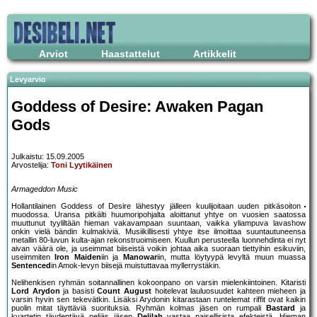
Arviot
Haastattelut
Artikkelit
Levyarvio
Goddess of Desire: Awaken Pagan
Gods
Julkaistu: 15.09.2005
Arvostelija:
Toni Lyytikäinen
Armageddon Music
Hollantilainen Goddess of Desire lähestyy jälleen kuulijoitaan uuden pitkäsoiton
muodossa. Uransa pitkälti huumoripohjalta aloittanut yhtye on vuosien saatossa
muuttunut tyyliltään hieman vakavampaan suuntaan, vaikka yliampuva lavashow
onkin vielä bändin kulmakiviä. Musiikillisesti yhtye itse ilmoittaa suuntautuneensa
metallin 80-luvun kulta-ajan rekonstruoimiseen. Kuullun perusteella luonnehdinta ei nyt
aivan väärä ole, ja useimmat biiseistä voikin johtaa aika suoraan tiettyihin esikuviin,
useimmiten
Iron Maiden
iin ja
Manowar
iin, mutta löytyypä levyltä muun muassa
Sentenced
in Amok-levyn biisejä muistuttavaa myllerrystäkin.
Nelihenkisen ryhmän soitannallinen kokoonpano on varsin mielenkiintoinen. Kitaristi
Lord Arydon
ja basisti
Count August
hoitelevat lauluosuudet kahteen mieheen ja
varsin hyvin sen tekevätkin. Lisäksi Arydonin kitarastaan runtelemat riffit ovat kaikin
puolin mitat täyttäviä suorituksia. Ryhmän kolmas jäsen on rumpali
Bastard
ja
kvartetin täydentävä neljäs jäsen
Delilah
vastaa naisellisista efekteistä. Hieman