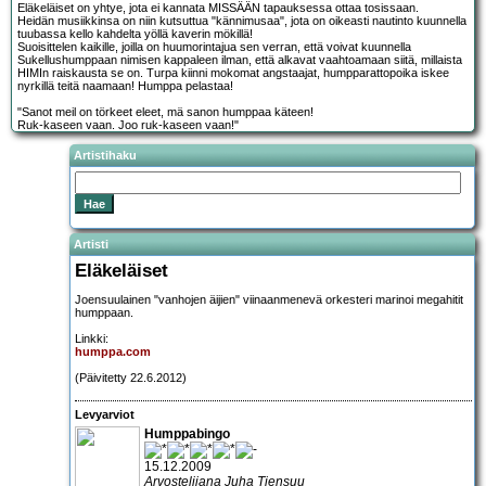
Eläkeläiset on yhtye, jota ei kannata MISSÄÄN tapauksessa ottaa tosissaan.
Heidän musiikkinsa on niin kutsuttua "kännimusaa", jota on oikeasti nautinto kuunnella
tuubassa kello kahdelta yöllä kaverin mökillä!
Suoisittelen kaikille, joilla on huumorintajua sen verran, että voivat kuunnella
Sukellushumppaan nimisen kappaleen ilman, että alkavat vaahtoamaan siitä, millaista
HIMIn raiskausta se on. Turpa kiinni mokomat angstaajat, humpparattopoika iskee
nyrkillä teitä naamaan! Humppa pelastaa!
"Sanot meil on törkeet eleet, mä sanon humppaa käteen!
Ruk-kaseen vaan. Joo ruk-kaseen vaan!"
Artistihaku
Artisti
Eläkeläiset
Joensuulainen "vanhojen äijien" viinaanmenevä orkesteri marinoi megahitit
humppaan.
Linkki:
humppa.com
(Päivitetty 22.6.2012)
Levyarviot
Humppabingo
15.12.2009
Arvostelijana Juha Tiensuu