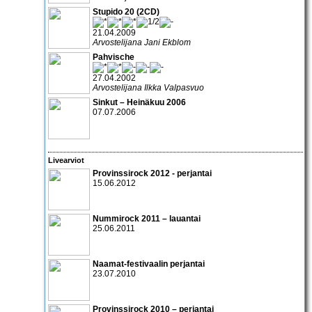
Stupido 20 (2CD)
21.04.2009
Arvostelijana Jani Ekblom
Pahvische
27.04.2002
Arvostelijana Ilkka Valpasvuo
Sinkut – Heinäkuu 2006
07.07.2006
Livearviot
Provinssirock 2012 - perjantai
15.06.2012
Nummirock 2011
– lauantai
25.06.2011
Naamat-festivaalin perjantai
23.07.2010
Provinssirock 2010 – perjantai