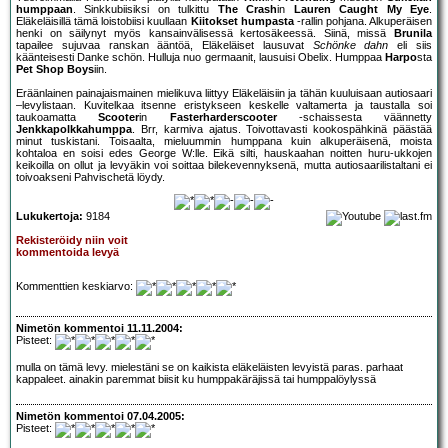
humppaan
. Sinkkubiisiksi on tulkittu
The Crash
in
Lauren Caught My Eye
.
Eläkeläisillä tämä loistobiisi kuullaan
Kiitokset humpasta
-rallin pohjana. Alkuperäisen
henki on säilynyt myös kansainvälisessä kertosäkeessä. Siinä, missä
Brunila
tapailee sujuvaa ranskan ääntöä, Eläkeläiset lausuvat
Schönke dahn
eli siis
käänteisesti Danke schön. Hulluja nuo germaanit, lausuisi Obelix. Humppaa
Harpo
sta
Pet Shop Boys
iin.
Eräänlainen painajaismainen mielikuva liittyy Eläkeläisiin ja tähän kuuluisaan autiosaari
–levylistaan. Kuvitelkaa itsenne eristykseen keskelle valtamerta ja taustalla soi
taukoamatta
Scooter
in
Fasterharderscooter
-schaissesta väännetty
Jenkkapolkkahumppa
. Brr, karmiva ajatus. Toivottavasti kookospähkinä päästää
minut tuskistani. Toisaalta, mieluummin humppana kuin alkuperäisenä, moista
kohtaloa en soisi edes George W:lle. Eikä silti, hauskaahan noitten huru-ukkojen
keikoilla on ollut ja levyäkin voi soittaa bilekevennyksenä, mutta autiosaarilistaltani ei
toivoakseni Pahvischetä löydy.
Lukukertoja:
9184
Rekisteröidy niin voit
kommentoida levyä
Kommenttien keskiarvo:
Nimetön kommentoi 11.11.2004:
Pisteet:
mulla on tämä levy. mielestäni se on kaikista eläkeläisten levyistä paras. parhaat
kappaleet. ainakin paremmat biisit ku humppakäräjissä tai humppalöylyssä
Nimetön kommentoi 07.04.2005:
Pisteet: