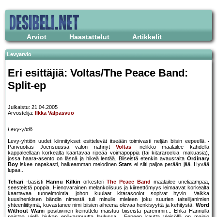
Arviot
Haastattelut
Artikkelit
Levyarvio
Eri esittäjiä: Voltas/The Peace Band:
Split-ep
Julkaistu: 21.04.2005
Arvostelija:
Ilkka Valpasvuo
Levy-yhtiö
Levy-yhtiön uudet kiinnitykset esittelevät itseään toimivasti neljän biisin eepeellä.
Parivuotias Joensuussa valon nähnyt
Voltas
-nelikko maalailee kahdella
kappaleellaan korkealta kaartavaa ripeää voimapoppia (tai kitararockia, makuasia),
jossa haara-asento on läsnä ja hikeä lentää. Biiseistä etenkin avausraita
Ordinary
Boy
iskee napakasti, haikeamman melodinen
Stars
ei silti paljoa perään jää. Hyvää
lupaa...
Tehari
-basisti
Hannu Kilkin
orkesteri
The Peace Band
maalailee uneliaampaa,
seesteistä poppia. Hienovarainen melankolisuus ja kiireettömyys leimaavat korkealta
kaartavaa tunnelmointia, johon kuulaat kitarasoolot sopivat hyvin. Vaikka
kuusihenkisen bändin nimestä tuli minulle mieleen joku suurien taiteilijanimien
yhteenliittymä, kuvastanee nimi biisien aiheena olevaa henkisyyttä ja kehitystä.
Word
Without War
in positiivinen keinuttelu maistuu biiseistä paremmin... Ehkä Hannulla
paistaa vielä hiukan epävarmuutta laulussa... Eepeen kautta yleisöllä on mainio