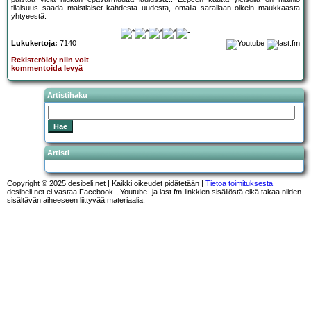
tilaisuus saada maistiaiset kahdesta uudesta, omalla sarallaan oikein maukkaasta
yhtyeestä.
Lukukertoja:
7140
Rekisteröidy niin voit
kommentoida levyä
Artistihaku
Artisti
Copyright © 2025 desibeli.net | Kaikki oikeudet pidätetään |
Tietoa toimituksesta
desibeli.net ei vastaa Facebook-, Youtube- ja last.fm-linkkien sisällöstä eikä takaa niiden
sisältävän aiheeseen liittyvää materiaalia.