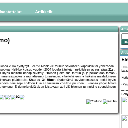
aastattelut
Artikkelit
Arti
emo)
Artis
El
 vuonna 2004 syntynyt Electric Monk vie touhun savuiseen kapakkiin tai yökerhoon,
Hels
potkua. Nelikko kutsuu vuoden 2004 lopulla äänitetyn nelibiisisen avausraitaa
21st
jazz
 myös mainittu bebop-revittely. Hikinen juoksutus tarttuu ja jo pelkästään tämän
 nimensä puolesta rauhallisempi tunnelmointi viheltelyineen ja haikeine maalailuineen.
Koti
elmoivan päätösraita
Shades Of Blue
n täydentämä levykokonaisuus potkii hyvin,
nevä ääni sopii soittoon kuin se kuuluisa voisilmä puuroon. Eväänsä yhtye hakee
(Päi
it tuoksuu. Ei demoilu vielä aivan loistavaan asti yllä hivenen tuhnuisine soundeineen,
Levy