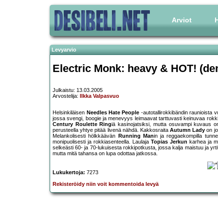
Arviot
H
Levyarvio
Electric Monk: heavy & HOT! (d
Julkaistu: 13.03.2005
Arvostelija:
Ilkka Valpasvuo
Helsinkiläisen
Needles Hate People
-autotallirokkibändin raunioista
jossa svengi, boogie ja menevyys leimaavat tarttuvasti keinuvaa rokki
Century Roulette Ring
iä kasinojatsiksi, mutta osuvampi kuvaus on
perusteella yhtye pitää livenä nähdä. Kakkosraita
Autumn Lady
on jo
Melankolisesti hölkkäävän
Running Man
in ja reggaekompilla tunn
monipuolisesti ja rokkiasenteella. Laulaja
Topias Jerkun
karhea ja me
selkeästi 60- ja 70-lukuisesta rokkipotkusta, jossa kalja maistuu ja yrt
mutta mitä tahansa on lupa odottaa jatkossa.
Lukukertoja:
7273
Rekisteröidy niin voit kommentoida levyä