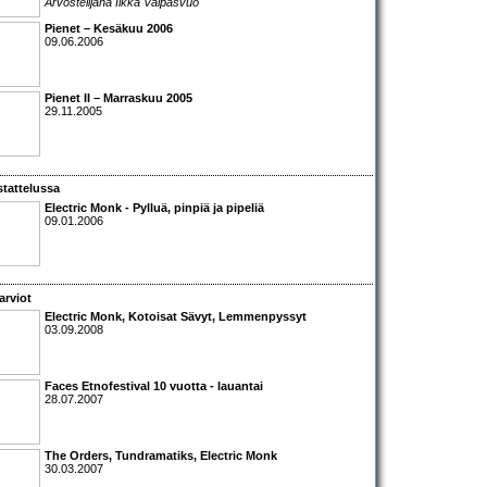
Arvostelijana Ilkka Valpasvuo
Pienet – Kesäkuu 2006
09.06.2006
Pienet II – Marraskuu 2005
29.11.2005
tattelussa
Electric Monk
- Pylluä, pinpiä ja pipeliä
09.01.2006
arviot
Electric Monk
,
Kotoisat Sävyt
,
Lemmenpyssyt
03.09.2008
Faces Etnofestival 10 vuotta
- lauantai
28.07.2007
The Orders, Tundramatiks, Electric Monk
30.03.2007