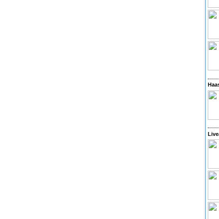
Haas
Live