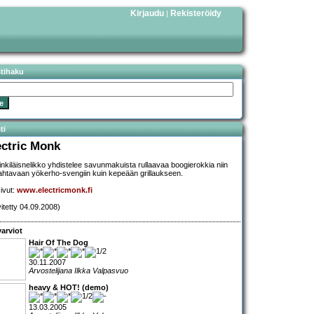
Kirjaudu
Rekisteröidy
|
stihaku
ti
ectric Monk
inkiläisnelikko yhdistelee savunmakuista rullaavaa boogierokkia niin
ahtavaan yökerho-svengiin kuin kepeään grillaukseen.
sivut:
www.electricmonk.fi
vitetty 04.09.2008)
arviot
Hair Of The Dog
30.11.2007
Arvostelijana Ilkka Valpasvuo
heavy & HOT! (demo)
13.03.2005