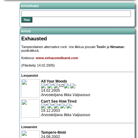
Artistihaku
Artisti
Exhausted
Tamperelainen alternative rock -trio liikkuu jossain
Tool
in ja
Nirvana
n
puolivälissä.
Kotisivut:
www.exhaustedband.com
(Päivitetty 14.02.2005)
Levyarviot
All Your Moods
14.02.2005
Arvostelijana Ilkka Valpasvuo
Can’t See How Tired
19.12.2003
Arvostelijana Ilkka Valpasvuo
Livearviot
Tampere-Ilmiö
24.08.2002