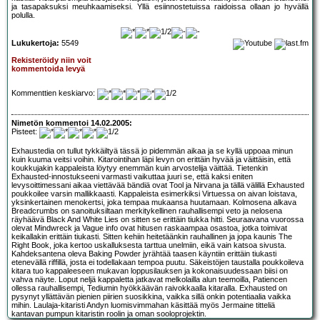
ja tasapaksuksi meuhkaamiseksi. Yllä esiinnostetuissa raidoissa ollaan jo hyvällä
polulla.
Lukukertoja:
5549
Rekisteröidy niin voit
kommentoida levyä
Kommenttien keskiarvo:
Nimetön kommentoi 14.02.2005:
Pisteet:
Exhaustedia on tullut tykkäiltyä tässä jo pidemmän aikaa ja se kyllä uppoaa minun
kuin kuuma veitsi voihin. Kitarointihan läpi levyn on erittäin hyvää ja väittäisin, että
koukkujakin kappaleista löytyy enemmän kuin arvostelija väittää. Tietenkin
Exhausted-innostukseeni varmasti vaikuttaa juuri se, että kaksi eniten
levysoittimessani aikaa viettävää bändiä ovat Tool ja Nirvana ja tällä välillä Exhausted
poukkoilee varsin mallikkaasti. Kappaleista esimerkiksi Virtuessa on aivan loistava,
yksinkertainen menokertsi, joka tempaa mukaansa huutamaan. Kolmosena alkava
Breadcrumbs on sanoituksiltaan merkitykellinen rauhallisempi veto ja nelosena
räyhäävä Black And White Lies on sitten se erittäin tiukka hitti. Seuraavana vuorossa
olevat Mindwreck ja Vague info ovat hitusen raskaampaa osastoa, jotka toimivat
keikallakin erittäin tiukasti. Sitten kehiin heitetäänkin rauhallinen ja jopa kaunis The
Right Book, joka kertoo uskalluksesta tarttua unelmiin, eikä vain katsoa sivusta.
Kahdeksantena oleva Baking Powder jyrähtää taasen käyntiin erittäin tiukasti
etenevällä riffillä, josta ei todellakaan tempoa puutu. Säkeistöjen taustalla poukkoileva
kitara tuo kappaleeseen mukavan loppusilauksen ja kokonaisuudessaan biisi on
vahva näyte. Loput neljä kappaletta jatkavat melkolailla alun teemoilla, Patiencen
ollessa rauhallisempi, Tediumin hyökkäävän raivokkaalla kitaralla. Exhausted on
pysynyt yllättävän pienien piirien suosikkina, vaikka sillä onkin potentiaalia vaikka
mihin. Laulaja-kitaristi Andyn luomisvimmahan käsittää myös Jermaine titteliä
kantavan pumpun kitaristin roolin ja oman sooloprojektin.