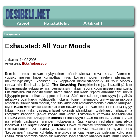
Arviot
Haastattelut
Artikkelit
Levyarvio
Exhausted: All Your Moods
Julkaistu: 14.02.2005
Arvostelija:
Ilkka Valpasvuo
Retroilu tuntuu olevan nykyhetken bändikuvioissa kova sana. Aiempien
vuosikymmenien linjoja kunnioittaa myös kolmen nuoren miehen alternative
rock/grunge-yhtye Exhausted. 12 kappaleen omakustannelevy All Your Moods
tarjoaa niin
Tool
maista jyrää,
The Smashing Pumpkins
in rujoja kitarariffejä kuin
Nirvana
maista vokaaliräyhyä, olematta silti mikään suora kopio mistään mainitusta.
Ensimmäinen hatunnosto triolle lähtee tähän niin kovin ”epämuodikkaaseen” rockin
lajityyppiin perusteellisesta uppoutumisesta. Särö, tunkkaisuus, menevyys ja tyylikäs
räkäisyys ovat kaikki kohtuudella mukana. Toinen hatunnosto täytyy pistää uskosta
omaan musiikkiin siinä määrin, että sitä lähdetään omakustanteena tuomaan kuulijoille.
Myös
Black And White Lies
in kaltaisen rullaavan ja tarttuvan biisin luomisesta täytyy
kiittää. Ikävä kyllä vastaavanlaiset oikeasti idearikkaat, tyylikkäästi rullaavat ja
kompaktit kappaleet jäävät levyllä liian vähiin. Esimerkiksi vetävällä bassokuviolla
kantava
Acquired Disappointments
ei menevyydestään huolimatta vakuuta, vaan
jää pitkälti pastissiksi grungen kulta-ajoista. Sitä vastoin rauhallisempaa alkua
tarjoilevat
The Right Book
ja
Patience
tuovat mukavasti ”rennompaa” ulottuvuutta
kokonaisuuteen. Silti säröä ja raskaasti etenevää maalailua ei hylätä edes
”kevyempien” raitojen kohdalla, energisyys ja jopa jyräävyys pidetään koko ajan
käsillä. Vielä parempia biisejä silti kaipaisin, jottei soitanto kääntyisi liiaksi puristukseksi