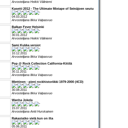
Arvostelijana Heikki Väliniemi
Kasetti 2012 - The Ultimate Mixtape of Seinäjoen seutu
04.03.2012
Arvostelijana Ilkka Valpasvuo
Balkan Fever Helsinki
30.01.2012
Arvostelijana Heikki Väliniemi
Sami Kukka versiot
10.12.2011
Arvostelijana Ilkka Valpasvuo
Pop @ Rock Collection California-Kittilä
30.11.2011
Arvostelijana Ilkka Valpasvuo
Miettinen - pieni rockhistoriikki 1979-2000 (4CD)
30.08.2011
Arvostelijana Ilkka Valpasvuo
Wanha Jokela
15.07.2011
Arvostelijana Antti Hurskainen
Rakastatko vielä kun on ilta
05.06.2011