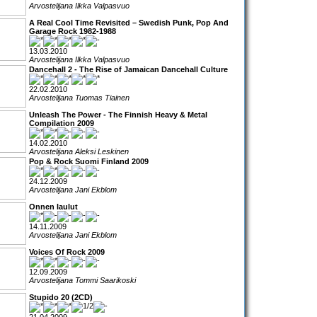
Arvostelijana Ilkka Valpasvuo
A Real Cool Time Revisited – Swedish Punk, Pop And
Garage Rock 1982-1988
13.03.2010
Arvostelijana Ilkka Valpasvuo
Dancehall 2 - The Rise of Jamaican Dancehall Culture
22.02.2010
Arvostelijana Tuomas Tiainen
Unleash The Power - The Finnish Heavy & Metal
Compilation 2009
14.02.2010
Arvostelijana Aleksi Leskinen
Pop & Rock Suomi Finland 2009
24.12.2009
Arvostelijana Jani Ekblom
Onnen laulut
14.11.2009
Arvostelijana Jani Ekblom
Voices Of Rock 2009
12.09.2009
Arvostelijana Tommi Saarikoski
Stupido 20 (2CD)