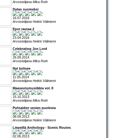
Arvostelijana Mika Roth
Dylan suomeksi
16.07.2016
Arvostelijana Heikki Väliniemi
Eput rautaa 2
23.04.2016
Arvostelijana Heikki Väliniemi
Celebrating Jon Lord
26.09.2014
Arvostelijana Mika Roth
Nyt kolisee
11.05.2014
Arvostelijana Heikki Väliniemi
Maaseutumusiikkia vol. II
15.10.2013
Arvostelijana Mika Roth
Puhtaiden vesien puolesta
08.09.2013
Arvostelijana Heikki Väliniemi
Liepeillä Anthology - Scenic Routes
02.06.2013