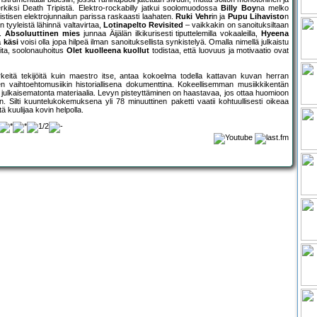
erkiksi Death Tripistä. Elektro-rockabilly jatkui soolomuodossa
Billy Boy
na melko
istisen elektrojunnailun parissa raskaasti laahaten.
Ruki Vehr
in ja
Pupu Lihavisto
n
tyyleistä lähinnä valtavirtaa,
Lotinapelto Revisited
– vaikkakin on sanoituksiltaan
a.
Absoluuttinen mies
junnaa Äijälän ilkikurisesti tiputtelemilla vokaaleilla,
Hyeena
 käsi
voisi olla jopa hilpeä ilman sanoituksellista synkistelyä. Omalla nimellä julkaistu
aita, soolonauhoitus
Olet kuolleena kuollut
todistaa, että luovuus ja motivaatio ovat
rkeitä tekijöitä kuin maestro itse, antaa kokoelma todella kattavan kuvan herran
 vaihtoehtomusiikin historiallisena dokumenttina. Kokeellisemman musiikkikentän
n julkaisematonta materiaalia. Levyn pisteyttäminen on haastavaa, jos ottaa huomioon
. Silti kuuntelukokemuksena yli 78 minuuttinen paketti vaatii kohtuullisesti oikeaa
tä kuulijaa kovin helpolla.