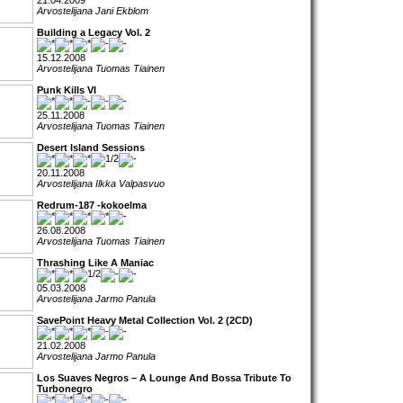
21.04.2009
Arvostelijana Jani Ekblom
Building a Legacy Vol. 2
15.12.2008
Arvostelijana Tuomas Tiainen
Punk Kills VI
25.11.2008
Arvostelijana Tuomas Tiainen
Desert Island Sessions
20.11.2008
Arvostelijana Ilkka Valpasvuo
Redrum-187 -kokoelma
26.08.2008
Arvostelijana Tuomas Tiainen
Thrashing Like A Maniac
05.03.2008
Arvostelijana Jarmo Panula
SavePoint Heavy Metal Collection Vol. 2 (2CD)
21.02.2008
Arvostelijana Jarmo Panula
Los Suaves Negros – A Lounge And Bossa Tribute To
Turbonegro