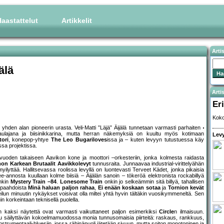
aastattelut
Artikkelit
Arti
älä
Artis
Eri
Koko
yhden alan pioneerin urasta. Veli-Matti ”Läjä” Äijälä tunnetaan varmasti parhaiten
ulajana ja biisinikkarina, mutta herran näkemyksiä on kuultu myös kotimaan
Levy
ori
, konepop-yhtye
The Leo Bugariloves
issa ja – kuten levyyn tutustuessa käy
sa projektissa.
5 vuoden takaiseen Aavikon kone ja moottori –orkesteriin, jonka kolmesta raidasta
on Karkean Brutaalit Aavikkolevyt
tunnusraita. Junnaavaa industrial-virittelyähän
ilyttää. Hallitsevassa roolissa levyllä on luontevasti Terveet Kädet, jonka pikaisia
annosta kuullaan kolme biisiä – Äijälän sanoin – tökeröä elektronista rockabillyä
enkin
Mystery Train –84
.
Lonesome Train
onkin jo selkeämmin sitä billyä, tahallisen
n paahdoista
Minä haluan paljon rahaa
,
Ei enään koskaan sotaa
ja
Tornion kevät
lun minuutin rykäykset voisivat olla miltei yhtä hyvin tältäkin vuosikymmeneltä. Sen
 korkeintaan teknisellä puolella.
in kaksi näytettä ovat varmasti vaikuttaneet paljon esimerkiksi
Circle
n ilmaisuun.
untuu säilyttävän kokoelmamuodossa monia tunnusomaisia piirteitä: raskaus, rankkuus,
strumentaali-bluesiin, jossa rähinäpuoli jätetään sivuun, mutta soiton monotoninen ja