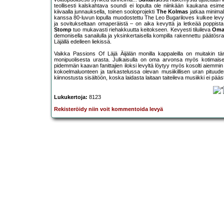
teollisesti kalskahtava soundi ei lopulta ole niinkään kaukana esim
kiivaalla junnauksella, toinen sooloprojekti
The Kolmas
jatkaa minimal
kanssa 80-luvun lopulla muodostettu The Leo Bugariloves kulkee levyn 
ja sovitukseltaan omaperäistä – on aika kevyttä ja letkeää poppist
Stomp
tuo mukavasti riehakkuutta keitokseen. Kevyesti tiluileva
Oma
demonisella sanailulla ja yksinkertaisella kompilla rakennettu päätösr
Läjällä edelleen liekissä.
Vaikka Passions Of Läjä Äijälän monilla kappaleilla on muitakin tä
monipuolisesta urasta. Julkaisulla on oma arvonsa myös kotimaisen
pidemmän kaavan fanittajien iloksi levyltä löytyy myös kosolti aiemmi
kokoelmaluonteen ja tarkastelussa olevan musiikillisen uran pituuden
kiinnostusta sisältöön, koska laidasta laitaan taiteileva musiikki ei pääs
Lukukertoja:
8123
Rekisteröidy niin voit kommentoida levyä