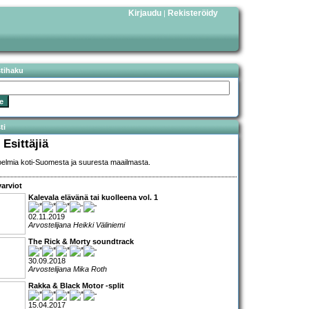
Kirjaudu
Rekisteröidy
|
stihaku
ti
 Esittäjiä
elmia koti-Suomesta ja suuresta maailmasta.
arviot
Kalevala elävänä tai kuolleena vol. 1
02.11.2019
Arvostelijana Heikki Väliniemi
The Rick & Morty soundtrack
30.09.2018
Arvostelijana Mika Roth
Rakka & Black Motor -split
15.04.2017