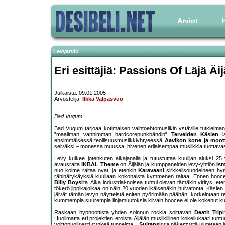
Arviot
H
Levyarvio
Eri esittäjiä: Passions Of Läjä Äij
Julkaistu: 09.01.2005
Arvostelija:
Ilkka Valpasvuo
Bad Vugum
Bad Vugum tarjoaa kotimaisen vaihtoehtomusiikin ystäville tutkielman 
”maailman vanhimman hardcorepunkbändin”
Terveiden Käsien
la
ensimmäisessä teollisuusmusiikkiyhtyeessä
Aavikon kone ja moott
selväksi – monessa muussa, hivenen erilaisempaa musiikkia tuottavas
Levy kulkee jotenkuten aikajanalla ja tutustuttaa kuulijan aluksi 2
avausraita
IKBAL Theme
on Äijälän ja kumppaneiden levy-yhtiön
Ism
nuo kolme raitaa ovat, ja etenkin
Karavaani
sirkkelisoundeineen hymy
rähinärykäyksiä kuullaan kokonaista kymmenen raitaa. Ennen hoocee-
Billy Boys
ilta. Aika industrial-noisea tuntui olevan tämäkin viritys, et
tökerö jippikajoikaa on näin 20 vuoden ikäisenäkin hulvatonta. Käsie
jäivät tämän levyn näytteistä eniten pyörimään päähän, korkeintaan rei
kummempia suurempia linjamuutoksia kiivain hoocee ei ole kokenut kuin
Raskaan hypnoottista yhden soinnun rockia soittavan
Death Trip
Huolimatta eri projektien eroista Äijälän musiikillinen kokeilukaari t
voittopuolisesti synkeä tunnelma...
Sultans
issa näkemystä ujutetaan in