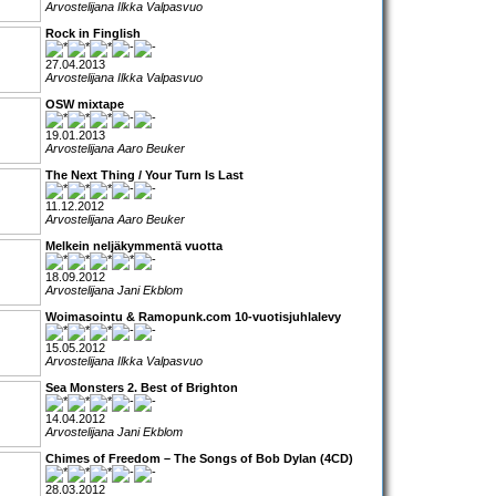
Arvostelijana Ilkka Valpasvuo
Rock in Finglish
27.04.2013
Arvostelijana Ilkka Valpasvuo
OSW mixtape
19.01.2013
Arvostelijana Aaro Beuker
The Next Thing / Your Turn Is Last
11.12.2012
Arvostelijana Aaro Beuker
Melkein neljäkymmentä vuotta
18.09.2012
Arvostelijana Jani Ekblom
Woimasointu & Ramopunk.com 10-vuotisjuhlalevy
15.05.2012
Arvostelijana Ilkka Valpasvuo
Sea Monsters 2. Best of Brighton
14.04.2012
Arvostelijana Jani Ekblom
Chimes of Freedom – The Songs of Bob Dylan (4CD)
28.03.2012