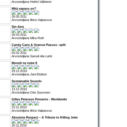
Arvostelijana Heikki Väliniemi
Mitä vapaus on?
26.05.2011
Arvostelijana Ilkka Valpasvuo
Sin-Atra
26.03.2011
Arvostelijana Mika Roth
Candy Cane & Oranssi Pazuzu -split
03.02.2011
Arvostelijana Samuli Ala-Lahti
Monelt ne tulee II
29.12.2010
Arvostelijana Jani Ekblom
Sustainable Sounds
13.12.2010
Arvostelijana Otto Suuronen
Gilles Peterson Presents - Worldwide
23.11.2010
Arvostelijana Ilkka Valpasvuo
Absolute Respect – A Tribute to Killing Joke
20.11.2010