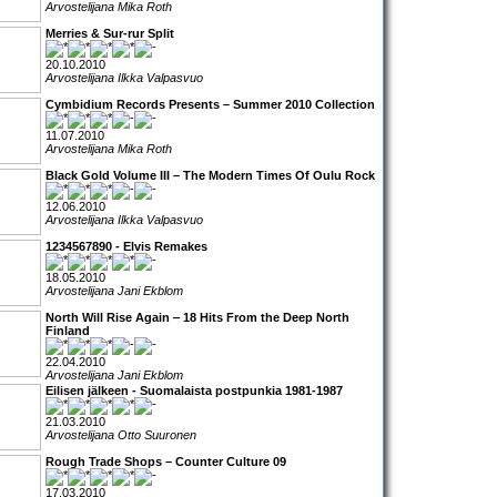
Arvostelijana Mika Roth
Merries & Sur-rur Split
20.10.2010
Arvostelijana Ilkka Valpasvuo
Cymbidium Records Presents – Summer 2010 Collection
11.07.2010
Arvostelijana Mika Roth
Black Gold Volume III – The Modern Times Of Oulu Rock
12.06.2010
Arvostelijana Ilkka Valpasvuo
1234567890 - Elvis Remakes
18.05.2010
Arvostelijana Jani Ekblom
North Will Rise Again ‒ 18 Hits From the Deep North
Finland
22.04.2010
Arvostelijana Jani Ekblom
Eilisen jälkeen - Suomalaista postpunkia 1981-1987
21.03.2010
Arvostelijana Otto Suuronen
Rough Trade Shops – Counter Culture 09
17.03.2010