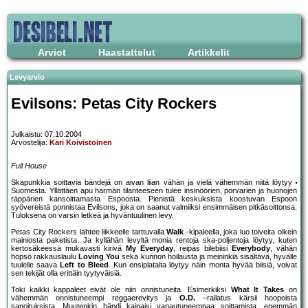
Arviot
Haastattelut
Artikkelit
Levyarvio
Evilsons: Petas City Rockers
Julkaistu: 07.10.2004
Arvostelija:
Kari Koivistoinen
Full House
Skapunkkia soittavia bändejä on aivan liian vähän ja vielä vähemmän niitä löytyy
Suomesta. Yllättäen apu härmän tilanteeseen tulee insinöörien, porvarien ja huonojen
räppärien kansoittamasta Espoosta. Pienistä keskuksista koostuvan Espoon
syövereistä ponnistaa Evilsons, joka on saanut valmiiksi ensimmäisen pitkäsoittonsa.
Tuloksena on varsin letkeä ja hyväntuulinen levy.
Petas City Rockers lähtee liikkeelle tarttuvalla
Walk
-kipaleella, joka luo toiveita oikein
mainiosta paketista. Ja kyllähän levyltä monia rentoja ska-poljentoja löytyy, kuten
kertosäkeessä mukavasti kirivä
My Everyday
, reipas bilebiisi
Everybody
, vähän
höpsö rakkauslaulu
Loving You
sekä kunnon hoilausta ja meininkiä sisältävä, hyvälle
tuulelle saava
Left to Bleed
. Kun ensiplatalta löytyy näin monta hyvää biisiä, voivat
sen tekijät olla erittäin tyytyväisiä.
Toki kaikki kappaleet eivät ole niin onnistuneita. Esimerkiksi
What It Takes
on
vähemmän onnistuneempi reggaerevitys ja
O.D.
–rallatus kärsii hoopoista
sanoituksista. Muutenkin bändi kaipaisi vapautuneempaa soittamista, enemmän