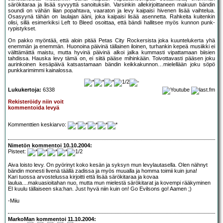
särökitaraa ja lisää syvyyttä sanoituksiin. Varsinkin allekirjoittaneen makuun bändin
soundi on vähän liian popahtava, vaaraton ja levy kaipaisi hivenen lisää vaihtelua.
Osasyynä tähän on laulajan ääni, joka kaipaisi lisää asennetta. Rahkeita kuitenkin
olisi, sillä esimerkiksi Left to Bleed osoittaa, että bändi hallitsee myös kunnon punk-
rypistykset.
On pakko myöntää, että aloin pitää Petas City Rockersista joka kuuntelukerta yhä
enemmän ja enemmän. Huonoina päivinä tällainen iloinen, turhankin kepeä musiikki ei
välttämättä maistu, mutta hyvinä päivinä alkoi jalka kummasti vipattamaan biisien
tahdissa. Hauska levy tämä on, ei siitä pääse mihinkään. Toivottavasti pääsen joku
aurinkoinen kesäpäivä katsastamaan bändin keikkakunnon…mielellään joku söpö
punkkarimimmi kainalossa.
Lukukertoja:
6338
Rekisteröidy niin voit
kommentoida levyä
Kommenttien keskiarvo:
Nimetön kommentoi 10.10.2004:
Pisteet:
Aiva loisto levy. On pyörinyt koko kesän ja syksyn mun levylautasella. Olen nähnyt
bändin monesti livenä täällä zadissa ja myös muualla ja homma toimii kuin juna!
Kari tuossa arvostelussa kirjoitti että lisää särökitaraa ja kovaa
laulua....makuasioitahan nuo, mutta mun mielestä särökitarat ja kovempi rääkyminen
EI kuulu tällaiseen ska:han. Just hyvä niin kuin on! Go Evilsons go! Aamen ;)
-Miiu
MarkoMan kommentoi 11.10.2004: