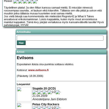
Pisteet:
Täydellinen platta! Ja olen Miiun kanssa samaal mieltä. Ei missään nimessä
rososempaa saundia...ei lauluun eikä kitaroihin. Tällaista sen olla pitää ja uskon että
muutkin jotka tällaista musaa kuuntelee ovat samaa mieltä.
Jos vielä biisejä saa kommentoida niin mielestäni Regrets42 ja What It Takes
ansaitsevat erikoismaininnan. Loisto kappaleita, kuten myös muut arvostelussa
mainitut kappaleet. Tämä levy pärjää vertailuissa myös kansainvälisellä tasolla! Hyvä
paholaispojat, HYVÄ!
Artistihaku
Artisti
Evilsons
Espoolainen iloista ska-punkkia soittava viisikko.
Kotisivut:
www.evilsons.fi
(Päivitetty 18.09.2006)
Levyarviot
Stupido 20 (2CD)
21.04.2009
Arvostelijana Jani Ekblom
Petas City Rockers