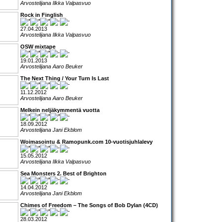
Arvostelijana Ilkka Valpasvuo
Rock in Finglish
27.04.2013
Arvostelijana Ilkka Valpasvuo
OSW mixtape
19.01.2013
Arvostelijana Aaro Beuker
The Next Thing / Your Turn Is Last
11.12.2012
Arvostelijana Aaro Beuker
Melkein neljäkymmentä vuotta
18.09.2012
Arvostelijana Jani Ekblom
Woimasointu & Ramopunk.com 10-vuotisjuhlalevy
15.05.2012
Arvostelijana Ilkka Valpasvuo
Sea Monsters 2. Best of Brighton
14.04.2012
Arvostelijana Jani Ekblom
Chimes of Freedom – The Songs of Bob Dylan (4CD)
28.03.2012