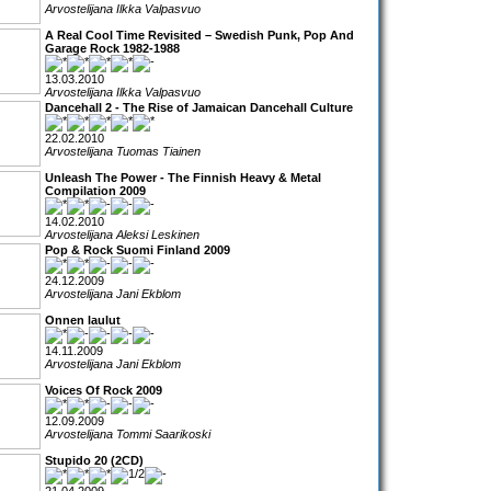
Arvostelijana Ilkka Valpasvuo
A Real Cool Time Revisited – Swedish Punk, Pop And
Garage Rock 1982-1988
13.03.2010
Arvostelijana Ilkka Valpasvuo
Dancehall 2 - The Rise of Jamaican Dancehall Culture
22.02.2010
Arvostelijana Tuomas Tiainen
Unleash The Power - The Finnish Heavy & Metal
Compilation 2009
14.02.2010
Arvostelijana Aleksi Leskinen
Pop & Rock Suomi Finland 2009
24.12.2009
Arvostelijana Jani Ekblom
Onnen laulut
14.11.2009
Arvostelijana Jani Ekblom
Voices Of Rock 2009
12.09.2009
Arvostelijana Tommi Saarikoski
Stupido 20 (2CD)