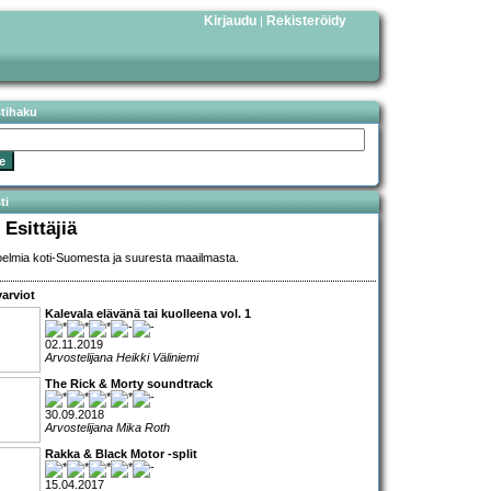
Kirjaudu
Rekisteröidy
|
stihaku
ti
 Esittäjiä
elmia koti-Suomesta ja suuresta maailmasta.
arviot
Kalevala elävänä tai kuolleena vol. 1
02.11.2019
Arvostelijana Heikki Väliniemi
The Rick & Morty soundtrack
30.09.2018
Arvostelijana Mika Roth
Rakka & Black Motor -split
15.04.2017