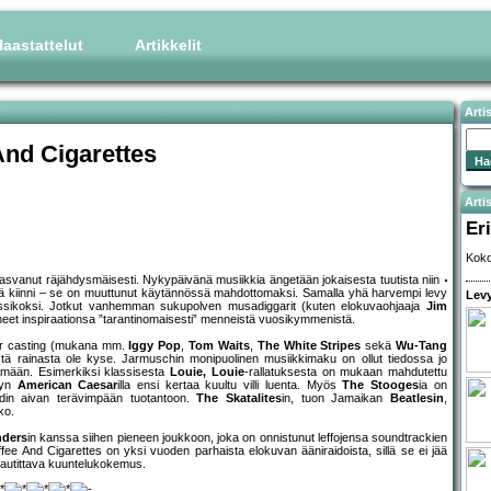
aastattelut
Artikkelit
Arti
And Cigarettes
Artis
Eri
Koko
svanut räjähdysmäisesti. Nykypäivänä musiikkia ängetään jokaisesta tuutista niin
estä kiinni – se on muuttunut käytännössä mahdottomaksi. Samalla yhä harvempi levy
Levy
lassikoksi. Jotkut vanhemman sukupolven musadiggarit (kuten elokuvaohjaaja
Jim
eet inspiraationsa ”tarantinomaisesti” menneistä vuosikymmenistä.
star casting (mukana mm.
Iggy Pop
,
Tom Waits
,
The White Stripes
sekä
Wu-Tang
äisestä rainasta ole kyse. Jarmuschin monipuolinen musiikkimaku on ollut tiedossa jo
ttämään. Esimerkiksi klassisesta
Louie, Louie
-rallatuksesta on mukaan mahdutettu
ggyn
American Caesar
illa ensi kertaa kuultu villi luenta. Myös
The Stooges
ia on
in aivan terävimpään tuotantoon.
The Skatalites
in, tuon Jamaikan
Beatlesin
,
ko.
ders
in kanssa siihen pieneen joukkoon, joka on onnistunut leffojensa soundtrackien
e And Cigarettes on yksi vuoden parhaista elokuvan ääniraidoista, sillä se ei jää
 nautittava kuuntelukokemus.