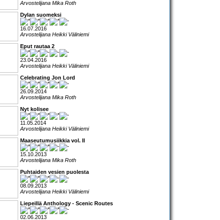
Arvostelijana Mika Roth
Dylan suomeksi
16.07.2016
Arvostelijana Heikki Väliniemi
Eput rautaa 2
23.04.2016
Arvostelijana Heikki Väliniemi
Celebrating Jon Lord
26.09.2014
Arvostelijana Mika Roth
Nyt kolisee
11.05.2014
Arvostelijana Heikki Väliniemi
Maaseutumusiikkia vol. II
15.10.2013
Arvostelijana Mika Roth
Puhtaiden vesien puolesta
08.09.2013
Arvostelijana Heikki Väliniemi
Liepeillä Anthology - Scenic Routes
02.06.2013