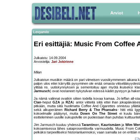
Arviot
H
Levyarvio
Eri esittäjiä: Music From Coffee 
Julkaistu: 14.09.2004
Arvostelija:
Jari Jokirinne
Milan
Julkaistun musiikin määrä on pari viimeisen vuosikymmenen aikana ka
paljon ulos ettei kärryillä pysyminen ole enää omasta viitseliäisyyd
ylittää ns. uutiskynnyksen ja sementoituu ajan myötä ikuiseksi k
Jarmusch
) ovat nostaneet nykytulvan edessä kädet pystyyn ja haken
Ja nämä valinnat ovatkin sitten todella kovaa kamaa. Jo leffan all-
Clan
-heput
GZA
ja
RZA
) antoi viitteitä siitä ettei ihan jokapäiv
pitkään, mutta siitä huolimatta Coffee And Cigarettes onnistuu yllä
sekä alkuperäinen
Richard Berry & The Pharoahs
- hitti että I
kokoelmalle päätynyt, mutta
Down On The Street
ei kuulu bänd
esitteleminen uusille sukupolville on puolestaan ihan puhdas kulttuurite
Jim Jarmusch kuuluu yhdessä
Tarantino
n,
Kaurismäen
ja
Wim Wen
kokoamisessa lähes sataprosenttisella varmuudella. Music From Coffe
pelkäksi tarpeelliseksi historianluennoksi, vaan samalla se on erittäin