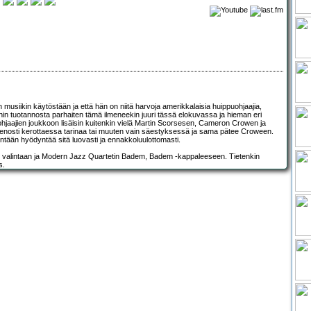
musiikin käytöstään ja että hän on niitä harvoja amerikkalaisia huippuohjaajia,
hin tuotannosta parhaiten tämä ilmeneekin juuri tässä elokuvassa ja hieman eri
hjaajien joukkoon lisäisin kuitenkin vielä Martin Scorsesen, Cameron Crowen ja
enosti kerottaessa tarinaa tai muuten vain säestyksessä ja sama pätee Croween.
tään hyödyntää sitä luovasti ja ennakkoluulottomasti.
er valintaan ja Modern Jazz Quartetin Badem, Badem -kappaleeseen. Tietenkin
s.