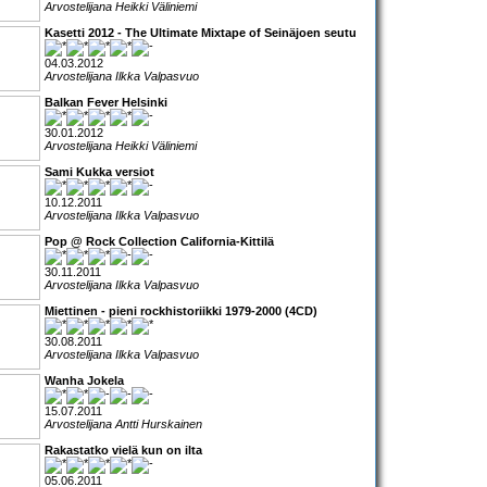
Arvostelijana Heikki Väliniemi
Kasetti 2012 - The Ultimate Mixtape of Seinäjoen seutu
04.03.2012
Arvostelijana Ilkka Valpasvuo
Balkan Fever Helsinki
30.01.2012
Arvostelijana Heikki Väliniemi
Sami Kukka versiot
10.12.2011
Arvostelijana Ilkka Valpasvuo
Pop @ Rock Collection California-Kittilä
30.11.2011
Arvostelijana Ilkka Valpasvuo
Miettinen - pieni rockhistoriikki 1979-2000 (4CD)
30.08.2011
Arvostelijana Ilkka Valpasvuo
Wanha Jokela
15.07.2011
Arvostelijana Antti Hurskainen
Rakastatko vielä kun on ilta
05.06.2011