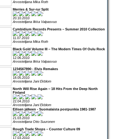
Arvostelijana Mika Roth
Merries & Sur-rur Split
20.10.2010
Arvostelijana Ilkka Valpasvuo
Cymbidium Records Presents – Summer 2010 Collection
11.07.2010
Arvostelijana Mika Roth
Black Gold Volume III – The Modern Times Of Oulu Rock
12.06.2010
Arvostelijana Ilkka Valpasvuo
1234567890 - Elvis Remakes
18.05.2010
Arvostelijana Jani Ekblom
North Will Rise Again ‒ 18 Hits From the Deep North
Finland
22.04.2010
Arvostelijana Jani Ekblom
Eilisen jälkeen - Suomalaista postpunkia 1981-1987
21.03.2010
Arvostelijana Otto Suuronen
Rough Trade Shops – Counter Culture 09
17.03.2010