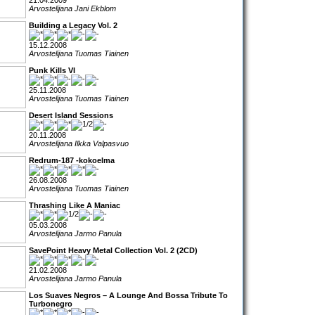
21.04.2009
Arvostelijana Jani Ekblom
Building a Legacy Vol. 2
15.12.2008
Arvostelijana Tuomas Tiainen
Punk Kills VI
25.11.2008
Arvostelijana Tuomas Tiainen
Desert Island Sessions
20.11.2008
Arvostelijana Ilkka Valpasvuo
Redrum-187 -kokoelma
26.08.2008
Arvostelijana Tuomas Tiainen
Thrashing Like A Maniac
05.03.2008
Arvostelijana Jarmo Panula
SavePoint Heavy Metal Collection Vol. 2 (2CD)
21.02.2008
Arvostelijana Jarmo Panula
Los Suaves Negros – A Lounge And Bossa Tribute To
Turbonegro