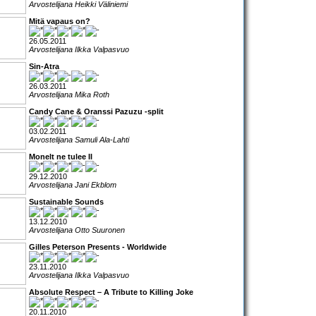
Arvostelijana Heikki Väliniemi
Mitä vapaus on?
26.05.2011
Arvostelijana Ilkka Valpasvuo
Sin-Atra
26.03.2011
Arvostelijana Mika Roth
Candy Cane & Oranssi Pazuzu -split
03.02.2011
Arvostelijana Samuli Ala-Lahti
Monelt ne tulee II
29.12.2010
Arvostelijana Jani Ekblom
Sustainable Sounds
13.12.2010
Arvostelijana Otto Suuronen
Gilles Peterson Presents - Worldwide
23.11.2010
Arvostelijana Ilkka Valpasvuo
Absolute Respect – A Tribute to Killing Joke
20.11.2010