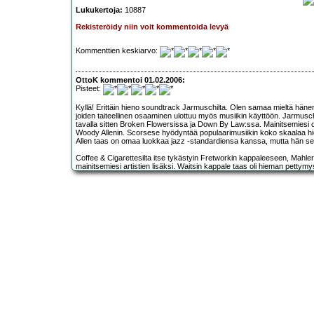
Lukukertoja:
10887
Rekisteröidy niin voit kommentoida levyä
Kommenttien keskiarvo:
OttoK kommentoi 01.02.2006:
Pisteet:
Kyllä! Erittäin hieno soundtrack Jarmuschilta. Olen samaa mieltä hänen 
joiden taiteellinen osaaminen ulottuu myös musiikin käyttöön. Jarmusc
tavalla sitten Broken Flowersissa ja Down By Law:ssa. Mainitsemiesi o
Woody Allenin. Scorsese hyödyntää populaarimusiikin koko skaalaa hi
Allen taas on omaa luokkaa jazz -standardiensa kanssa, mutta hän sen
Coffee & Cigarettesilta itse tykästyin Fretworkin kappaleeseen, Mahl
mainitsemiesi artistien lisäksi. Waitsin kappale taas oli hieman pettymy