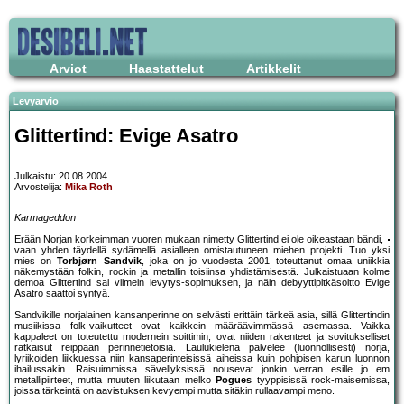
Arviot
Haastattelut
Artikkelit
Levyarvio
Glittertind: Evige Asatro
Julkaistu: 20.08.2004
Arvostelija:
Mika Roth
Karmageddon
Erään Norjan korkeimman vuoren mukaan nimetty Glittertind ei ole oikeastaan bändi,
vaan yhden täydellä sydämellä asialleen omistautuneen miehen projekti. Tuo yksi
mies on
Torbjørn Sandvik
, joka on jo vuodesta 2001 toteuttanut omaa uniikkia
näkemystään folkin, rockin ja metallin toisiinsa yhdistämisestä. Julkaistuaan kolme
demoa Glittertind sai viimein levytys-sopimuksen, ja näin debyyttipitkäsoitto Evige
Asatro saattoi syntyä.
Sandvikille norjalainen kansanperinne on selvästi erittäin tärkeä asia, sillä Glittertindin
musiikissa folk-vaikutteet ovat kaikkein määräävimmässä asemassa. Vaikka
kappaleet on toteutettu modernein soittimin, ovat niiden rakenteet ja sovitukselliset
ratkaisut reippaan perinnetietoisia. Laulukielenä palvelee (luonnollisesti) norja,
lyriikoiden liikkuessa niin kansaperinteisissä aiheissa kuin pohjoisen karun luonnon
ihailussakin. Raisuimmissa sävellyksissä nousevat jonkin verran esille jo em
metallipiirteet, mutta muuten liikutaan melko
Pogues
tyyppisissä rock-maisemissa,
joissa tärkeintä on aavistuksen kevyempi mutta sitäkin rullaavampi meno.