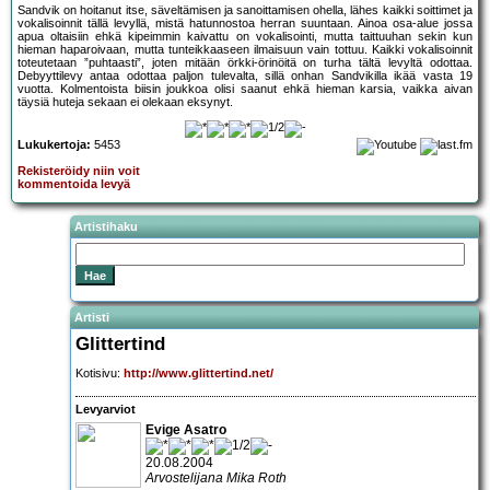
Sandvik on hoitanut itse, säveltämisen ja sanoittamisen ohella, lähes kaikki soittimet ja
vokalisoinnit tällä levyllä, mistä hatunnostoa herran suuntaan. Ainoa osa-alue jossa
apua oltaisiin ehkä kipeimmin kaivattu on vokalisointi, mutta taittuuhan sekin kun
hieman haparoivaan, mutta tunteikkaaseen ilmaisuun vain tottuu. Kaikki vokalisoinnit
toteutetaan ”puhtaasti”, joten mitään örkki-örinöitä on turha tältä levyltä odottaa.
Debyyttilevy antaa odottaa paljon tulevalta, sillä onhan Sandvikilla ikää vasta 19
vuotta. Kolmentoista biisin joukkoa olisi saanut ehkä hieman karsia, vaikka aivan
täysiä huteja sekaan ei olekaan eksynyt.
Lukukertoja:
5453
Rekisteröidy niin voit
kommentoida levyä
Artistihaku
Artisti
Glittertind
Kotisivu:
http://www.glittertind.net/
Levyarviot
Evige Asatro
20.08.2004
Arvostelijana Mika Roth