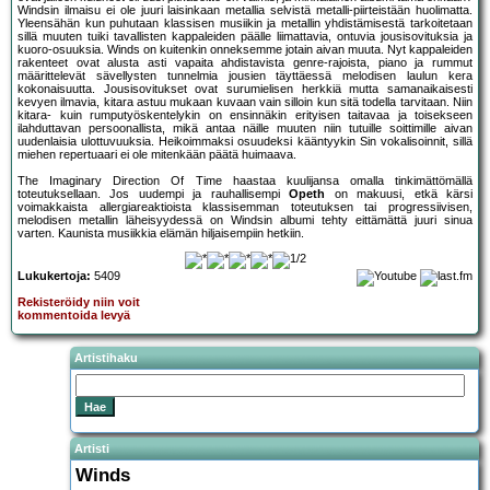
Windsin ilmaisu ei ole juuri laisinkaan metallia selvistä metalli-piirteistään huolimatta.
Yleensähän kun puhutaan klassisen musiikin ja metallin yhdistämisestä tarkoitetaan
sillä muuten tuiki tavallisten kappaleiden päälle liimattavia, ontuvia jousisovituksia ja
kuoro-osuuksia. Winds on kuitenkin onneksemme jotain aivan muuta. Nyt kappaleiden
rakenteet ovat alusta asti vapaita ahdistavista genre-rajoista, piano ja rummut
määrittelevät sävellysten tunnelmia jousien täyttäessä melodisen laulun kera
kokonaisuutta. Jousisovitukset ovat surumielisen herkkiä mutta samanaikaisesti
kevyen ilmavia, kitara astuu mukaan kuvaan vain silloin kun sitä todella tarvitaan. Niin
kitara- kuin rumputyöskentelykin on ensinnäkin erityisen taitavaa ja toisekseen
ilahduttavan persoonallista, mikä antaa näille muuten niin tutuille soittimille aivan
uudenlaisia ulottuvuuksia. Heikoimmaksi osuudeksi kääntyykin Sin vokalisoinnit, sillä
miehen repertuaari ei ole mitenkään päätä huimaava.
The Imaginary Direction Of Time haastaa kuulijansa omalla tinkimättömällä
toteutuksellaan. Jos uudempi ja rauhallisempi
Opeth
on makuusi, etkä kärsi
voimakkaista allergiareaktioista klassisemman toteutuksen tai progressiivisen,
melodisen metallin läheisyydessä on Windsin albumi tehty eittämättä juuri sinua
varten. Kaunista musiikkia elämän hiljaisempiin hetkiin.
Lukukertoja:
5409
Rekisteröidy niin voit
kommentoida levyä
Artistihaku
Artisti
Winds