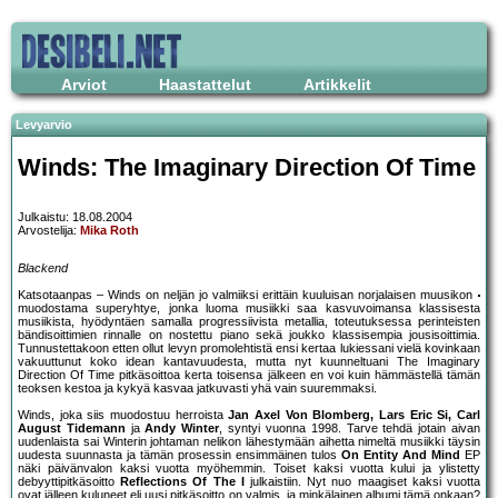
Arviot
Haastattelut
Artikkelit
Levyarvio
Winds: The Imaginary Direction Of Time
Julkaistu: 18.08.2004
Arvostelija:
Mika Roth
Blackend
Katsotaanpas – Winds on neljän jo valmiiksi erittäin kuuluisan norjalaisen muusikon
muodostama superyhtye, jonka luoma musiikki saa kasvuvoimansa klassisesta
musiikista, hyödyntäen samalla progressiivista metallia, toteutuksessa perinteisten
bändisoittimien rinnalle on nostettu piano sekä joukko klassisempia jousisoittimia.
Tunnustettakoon etten ollut levyn promolehtistä ensi kertaa lukiessani vielä kovinkaan
vakuuttunut koko idean kantavuudesta, mutta nyt kuunneltuani The Imaginary
Direction Of Time pitkäsoittoa kerta toisensa jälkeen en voi kuin hämmästellä tämän
teoksen kestoa ja kykyä kasvaa jatkuvasti yhä vain suuremmaksi.
Winds, joka siis muodostuu herroista
Jan Axel Von Blomberg, Lars Eric Si, Carl
August Tidemann
ja
Andy Winter
, syntyi vuonna 1998. Tarve tehdä jotain aivan
uudenlaista sai Winterin johtaman nelikon lähestymään aihetta nimeltä musiikki täysin
uudesta suunnasta ja tämän prosessin ensimmäinen tulos
On Entity And Mind
EP
näki päivänvalon kaksi vuotta myöhemmin. Toiset kaksi vuotta kului ja ylistetty
debyyttipitkäsoitto
Reflections Of The I
julkaistiin. Nyt nuo maagiset kaksi vuotta
ovat jälleen kuluneet eli uusi pitkäsoitto on valmis, ja minkälainen albumi tämä onkaan?