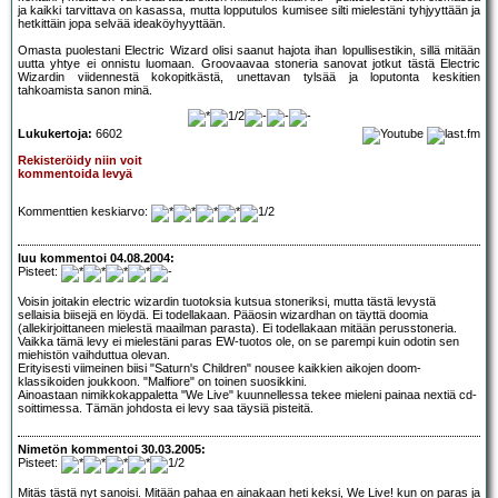
ja kaikki tarvittava on kasassa, mutta lopputulos kumisee silti mielestäni tyhjyyttään ja
hetkittäin jopa selvää ideaköyhyyttään.
Omasta puolestani Electric Wizard olisi saanut hajota ihan lopullisestikin, sillä mitään
uutta yhtye ei onnistu luomaan. Groovaavaa stoneria sanovat jotkut tästä Electric
Wizardin viidennestä kokopitkästä, unettavan tylsää ja loputonta keskitien
tahkoamista sanon minä.
Lukukertoja:
6602
Rekisteröidy niin voit
kommentoida levyä
Kommenttien keskiarvo:
luu kommentoi 04.08.2004:
Pisteet:
Voisin joitakin electric wizardin tuotoksia kutsua stoneriksi, mutta tästä levystä
sellaisia biisejä en löydä. Ei todellakaan. Pääosin wizardhan on täyttä doomia
(allekirjoittaneen mielestä maailman parasta). Ei todellakaan mitään perusstoneria.
Vaikka tämä levy ei mielestäni paras EW-tuotos ole, on se parempi kuin odotin sen
miehistön vaihduttua olevan.
Erityisesti viimeinen biisi "Saturn's Children" nousee kaikkien aikojen doom-
klassikoiden joukkoon. "Malfiore" on toinen suosikkini.
Ainoastaan nimikkokappaletta "We Live" kuunnellessa tekee mieleni painaa nextiä cd-
soittimessa. Tämän johdosta ei levy saa täysiä pisteitä.
Nimetön kommentoi 30.03.2005:
Pisteet:
Mitäs tästä nyt sanoisi. Mitään pahaa en ainakaan heti keksi, We Live! kun on paras ja