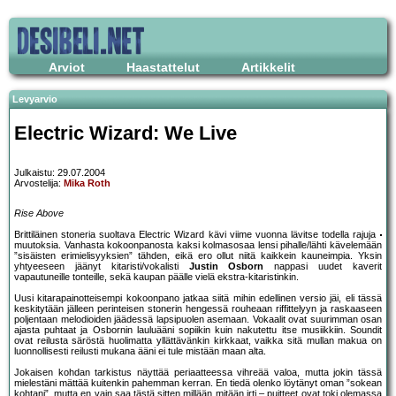
Arviot
Haastattelut
Artikkelit
Levyarvio
Electric Wizard: We Live
Julkaistu: 29.07.2004
Arvostelija:
Mika Roth
Rise Above
Brittiläinen stoneria suoltava Electric Wizard kävi viime vuonna lävitse todella rajuja
muutoksia. Vanhasta kokoonpanosta kaksi kolmasosaa lensi pihalle/lähti kävelemään
”sisäisten erimielisyyksien” tähden, eikä ero ollut niitä kaikkein kauneimpia. Yksin
yhtyeeseen jäänyt kitaristi/vokalisti
Justin Osborn
nappasi uudet kaverit
vapautuneille tonteille, sekä kaupan päälle vielä ekstra-kitaristinkin.
Uusi kitarapainotteisempi kokoonpano jatkaa siitä mihin edellinen versio jäi, eli tässä
keskitytään jälleen perinteisen stonerin hengessä rouheaan riffittelyyn ja raskaaseen
poljentaan melodioiden jäädessä lapsipuolen asemaan. Vokaalit ovat suurimman osan
ajasta puhtaat ja Osbornin lauluääni sopiikin kuin nakutettu itse musiikkiin. Soundit
ovat reilusta säröstä huolimatta yllättävänkin kirkkaat, vaikka sitä mullan makua on
luonnollisesti reilusti mukana ääni ei tule mistään maan alta.
Jokaisen kohdan tarkistus näyttää periaatteessa vihreää valoa, mutta jokin tässä
mielestäni mättää kuitenkin pahemman kerran. En tiedä olenko löytänyt oman ”sokean
kohtani”, mutta en vain saa tästä sitten millään mitään irti – puitteet ovat toki olemassa