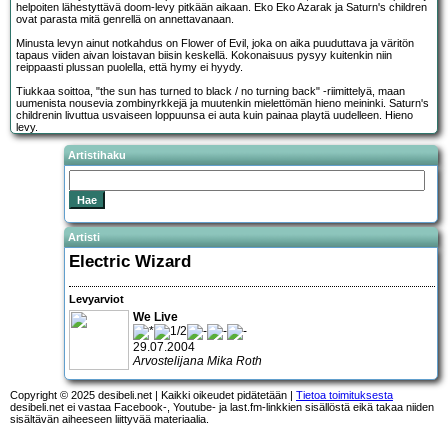
helpoiten lähestyttävä doom-levy pitkään aikaan. Eko Eko Azarak ja Saturn's children
ovat parasta mitä genrellä on annettavanaan.
Minusta levyn ainut notkahdus on Flower of Evil, joka on aika puuduttava ja väritön
tapaus viiden aivan loistavan biisin keskellä. Kokonaisuus pysyy kuitenkin niin
reippaasti plussan puolella, että hymy ei hyydy.
Tiukkaa soittoa, "the sun has turned to black / no turning back" -riimittelyä, maan
uumenista nousevia zombinyrkkejä ja muutenkin mielettömän hieno meininki. Saturn's
childrenin livuttua usvaiseen loppuunsa ei auta kuin painaa playtä uudelleen. Hieno
levy.
Artistihaku
Artisti
Electric Wizard
Levyarviot
We Live
29.07.2004
Arvostelijana Mika Roth
Copyright © 2025 desibeli.net | Kaikki oikeudet pidätetään |
Tietoa toimituksesta
desibeli.net ei vastaa Facebook-, Youtube- ja last.fm-linkkien sisällöstä eikä takaa niiden
sisältävän aiheeseen liittyvää materiaalia.