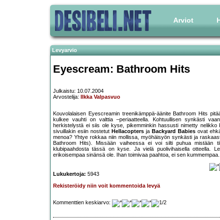
Arviot
H
Levyarvio
Eyescream: Bathroom Hits
Julkaistu: 10.07.2004
Arvostelija:
Ilkka Valpasvuo
Kouvolalaisen Eyescreamin treenikämppä-äänite Bathroom Hits pitää 
kulkee vauhti on valttia –periaatteella. Kohtuullisen synkästi vaa
herkistelystä ei siis ole kyse, pikemminkin hassusti nimetty nelikko ku
sivuillakin esiin nostetut
Hellacopters
ja
Backyard Babies
ovat ehkä 
menoa? Yhtye rokkaa niin mollissa, myöhäisyön synkästi ja raskaast
Bathroom Hits). Missään vaiheessa ei voi silti puhua mistään tik
klubipaahdosta tässä on kyse. Ja vielä puolivihaisella otteella. 
erikoisempaa sinänsä ole. Ihan toimivaa paahtoa, ei sen kummempaa.
Lukukertoja:
5943
Rekisteröidy niin voit kommentoida levyä
Kommenttien keskiarvo: