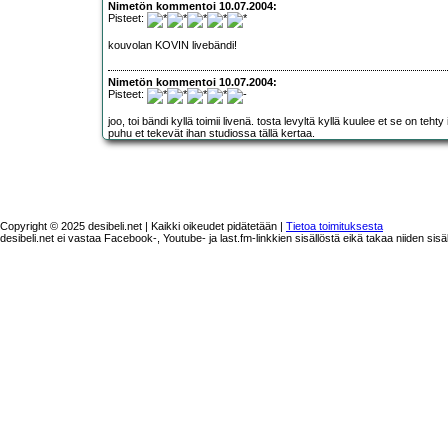
Nimetön kommentoi 10.07.2004:
Pisteet:
kouvolan KOVIN livebändi!
Nimetön kommentoi 10.07.2004:
Pisteet:
joo, toi bändi kyllä toimii livenä. tosta levyltä kyllä kuulee et se on teht
puhu et tekevät ihan studiossa tällä kertaa.
Copyright © 2025 desibeli.net | Kaikki oikeudet pidätetään |
Tietoa toimituksesta
desibeli.net ei vastaa Facebook-, Youtube- ja last.fm-linkkien sisällöstä eikä takaa niiden sisä