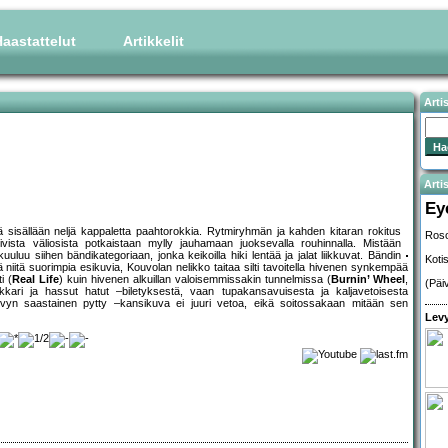
aastattelut
Artikkelit
Arti
Artis
Ey
sisällään neljä kappaletta paahtorokkia. Rytmiryhmän ja kahden kitaran rokitus
Roso
nivista väliosista potkaistaan mylly jauhamaan juoksevalla rouhinnalla. Mistään
uluu siihen bändikategoriaan, jonka keikoilla hiki lentää ja jalat liikkuvat. Bändin
Koti
niitä suorimpia esikuvia, Kouvolan nelikko taitaa silti tavoitella hivenen synkempää
i (
Real Life
) kuin hivenen alkuillan valoisemmissakin tunnelmissa (
Burnin’ Wheel
,
(Päi
kari ja hassut hatut –biletyksestä, vaan tupakansavuisesta ja kaljavetoisesta
Levyn saastainen pytty –kansikuva ei juuri vetoa, eikä soitossakaan mitään sen
Levy