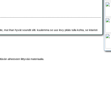
y ite, mut ihan hyvät soundit silti. kuulemma se uus levy pitäis tulla kohta, se kitaristi
ltävän aiheeseen liittyvää materiaalia.