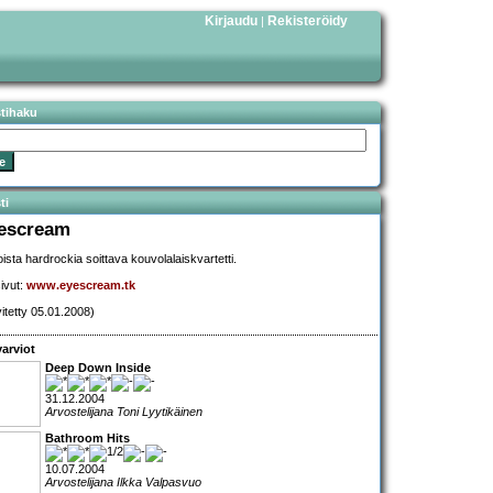
Kirjaudu
Rekisteröidy
|
stihaku
ti
escream
ista hardrockia soittava kouvolalaiskvartetti.
sivut:
www.eyescream.tk
vitetty 05.01.2008)
arviot
Deep Down Inside
31.12.2004
Arvostelijana Toni Lyytikäinen
Bathroom Hits
10.07.2004
Arvostelijana Ilkka Valpasvuo