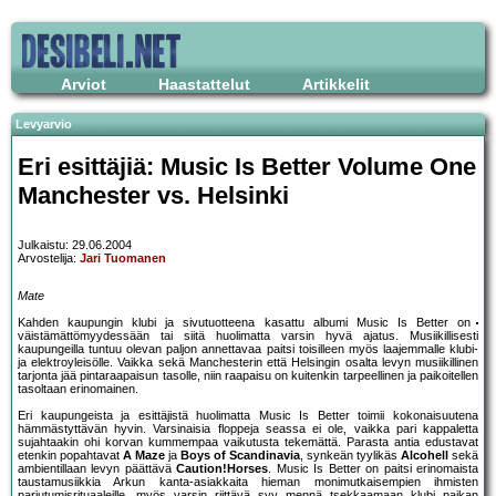
Arviot
Haastattelut
Artikkelit
Levyarvio
Eri esittäjiä: Music Is Better Volume One
Manchester vs. Helsinki
Julkaistu: 29.06.2004
Arvostelija:
Jari Tuomanen
Mate
Kahden kaupungin klubi ja sivutuotteena kasattu albumi Music Is Better on
väistämättömyydessään tai siitä huolimatta varsin hyvä ajatus. Musiikillisesti
kaupungeilla tuntuu olevan paljon annettavaa paitsi toisilleen myös laajemmalle klubi-
ja elektroyleisölle. Vaikka sekä Manchesterin että Helsingin osalta levyn musiikillinen
tarjonta jää pintaraapaisun tasolle, niin raapaisu on kuitenkin tarpeellinen ja paikoitellen
tasoltaan erinomainen.
Eri kaupungeista ja esittäjistä huolimatta Music Is Better toimii kokonaisuutena
hämmästyttävän hyvin. Varsinaisia floppeja seassa ei ole, vaikka pari kappaletta
sujahtaakin ohi korvan kummempaa vaikutusta tekemättä. Parasta antia edustavat
etenkin popahtavat
A Maze
ja
Boys of Scandinavia
, synkeän tyylikäs
Alcohell
sekä
ambientillaan levyn päättävä
Caution!Horses
. Music Is Better on paitsi erinomaista
taustamusiikkia Arkun kanta-asiakkaita hieman monimutkaisempien ihmisten
pariutumisrituaaleille, myös varsin riittävä syy mennä tsekkaamaan klubi paikan