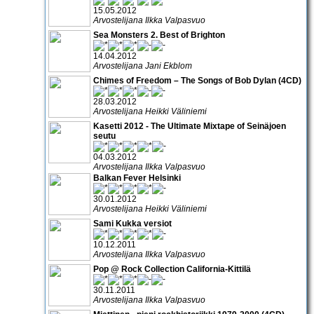
15.05.2012
Arvostelijana Ilkka Valpasvuo
Sea Monsters 2. Best of Brighton
14.04.2012
Arvostelijana Jani Ekblom
Chimes of Freedom – The Songs of Bob Dylan (4CD)
28.03.2012
Arvostelijana Heikki Väliniemi
Kasetti 2012 - The Ultimate Mixtape of Seinäjoen
seutu
04.03.2012
Arvostelijana Ilkka Valpasvuo
Balkan Fever Helsinki
30.01.2012
Arvostelijana Heikki Väliniemi
Sami Kukka versiot
10.12.2011
Arvostelijana Ilkka Valpasvuo
Pop @ Rock Collection California-Kittilä
30.11.2011
Arvostelijana Ilkka Valpasvuo