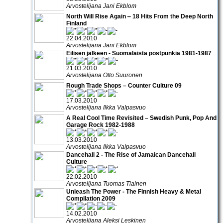
Arvostelijana Jani Ekblom
North Will Rise Again ‒ 18 Hits From the Deep North
Finland
22.04.2010
Arvostelijana Jani Ekblom
Eilisen jälkeen - Suomalaista postpunkia 1981-1987
21.03.2010
Arvostelijana Otto Suuronen
Rough Trade Shops – Counter Culture 09
17.03.2010
Arvostelijana Ilkka Valpasvuo
A Real Cool Time Revisited – Swedish Punk, Pop And
Garage Rock 1982-1988
13.03.2010
Arvostelijana Ilkka Valpasvuo
Dancehall 2 - The Rise of Jamaican Dancehall
Culture
22.02.2010
Arvostelijana Tuomas Tiainen
Unleash The Power - The Finnish Heavy & Metal
Compilation 2009
14.02.2010
Arvostelijana Aleksi Leskinen