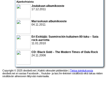
Ajankohtaista
Joulukuun albumikooste
17.12.2011
Marraskuun albumikooste
04.11.2011
Eri Esittäjiä: Suomirockin kultainen 80-luku – Sata
rock-aarretta
11.01.2010
CD:
Black Gold – The Modern Times of Oulu Rock
24.11.2006
Copyright © 2025 desibeli.net | Kaikki oikeudet pidätetään |
Tietoa toimituksesta
desibeli.net ei vastaa Facebook-, Youtube- ja last.fm-linkkien sisällöstä eikä takaa niiden
sisältävän aiheeseen liittyvää materiaalia.