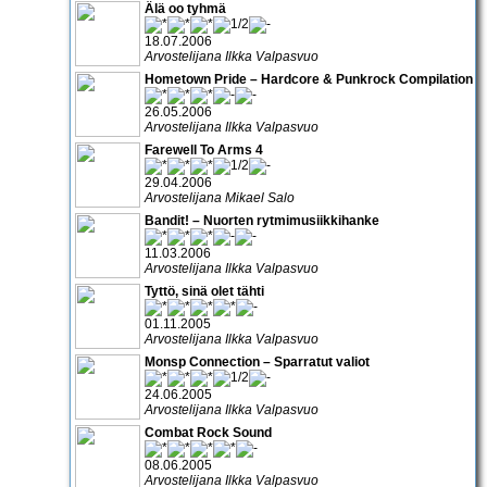
Älä oo tyhmä
18.07.2006
Arvostelijana Ilkka Valpasvuo
Hometown Pride – Hardcore & Punkrock Compilation
26.05.2006
Arvostelijana Ilkka Valpasvuo
Farewell To Arms 4
29.04.2006
Arvostelijana Mikael Salo
Bandit! – Nuorten rytmimusiikkihanke
11.03.2006
Arvostelijana Ilkka Valpasvuo
Tyttö, sinä olet tähti
01.11.2005
Arvostelijana Ilkka Valpasvuo
Monsp Connection – Sparratut valiot
24.06.2005
Arvostelijana Ilkka Valpasvuo
Combat Rock Sound
08.06.2005
Arvostelijana Ilkka Valpasvuo