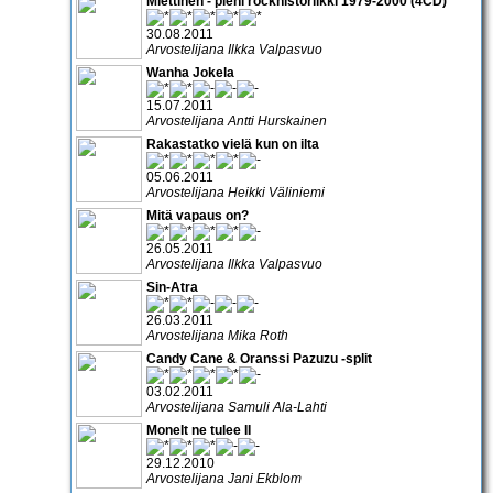
Miettinen - pieni rockhistoriikki 1979-2000 (4CD)
30.08.2011
Arvostelijana Ilkka Valpasvuo
Wanha Jokela
15.07.2011
Arvostelijana Antti Hurskainen
Rakastatko vielä kun on ilta
05.06.2011
Arvostelijana Heikki Väliniemi
Mitä vapaus on?
26.05.2011
Arvostelijana Ilkka Valpasvuo
Sin-Atra
26.03.2011
Arvostelijana Mika Roth
Candy Cane & Oranssi Pazuzu -split
03.02.2011
Arvostelijana Samuli Ala-Lahti
Monelt ne tulee II
29.12.2010
Arvostelijana Jani Ekblom