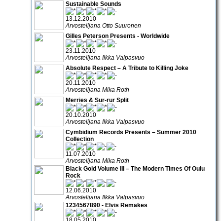
Sustainable Sounds
13.12.2010
Arvostelijana Otto Suuronen
Gilles Peterson Presents - Worldwide
23.11.2010
Arvostelijana Ilkka Valpasvuo
Absolute Respect – A Tribute to Killing Joke
20.11.2010
Arvostelijana Mika Roth
Merries & Sur-rur Split
20.10.2010
Arvostelijana Ilkka Valpasvuo
Cymbidium Records Presents – Summer 2010
Collection
11.07.2010
Arvostelijana Mika Roth
Black Gold Volume III – The Modern Times Of Oulu
Rock
12.06.2010
Arvostelijana Ilkka Valpasvuo
1234567890 - Elvis Remakes
18.05.2010