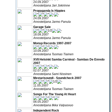
24.09.2007
Arvostelijana Jari Jokirinne
Propaganda Is Hippies
24.09.2007
Arvostelijana Jarmo Panula
Garage Sale
18.09.2007
Arvostelijana Jarmo Panula
Monsp Records 1997-2007
10.09.2007
Arvostelijana Tuomas Tiainen
XVII Helsinki Samba Carnival - Sambas De Enredo
2007
02.07.2007
Arvostelijana Sami Nissinen
Mestarisoundi - Soundcheck 2007
11.05.2007
Arvostelijana Tuomas Tiainen
Songs For The Young At Heart
06.05.2007
Arvostelijana Ilkka Valpasvuo
Independent Rock