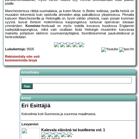
päälle.
Manchesterissa riittää suomalaisia, ja kuten Music Is Better todistaa, parilla heistä on
muutakin tekemistä kuin opiskella ahneiden aloja paikallisissa yliopistoissa. Pinnalta
katsoen Manchesterilla ja Helsingillä on hyvin vähän yhteistä, vaan jostain kumman
syystä luovat ihmiset molemmissa kaupungeissa tuntuvat operoivan toisiaan
ymmärtäen.
Koneisto
-festivaali on myös todella kovassa huudossa Englannin
sadepääkaupungissa, mikä vain osaltaan lisää Helsingin muutenkin kasvavaa
mainetta pohjoisen elektron suunnannäyttäjänä. Itseriittoisemmat paukuttelisivat jo
henkseleitään.
Lukukertoja:
9505
Rekisteröidy niin voit
kommentoida levyä
Artistihaku
Artisti
Eri Esittäjiä
Kokoelmia koti-Suomesta ja suuresta maailmasta.
Levyarviot
Kalevala elävänä tai kuolleena vol. 1