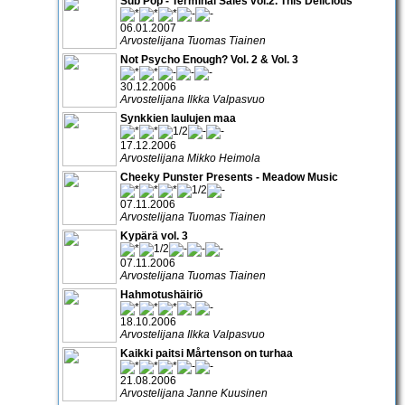
Sub Pop - Terminal Sales vol.2. This Delicious
06.01.2007
Arvostelijana Tuomas Tiainen
Not Psycho Enough? Vol. 2 & Vol. 3
30.12.2006
Arvostelijana Ilkka Valpasvuo
Synkkien laulujen maa
17.12.2006
Arvostelijana Mikko Heimola
Cheeky Punster Presents - Meadow Music
07.11.2006
Arvostelijana Tuomas Tiainen
Kypärä vol. 3
07.11.2006
Arvostelijana Tuomas Tiainen
Hahmotushäiriö
18.10.2006
Arvostelijana Ilkka Valpasvuo
Kaikki paitsi Mårtenson on turhaa
21.08.2006
Arvostelijana Janne Kuusinen