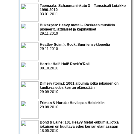
Tuomaala: Schaumaninkatu 3 – Tanssisali Lutakko
1990­-2010
03.01.2011
Bukszpan: Heavy metal – Raskaan musiikin
pioneerit, jättiläiset ja kapinalliset
29.11.2010
Heatley (toim.): Rock. Suuri ensyklopedia
29.11.2010
Harris: Hail! Hail! Rock'n'Roll
08.10.2010
Dimery (toim.): 1001 albumia jotka jokaisen on
kuultava edes kerran eläessään
29.09.2010
Friman & Hurula: Hevi opas Helsinkiin
29.08.2010
Bond & Laine: 101 Heavy Metal -albumia, jotka
jokaisen on kuultava edes kerran elämässään
18.05.2010