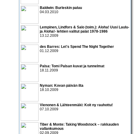
Baldwin: Burleskin paluu
04.03.2010
Lempinen, Lindfors & Salo (toim.): Aloha! Uusi Laulu-
ja Aloha!- lehtien valitut palat 1978-1986
13.12.2009
des Barres: Let's Spend The Night Together
01.12.2009
Palsa: Tomi Palsan kuvat ja tunnelmat
18.11.2009
Nyman: Kovan päivän ilta
18.10.2009
Vienonen & Lähteenmäki: Koit ny rauhottu!
07.10.2009
Tiber & Monte: Taking Woodstock – rakkauden
vallankumous
02.09.2009