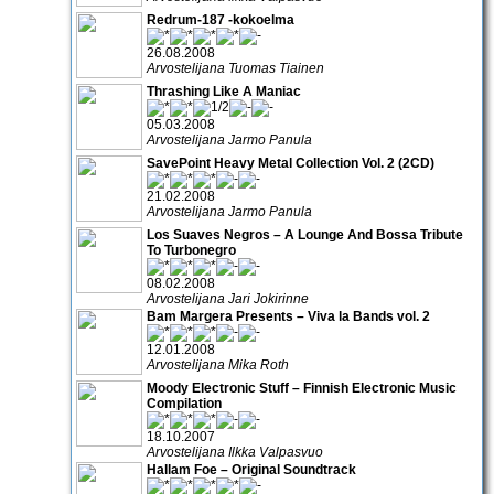
Redrum-187 -kokoelma
26.08.2008
Arvostelijana Tuomas Tiainen
Thrashing Like A Maniac
05.03.2008
Arvostelijana Jarmo Panula
SavePoint Heavy Metal Collection Vol. 2 (2CD)
21.02.2008
Arvostelijana Jarmo Panula
Los Suaves Negros – A Lounge And Bossa Tribute
To Turbonegro
08.02.2008
Arvostelijana Jari Jokirinne
Bam Margera Presents – Viva la Bands vol. 2
12.01.2008
Arvostelijana Mika Roth
Moody Electronic Stuff – Finnish Electronic Music
Compilation
18.10.2007
Arvostelijana Ilkka Valpasvuo
Hallam Foe – Original Soundtrack