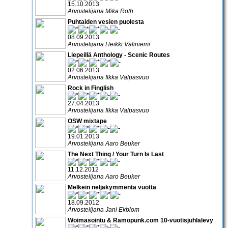
15.10.2013
Arvostelijana Mika Roth
Puhtaiden vesien puolesta
08.09.2013
Arvostelijana Heikki Väliniemi
Liepeillä Anthology - Scenic Routes
02.06.2013
Arvostelijana Ilkka Valpasvuo
Rock in Finglish
27.04.2013
Arvostelijana Ilkka Valpasvuo
OSW mixtape
19.01.2013
Arvostelijana Aaro Beuker
The Next Thing / Your Turn Is Last
11.12.2012
Arvostelijana Aaro Beuker
Melkein neljäkymmentä vuotta
18.09.2012
Arvostelijana Jani Ekblom
Woimasointu & Ramopunk.com 10-vuotisjuhlalevy