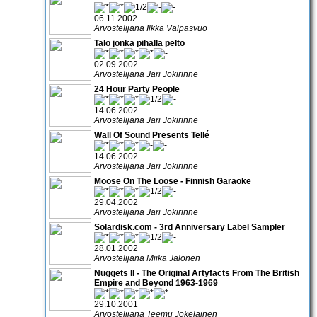
06.11.2002
Arvostelijana Ilkka Valpasvuo
Talo jonka pihalla pelto
02.09.2002
Arvostelijana Jari Jokirinne
24 Hour Party People
14.06.2002
Arvostelijana Jari Jokirinne
Wall Of Sound Presents Tellé
14.06.2002
Arvostelijana Jari Jokirinne
Moose On The Loose - Finnish Garaoke
29.04.2002
Arvostelijana Jari Jokirinne
Solardisk.com - 3rd Anniversary Label Sampler
28.01.2002
Arvostelijana Miika Jalonen
Nuggets II - The Original Artyfacts From The British
Empire and Beyond 1963-1969
29.10.2001
Arvostelijana Teemu Jokelainen