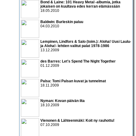
Bond & Laine: 101 Heavy Metal -albumia, jotka
jokaisen on kuultava edes kerran elämässään
18.05.2010
Baldwin: Burleskin paluu
04.03.2010
Lempinen, Lindfors & Salo (toim.): Aloha! Uusi Laulu-
ja Aloha!- lehtien valitut palat 1978-1986
13.12.2009
des Barres: Let's Spend The Night Together
01.12.2009
Palsa: Tomi Palsan kuvat ja tunnelmat
18.11.2009
Nyman: Kovan päivän ilta
18.10.2009
Vienonen & Lähteenmäki: Koit ny rauhottu!
07.10.2009