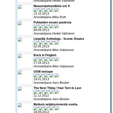
Arvostelijana Heikki Väliniemi
Maaseutumusiikkia vol. II
15.10.2013
Arvostelijana Mika Roth
Puhtaiden vesien puolesta
08.09.2013
Arvostelijana Heikki Väliniemi
Liepeillä Anthology - Scenic Routes
02.06.2013
Arvostelijana Ilkka Valpasvuo
Rock in Finglish
27.04.2013
Arvostelijana Ilkka Valpasvuo
OSW mixtape
19.01.2013
Arvostelijana Aaro Beuker
The Next Thing / Your Turn Is Last
11.12.2012
Arvostelijana Aaro Beuker
Melkein neljäkymmentä vuotta
18.09.2012