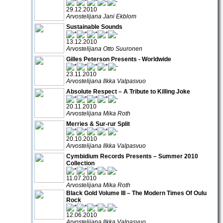
29.12.2010
Arvostelijana Jani Ekblom
Sustainable Sounds
13.12.2010
Arvostelijana Otto Suuronen
Gilles Peterson Presents - Worldwide
23.11.2010
Arvostelijana Ilkka Valpasvuo
Absolute Respect – A Tribute to Killing Joke
20.11.2010
Arvostelijana Mika Roth
Merries & Sur-rur Split
20.10.2010
Arvostelijana Ilkka Valpasvuo
Cymbidium Records Presents – Summer 2010
Collection
11.07.2010
Arvostelijana Mika Roth
Black Gold Volume III – The Modern Times Of Oulu
Rock
12.06.2010
Arvostelijana Ilkka Valpasvuo