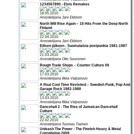
1234567890 - Elvis Remakes
18.05.2010
Arvostelijana Jani Ekblom
North Will Rise Again ‒ 18 Hits From the Deep North
Finland
22.04.2010
Arvostelijana Jani Ekblom
Eilisen jälkeen - Suomalaista postpunkia 1981-1987
21.03.2010
Arvostelijana Otto Suuronen
Rough Trade Shops – Counter Culture 09
17.03.2010
Arvostelijana Ilkka Valpasvuo
A Real Cool Time Revisited – Swedish Punk, Pop And
Garage Rock 1982-1988
13.03.2010
Arvostelijana Ilkka Valpasvuo
Dancehall 2 - The Rise of Jamaican Dancehall
Culture
22.02.2010
Arvostelijana Tuomas Tiainen
Unleash The Power - The Finnish Heavy & Metal
Compilation 2009