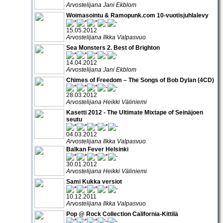
Arvostelijana Jani Ekblom
Woimasointu & Ramopunk.com 10-vuotisjuhlalevy
15.05.2012
Arvostelijana Ilkka Valpasvuo
Sea Monsters 2. Best of Brighton
14.04.2012
Arvostelijana Jani Ekblom
Chimes of Freedom – The Songs of Bob Dylan (4CD)
28.03.2012
Arvostelijana Heikki Väliniemi
Kasetti 2012 - The Ultimate Mixtape of Seinäjoen
seutu
04.03.2012
Arvostelijana Ilkka Valpasvuo
Balkan Fever Helsinki
30.01.2012
Arvostelijana Heikki Väliniemi
Sami Kukka versiot
10.12.2011
Arvostelijana Ilkka Valpasvuo
Pop @ Rock Collection California-Kittilä