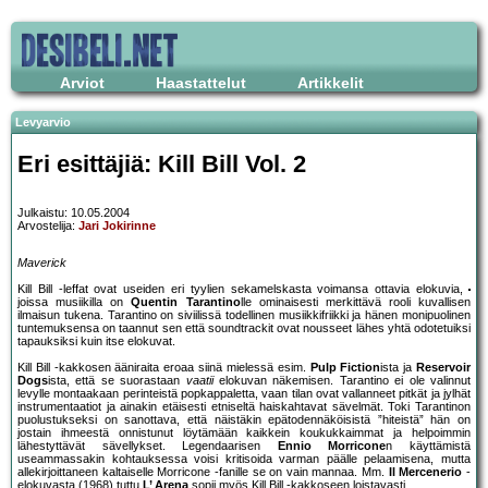
Arviot
Haastattelut
Artikkelit
Levyarvio
Eri esittäjiä: Kill Bill Vol. 2
Julkaistu: 10.05.2004
Arvostelija:
Jari Jokirinne
Maverick
Kill Bill -leffat ovat useiden eri tyylien sekamelskasta voimansa ottavia elokuvia,
joissa musiikilla on
Quentin Tarantino
lle ominaisesti merkittävä rooli kuvallisen
ilmaisun tukena. Tarantino on siviilissä todellinen musiikkifriikki ja hänen monipuolinen
tuntemuksensa on taannut sen että soundtrackit ovat nousseet lähes yhtä odotetuiksi
tapauksiksi kuin itse elokuvat.
Kill Bill -kakkosen ääniraita eroaa siinä mielessä esim.
Pulp Fiction
ista ja
Reservoir
Dogs
ista, että se suorastaan
vaatii
elokuvan näkemisen. Tarantino ei ole valinnut
levylle montaakaan perinteistä popkappaletta, vaan tilan ovat vallanneet pitkät ja jylhät
instrumentaatiot ja ainakin etäisesti etniseltä haiskahtavat sävelmät. Toki Tarantinon
puolustukseksi on sanottava, että näistäkin epätodennäköisistä ”hiteistä” hän on
jostain ihmeestä onnistunut löytämään kaikkein koukukkaimmat ja helpoimmin
lähestyttävät sävellykset. Legendaarisen
Ennio Morricone
n käyttämistä
useammassakin kohtauksessa voisi kritisoida varman päälle pelaamisena, mutta
allekirjoittaneen kaltaiselle Morricone -fanille se on vain mannaa. Mm.
Il Mercenerio
-
elokuvasta (1968) tuttu
L’ Arena
sopii myös Kill Bill -kakkoseen loistavasti.