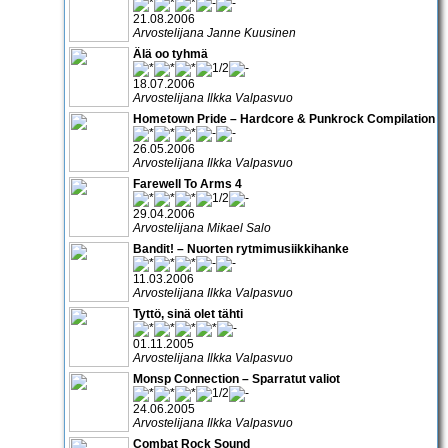
21.08.2006
Arvostelijana Janne Kuusinen
Älä oo tyhmä
18.07.2006
Arvostelijana Ilkka Valpasvuo
Hometown Pride – Hardcore & Punkrock Compilation
26.05.2006
Arvostelijana Ilkka Valpasvuo
Farewell To Arms 4
29.04.2006
Arvostelijana Mikael Salo
Bandit! – Nuorten rytmimusiikkihanke
11.03.2006
Arvostelijana Ilkka Valpasvuo
Tyttö, sinä olet tähti
01.11.2005
Arvostelijana Ilkka Valpasvuo
Monsp Connection – Sparratut valiot
24.06.2005
Arvostelijana Ilkka Valpasvuo
Combat Rock Sound