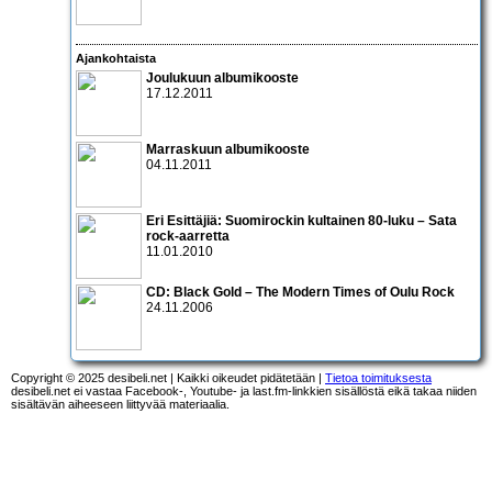
Ajankohtaista
Joulukuun albumikooste
17.12.2011
Marraskuun albumikooste
04.11.2011
Eri Esittäjiä: Suomirockin kultainen 80-luku – Sata
rock-aarretta
11.01.2010
CD:
Black Gold – The Modern Times of Oulu Rock
24.11.2006
Copyright © 2025 desibeli.net | Kaikki oikeudet pidätetään |
Tietoa toimituksesta
desibeli.net ei vastaa Facebook-, Youtube- ja last.fm-linkkien sisällöstä eikä takaa niiden
sisältävän aiheeseen liittyvää materiaalia.