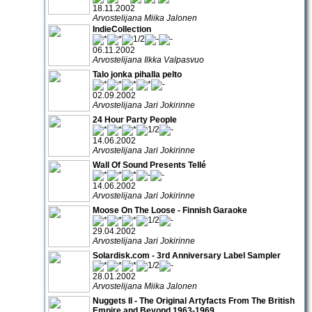
18.11.2002
Arvostelijana Miika Jalonen
IndieCollection
06.11.2002
Arvostelijana Ilkka Valpasvuo
Talo jonka pihalla pelto
02.09.2002
Arvostelijana Jari Jokirinne
24 Hour Party People
14.06.2002
Arvostelijana Jari Jokirinne
Wall Of Sound Presents Tellé
14.06.2002
Arvostelijana Jari Jokirinne
Moose On The Loose - Finnish Garaoke
29.04.2002
Arvostelijana Jari Jokirinne
Solardisk.com - 3rd Anniversary Label Sampler
28.01.2002
Arvostelijana Miika Jalonen
Nuggets II - The Original Artyfacts From The British
Empire and Beyond 1963-1969