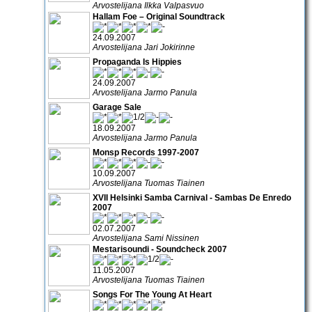
Arvostelijana Ilkka Valpasvuo
Hallam Foe – Original Soundtrack
24.09.2007
Arvostelijana Jari Jokirinne
Propaganda Is Hippies
24.09.2007
Arvostelijana Jarmo Panula
Garage Sale
18.09.2007
Arvostelijana Jarmo Panula
Monsp Records 1997-2007
10.09.2007
Arvostelijana Tuomas Tiainen
XVII Helsinki Samba Carnival - Sambas De Enredo
2007
02.07.2007
Arvostelijana Sami Nissinen
Mestarisoundi - Soundcheck 2007
11.05.2007
Arvostelijana Tuomas Tiainen
Songs For The Young At Heart