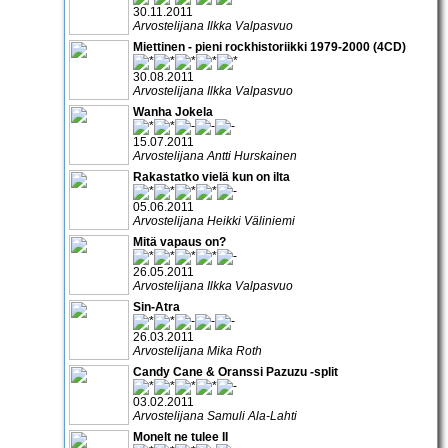
30.11.2011
Arvostelijana Ilkka Valpasvuo
Miettinen - pieni rockhistoriikki 1979-2000 (4CD)
30.08.2011
Arvostelijana Ilkka Valpasvuo
Wanha Jokela
15.07.2011
Arvostelijana Antti Hurskainen
Rakastatko vielä kun on ilta
05.06.2011
Arvostelijana Heikki Väliniemi
Mitä vapaus on?
26.05.2011
Arvostelijana Ilkka Valpasvuo
Sin-Atra
26.03.2011
Arvostelijana Mika Roth
Candy Cane & Oranssi Pazuzu -split
03.02.2011
Arvostelijana Samuli Ala-Lahti
Monelt ne tulee II