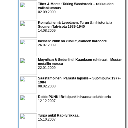
Tiber & Monte: Taking Woodstock – rakkauden
vallankumous
02.09.2009
Komulainen & Leppänen: Turun U:n historia ja
Suomen Talvisota 1939-1940
14.08.2009
Inkinen: Punk on kuollut, eläköön hardcore
26.07.2009
Moynihan & Søderlind: Kaaoksen ruhtinaat - Mustan
metallin messu
22.01.2009
Saastamoinen: Parasta lapsille – Suomipunk 1977-
1984
08.02.2008
Robb: PUNK! Brittipunkin haastatteluhistoria
12.12.2007
Turpa auki! Rap-lyriikkaa.
15.10.2007