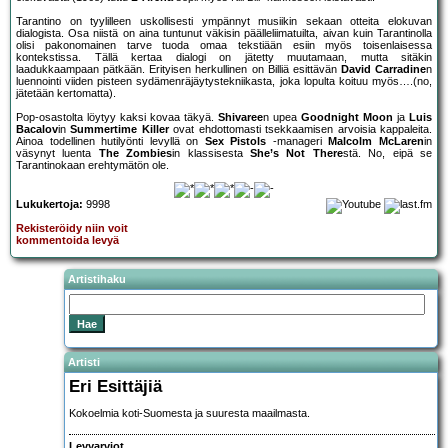
Tarantino on tyylilleen uskollisesti ympännyt musiikin sekaan otteita elokuvan
dialogista. Osa niistä on aina tuntunut väkisin päälleliimatuilta, aivan kuin Tarantinolla
olisi pakonomainen tarve tuoda omaa tekstiään esiin myös toisenlaisessa
kontekstissa. Tällä kertaa dialogi on jätetty muutamaan, mutta sitäkin
laadukkaampaan pätkään. Erityisen herkullinen on Billiä esittävän
David Carradine
n
luennointi viiden pisteen sydämenräjäytystekniikasta, joka lopulta koituu myös….(no,
jätetään kertomatta).
Pop-osastolta löytyy kaksi kovaa täkyä.
Shivaree
n upea
Goodnight Moon
ja
Luis
Bacalov
in
Summertime Killer
ovat ehdottomasti tsekkaamisen arvoisia kappaleita.
Ainoa todellinen hutilyönti levyllä on
Sex Pistols
-manageri
Malcolm McLaren
in
väsynyt luenta
The Zombies
in klassisesta
She’s Not There
stä. No, eipä se
Tarantinokaan erehtymätön ole.
Lukukertoja:
9998
Rekisteröidy niin voit
kommentoida levyä
Artistihaku
Artisti
Eri Esittäjiä
Kokoelmia koti-Suomesta ja suuresta maailmasta.
Levyarviot