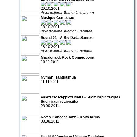
29.10.2001
Arvostelijana Teemu Jokelainen
Musique Compacte
18.10.2001
Arvostelijana Tuomas Ervamaa
Sound 01 - A Big Dada Sampler
18.10.2001
Arvostelijana Tuomas Ervamaa
Macdonald: Rock Connections
16.11.2011
Nyman: Tähtisumua
11.11.2011
Paleface: Rappiotaidetta - Suomiräpin tekijät /
Suomiräpin vaippaikä
28.09.2011
Rolf & Kangas: Jazz – Koko tarina
08.08.2011
Kaski & Vuorinen: Volcano Revisited