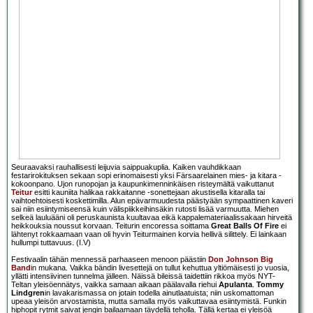
Seuraavaksi rauhallisesti leijuvia saippuakuplia. Kaiken vauhdikkaan
festarirokituksen sekaan sopi erinomaisesti yksi Färsaarelainen mies- ja kitara -
kokoonpano. Ujon runopojan ja kaupunkimenninkäisen risteymältä vaikuttanut
Teitur
esitti kauniita halikaa rakkaitanne -sonettejaan akustisella kitaralla tai
vaihtoehtoisesti koskettimilla. Alun epävarmuudesta päästyään sympaattinen kaveri
sai niin esiintymiseensä kuin välispiikkeihinsäkin rutosti lisää varmuutta. Miehen
selkeä lauluääni oli peruskaunista kuultavaa eikä kappalemateriaalissakaan hirveitä
heikkouksia noussut korvaan. Teiturin encoressa soittama
Great Balls Of Fire
ei
lähtenyt rokkaamaan vaan oli hyvin Teiturmainen korvia hellivä silittely. Ei lainkaan
hullumpi tuttavuus. (I.V)
Festivaalin tähän mennessä parhaaseen menoon päästiin
Don Johnson Big
Band
in mukana. Vaikka bändin livesettejä on tullut kehuttua yltiömäisesti jo vuosia,
yllätti intensiivinen tunnelma jälleen. Näissä bileissä taidettiin rikkoa myös NYT-
Teltan yleisöennätys, vaikka samaan aikaan päälavalla riehui
Apulanta
.
Tommy
Lindgren
in lavakarismassa on jotain todella ainutlaatuista; niin uskomattoman
upeaa yleisön arvostamista, mutta samalla myös vaikuttavaa esiintymistä. Funkin
hiphopit rytmit saivat jengin bailaamaan täydellä teholla. Tällä kertaa ei yleisöä