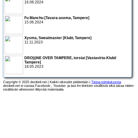
16.08.2024
Fu Manchu [Tavara-asema, Tampere]
15.06.2024
Xysma, Sweatmaster [Klubi, Tampere]
11.11.2023
DRO)))NE OVER TAMPERE, torstai [Vastavirta-Klubi/
Tampere]
18.05.2023
Copyright © 2025 desibeli.net | Kaikki oikeudet pidätetään |
Tietoa toimituksesta
desibeli.net ei vastaa Facebook-, Youtube- ja last.fm-linkkien sisällöstä eikä takaa niiden
sisältävän aiheeseen liittyvää materiaalia.