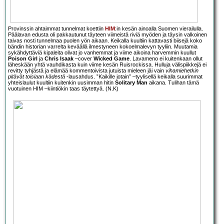
Provinssin ahtaimmat tunnelmat koettiin
HIM
:in kesän ainoalla Suomen vierailulla.
Päälavan edusta oli pakkautunut täyteen viimeistä riviä myöden ja täysin valkoinen
taivas nosti tunnelmaa puolen yön aikaan. Keikalla kuultiin kattavasti biisejä koko
bändin historian varrelta keväällä ilmestyneen kokoelmalevyn tyyliin. Muutamia
sykähdyttäviä kipaleita olivat jo vanhemmat ja viime aikoina harvemmin kuullut
Poison Girl
ja
Chris Isaak
–cover
Wicked Game
. Lavameno ei kuitenkaan ollut
läheskään yhtä vauhdikasta kuin viime kesän Ruisrockissa. Hulluja välispiikkejä ei
revitty tyhjästä ja elämää kommentoivista jutuista mieleen jäi vain
vihamiehetkin
pitävät toisiaan kädestä
-lausahdus. ”Kaikille jotain” –tyylisellä keikalla suurimmat
yhteislaulut kuultiin kuitenkin uusimman hitin
Solitary Man
aikana. Tulihan tämä
vuotuinen HIM –kiintiökin taas täytettyä. (N.K)