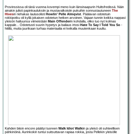
Provinssissa oli tänä vuonna kovempi meno kuin länsinaapurin Hultsfredissä. Näin
ainakin julisti papinkauluksiin ja mustavalkoisiin pukuihin sonnustautuneen
The
Hives
in riehakas laulusolisti
Howlin' Pelle Almqvist
. Päälavan odotetuin
rokkipotku oli kyllä jokaisen odotetun hetken arvoinen. Vajaan tunnin keikka nappasi
yleisön haltuunsa viimeistään
Main Offender
in kohdalla, oliko tuo nyt kolmas
kappale... Odotetusti suurin hypetys ja bailaus irtosi
Hate To Say I Told You So
-
hitillä, mutta juurikaan turhaa materiaalia ei keikalla muutenkaan kuultu.
Kahden biisin encore päättyi tuoreen
Walk Idiot Walk
iin ja yleisö oli suhteellisen
pähkinöinä. Aurinkokin tuntui suitsuttavan rapiaa rokkia, josta Pellekin yleisölle