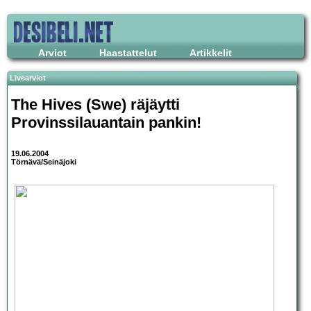
Arviot
Haastattelut
Artikkelit
Livearviot
The Hives
(Swe) räjäytti
Provinssilauantain pankin!
19.06.2004
Törnävä/Seinäjoki