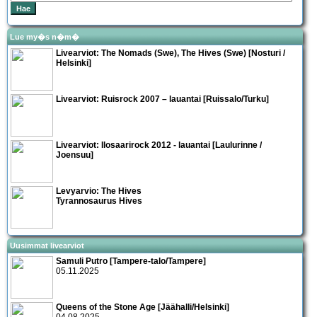
Lue my�s n�m�
Livearviot:
The Nomads
(Swe),
The Hives
(Swe) [Nosturi /
Helsinki]
Livearviot:
Ruisrock 2007 – lauantai
[Ruissalo/Turku]
Livearviot:
Ilosaarirock 2012 - lauantai
[Laulurinne /
Joensuu]
Levyarvio: The Hives
Tyrannosaurus Hives
Uusimmat livearviot
Samuli Putro [Tampere-talo/Tampere]
05.11.2025
Queens of the Stone Age [Jäähalli/Helsinki]
04.08.2025