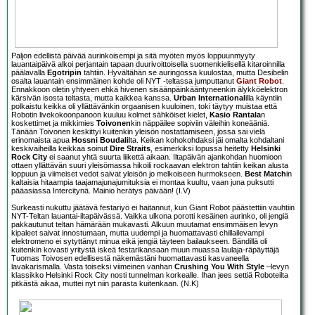
Paljon edellistä päivää aurinkoisempi ja sitä myöten myös loppuunmyyty
lauantaipäivä alkoi perjantain tapaan duurivoittoisella suomenkielisellä kitaroinnilla
päälavalla
Egotripin
tahtiin. Hyvältähän se auringossa kuulostaa, mutta Desibelin
osalta lauantain ensimmäinen kohde oli NYT -teltassa jumputtanut
Giant Robot
.
Ennakkoon oletin yhtyeen ehkä hivenen sisäänpäinkääntyneenkin älykköelektron
kärsivän isosta teltasta, mutta kaikkea kanssa.
Urban International
illa käyntiin
polkaistu keikka oli yllättävänkin orgaanisen kuuloinen, toki täytyy muistaa että
Robotin livekokoonpanoon kuuluu kolmet sähköiset kielet,
Kasio Rantala
n
koskettimet ja mikkimies
Toivonen
kin näppäilee sopiviin väleihin koneääniä.
Tänään Toivonen keskittyi kuitenkin yleisön nostattamiseen, jossa sai vielä
erinomaista apua
Hossni Boudali
lta. Keikan kohokohdaksi jäi omalta kohdaltani
keskivaiheilla keikkaa soinut
Dire Straits
, esimerkiksi lopussa heitetty
Helsinki
Rock City
ei saanut yhtä suurta liikettä aikaan. Iltapäivän ajankohdan huomioon
ottaen yllättävän suuri yleisömassa hikoili rockaavan elektron tahtiin keikan alusta
loppuun ja viimeiset vedot saivat yleisön jo melkoiseen hurmokseen.
Best Match
in
kaltaisia hitaampia taajamajunajumituksia ei montaa kuultu, vaan juna puksutti
pääasiassa Intercitynä. Mainio herätys päivään! (I.V)
Surkeasti nukuttu jäätävä festariyö ei haitannut, kun Giant Robot päästettiin vauhtiin
NYT-Teltan lauantai-iltapäivässä. Vaikka ulkona porotti kesäinen aurinko, oli jengiä
pakkautunut teltan hämärään mukavasti. Alkuun muutamat ensimmäisen levyn
kipaleet saivat innostumaan, mutta uudempi ja huomattavasti chillailevampi
elektromeno ei sytyttänyt minua eikä jengiä täyteen bailaukseen. Bändillä oli
kuitenkin kovasti yritystä iskeä festarikansaan muun muassa laulaja-räpäyttäjä
Tuomas Toivosen edellisestä näkemästäni huomattavasti kasvaneella
lavakarismalla. Vasta toiseksi viimeinen vanhan
Crushing You With Style
–levyn
klassikko Helsinki Rock City nosti tunnelman korkealle. Ihan jees settiä Roboteilta
pitkästä aikaa, muttei nyt niin parasta kuitenkaan. (N.K)