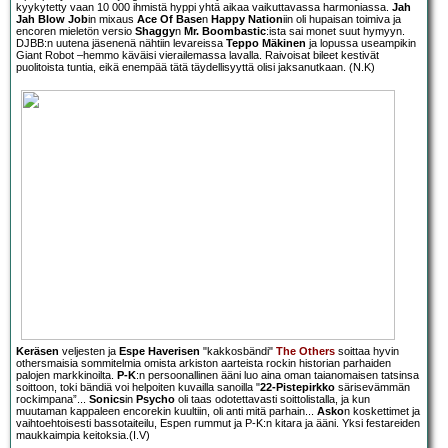
kyykytetty vaan 10 000 ihmistä hyppi yhtä aikaa vaikuttavassa harmoniassa.
Jah
Jah Blow Job
in mixaus
Ace Of Base
n
Happy Nation
iin oli hupaisan toimiva ja
encoren mieletön versio
Shaggy
n
Mr. Boombastic
:ista sai monet suut hymyyn.
DJBB:n uutena jäsenenä nähtiin levareissa
Teppo Mäkinen
ja lopussa useampikin
Giant Robot –hemmo käväisi vierailemassa lavalla. Raivoisat bileet kestivät
puolitoista tuntia, eikä enempää tätä täydellisyyttä olisi jaksanutkaan. (N.K)
Keräsen
veljesten ja
Espe Haverisen
"kakkosbändi"
The Others
soittaa hyvin
othersmaisia sommitelmia omista arkiston aarteista rockin historian parhaiden
palojen markkinoilta.
P-K
:n persoonallinen ääni luo aina oman taianomaisen tatsinsa
soittoon, toki bändiä voi helpoiten kuvailla sanoilla "
22-Pistepirkko
särisevämmän
rockimpana”...
Sonics
in
Psycho
oli taas odotettavasti soittolistalla, ja kun
muutaman kappaleen encorekin kuultiin, oli anti mitä parhain...
Asko
n koskettimet ja
vaihtoehtoisesti bassotaiteilu, Espen rummut ja P-K:n kitara ja ääni. Yksi festareiden
maukkaimpia keitoksia.(I.V)