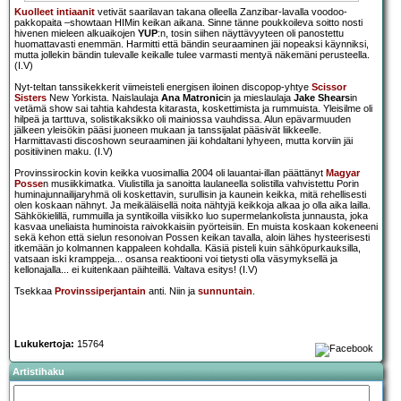
Kuolleet intiaanit
vetivät saarilavan takana olleella Zanzibar-lavalla voodoo-
pakkopaita –showtaan HIMin keikan aikana. Sinne tänne poukkoileva soitto nosti
hivenen mieleen alkuaikojen
YUP
:n, tosin siihen näyttävyyteen oli panostettu
huomattavasti enemmän. Harmitti että bändin seuraaminen jäi nopeaksi käynniksi,
mutta jollekin bändin tulevalle keikalle tulee varmasti mentyä näkemäni perusteella.
(I.V)
Nyt-teltan tanssikekkerit viimeisteli energisen iloinen discopop-yhtye
Scissor
Sisters
New Yorkista. Naislaulaja
Ana Matronic
in ja mieslaulaja
Jake Shears
in
vetämä show sai tahtia kahdesta kitarasta, koskettimista ja rummuista. Yleisilme oli
hilpeä ja tarttuva, solistikaksikko oli mainiossa vauhdissa. Alun epävarmuuden
jälkeen yleisökin pääsi juoneen mukaan ja tanssijalat pääsivät liikkeelle.
Harmittavasti discoshown seuraaminen jäi kohdaltani lyhyeen, mutta korviin jäi
positiivinen maku. (I.V)
Provinssirockin kovin keikka vuosimallia 2004 oli lauantai-illan päättänyt
Magyar
Posse
n musiikkimatka. Viulistilla ja sanoitta laulaneella solistilla vahvistettu Porin
huminajunnailijaryhmä oli koskettavin, surullisin ja kaunein keikka, mitä rehellisesti
olen koskaan nähnyt. Ja meikäläisellä noita nähtyjä keikkoja alkaa jo olla aika lailla.
Sähkökielillä, rummuilla ja syntikoilla viisikko luo supermelankolista junnausta, joka
kasvaa uneliaista huminoista raivokkaisiin pyörteisiin. En muista koskaan kokeneeni
sekä kehon että sielun resonoivan Possen keikan tavalla, aloin lähes hysteerisesti
itkemään jo kolmannen kappaleen kohdalla. Käsiä pisteli kuin sähköpurkauksilla,
vatsaan iski kramppeja... osansa reaktiooni voi tietysti olla väsymyksellä ja
kellonajalla... ei kuitenkaan päihteillä. Valtava esitys! (I.V)
Tsekkaa
Provinssiperjantain
anti. Niin ja
sunnuntain
.
Lukukertoja:
15764
Artistihaku