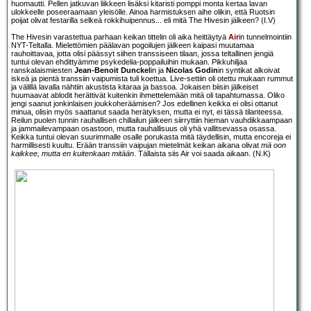
huomautti. Pellen jatkuvan liikkeen lisäksi kitaristi pomppi monta kertaa lavan
ulokkeelle poseeraamaan yleisölle. Ainoa harmistuksen aihe olikin, että Ruotsin
poijat olivat festarilla selkeä rokkihuipennus... eli mitä The Hivesin jälkeen? (I.V)
The Hivesin varastettua parhaan keikan tittelin oli aika heittäytyä
Air
in tunnelmointiin
NYT-Teltalla. Mielettömien päälavan pogoilujen jälkeen kaipasi muutamaa
rauhoittavaa, jotta olisi päässyt siihen transsiseen tilaan, jossa teltallinen jengiä
tuntui olevan ehdittyämme psykedelia-poppailuihin mukaan. Pikkuhiljaa
ranskalaismiesten
Jean-Benoit Dunckel
in ja
Nicolas Godin
in syntikat alkoivat
iskeä ja pientä transsiin vaipumista tuli koettua. Live-settiin oli otettu mukaan rummut
ja välillä lavalla nähtiin akustista kitaraa ja bassoa. Jokaisen biisin jälkeiset
huumaavat ablodit herättivät kuitenkin ihmettelemään mitä oli tapahtumassa. Oliko
jengi saanut jonkinlaisen joukkoheräämisen? Jos edellinen keikka ei olisi ottanut
minua, olisin myös saattanut saada herätyksen, mutta ei nyt, ei tässä tilanteessa.
Reilun puolen tunnin rauhallisen chillailun jälkeen siirryttiin hieman vauhdikkaampaan
ja jammailevampaan osastoon, mutta rauhallisuus oli yhä vallitsevassa osassa.
Keikka tuntui olevan suurimmalle osalle porukasta mitä täydellisin, mutta encoreja ei
harmillisesti kuultu. Erään transsiin vaipujan mietelmät keikan aikana olivat
mä oon
kaikkee, mutta en kuitenkaan mitään
. Tällaista siis Air voi saada aikaan. (N.K)