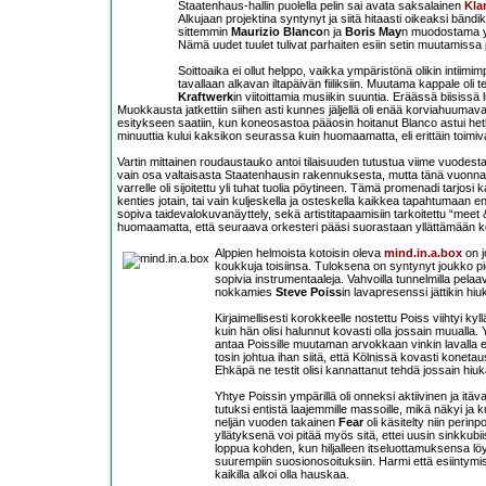
Staatenhaus-hallin puolella pelin sai avata saksalainen
Kla
Alkujaan projektina syntynyt ja siitä hitaasti oikeaksi bän
sittemmin
Maurizio Blanco
n ja
Boris May
n muodostama yh
Nämä uudet tuulet tulivat parhaiten esiin setin muutamis
Soittoaika ei ollut helppo, vaikka ympäristönä olikin intiimi
tavallaan alkavan iltapäivän fiiliksiin. Muutama kappale oli
Kraftwerk
in viitoittamia musiikin suuntia. Eräässä biisissä 
Muokkausta jatkettiin siihen asti kunnes jäljellä oli enää korviahuumava
esitykseen saatiin, kun koneosastoa pääosin hoitanut Blanco astui het
minuuttia kului kaksikon seurassa kuin huomaamatta, eli erittäin toimiva
Vartin mittainen roudaustauko antoi tilaisuuden tutustua viime vuodest
vain osa valtaisasta Staatenhausin rakennuksesta, mutta tänä vuonna 
varrelle oli sijoitettu yli tuhat tuolia pöytineen. Tämä promenadi tarjos
kenties jotain, tai vain kuljeskella ja osteskella kaikkea tapahtumaa
sopiva taidevalokuvanäyttely, sekä artistitapaamisiin tarkoitettu “meet & 
huomaamatta, että seuraava orkesteri pääsi suorastaan yllättämään ke
Alppien helmoista kotoisin oleva
mind.in.a.box
on j
koukkuja toisiinsa. Tuloksena on syntynyt joukko pi
sopivia instrumentaaleja. Vahvoilla tunnelmilla pela
nokkamies
Steve Poiss
in lavapresenssi jättikin hi
Kirjaimellisesti korokkeelle nostettu Poiss viihtyi ky
kuin hän olisi halunnut kovasti olla jossain muuall
antaa Poissille muutaman arvokkaan vinkin lavalla 
tosin johtua ihan siitä, että Kölnissä kovasti konet
Ehkäpä ne testit olisi kannattanut tehdä jossain h
Yhtye Poissin ympärillä oli onneksi aktiivinen ja itäva
tutuksi entistä laajemmille massoille, mikä näkyi ja k
neljän vuoden takainen
Fear
oli käsitelty niin perin
yllätyksenä voi pitää myös sitä, ettei uusin sinkkubii
loppua kohden, kun hiljalleen itseluottamuksensa löy
suurempiin suosionosoituksiin. Harmi että esiintymisa
kaikilla alkoi olla hauskaa.