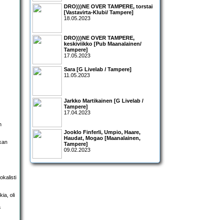
DRO)))NE OVER TAMPERE, torstai
[Vastavirta-Klubi/ Tampere]
18.05.2023
DRO)))NE OVER TAMPERE,
keskiviikko [Pub Maanalainen/
Tampere]
17.05.2023
Sara [G Livelab / Tampere]
11.05.2023
Jarkko Martikainen [G Livelab /
Tampere]
17.04.2023
n
Jooklo Finferli, Umpio, Haare,
Haudat, Mogao [Maanalainen,
ikan
Tampere]
09.02.2023
kalisti
ia, oli
a