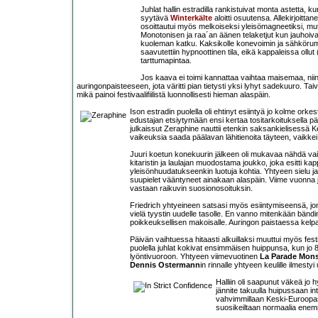
Juhlat hallin estradilla rankistuivat monta astetta, k
syytävä
Winterkälte
aloitti osuutensa. Allekirjoitt
osoittautui myös melkoiseksi yleisömagneetiksi, mu
Monotonisen ja raa´an äänen telaketjut kun jauhoivat
kuoleman katku. Kaksikolle konevoimin ja sähkörummu
saavutettiin hypnoottinen tila, eikä kappaleissa ollut
tarttumapintaa.
Jos kaava ei toimi kannattaa vaihtaa maisemaa, niin
auringonpaisteeseen, jota väritti pian tietysti yksi lyhyt sadekuuro. Tai
mikä painoi festivaalifiilistä luonnollisesti hieman alaspäin.
Ison estradin puolella oli ehtinyt esiintyä jo kolme orkes
edustajan etsiytymään ensi kertaa tositarkoituksella pä
julkaissut Zeraphine nauttii etenkin saksankielisessä Ke
vaikeuksia saada päälavan lähitienoita täyteen, vaikke
Juuri koetun konekuurin jälkeen oli mukavaa nähdä vaiht
kitaristin ja laulajan muodostama joukko, joka esitti kappa
yleisönhuudatukseenkin luotuja kohtia. Yhtyeen sielu j
suupielet vääntyneet ainakaan alaspäin. Viime vuonna j
vastaan raikuvin suosionosoituksin.
Friedrich yhtyeineen satsasi myös esiintymiseensä, jo
vielä tyystin uudelle tasolle. En vanno mitenkään bändin
poikkeuksellisen makoisalle. Auringon paistaessa kelpa
Päivän vaihtuessa hitaasti alkuillaksi muuttui myös fest
puolella juhlat kokivat ensimmäisen huippunsa, kun jo 
lyöntivuoroon. Yhtyeen viimevuotinen
La Parade Mon
Dennis Ostermann
in rinnalle yhtyeen keulille ilmestyi
Halliin oli saapunut väkeä jo h
jännite takuulla huipussaan i
vahvimmillaan Keski-Euroopass
suosikeiltaan normaalia ene