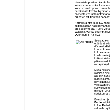
Visuaalista puoltaan kautta his
vahvistettuna, sekä ilman se
viimeisessä kappaleessa nähdyt
nerokkaalla tavalla. Ryhmän 
miehestä vastustamattomana vo
orkesteri otti tilanteen nopeas
Harmillista että juuri ISC sat
soittoajastaan näin kolmannekse
biisikeskityksellä. Tuore vokal
laulajana, vaikka ensimmäise
Ostermannin kanssa.
Seuraavaksi 
että tämä oli
düsseldorfilai
koommin kuin 
kokoelma usut
kuulla vasta
katkesi viide
pitkäsoitosta
ole syntynyt.
Mutta mihinpä
ralleissa riit
albumin avau
määrittelemäs
näytelmän juon
yleisöään enä
sai yleisön k
minuutin aika 
sadekuurosta
Energinen ja 
Engler
oli jä
kulun. Parha
vakaalla tyyli