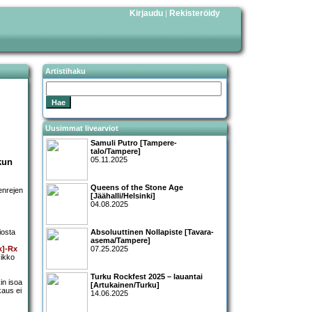
Kirjaudu
Rekisteröidy
|
Artistihaku
Uusimmat livearviot
Samuli Putro [Tampere-
talo/Tampere]
05.11.2025
kun
Queens of the Stone Age
enrejen
[Jäähalli/Helsinki]
04.08.2025
iosta
Absoluuttinen Nollapiste [Tavara-
asema/Tampere]
x]-Rx
07.25.2025
sikko
Turku Rockfest 2025 – lauantai
in isoa
[Artukainen/Turku]
kaus ei
14.06.2025