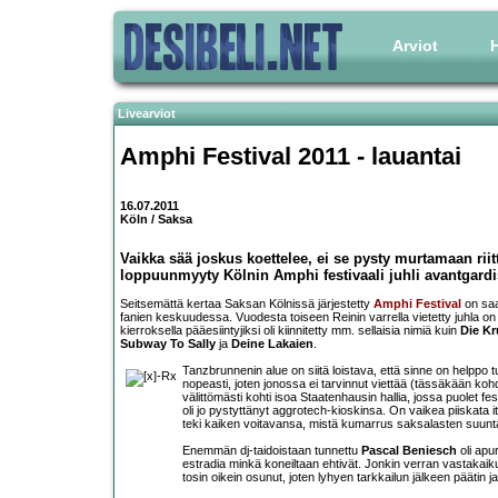
Arviot
H
Livearviot
Amphi Festival 2011
- lauantai
16.07.2011
Köln / Saksa
Vaikka sää joskus koettelee, ei se pysty murtamaan riit
loppuunmyyty Kölnin Amphi festivaali juhli avantgardis
Seitsemättä kertaa Saksan Kölnissä järjestetty
Amphi Festival
on saa
fanien keskuudessa. Vuodesta toiseen Reinin varrella vietetty juhla o
kierroksella pääesiintyjiksi oli kiinnitetty mm. sellaisia nimiä kuin
Die K
Subway To Sally
ja
Deine Lakaien
.
Tanzbrunnenin alue on siitä loistava, että sinne on helppo 
nopeasti, joten jonossa ei tarvinnut viettää (tässäkään koh
välittömästi kohti isoa Staatenhausin hallia, jossa puolet fes
oli jo pystyttänyt aggrotech-kioskinsa. On vaikea piiskata it
teki kaiken voitavansa, mistä kumarrus saksalasten suunt
Enemmän dj-taidoistaan tunnettu
Pascal Beniesch
oli apur
estradia minkä koneiltaan ehtivät. Jonkin verran vastakaik
tosin oikein osunut, joten lyhyen tarkkailun jälkeen päätin ja