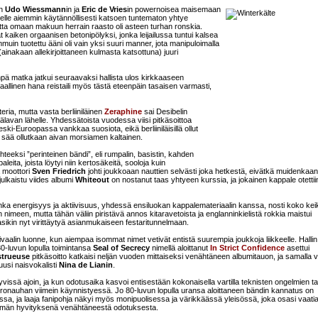
un
Udo Wiessmann
in ja
Eric de Vries
in powernoisea maisemaan
aneelle aiemmin käytännöllisesti katsoen tuntematon yhtye
tta omaan makuun herrain raasto oli asteen turhan ronskia.
 kaiken orgaanisen betonipölyksi, jonka leijailussa tuntui kalsea
in tuotettu ääni oli vain yksi suuri manner, jota manipuloimalla
 (ainakaan allekirjoittaneen kulmasta katsottuna) juuri
pä matka jatkui seuraavaksi hallista ulos kirkkaaseen
vaallinen hana reistaili myös tästä eteenpäin tasaisen varmasti,
teria, mutta vasta berliiniläinen
Zeraphine
sai Desibelin
älavan lähelle. Yhdessätoista vuodessa viisi pitkäsoittoa
ski-Euroopassa vankkaa suosiota, eikä berliiniläisillä ollut
i sää ollutkaan aivan morsiamen kaltainen.
eeksi ”perinteinen bändi”, eli rumpalin, basistin, kahden
leita, joista löytyi niin kertosäkeitä, sooloja kuin
a moottori
Sven Friedrich
johti joukkoaan nauttien selvästi joka hetkestä, eivätkä muidenkaan
ulkaistu viides albumi
Whiteout
on nostanut taas yhtyeen kurssia, ja jokainen kappale otettii
nka energisyys ja aktiivisuus, yhdessä ensiluokan kappalemateriaalin kanssa, nosti koko ke
 nimeen, mutta tähän väliin piristävä annos kitaravetoista ja englanninkielistä rokkia maistui
sikin nyt virittäytyä asianmukaiseen festaritunnelmaan.
ivaalin luonne, kun aiempaa isommat nimet vetivät entistä suurempia joukkoja liikkeelle. Hallin
80-luvun lopulla toimintansa
Seal of Secrecy
nimellä aloittanut
In Strict Confidence
asettui
strueuse
pitkäsoitto katkaisi neljän vuoden mittaiseksi venähtäneen albumitauon, ja samalla vo
 uusi naisvokalisti
Nina de Lianin
.
yvissä ajoin, ja kun odotusaika kasvoi entisestään kokonaisella vartilla teknisten ongelmien tak
ntronauhan viimein käynnistyessä. Jo 80-luvun lopulla uransa aloittaneen bändin kannatus on
a, ja laaja fanipohja näkyi myös monipuolisessa ja värikkäässä yleisössä, joka osasi vaati
mmän hyvityksenä venähtäneestä odotuksesta.