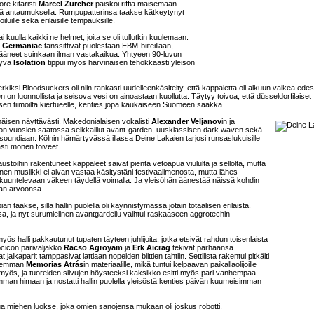
ore kitaristi
Marcel Zürcher
paiskoi riffiä maisemaan
ellä antaumuksella. Rumpupatterinsa taakse kätkeytynyt
iluille sekä erilaisille tempauksille.
i kuulla kaikki ne helmet, joita se oli tullutkin kuulemaan.
a
Germaniac
tanssittivat puolestaan EBM-biiteillään,
ääneet suinkaan ilman vastakaikua. Yhtyeen 90-luvun
tyvä
Isolation
tippui myös harvinaisen tehokkaasti yleisön
ksi Bloodsuckers oli niin rankasti uudelleenkäsitelty, että kappaletta oli alkuun vaikea edes
 on luonnollista ja seisova vesi on ainoastaan kuollutta. Täytyy toivoa, että düsseldorfilaiset
t sen tiimoilta kiertueelle, kenties jopa kaukaiseen Suomeen saakka…
immäisen näyttävästi. Makedonialaisen vokalisti
Alexander Veljanov
in ja
n vuosien saatossa seikkaillut avant-garden, uusklassisen dark waven sekä
 soundiaan. Kölnin hämärtyvässä illassa Deine Lakaien tarjosi runsaslukuisille
sti monen toiveet.
austoihin rakentuneet kappaleet saivat pientä vetoapua viululta ja sellolta, mutta
nen musiikki ei aivan vastaa käsitystäni festivaalimenosta, mutta lähes
a kuuntelevaan väkeen täydellä voimalla. Ja yleisöhän äänestää näissä kohdin
maan arvoonsa.
n taakse, sillä hallin puolella oli käynnistymässä jotain totaalisen erilaista.
, ja nyt surumielinen avantgardeilu vaihtui raskaaseen aggrotechin
ös halli pakkautunut tupaten täyteen juhlijoita, jotka etsivät rahdun toisenlaista
cicon parivaljakko
Racso Agroyam
ja
Erk Aicrag
tekivät parhaansa
alkaparit tamppasivat lattiaan nopeiden biittien tahtiin. Settilista rakentui pitkälti
nhemman
Memorias Atrás
in materiaalille, mikä tuntui kelpaavan paikallaolijoille
 myös, ja tuoreiden siivujen höysteeksi kaksikko esitti myös pari vanhempaa
man himaan ja nostatti hallin puolella yleisöstä kenties päivän kuumeisimman
tua miehen luokse, joka omien sanojensa mukaan oli joskus robotti.