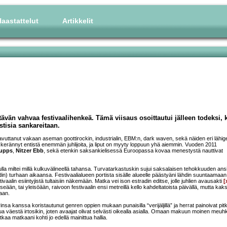
aastattelut
Artikkelit
tävän vahvaa festivaalihenkeä. Tämä viisaus osoittautui jälleen todeksi, 
tisia sankareitaan.
vuttanut vakaan aseman goottirockin, industrialin, EBM:n, dark waven, sekä näiden eri lähig
n kerännyt entistä enemmän juhlijoita, ja liput on myyty loppuun yhä aiemmin. Vuoden 2011
rupps
,
Nitzer Ebb
, sekä etenkin saksankielisessä Euroopassa kovaa menestystä nauttivat
tulla miltei millä kulkuvälineellä tahansa. Turvatarkastuskin sujui saksalaisen tehokkuuden ans
din) turhaan aikaansa. Festivaalialueen portista sisälle alueelle päästyäni lähdin suuntaamaan
tivaalin esiintyjistä tultaisiin näkemään. Matka vei ison estradin editse, jolle juhlien avausakti
[
seään, tai yleisöään, raivoon festivaalin ensi metreillä kello kahdeltatoista päivällä, mutta kak
aan.
insa kanssa koristautunut genren oppien mukaan punaisilla “verijäljillä” ja herrat painoivat pitk
ua väestä irtosikin, joten avaajat olivat selvästi oikealla asialla. Omaan makuun moinen meuh
tkaa matkaani kohti jo edellä mainittua hallia.