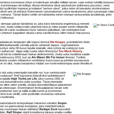
toriansa korostanut yhtye ei kuitenkaan arkaillut millään tavoin, vaan esiintyi tuhdilla itsetunno
n kummempaa rekvisiittaa. Ainoat tehokeinot olivat aavistuksen poikkeava puvustus, sekä
 tyylikkään hopeiset ja kultaiset “perhos-siivet”, jotka nekin oli toteutettu yksinkertaisen
vahvin ase oli selvästi Ostermannin uskomattoman vahva lavakarisma, joka suorastaan säteil
imana. Tämän lisäksi settiin oli mahdutettu toinen toistaan tarttuvampia ässäbiisejä, joten
ti haltuunsa.
tui olemaan päivän bändeistä se, joka kärsi teknisistä ongelmista ja menetti
n, mutta selätysvoitto yleisöstä irtosi jo reilun puolen tunnin mittaisella
isti de Lianin osoittautui myös naiseksi paikallaan, niin esiintyjänä kuin
n yhteisen kappaleen aikana sama sävelkorkeus olikin hiukan hakusessa
pääalavan lamppujen alle kapusi itsensä
Die Krupps
, ja lisättäköön lokiin,
 allekirjoittaneelle samalla päivän odotetuin tapaus. Legendaarinen
syhtye siirtyi 90-luvun lopulla telakalle, eikä ryhmä ole esiintynyt tuon
aniharvoin. Vajaa neljä vuotta sitten ilmestynyt
Too Much History
-
ti herrat soittelemaan hiukan aktiivisemmin, mutta uutta musiikkia saatiin
 joulukuussa 2010, kun ep
Als Wären Wir Für Immer
ilmestyi. Tuolloin
ntoista vuoden mittaiseksi venähtänyt kuiva kausi ja puhetta seuraavasta
kin on ollut, mutta toistaiseksi mitään sen konkreettisempaa asian tiimoilta ei
 sitä uutta materiaalia kaivattiin nyt, kun vanhoissakin
ti kuultavaa? Setti käynnistyi klassikoksi luokiteltavan
I
-
sraidalla
High Tech/Low Life
, joka vuonna 1992 oli
sä industrialrockin uutta suuntaa. Tästä eteenpäin
i olikin sitten selvillä, eivätkä düsseldorfilaiset päästäneet
ä otteestaan. Ensimmäisen festivaalipäivän kiivain setti
iistattoman tuen ja näillä eväillä tunnin ja kymmenen
lensi kuin siivillä, setin puoliväliin osuneesta rankasta
 huolimatta.
satunnaisesti teräsputkiaan hakannut vokalisti
Jürgen
lleen se painovoiman keskipiste, joka määritteli keikan
ista vuosistaan hiukan elähtänyt
Rüdiger Esch
bassotteli
llään,
Ralf Dörper
näytti koneidensa takana omalta coolilta