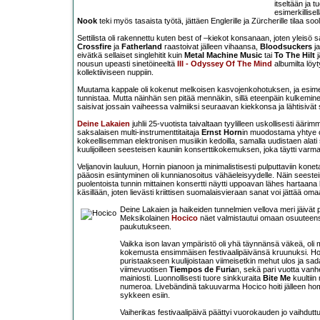
itseltään ja tu
esimerkillis
Nook
teki myös tasaista työtä, jättäen Englerille ja Zürcherille tilaa soolo
Settilista oli rakennettu kuten best of –kiekot konsanaan, joten yleisö sa
Crossfire
ja
Fatherland
raastoivat jälleen vihaansa,
Bloodsuckers
j
eivätkä sellaiset singlehitit kuin
Metal Machine Music
tai
To The Hilt
j
nousun upeasti sinetöineeltä
III - Odyssey Of The Mind
albumilta löy
kollektiiviseen nuppiin.
Muutama kappale oli kokenut melkoisen kasvojenkohotuksen, ja esimerki
tunnistaa. Mutta näinhän sen pitää mennäkin, sillä eteenpäin kulkeminen
saisivat jossain vaiheessa valmiiksi seuraavan kiekkonsa ja lähtisivä
Deine Lakaien
juhlii 25-vuotista taivaltaan tyylilleen uskollisesti äär
saksalaisen multi-instrumenttitaitaja
Ernst Horn
in muodostama yhtye o
kokeellisemman elektronisen musiikin kedoilla, samalla uudistaen alati
kuulijoilleen seesteisen kauniin konserttikokemuksen, joka täytti varma
Veljanovin lauluun, Hornin pianoon ja minimalistisesti pulputtaviin konet
pääosin esiintyminen oli kunnianosoitus vähäeleisyydelle. Näin seestei
puolentoista tunnin mittainen konsertti näytti uppoavan lähes hartaan
käsillään, joten lievästi kriittisen suomalaisvieraan sanat voi jättää o
Deine Lakaien ja haikeiden tunnelmien vellova meri jäivät pia
Meksikolainen
Hocico
näet valmistautui omaan osuuteensa
paukutukseen.
Vaikka ison lavan ympäristö oli yhä täynnänsä väkeä, oli my
kokemusta ensimmäisen festivaalipäivänsä kruunuksi. Ho
puristaakseen kuulijoistaan viimeisetkin mehut ulos ja sadat j
viimevuotisen
Tiempos de Furia
n, sekä pari vuotta va
mainiosti. Luonnollisesti tuore sinkkuraita
Bite Me
kuultiin
numeroa. Livebändinä takuuvarma Hocico hoiti jälleen hom
sykkeen esiin.
Vaiherikas festivaalipäivä päättyi vuorokauden jo vaihdut