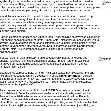
ngstabil
, joka on jo seitsemäntoista vuoden ajan luonut omanlaistaan musiikkia.
diksi muotoutunut Klangstabil seurasi ensin oppi-isänsä
Kraftwerk
in jälkiä, mutta
tye on suuntautunut aavistuksen modernimman ja kaupallisemman musiikin pariin.
sa popahtavimmissa kappaleissa, jotka saivat myös lämpimimmän vastaanoton.
mpi ja klubimaisempi sisätila, mutta kaksikon äänitaidetta lähestyvä musiikki sopi
 tempoltaan nopeampi ja tanssittavampi, kun taas osa numeroista lähenteli jo
luotiin pitkä soolo säröisellä äänellä, jota manipuloitiin yhä säröisämmäksi.
 kaikuseinä, jonka jälkeen palattiin takaisin alkuperäisen teeman pariin. Lisää väriä
keksi mikrofonin taakse ja esitti yhden numeron osittain espanjaksi. Neljäkymmentä
 avaus hallin puolella.
a jälleen hieman muuttuneeseen ympäristöön. Festivaaliylieisön käytössä oli edelleen
rakennuksen toinen siipi oli muutettu Amphi Café –nimiseksi kauppakaduksi, jonka
i kaivatun levähdyspaikan, jossa saattoi istahtaa alas ja juoda jonkin juoman, syödä
n enemmän ja vähemmän liittyvää tavaraa. Kadun päädyssä oli jopa pieni teemaan
greet” -piste. Allekirjoittaneenkin aika kului kadulla kuljeskellessa niin
ikkansa alulla.
o usean albumin ajan yhdistellyt synkkiä cyberpunk-näkyjä ja kepeitä pop-
enoisia hittibiisejä, sekä suurempi nippu suoraan Blade Runnerin taustoiksi
ava yhtye sai ikkunattomasta hallista runsaasti tukea esitykselleen, vaikka
ukan toivomisen varaa.
llä koneidensa ääressä, mutta aina kun koitti aika laulaa, näytti vokalistimme siltä,
a. Yleisön joukosta bongaamani
Covenant
in vokalisti
Eskil Simonsson
voisikin
esiintymisestä, sen verran jäyhää maestron touhu oli. Osa jäykkyydestä saattoi
austoihin tykästynyt yhtye testasi kuuleman mukaan uutta äänijärjestelmäänsä.
iukan pienemmässä paikassa?
ltalaisten toistaiseksi uusin pitkäsoitto
R.E.T.R.O.
on tehnyt yhtyeen nimeä
uului yleisössä. Osaa kappaleista oli sovitettu rankalla kädellä, ja esimerkiksi
pohjaisesti, ettei biisiä edes tunnistanut ennen kertosäkeistön alkua. Pienenä
si
8 Bits
soinut missään vaiheessa. Aavistuksen epätasainen keikka parani
tänyt Poiss sai murrettua osan kokovartalokipsistään, ja yleisökin lämpeni entistä
ikaa oli vain neljäkymmentä minuuttia, ja takaseinä tuli vastaan juuri silloin, kun