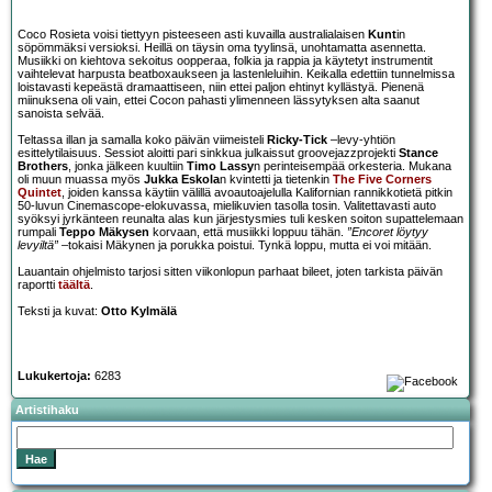
Coco Rosieta voisi tiettyyn pisteeseen asti kuvailla australialaisen
Kunt
in
söpömmäksi versioksi. Heillä on täysin oma tyylinsä, unohtamatta asennetta.
Musiikki on kiehtova sekoitus oopperaa, folkia ja rappia ja käytetyt instrumentit
vaihtelevat harpusta beatboxaukseen ja lastenleluihin. Keikalla edettiin tunnelmissa
loistavasti kepeästä dramaattiseen, niin ettei paljon ehtinyt kyllästyä. Pienenä
miinuksena oli vain, ettei Cocon pahasti ylimenneen lässytyksen alta saanut
sanoista selvää.
Teltassa illan ja samalla koko päivän viimeisteli
Ricky-Tick
–levy-yhtiön
esittelytilaisuus. Sessiot aloitti pari sinkkua julkaissut groovejazzprojekti
Stance
Brothers
, jonka jälkeen kuultiin
Timo Lassy
n perinteisempää orkesteria. Mukana
oli muun muassa myös
Jukka Eskola
n kvintetti ja tietenkin
The Five Corners
Quintet
, joiden kanssa käytiin välillä avoautoajelulla Kalifornian rannikkotietä pitkin
50-luvun Cinemascope-elokuvassa, mielikuvien tasolla tosin. Valitettavasti auto
syöksyi jyrkänteen reunalta alas kun järjestysmies tuli kesken soiton supattelemaan
rumpali
Teppo Mäkysen
korvaan, että musiikki loppuu tähän.
”Encoret löytyy
levyiltä”
–tokaisi Mäkynen ja porukka poistui. Tynkä loppu, mutta ei voi mitään.
Lauantain ohjelmisto tarjosi sitten viikonlopun parhaat bileet, joten tarkista päivän
raportti
täältä
.
Teksti ja kuvat:
Otto Kylmälä
Lukukertoja:
6283
Artistihaku