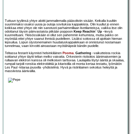
Tuttuun tyyliinsä yhtye aloitti jammailemalla pääsolistin sisään. Keikalla kuultiin
suurimmaksi osaksi uusia ja outoja sovituksia kappaleista. Olin kuullut jo ennen
keikkaa ettei yhtye ole niin sanotusti parhaimmillaan livetilanteissa, vaikka itse olin
odottanut täysin päinvastaista pitkään poppoon
Keep Reachin´ Up
–levyä
kuunneltuani. Yleisössäkään ei ollut sen pahemmin kehumista, mutta pakko on
myöntää ettei yhtye saanut ihmisiä puolelleen. Lisäksi soitossa oli ajoittain hieman
lepsuilua. Lopun slystonemainen huudatuskappalekaan ei onnistunut nostamaan
tunnelmaa, vaan kirvoitti ainoastaan myötähäpeät bändin puolelle.
Teltassa festarit käynnisti helsinkiläinen
Pooma
.
Gathering
–vaikutteista rockia
soittanut yhtye täytti teltan melko vaivatta. Orkesterin ristisiitos äänimaisemien ja
rullaavan elektron kanssa oli melkoisen tarttuvaa. Laulajalta löytyi ääntä ja skaalaa,
rumpali tarjoili ronskia elektrobiittiä ja kitaristilla oli monta kertaa testattu, lyömätön
Les Paul -kitaraa jousella -yhdistelmä. Hyvä ja ristiriitainen sekoitus heleyttä ja
massiivista äänivallia.