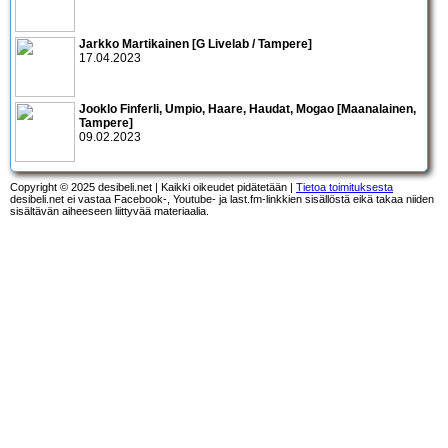
Jarkko Martikainen [G Livelab / Tampere]
17.04.2023
Jooklo Finferli, Umpio, Haare, Haudat, Mogao [Maanalainen,
Tampere]
09.02.2023
Copyright © 2025 desibeli.net | Kaikki oikeudet pidätetään |
Tietoa toimituksesta
desibeli.net ei vastaa Facebook-, Youtube- ja last.fm-linkkien sisällöstä eikä takaa niiden
sisältävän aiheeseen liittyvää materiaalia.