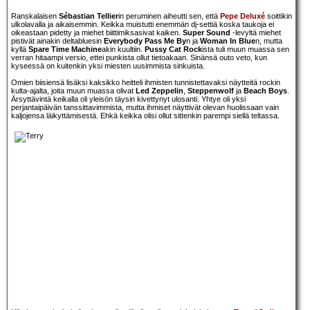
Ranskalaisen
Sébastian Tellier
in peruminen aiheutti sen, että
Pepe Deluxé
soittikin
ulkolavalla ja aikaisemmin. Keikka muistutti enemmän dj-settiä koska taukoja ei
oikeastaan pidetty ja miehet biittimiksasivat kaiken.
Super Sound
-levyltä miehet
pistivät ainakin deltabluesin
Everybody Pass Me By
n ja
Woman In Blue
n, mutta
kyllä
Spare Time Machine
akin kuultiin.
Pussy Cat Rock
ista tuli muun muassa sen
verran hitaampi versio, ettei punkista ollut tietoakaan. Sinänsä outo veto, kun
kyseessä on kuitenkin yksi miesten uusimmista sinkuista.
Omien biisiensä lisäksi kaksikko heitteli ihmisten tunnistettavaksi näytteitä rockin
kulta-ajalta, joita muun muassa olivat
Led Zeppelin
,
Steppenwolf
ja
Beach Boys
.
Ärsyttävintä keikalla oli yleisön täysin kivettynyt ulosanti. Yhtye oli yksi
perjantaipäivän tanssittavimmista, mutta ihmiset näyttivät olevan huolissaan vain
kaljojensa läikyttämisestä. Ehkä keikka olisi ollut sittenkin parempi siellä teltassa.