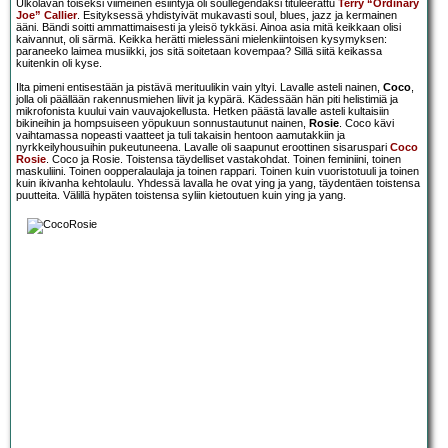
Ulkolavan toiseksi viimeinen esiintyjä oli soullegendaksi tituleerattu
Terry “Ordinary
Joe” Callier
. Esityksessä yhdistyivät mukavasti soul, blues, jazz ja kermainen
ääni. Bändi soitti ammattimaisesti ja yleisö tykkäsi. Ainoa asia mitä keikkaan olisi
kaivannut, oli särmä. Keikka herätti mielessäni mielenkiintoisen kysymyksen:
paraneeko laimea musiikki, jos sitä soitetaan kovempaa? Sillä siitä keikassa
kuitenkin oli kyse.
Ilta pimeni entisestään ja pistävä merituulikin vain yltyi. Lavalle asteli nainen,
Coco
,
jolla oli päällään rakennusmiehen liivit ja kypärä. Kädessään hän piti helistimiä ja
mikrofonista kuului vain vauvajokellusta. Hetken päästä lavalle asteli kultaisiin
bikineihin ja hompsuiseen yöpukuun sonnustautunut nainen,
Rosie
. Coco kävi
vaihtamassa nopeasti vaatteet ja tuli takaisin hentoon aamutakkiin ja
nyrkkeilyhousuihin pukeutuneena. Lavalle oli saapunut eroottinen sisaruspari
Coco
Rosie
. Coco ja Rosie. Toistensa täydelliset vastakohdat. Toinen feminiini, toinen
maskuliini. Toinen oopperalaulaja ja toinen rappari. Toinen kuin vuoristotuuli ja toinen
kuin ikivanha kehtolaulu. Yhdessä lavalla he ovat ying ja yang, täydentäen toistensa
puutteita. Välillä hypäten toistensa syliin kietoutuen kuin ying ja yang.