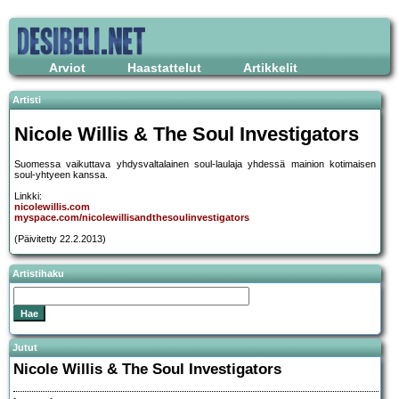
Arviot
Haastattelut
Artikkelit
Artisti
Nicole Willis & The Soul Investigators
Suomessa vaikuttava yhdysvaltalainen soul-laulaja yhdessä mainion kotimaisen
soul-yhtyeen kanssa.
Linkki:
nicolewillis.com
myspace.com/nicolewillisandthesoulinvestigators
(Päivitetty 22.2.2013)
Artistihaku
Jutut
Nicole Willis & The Soul Investigators