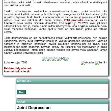
soundilleen, eikä nelikko suostu vilkuilemaan menneisiin, edes silloin kun käsittelyssä
ovat iäkkäämmät rallit.
Tiukka virtaviivaistus voidaankin samanaikaisesti laskea sekä onneksi että
onnettomuudeksi tälle tumman puhuvalle levylle. Savage Infinity toki kuulostaa ehyeltä
ja paikoin hyvinkin herkulliselta, mutta samalla se osoittautuu jo parin kuuntelukerran
jälkeen aivan liian pitkäksi. Mm. tuore nimibiisi,
2004 promolla
ensi kertaa kuultu
Lacerete
sekä vuotta aiemmin demotetut
The Night
ja
??????
ovat jokainen
edelleen kovia siivuja, mutta tunnin mitan lähestyessä jopa
Frigidi
n kaltainen helmi
alkaa menettää hehkuaan. Vanha opetus; ”liika on aina liikaa”, pätee siis tälläkin
kertaa.
Joint Depressionilla on silti periaatteessa kaikki voittokortit käsissään, sillä nelikon
kappaleista löytyy kyllä riittävästi koukkuja vaikka läänitason kalakisoihin. Vuosien
saatossa ja erilaisten kokeilujen myötä hioutunut bändisoundi on rikas, eikä
taitotasokaan tuota ongelmia. Savage Infinity on kuitenkin niin massiivinen ja aikaa
vaativa kokonaisuus, etten usko suuren yleisön lankeavan vielä ainakaan tämän
näytön valossa yhtyeen jalkoihin.
Lukukertoja:
7383
Rekisteröidy niin voit
kommentoida levyä
Artistihaku
Artisti
Joint Depression