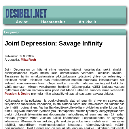
Arviot
Haastattelut
Artikkelit
Levyarvio
Joint Depression: Savage Infinity
Julkaistu: 09.03.2007
Arvostelija:
Mika Roth
Joint Depression on käynyt viime vuosina tutuksi, luotettavaksi sekä ainakin
allekirjoittaneelle myös melko lailla odotetuksikin vieraaksi Desibelin sivuilla.
Tasaiseen tahtiin omakustanteisia pikkujulkaisuja työstänyt yhtye on rellestänyt
toisinaan rockin, toisinaan taas raskaamman metallin suunnalla, leimautumatta silti
selvästi kumpaankaan leiriin. Onpa matkan varrelle mahtunut unplugged kiekkokin
väriä tuomaan. Alkuun vokalisoinnit hoidettiin äijäenergialla, välillä laulusta vastasi
nyttemmin ryhmän vahvuuksista poistunut
Maria Liikanen
, kunnes viime kesäisellä
Passion & Desire
promolla mikin takaa löytyi taas ainoastaan raavaita ukkoja.
Kulkemalla omia polkujaan ja poukkoilemalla alati eri suuntiin yhtye on saavuttanut
tietynlaisen taiteellisen vapauden, mutta hintana tästä liikkumavarasta on tainnut olla
pieni väliin putoaminen. Vanha liian-heviä-rokuille-ja-liian-rokkia-hevareille kirous kun
tuntuu leijuvan tämänkin ryhmän yllä. Hartiapankki voimin työstetty debyyttipitkäsoitto
pyrkii rohkeasti tekemään mahdottomasta mahdollisen, eli summaamaan 17 raidan
mittaan yhtyeen viime vuosien kaikki käännökset. Lopputuloksena on syntynyt
lähemmäs 70-minuuttinen järkäle, jolla alakulo ja rokahtava metalli ovat määrääviä
tekijöitä, soundillisen monimuotoisuuden loistaessa hämmästyttävissä määrin
poissaolollaan. Joint Depression on siis alusta loppuun saakka uskollinen nykyiselle