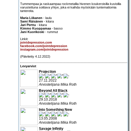
Tummempaa ja raskaampaa rockmetallia hivenen koukeroisilla kuvioilla
varustettuna soittava yhtye, joka ei kaihda myöskään tuntemattomia
tantereita.
Maria Liikanen
- laulu
Sami Räisänen
- kitara
Jari Perttu
- kitara
Kimmo Kuoppamaa
- basso
Jani Kuorikoski
- rummut
Linkit:
jointdepression.com
facebook.com/jointdepression
instagram.com/jointdepression
(Päivitetty 4.12.2022)
Levyarviot
Projection
27.11.2022
Arvostelijana Mika Roth
Beyond All Black
29.10.2018
Arvostelijana Mika Roth
Into Something New
13.05.2008
Arvostelijana Mika Roth
Savage Infinity