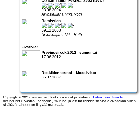
Contamination Festival 2003 (DVD)
03.08.2004
Arvostelijana Mika Roth
Remission
09.12.2003
Arvostelijana Mika Roth
Livearviot
Provinssirock 2012 - sunnuntai
17.06.2012
Roskilden torstai – Massiiviset
05.07.2007
Copyright © 2025 desibeli.net | Kaikki oikeudet pidätetään |
Tietoa toimituksesta
desibeli.net ei vastaa Facebook-, Youtube- ja last.fm-linkkien sisällöstä eikä takaa niiden
sisältävän aiheeseen liittyvää materiaalia.