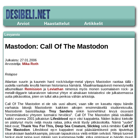
Arviot
Haastattelut
Artikkelit
Levyarvio
Mastodon: Call Of The Mastodon
Julkaistu: 27.01.2006
Arvostelija:
Mika Roth
Relapse
Atlantan suurin ja kaunein hard rock/sludge-metal ylpeys Mastodon raottaa tällä
uudella vanhalla levyllä hieman historiansa hämäriä. Maailmanlaajuisesti menestyneillä
albumeillaan
Remission
ja
Leviathan
nimensä myös monen suomalaisen rock- ja
metalli-diggarin takaraivoon takonut yhtye ei ainakaan toistaiseksi ole julkaisemassa
uutta pitkäsoittoa, joten on tullut aika penkoa vähän arkistoja.
Call Of The Mastodon ei ole siis uusi albumi, vaan sille on kasattu nippu bändin
varhaisia biisejä Mastodonin kaikkien aikojen ensimmäiseltä studioreissulta.
Mastodonin basisti/laulaja
Troy Sanders
onkin luonnehtinut levyä osuvasti
”ensimmäiseksi yhtyeen luomaksi hirviöksi”. Call Of The Mastodon pitää sisällään
kaikki vuonna 2001 julkaistun
Lifesblood
ep:n viisi kappaletta. Niiden lisäksi kiekolle
on päätynyt myös neljä muuta raitaa, jotka eivät löydy pitkäsoitoilta. Nämä ”uudet”
biisit ovat;
Thank You For This, Deep Sea Creature, Slickleg
sekä nimibiisi
Call Of
The Mastodon
. Lifesblood ep:n kappaleet ovat pääsääntöisesti pois tiputettuja
sisaruksiaan laadukkaampia, joissain tapauksissa vielä erittäin selvästi. Niinpä tuoreet
herkut eivät tarjoa juuri mitään sen kummepaa heille, jotka omistavat jo bändin muun