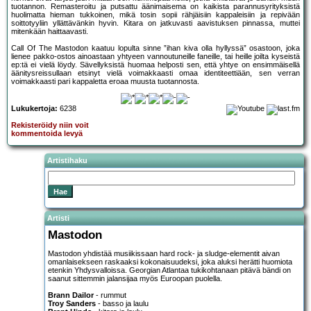
tuotannon. Remasteroitu ja putsattu äänimaisema on kaikista parannusyrityksistä
huolimatta hieman tukkoinen, mikä tosin sopii rähjäisiin kappaleisiin ja repivään
soittotyyliin yllättävänkin hyvin. Kitara on jatkuvasti aavistuksen pinnassa, muttei
mitenkään haittaavasti.
Call Of The Mastodon kaatuu lopulta sinne ”ihan kiva olla hyllyssä” osastoon, joka
lienee pakko-ostos ainoastaan yhtyeen vannoutuneille faneille, tai heille joilta kyseistä
ep:tä ei vielä löydy. Sävellyksistä huomaa helposti sen, että yhtye on ensimmäisellä
äänitysreissullaan etsinyt vielä voimakkaasti omaa identiteettiään, sen verran
voimakkaasti pari kappaletta eroaa muusta tuotannosta.
Lukukertoja:
6238
Rekisteröidy niin voit
kommentoida levyä
Artistihaku
Artisti
Mastodon
Mastodon yhdistää musiikissaan hard rock- ja sludge-elementit aivan
omanlaisekseen raskaaksi kokonaisuudeksi, joka aluksi herätti huomiota
etenkin Yhdysvalloissa. Georgian Atlantaa tukikohtanaan pitävä bändi on
saanut sittemmin jalansijaa myös Euroopan puolella.
Brann Dailor
- rummut
Troy Sanders
- basso ja laulu