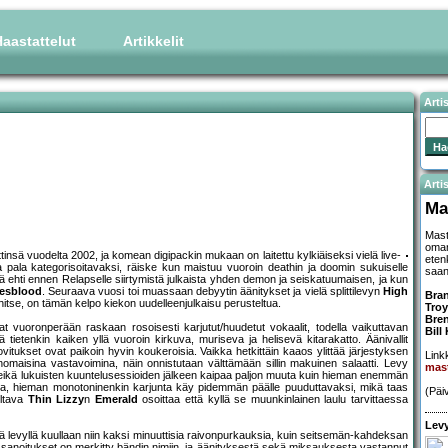
aastattelut
Artikkelit
Arti
Artis
Ma
Mast
oman
nsä vuodelta 2002, ja komean digipackin mukaan on laitettu kylkiäiseksi vielä live-
eten
 pala kategorisoitavaksi, räiske kun maistuu vuoroin deathin ja doomin sukuiselle
saan
ä ehti ennen Relapselle siirtymistä julkaista yhden demon ja seiskatuumaisen, ja kun
fesblood
. Seuraava vuosi toi muassaan debyytin äänitykset ja vielä splittilevyn
High
Bran
itse, on tämän kelpo kiekon uudelleenjulkaisu perusteltua.
Troy
Bren
at vuoronperään raskaan rosoisesti karjutut/huudetut vokaalit, todella vaikuttavan
Bill
ä tietenkin kaiken yllä vuoroin kirkuva, muriseva ja helisevä kitarakatto. Äänivallit
 sovitukset ovat paikoin hyvin koukeroisia. Vaikka hetkittäin kaaos ylittää järjestyksen
Linkk
omaisina vastavoimina, näin onnistutaan välttämään sillin makuinen salaatti. Levy
mas
 eikä lukuisten kuuntelusessioiden jälkeen kaipaa paljon muuta kuin hieman enemmän
uva, hieman monotoninenkin karjunta käy pidemmän päälle puuduttavaksi, mikä taas
(Päi
ultava
Thin Lizzy
n
Emerald
osoittaa että kyllä se muunkinlainen laulu tarvittaessa
Levy
 levyllä kuullaan niin kaksi minuuttisia raivonpurkauksia, kuin seitsemän-kahdeksan
t ja sanoitukset on merkitty bändin nimiin, ja äänityksestä sekä miksauksesta vastannut