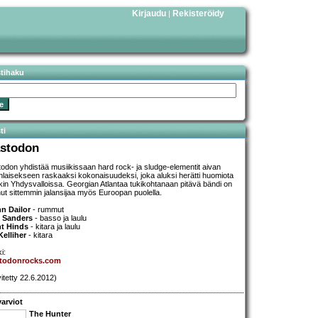
Kirjaudu
Rekisteröidy
|
stihaku
ti
stodon
odon yhdistää musiikissaan hard rock- ja sludge-elementit aivan
laisekseen raskaaksi kokonaisuudeksi, joka aluksi herätti huomiota
kin Yhdysvalloissa. Georgian Atlantaa tukikohtanaan pitävä bändi on
ut sittemmin jalansijaa myös Euroopan puolella.
n Dailor
- rummut
 Sanders
- basso ja laulu
t Hinds
- kitara ja laulu
 Kelliher
- kitara
i:
todonrocks.com
vitetty 22.6.2012)
arviot
The Hunter