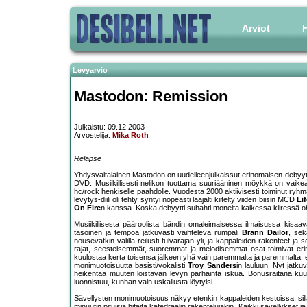
Arviot
H
Levyarvio
Mastodon: Remission
Julkaistu: 09.12.2003
Arvostelija:
Mika Roth
Relapse
Yhdysvaltalainen Mastodon on uudelleenjulkaissut erinomaisen debyytti
DVD. Musiikillisesti nelikon tuottama suuriääninen möykkä on vaikea
hc/rock henkiselle paahdolle. Vuodesta 2000 aktiivisesti toiminut ryhm
levytys-diili oli tehty syntyi nopeasti laajalti kiitelty viiden biisin MCD
Li
On Fire
n kanssa. Koska debyytti suhahti monelta kaikessa kiiressä oh
Musiikillisesta pääroolista bändin omaleimaisessa ilmaisussa kisaav
tasoinen ja tempoa jatkuvasti vaihteleva rumpali
Brann Dailor
, sek
nousevatkin välillä reilusti tulvarajan yli, ja kappaleiden rakenteet ja
rajat, seesteisemmät, suoremmat ja melodisemmat osat toimivat erin
kuulostaa kerta toisensa jälkeen yhä vain paremmalta ja paremmalta,
monimuotoisuutta basisti/vokalisti
Troy Sanders
in lauluun. Nyt jatk
heikentää muuten loistavan levyn parhainta iskua. Bonusraitana ku
luonnistuu, kunhan vain uskallusta löytyisi.
Sävellysten monimuotoisuus näkyy etenkin kappaleiden kestoissa, sillä
minuutin pituisia hitaita katedraalin rakentelujakin. Kaikki sävellykse