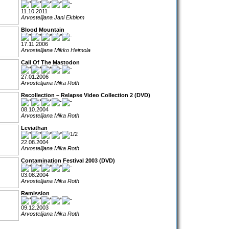
11.10.2011
Arvostelijana Jani Ekblom
Blood Mountain
17.11.2006
Arvostelijana Mikko Heimola
Call Of The Mastodon
27.01.2006
Arvostelijana Mika Roth
Recollection – Relapse Video Collection 2 (DVD)
08.10.2004
Arvostelijana Mika Roth
Leviathan
22.08.2004
Arvostelijana Mika Roth
Contamination Festival 2003 (DVD)
03.08.2004
Arvostelijana Mika Roth
Remission
09.12.2003
Arvostelijana Mika Roth