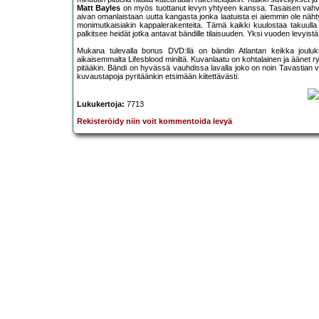
Matt Bayles
on myös tuottanut levyn yhtyeen kanssa. Tasaisen vahva 
aivan omanlaistaan uutta kangasta jonka laatuista ei aiemmin ole nähty
monimutkaisiakin kappalerakenteita. Tämä kaikki kuulostaa takuulla 
palkitsee heidät jotka antavat bändille tilaisuuden. Yksi vuoden levyistä
Mukana tulevalla bonus DVD:llä on bändin Atlantan keikka jouluku
aikaisemmalta Lifesblood miniltä. Kuvanlaatu on kohtalainen ja äänet r
pitääkin. Bändi on hyvässä vauhdissa lavalla joko on noin Tavastian va
kuvaustapoja pyritäänkin etsimään kiitettävästi.
Lukukertoja:
7713
Rekisteröidy niin voit kommentoida levyä