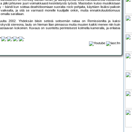
jälki johtunee juuri voimakkaasti keskitetystä työstä. Mastodon kutoo musiikistaan
 – bändi kun soittaa death/doomiaan suoralta rock-pohjalta, käyttäen lisäksi paikoin
vaikealta, ja sitä se varmasti monelle kuulijalle onkin, mutta ennakkoluulottomuus
 omalla sarallaan.
ulta 2002. Yhdeksän biisin setistä seitsemän raitaa on Remissionilta ja kaksi
yskyvät stereona, laulu on hieman liian pinnassa mutta muuten kaikki menee niin kuin
staavan kokoinen. Kuvaus on suoritettu perinteisesti kolmella kameralla, ja erilaisia